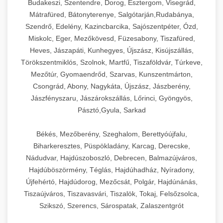
Budakeszi, Szentendre, Dorog, Esztergom, Visegrád,
Mátrafüred, Bátonyterenye, Salgótarján,Rudabánya,
Szendrő, Edelény, Kazincbarcika, Sajószentpéter, Ózd,
Miskolc, Eger, Mezőkövesd, Füzesabony, Tiszafüred,
Heves, Jászapáti, Kunhegyes, Újszász, Kisújszállás,
Törökszentmiklós, Szolnok, Martfű, Tiszaföldvár, Túrkeve,
Mezőtúr, Gyomaendrőd, Szarvas, Kunszentmárton,
Csongrád, Abony, Nagykáta, Újszász, Jászberény,
Jászfényszaru, Jászárokszállás, Lőrinci, Gyöngyös,
Pásztó,Gyula, Sarkad
Békés, Mezőberény, Szeghalom, Berettyóújfalu,
Biharkeresztes, Püspökladány, Karcag, Derecske,
Nádudvar, Hajdúszoboszló, Debrecen, Balmazújváros,
Hajdúböszörmény, Téglás, Hajdúhadház, Nyíradony,
Újfehértó, Hajdúdorog, Mezőcsát, Polgár, Hajdúnánás,
Tiszaújváros, Tiszavasvári, Tiszalök, Tokaj, Felsőzsolca,
Szikszó, Szerencs, Sárospatak, Zalaszentgrót