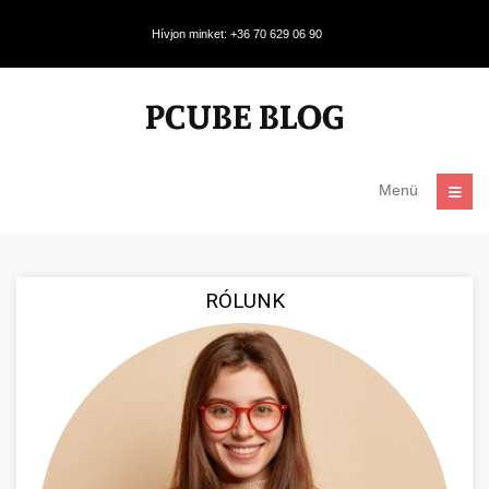
Hívjon minket: +36 70 629 06 90
Menü
RÓLUNK