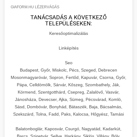
GIAFORM.HU LÉZERVÁGÁS
TANÁCSADÁS A KÖVETKEZŐ
TELEPÜLÉSEKEN:
Keresőoptimalizálás
Linképítés
Seo
Budapest, Győr, Miskolc, Pécs, Szeged, Debrecen
Mosonmagyaróvár, Sopron, Fertőd, Kapuvár, Csorna, Győr,
Pápa, Celldömölk, Sárvár, Kőszeg, Szombathely, Ják,
Körmend, Szentgotthárd, Csepreg, Zalalövő, Vasvár,
Jánosháza, Devecser, Ajka, Sümeg, Pécsvárad, Komló,
Sásd, Dombóvár, Bonyhád, Bátaszék, Baja, Bácsalmás,
Szekszárd, Tolna, Fadd, Paks, Kalocsa, Hőgyész, Tamási
Balatonboglár, Kaposvár, Csurgó, Nagyatád, Kadarkút,
Barcs, Szigetvár, Sellye, Harkány, Siklós, Villány, Bóly,