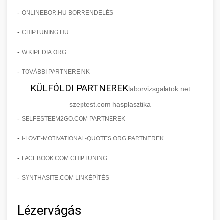
-
ONLINEBOR.HU BORRENDELÉS
-
CHIPTUNING.HU
-
WIKIPEDIA.ORG
-
TOVÁBBI PARTNEREINK
KÜLFÖLDI PARTNEREK
laborvizsgalatok.net
szeptest.com hasplasztika
-
SELFESTEEM2GO.COM PARTNEREK
-
I-LOVE-MOTIVATIONAL-QUOTES.ORG PARTNEREK
-
FACEBOOK.COM CHIPTUNING
-
SYNTHASITE.COM LINKÉPÍTÉS
Lézervágás