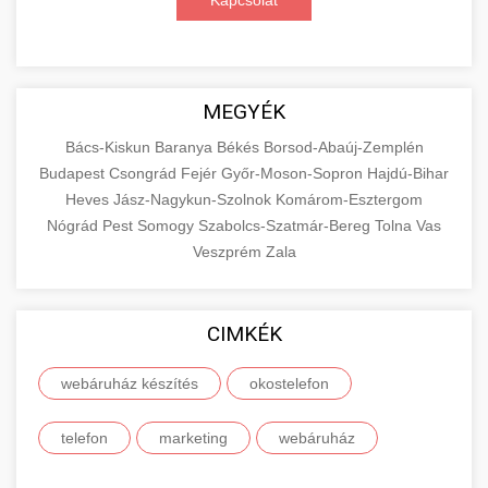
Kapcsolat
MEGYÉK
Bács-Kiskun
Baranya
Békés
Borsod-Abaúj-Zemplén
Budapest
Csongrád
Fejér
Győr-Moson-Sopron
Hajdú-Bihar
Heves
Jász-Nagykun-Szolnok
Komárom-Esztergom
Nógrád
Pest
Somogy
Szabolcs-Szatmár-Bereg
Tolna
Vas
Veszprém
Zala
CIMKÉK
webáruház készítés
okostelefon
telefon
marketing
webáruház