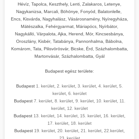
Hévíz, Tapolca, Keszthely, Lenti, Zalakaros, Letenye,
Nagykanizsa, Marcali, Böhönye, Fonyód, Balatonlelle,
Encs, Kisvárda, Nagyhalász, Vásárosnamény, Nyíregyháza,
Mátészalka, Fehérgyarmat, Máriapócs, Nyírbátor,
Nagykálló, Várpalota, Ajka, Herend, Mór, Kincsesbánya,
Oroszlány, Kisbér, Tatabánya, Pannonhalma, Bábolna,
Komárom, Tata, Pilisvörösvár, Bicske, Érd, Százhalombatta,
Martonvásár, Százhalombatta, Gyál
Budapest egész területe:
Budapest
1. kerület
,
2. kerület
,
3. kerület
,
4. kerület
,
5.
kerület
,
6. kerület
Budapest
7. kerület
,
8. kerület
,
9. kerület
,
10. kerület
,
11.
kerület
,
12. kerület
Budapest
13. kerület
,
14. kerület
,
15. kerület
,
16. kerület
,
17. kerület
,
18. kerület
Budapest
19. kerület
,
20. kerület
,
21. kerület
,
22.kerület
,
23. kerület