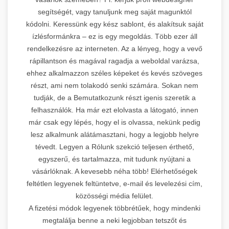
segítségét, vagy tanuljunk meg saját magunktól
kódolni. Keressünk egy kész sablont, és alakítsuk saját
ízlésformánkra – ez is egy megoldás. Több ezer áll
rendelkezésre az interneten. Az a lényeg, hogy a vevő
rápillantson és magával ragadja a weboldal varázsa,
ehhez alkalmazzon széles képeket és kevés szöveges
részt, ami nem tolakodó senki számára. Sokan nem
tudják, de a Bemutatkozunk részt igenis szeretik a
felhasználók. Ha már ezt elolvasta a látogató, innen
már csak egy lépés, hogy el is olvassa, nekünk pedig
lesz alkalmunk alátámasztani, hogy a legjobb helyre
tévedt. Legyen a Rólunk szekció teljesen érthető,
egyszerű, és tartalmazza, mit tudunk nyújtani a
vásárlóknak. A kevesebb néha több! Elérhetőségek
feltétlen legyenek feltüntetve, e-mail és levelezési cím,
közösségi média felület.
A fizetési módok legyenek többrétűek, hogy mindenki
megtalálja benne a neki legjobban tetszőt és