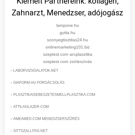
Kiemelt Partnereink: kollagén,
Zahnarzt, Menedzser, adójogász
lampone.hu
gutta.hu
szonyegtisztitas24.hu
onlinemarketing101.biz
szeptest.com arcplasztika
szeptest.com zsírleszívás
-
LABORVIZSGALATOK.NET
-
GIAFORM.HU FORGÁCSOLÁS
-
PLASZTIKAISEBESZETESMELLPLASZTIKA.COM
-
ATTILAGLAZER.COM
-
AMEAMED.COM MENEDZSERSZŰRÉS
-
SITTSZALLITAS.NET