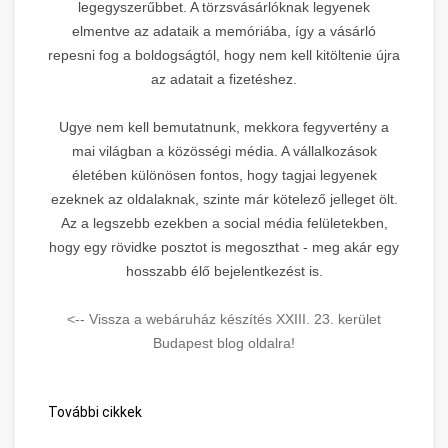
legegyszerűbbet. A törzsvásárlóknak legyenek
elmentve az adataik a memóriába, így a vásárló
repesni fog a boldogságtól, hogy nem kell kitöltenie újra
az adatait a fizetéshez.
Ugye nem kell bemutatnunk, mekkora fegyvertény a
mai világban a közösségi média. A vállalkozások
életében különösen fontos, hogy tagjai legyenek
ezeknek az oldalaknak, szinte már kötelező jelleget ölt.
Az a legszebb ezekben a social média felületekben,
hogy egy rövidke posztot is megoszthat - meg akár egy
hosszabb élő bejelentkezést is.
<-- Vissza a webáruház készítés XXIII. 23. kerület
Budapest blog oldalra!
További cikkek