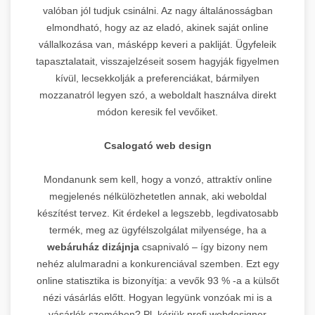
valóban jól tudjuk csinálni. Az nagy általánosságban
elmondható, hogy az az eladó, akinek saját online
vállalkozása van, másképp keveri a pakliját. Ügyfeleik
tapasztalatait, visszajelzéseit sosem hagyják figyelmen
kívül, lecsekkolják a preferenciákat, bármilyen
mozzanatról legyen szó, a weboldalt használva direkt
módon keresik fel vevőiket.
Csalogató web design
Mondanunk sem kell, hogy a vonzó, attraktív online
megjelenés nélkülözhetetlen annak, aki weboldal
készítést tervez. Kit érdekel a legszebb, legdivatosabb
termék, meg az ügyfélszolgálat milyensége, ha a
webáruház dizájnja
csapnivaló – így bizony nem
nehéz alulmaradni a konkurenciával szemben. Ezt egy
online statisztika is bizonyítja: a vevők 93 % -a a külsőt
nézi vásárlás előtt. Hogyan legyünk vonzóak mi is a
vásárlók szemében? Pl. kérjük profi webdesigner