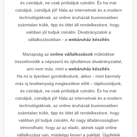
és csináljuk, ne csak próbáljuk csinálni. És ha már
csináljuk, csináljuk jól! Hála az internetnek és a modern
technológiáknak, az online áruházak businessében
számtalan trükk, tipp és ötlet áll rendelkezésre, hogy
valóban jól tudjuk csinálni. Divatirányzatok a
vállalkozásokban - a
webáruház készítés
Manapság az
online vállalkozások
működése
összefonódik a népszerű és újhullámos divatirányzattal,
ami nem más, mint a
webáruház készítés
.
Ha mi is ilyenben gondolkodunk, akkor - mint bármely
más új tevékenység megkezdése előtt – tájékozódjunk,
és csináljuk, ne csak próbáljuk csinálni. És ha már
csináljuk, csináljuk jól! Hála az internetnek és a modern
technológiáknak, az online áruházak businessében
számtalan trükk, tipp és ötlet áll rendelkezésre, hogy
valóban jól tudjuk csinálni. Az nagy általánosságban
elmondható, hogy az az eladó, akinek saját online
vállalkozása van, másképp keveri a pakliját. Ügyfeleik