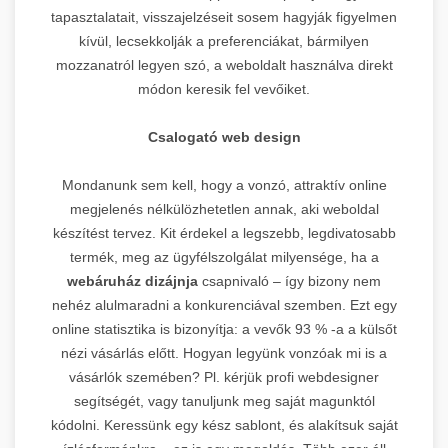
tapasztalatait, visszajelzéseit sosem hagyják figyelmen
kívül, lecsekkolják a preferenciákat, bármilyen
mozzanatról legyen szó, a weboldalt használva direkt
módon keresik fel vevőiket.
Csalogató web design
Mondanunk sem kell, hogy a vonzó, attraktív online
megjelenés nélkülözhetetlen annak, aki weboldal
készítést tervez. Kit érdekel a legszebb, legdivatosabb
termék, meg az ügyfélszolgálat milyensége, ha a
webáruház dizájnja
csapnivaló – így bizony nem
nehéz alulmaradni a konkurenciával szemben. Ezt egy
online statisztika is bizonyítja: a vevők 93 % -a a külsőt
nézi vásárlás előtt. Hogyan legyünk vonzóak mi is a
vásárlók szemében? Pl. kérjük profi webdesigner
segítségét, vagy tanuljunk meg saját magunktól
kódolni. Keressünk egy kész sablont, és alakítsuk saját