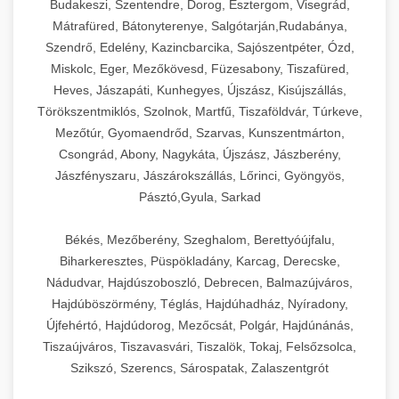
Budakeszi, Szentendre, Dorog, Esztergom, Visegrád,
Mátrafüred, Bátonyterenye, Salgótarján,Rudabánya,
Szendrő, Edelény, Kazincbarcika, Sajószentpéter, Ózd,
Miskolc, Eger, Mezőkövesd, Füzesabony, Tiszafüred,
Heves, Jászapáti, Kunhegyes, Újszász, Kisújszállás,
Törökszentmiklós, Szolnok, Martfű, Tiszaföldvár, Túrkeve,
Mezőtúr, Gyomaendrőd, Szarvas, Kunszentmárton,
Csongrád, Abony, Nagykáta, Újszász, Jászberény,
Jászfényszaru, Jászárokszállás, Lőrinci, Gyöngyös,
Pásztó,Gyula, Sarkad
Békés, Mezőberény, Szeghalom, Berettyóújfalu,
Biharkeresztes, Püspökladány, Karcag, Derecske,
Nádudvar, Hajdúszoboszló, Debrecen, Balmazújváros,
Hajdúböszörmény, Téglás, Hajdúhadház, Nyíradony,
Újfehértó, Hajdúdorog, Mezőcsát, Polgár, Hajdúnánás,
Tiszaújváros, Tiszavasvári, Tiszalök, Tokaj, Felsőzsolca,
Szikszó, Szerencs, Sárospatak, Zalaszentgrót