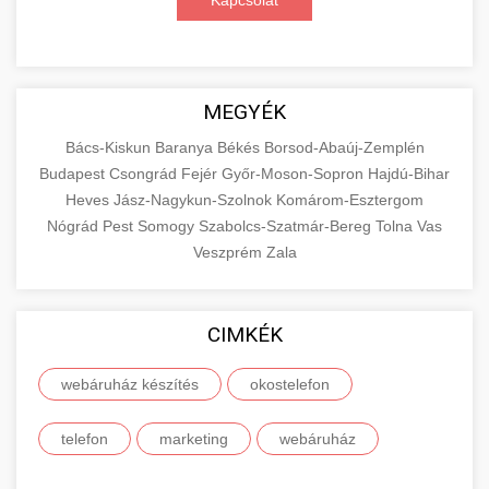
Kapcsolat
MEGYÉK
Bács-Kiskun
Baranya
Békés
Borsod-Abaúj-Zemplén
Budapest
Csongrád
Fejér
Győr-Moson-Sopron
Hajdú-Bihar
Heves
Jász-Nagykun-Szolnok
Komárom-Esztergom
Nógrád
Pest
Somogy
Szabolcs-Szatmár-Bereg
Tolna
Vas
Veszprém
Zala
CIMKÉK
webáruház készítés
okostelefon
telefon
marketing
webáruház