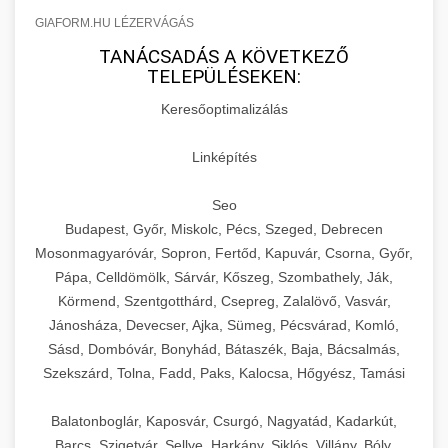
GIAFORM.HU LÉZERVÁGÁS
TANÁCSADÁS A KÖVETKEZŐ
TELEPÜLÉSEKEN:
Keresőoptimalizálás
Linképítés
Seo
Budapest, Győr, Miskolc, Pécs, Szeged, Debrecen
Mosonmagyaróvár, Sopron, Fertőd, Kapuvár, Csorna, Győr,
Pápa, Celldömölk, Sárvár, Kőszeg, Szombathely, Ják,
Körmend, Szentgotthárd, Csepreg, Zalalövő, Vasvár,
Jánosháza, Devecser, Ajka, Sümeg, Pécsvárad, Komló,
Sásd, Dombóvár, Bonyhád, Bátaszék, Baja, Bácsalmás,
Szekszárd, Tolna, Fadd, Paks, Kalocsa, Hőgyész, Tamási
Balatonboglár, Kaposvár, Csurgó, Nagyatád, Kadarkút,
Barcs, Szigetvár, Sellye, Harkány, Siklós, Villány, Bóly,