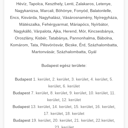
Hévíz, Tapolca, Keszthely, Lenti, Zalakaros, Letenye,
Nagykanizsa, Marcali, Böhönye, Fonyód, Balatonlelle,
Encs, Kisvárda, Nagyhalász, Vásárosnamény, Nyíregyháza,
Mátészalka, Fehérgyarmat, Máriapócs, Nyírbátor,
Nagykálló, Várpalota, Ajka, Herend, Mór, Kincsesbánya,
Oroszlány, Kisbér, Tatabánya, Pannonhalma, Bábolna,
Komárom, Tata, Pilisvörösvár, Bicske, Érd, Százhalombatta,
Martonvásár, Százhalombatta, Gyál
Budapest egész területe:
Budapest
1. kerület
,
2. kerület
,
3. kerület
,
4. kerület
,
5.
kerület
,
6. kerület
Budapest
7. kerület
,
8. kerület
,
9. kerület
,
10. kerület
,
11.
kerület
,
12. kerület
Budapest
13. kerület
,
14. kerület
,
15. kerület
,
16. kerület
,
17. kerület
,
18. kerület
Budapest
19. kerület
,
20. kerület
,
21. kerület
,
22.kerület
,
23. kerület