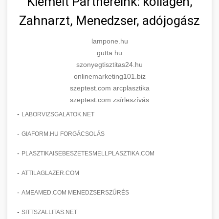
Kiemelt Partnereink: kollagén,
Zahnarzt, Menedzser, adójogász
lampone.hu
gutta.hu
szonyegtisztitas24.hu
onlinemarketing101.biz
szeptest.com arcplasztika
szeptest.com zsírleszívás
-
LABORVIZSGALATOK.NET
-
GIAFORM.HU FORGÁCSOLÁS
-
PLASZTIKAISEBESZETESMELLPLASZTIKA.COM
-
ATTILAGLAZER.COM
-
AMEAMED.COM MENEDZSERSZŰRÉS
-
SITTSZALLITAS.NET