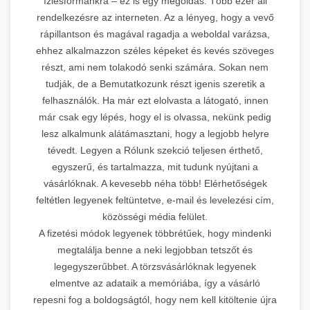
ízlésformánkra – ez is egy megoldás. Több ezer áll
rendelkezésre az interneten. Az a lényeg, hogy a vevő
rápillantson és magával ragadja a weboldal varázsa,
ehhez alkalmazzon széles képeket és kevés szöveges
részt, ami nem tolakodó senki számára. Sokan nem
tudják, de a Bemutatkozunk részt igenis szeretik a
felhasználók. Ha már ezt elolvasta a látogató, innen
már csak egy lépés, hogy el is olvassa, nekünk pedig
lesz alkalmunk alátámasztani, hogy a legjobb helyre
tévedt. Legyen a Rólunk szekció teljesen érthető,
egyszerű, és tartalmazza, mit tudunk nyújtani a
vásárlóknak. A kevesebb néha több! Elérhetőségek
feltétlen legyenek feltüntetve, e-mail és levelezési cím,
közösségi média felület.
A fizetési módok legyenek többrétűek, hogy mindenki
megtalálja benne a neki legjobban tetszőt és
legegyszerűbbet. A törzsvásárlóknak legyenek
elmentve az adataik a memóriába, így a vásárló
repesni fog a boldogságtól, hogy nem kell kitöltenie újra