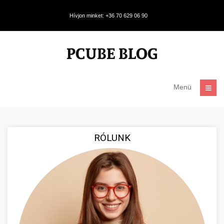
Hívjon minket: +36 70 629 06 90
Menü
RÓLUNK