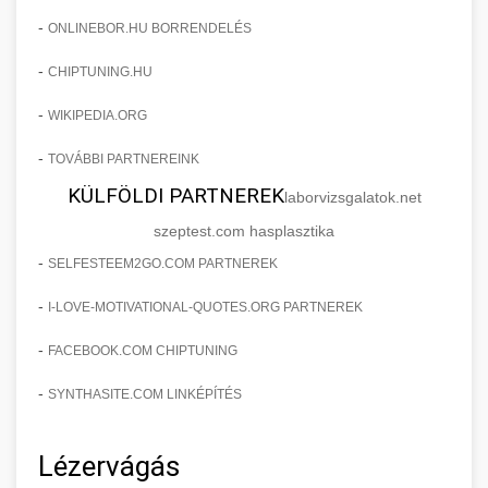
-
ONLINEBOR.HU BORRENDELÉS
-
CHIPTUNING.HU
-
WIKIPEDIA.ORG
-
TOVÁBBI PARTNEREINK
KÜLFÖLDI PARTNEREK
laborvizsgalatok.net
szeptest.com hasplasztika
-
SELFESTEEM2GO.COM PARTNEREK
-
I-LOVE-MOTIVATIONAL-QUOTES.ORG PARTNEREK
-
FACEBOOK.COM CHIPTUNING
-
SYNTHASITE.COM LINKÉPÍTÉS
Lézervágás