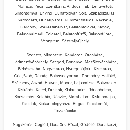
Mohács, Pécs, Szentlőrinc Andocs, Tab, Lengyeltóti,
Simontornya, Enying, Dunaföldvár, Solt, Szabadszállás,
Sárbogárd, Dunaújváros, Kunszentmiklós, Ráckeve,
Gárdony, Székesfehérvár, Balatonföldvár, Siófok,
Balatonalmádi, Polgárdi, Balatonfűzfő, Balatonfüred,
Veszprém, Sátoraljaújhely
Szentes, Mindszent, Kondoros, Orosháza,
Hódmezővásárhely, Szeged, Battonya, Mezőkovácsháza,
Békéscsaba, Nagymaros, Nyergesújfalu, Kismaros,
Göd,Szob, Rétság, Balassagyarmat, Romhány, Hollókő,
Szécsény, Aszód, Hatvan, Monor, Lajosmizse, Soltvadkert,
Kiskőrös, Kecel, Dusnok, Kiskunhalas, Jánoshalma,
Bácsalmás, Kelebia, Röszke, Mórahalom, Kiskunmajsa,
Kistelek, Kiskunfélegyháza, Bugac, Kecskemét,
Tiszakécske
Nagykörös, Cegléd, Budaörs, Pécel, Gödöllő, Dunakeszi,