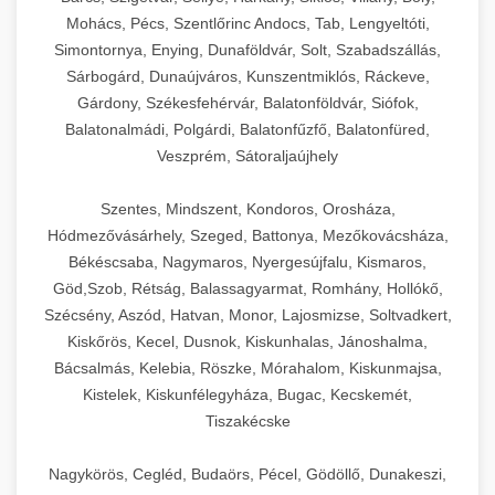
Mohács, Pécs, Szentlőrinc Andocs, Tab, Lengyeltóti,
Simontornya, Enying, Dunaföldvár, Solt, Szabadszállás,
Sárbogárd, Dunaújváros, Kunszentmiklós, Ráckeve,
Gárdony, Székesfehérvár, Balatonföldvár, Siófok,
Balatonalmádi, Polgárdi, Balatonfűzfő, Balatonfüred,
Veszprém, Sátoraljaújhely
Szentes, Mindszent, Kondoros, Orosháza,
Hódmezővásárhely, Szeged, Battonya, Mezőkovácsháza,
Békéscsaba, Nagymaros, Nyergesújfalu, Kismaros,
Göd,Szob, Rétság, Balassagyarmat, Romhány, Hollókő,
Szécsény, Aszód, Hatvan, Monor, Lajosmizse, Soltvadkert,
Kiskőrös, Kecel, Dusnok, Kiskunhalas, Jánoshalma,
Bácsalmás, Kelebia, Röszke, Mórahalom, Kiskunmajsa,
Kistelek, Kiskunfélegyháza, Bugac, Kecskemét,
Tiszakécske
Nagykörös, Cegléd, Budaörs, Pécel, Gödöllő, Dunakeszi,