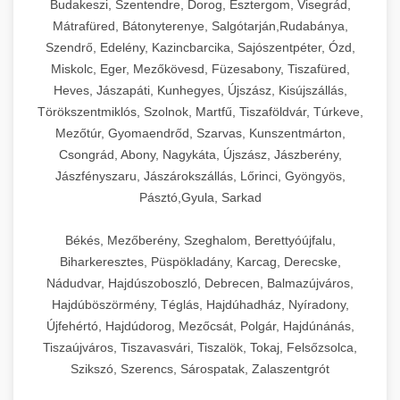
Budakeszi, Szentendre, Dorog, Esztergom, Visegrád,
Mátrafüred, Bátonyterenye, Salgótarján,Rudabánya,
Szendrő, Edelény, Kazincbarcika, Sajószentpéter, Ózd,
Miskolc, Eger, Mezőkövesd, Füzesabony, Tiszafüred,
Heves, Jászapáti, Kunhegyes, Újszász, Kisújszállás,
Törökszentmiklós, Szolnok, Martfű, Tiszaföldvár, Túrkeve,
Mezőtúr, Gyomaendrőd, Szarvas, Kunszentmárton,
Csongrád, Abony, Nagykáta, Újszász, Jászberény,
Jászfényszaru, Jászárokszállás, Lőrinci, Gyöngyös,
Pásztó,Gyula, Sarkad
Békés, Mezőberény, Szeghalom, Berettyóújfalu,
Biharkeresztes, Püspökladány, Karcag, Derecske,
Nádudvar, Hajdúszoboszló, Debrecen, Balmazújváros,
Hajdúböszörmény, Téglás, Hajdúhadház, Nyíradony,
Újfehértó, Hajdúdorog, Mezőcsát, Polgár, Hajdúnánás,
Tiszaújváros, Tiszavasvári, Tiszalök, Tokaj, Felsőzsolca,
Szikszó, Szerencs, Sárospatak, Zalaszentgrót