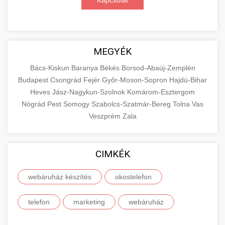
Kapcsolat
MEGYÉK
Bács-Kiskun
Baranya
Békés
Borsod-Abaúj-Zemplén
Budapest
Csongrád
Fejér
Győr-Moson-Sopron
Hajdú-Bihar
Heves
Jász-Nagykun-Szolnok
Komárom-Esztergom
Nógrád
Pest
Somogy
Szabolcs-Szatmár-Bereg
Tolna
Vas
Veszprém
Zala
CIMKÉK
webáruház készítés
okostelefon
telefon
marketing
webáruház