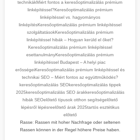
technikák
Miért fontos a keresőoptimalizálás prémium
linképítéssel?
Keresőoptimalizálás prémium
linképítéssel vs. hagyományos
linképítés
Keresőoptimalizálás prémium linképítéssel
szolgáltatások
Keresőoptimalizálás prémium
linképítéssel hibák – Hogyan kerüld el őket?
Keresőoptimalizálás prémium linképítéssel
esettanulmány
Keresőoptimalizálás prémium
linképítéssel Budapest – A helyi piac
erősségei
Keresőoptimalizálás prémium linképítéssel és
technikai SEO – Miért fontos az együttműködés?
keresőoptimalizálás SEO
keresőoptimalizálás tippek
2025
keresőoptimalizálás SEO árak
keresőoptimalizálás
hibák SEO
előtető típusok otthon segítség
előtető
lépésről lépésre
előtető árak 2025
tartós esztétikus
előtető
Rasse: Rassen mit hoher Nachfrage oder seltenen
Rassen können in der Regel höhere Preise haben.