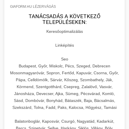
GIAFORM.HU LÉZERVÁGÁS
TANÁCSADÁS A KÖVETKEZŐ
TELEPÜLÉSEKEN:
Keresőoptimalizálás
Linképítés
Seo
Budapest, Győr, Miskolc, Pécs, Szeged, Debrecen
Mosonmagyaróvár, Sopron, Fertőd, Kapuvár, Csorna, Győr,
Pápa, Celldömölk, Sárvár, Kőszeg, Szombathely, Ják,
Körmend, Szentgotthárd, Csepreg, Zalalövő, Vasvár,
Jánosháza, Devecser, Ajka, Sümeg, Pécsvárad, Komló,
Sásd, Dombóvár, Bonyhád, Bátaszék, Baja, Bácsalmás,
Szekszárd, Tolna, Fadd, Paks, Kalocsa, Hőgyész, Tamási
Balatonboglár, Kaposvár, Csurgó, Nagyatád, Kadarkút,
Barcs, Szigetvár, Sellye, Harkány, Siklós, Villány, Bóly,