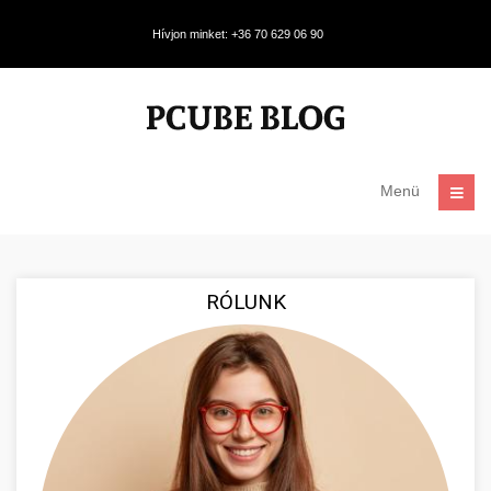
Hívjon minket: +36 70 629 06 90
Menü
RÓLUNK