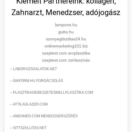
Kiemelt Partnereink: kollagén,
Zahnarzt, Menedzser, adójogász
lampone.hu
gutta.hu
szonyegtisztitas24.hu
onlinemarketing101.biz
szeptest.com arcplasztika
szeptest.com zsírleszívás
-
LABORVIZSGALATOK.NET
-
GIAFORM.HU FORGÁCSOLÁS
-
PLASZTIKAISEBESZETESMELLPLASZTIKA.COM
-
ATTILAGLAZER.COM
-
AMEAMED.COM MENEDZSERSZŰRÉS
-
SITTSZALLITAS.NET