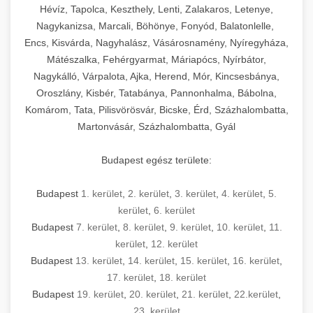
Hévíz, Tapolca, Keszthely, Lenti, Zalakaros, Letenye,
Nagykanizsa, Marcali, Böhönye, Fonyód, Balatonlelle,
Encs, Kisvárda, Nagyhalász, Vásárosnamény, Nyíregyháza,
Mátészalka, Fehérgyarmat, Máriapócs, Nyírbátor,
Nagykálló, Várpalota, Ajka, Herend, Mór, Kincsesbánya,
Oroszlány, Kisbér, Tatabánya, Pannonhalma, Bábolna,
Komárom, Tata, Pilisvörösvár, Bicske, Érd, Százhalombatta,
Martonvásár, Százhalombatta, Gyál
Budapest egész területe:
Budapest
1. kerület
,
2. kerület
,
3. kerület
,
4. kerület
,
5.
kerület
,
6. kerület
Budapest
7. kerület
,
8. kerület
,
9. kerület
,
10. kerület
,
11.
kerület
,
12. kerület
Budapest
13. kerület
,
14. kerület
,
15. kerület
,
16. kerület
,
17. kerület
,
18. kerület
Budapest
19. kerület
,
20. kerület
,
21. kerület
,
22.kerület
,
23. kerület