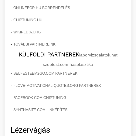
-
ONLINEBOR.HU BORRENDELÉS
-
CHIPTUNING.HU
-
WIKIPEDIA.ORG
-
TOVÁBBI PARTNEREINK
KÜLFÖLDI PARTNEREK
laborvizsgalatok.net
szeptest.com hasplasztika
-
SELFESTEEM2GO.COM PARTNEREK
-
I-LOVE-MOTIVATIONAL-QUOTES.ORG PARTNEREK
-
FACEBOOK.COM CHIPTUNING
-
SYNTHASITE.COM LINKÉPÍTÉS
Lézervágás