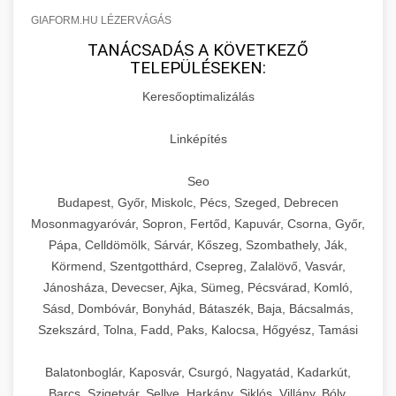
GIAFORM.HU LÉZERVÁGÁS
TANÁCSADÁS A KÖVETKEZŐ
TELEPÜLÉSEKEN:
Keresőoptimalizálás
Linképítés
Seo
Budapest, Győr, Miskolc, Pécs, Szeged, Debrecen
Mosonmagyaróvár, Sopron, Fertőd, Kapuvár, Csorna, Győr,
Pápa, Celldömölk, Sárvár, Kőszeg, Szombathely, Ják,
Körmend, Szentgotthárd, Csepreg, Zalalövő, Vasvár,
Jánosháza, Devecser, Ajka, Sümeg, Pécsvárad, Komló,
Sásd, Dombóvár, Bonyhád, Bátaszék, Baja, Bácsalmás,
Szekszárd, Tolna, Fadd, Paks, Kalocsa, Hőgyész, Tamási
Balatonboglár, Kaposvár, Csurgó, Nagyatád, Kadarkút,
Barcs, Szigetvár, Sellye, Harkány, Siklós, Villány, Bóly,