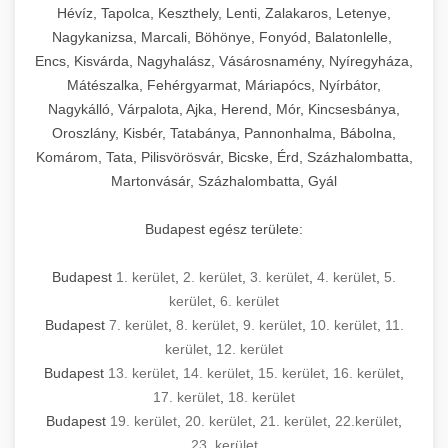
Hévíz, Tapolca, Keszthely, Lenti, Zalakaros, Letenye,
Nagykanizsa, Marcali, Böhönye, Fonyód, Balatonlelle,
Encs, Kisvárda, Nagyhalász, Vásárosnamény, Nyíregyháza,
Mátészalka, Fehérgyarmat, Máriapócs, Nyírbátor,
Nagykálló, Várpalota, Ajka, Herend, Mór, Kincsesbánya,
Oroszlány, Kisbér, Tatabánya, Pannonhalma, Bábolna,
Komárom, Tata, Pilisvörösvár, Bicske, Érd, Százhalombatta,
Martonvásár, Százhalombatta, Gyál
Budapest egész területe:
Budapest
1. kerület
,
2. kerület
,
3. kerület
,
4. kerület
,
5.
kerület
,
6. kerület
Budapest
7. kerület
,
8. kerület
,
9. kerület
,
10. kerület
,
11.
kerület
,
12. kerület
Budapest
13. kerület
,
14. kerület
,
15. kerület
,
16. kerület
,
17. kerület
,
18. kerület
Budapest
19. kerület
,
20. kerület
,
21. kerület
,
22.kerület
,
23. kerület