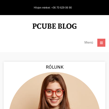
Hívjon minket: +36 70 629 06 90
Menü
RÓLUNK