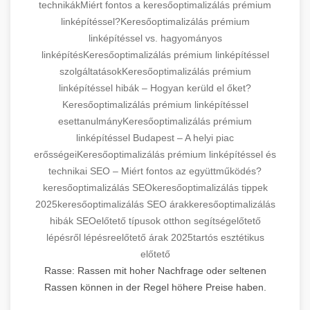
technikák
Miért fontos a keresőoptimalizálás prémium
linképítéssel?
Keresőoptimalizálás prémium
linképítéssel vs. hagyományos
linképítés
Keresőoptimalizálás prémium linképítéssel
szolgáltatások
Keresőoptimalizálás prémium
linképítéssel hibák – Hogyan kerüld el őket?
Keresőoptimalizálás prémium linképítéssel
esettanulmány
Keresőoptimalizálás prémium
linképítéssel Budapest – A helyi piac
erősségei
Keresőoptimalizálás prémium linképítéssel és
technikai SEO – Miért fontos az együttműködés?
keresőoptimalizálás SEO
keresőoptimalizálás tippek
2025
keresőoptimalizálás SEO árak
keresőoptimalizálás
hibák SEO
előtető típusok otthon segítség
előtető
lépésről lépésre
előtető árak 2025
tartós esztétikus
előtető
Rasse: Rassen mit hoher Nachfrage oder seltenen
Rassen können in der Regel höhere Preise haben.