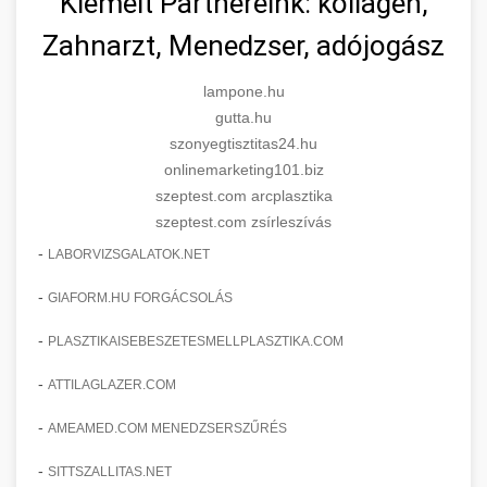
Kiemelt Partnereink: kollagén,
Zahnarzt, Menedzser, adójogász
lampone.hu
gutta.hu
szonyegtisztitas24.hu
onlinemarketing101.biz
szeptest.com arcplasztika
szeptest.com zsírleszívás
-
LABORVIZSGALATOK.NET
-
GIAFORM.HU FORGÁCSOLÁS
-
PLASZTIKAISEBESZETESMELLPLASZTIKA.COM
-
ATTILAGLAZER.COM
-
AMEAMED.COM MENEDZSERSZŰRÉS
-
SITTSZALLITAS.NET