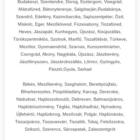
Budakeszi, Szentendre, Dorog, Esztergom, Visegrád,
Mátrafüred, Bátonyterenye, Salgótarján,Rudabánya,
Szendrő, Edelény, Kazincbarcika, Sajószentpéter, Ózd,
Miskolc, Eger, Mezőkövesd, Füzesabony, Tiszafüred,
Heves, Jászapáti, Kunhegyes, Újszász, Kisújszállás,
Törökszentmiklós, Szolnok, Martfű, Tiszaföldvár, Túrkeve,
Mezőtúr, Gyomaendrőd, Szarvas, Kunszentmárton,
Csongrád, Abony, Nagykáta, Újszász, Jászberény,
Jászfényszaru, Jászárokszállás, Lőrinci, Gyöngyös,
Pásztó,Gyula, Sarkad
Békés, Mezőberény, Szeghalom, Berettyóújfalu,
Biharkeresztes, Püspökladány, Karcag, Derecske,
Nádudvar, Hajdúszoboszló, Debrecen, Balmazújváros,
Hajdúböszörmény, Téglás, Hajdúhadház, Nyíradony,
Újfehértó, Hajdúdorog, Mezőcsát, Polgár, Hajdúnánás,
Tiszaújváros, Tiszavasvári, Tiszalök, Tokaj, Felsőzsolca,
Szikszó, Szerencs, Sárospatak, Zalaszentgrót