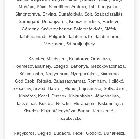
Mohács, Pécs, Szentlőrinc Andocs, Tab, Lengyeltóti,
Simontornya, Enying, Dunaföldvár, Solt, Szabadszállás,
Sárbogárd, Dunaújváros, Kunszentmiklós, Ráckeve,
Gárdony, Székesfehérvár, Balatonföldvár, Siófok,
Balatonalmádi, Polgárdi, Balatonfűzfő, Balatonfüred,
Veszprém, Sátoraljaújhely
Szentes, Mindszent, Kondoros, Orosháza,
Hódmezővásárhely, Szeged, Battonya, Mezőkovácsháza,
Békéscsaba, Nagymaros, Nyergesújfalu, Kismaros,
Göd,Szob, Rétság, Balassagyarmat, Romhány, Hollókő,
Szécsény, Aszód, Hatvan, Monor, Lajosmizse, Soltvadkert,
Kiskőrös, Kecel, Dusnok, Kiskunhalas, Jánoshalma,
Bácsalmás, Kelebia, Röszke, Mórahalom, Kiskunmajsa,
Kistelek, Kiskunfélegyháza, Bugac, Kecskemét,
Tiszakécske
Nagykörös, Cegléd, Budaörs, Pécel, Gödöllő, Dunakeszi,