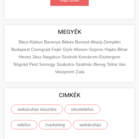
Kapcsolat
MEGYÉK
Bács-Kiskun
Baranya
Békés
Borsod-Abaúj-Zemplén
Budapest
Csongrád
Fejér
Győr-Moson-Sopron
Hajdú-Bihar
Heves
Jász-Nagykun-Szolnok
Komárom-Esztergom
Nógrád
Pest
Somogy
Szabolcs-Szatmár-Bereg
Tolna
Vas
Veszprém
Zala
CIMKÉK
webáruház készítés
okostelefon
telefon
marketing
webáruház