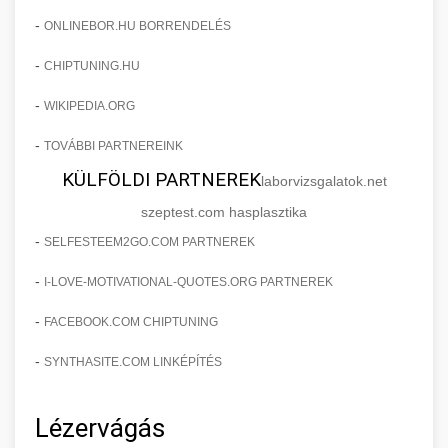
-
ONLINEBOR.HU BORRENDELÉS
-
CHIPTUNING.HU
-
WIKIPEDIA.ORG
-
TOVÁBBI PARTNEREINK
KÜLFÖLDI PARTNEREK
laborvizsgalatok.net
szeptest.com hasplasztika
-
SELFESTEEM2GO.COM PARTNEREK
-
I-LOVE-MOTIVATIONAL-QUOTES.ORG PARTNEREK
-
FACEBOOK.COM CHIPTUNING
-
SYNTHASITE.COM LINKÉPÍTÉS
Lézervágás