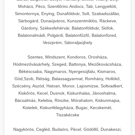
Mohács, Pécs, Szentlőrinc Andocs, Tab, Lengyeltóti,
Simontornya, Enying, Dunaföldvár, Solt, Szabadszállás,
Sárbogárd, Dunaújváros, Kunszentmiklós, Ráckeve,
Gárdony, Székesfehérvár, Balatonföldvár, Siófok,
Balatonalmádi, Polgárdi, Balatonfűzfő, Balatonfüred,
Veszprém, Sátoraljaújhely
Szentes, Mindszent, Kondoros, Orosháza,
Hódmezővásárhely, Szeged, Battonya, Mezőkovácsháza,
Békéscsaba, Nagymaros, Nyergesújfalu, Kismaros,
Göd,Szob, Rétság, Balassagyarmat, Romhány, Hollókő,
Szécsény, Aszód, Hatvan, Monor, Lajosmizse, Soltvadkert,
Kiskőrös, Kecel, Dusnok, Kiskunhalas, Jánoshalma,
Bácsalmás, Kelebia, Röszke, Mórahalom, Kiskunmajsa,
Kistelek, Kiskunfélegyháza, Bugac, Kecskemét,
Tiszakécske
Nagykörös, Cegléd, Budaörs, Pécel, Gödöllő, Dunakeszi,