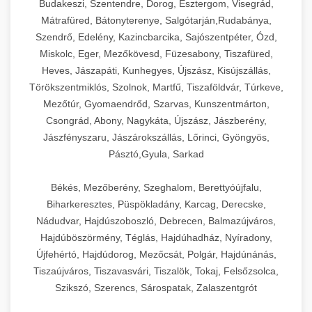
Budakeszi, Szentendre, Dorog, Esztergom, Visegrád,
Mátrafüred, Bátonyterenye, Salgótarján,Rudabánya,
Szendrő, Edelény, Kazincbarcika, Sajószentpéter, Ózd,
Miskolc, Eger, Mezőkövesd, Füzesabony, Tiszafüred,
Heves, Jászapáti, Kunhegyes, Újszász, Kisújszállás,
Törökszentmiklós, Szolnok, Martfű, Tiszaföldvár, Túrkeve,
Mezőtúr, Gyomaendrőd, Szarvas, Kunszentmárton,
Csongrád, Abony, Nagykáta, Újszász, Jászberény,
Jászfényszaru, Jászárokszállás, Lőrinci, Gyöngyös,
Pásztó,Gyula, Sarkad
Békés, Mezőberény, Szeghalom, Berettyóújfalu,
Biharkeresztes, Püspökladány, Karcag, Derecske,
Nádudvar, Hajdúszoboszló, Debrecen, Balmazújváros,
Hajdúböszörmény, Téglás, Hajdúhadház, Nyíradony,
Újfehértó, Hajdúdorog, Mezőcsát, Polgár, Hajdúnánás,
Tiszaújváros, Tiszavasvári, Tiszalök, Tokaj, Felsőzsolca,
Szikszó, Szerencs, Sárospatak, Zalaszentgrót