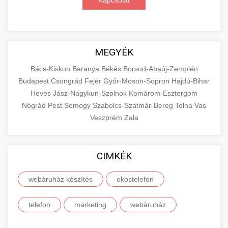
Kapcsolat
MEGYÉK
Bács-Kiskun
Baranya
Békés
Borsod-Abaúj-Zemplén
Budapest
Csongrád
Fejér
Győr-Moson-Sopron
Hajdú-Bihar
Heves
Jász-Nagykun-Szolnok
Komárom-Esztergom
Nógrád
Pest
Somogy
Szabolcs-Szatmár-Bereg
Tolna
Vas
Veszprém
Zala
CIMKÉK
webáruház készítés
okostelefon
telefon
marketing
webáruház