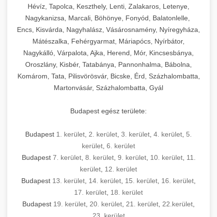
Hévíz, Tapolca, Keszthely, Lenti, Zalakaros, Letenye,
Nagykanizsa, Marcali, Böhönye, Fonyód, Balatonlelle,
Encs, Kisvárda, Nagyhalász, Vásárosnamény, Nyíregyháza,
Mátészalka, Fehérgyarmat, Máriapócs, Nyírbátor,
Nagykálló, Várpalota, Ajka, Herend, Mór, Kincsesbánya,
Oroszlány, Kisbér, Tatabánya, Pannonhalma, Bábolna,
Komárom, Tata, Pilisvörösvár, Bicske, Érd, Százhalombatta,
Martonvásár, Százhalombatta, Gyál
Budapest egész területe:
Budapest
1. kerület
,
2. kerület
,
3. kerület
,
4. kerület
,
5.
kerület
,
6. kerület
Budapest
7. kerület
,
8. kerület
,
9. kerület
,
10. kerület
,
11.
kerület
,
12. kerület
Budapest
13. kerület
,
14. kerület
,
15. kerület
,
16. kerület
,
17. kerület
,
18. kerület
Budapest
19. kerület
,
20. kerület
,
21. kerület
,
22.kerület
,
23. kerület