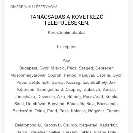
GIAFORM.HU LÉZERVÁGÁS
TANÁCSADÁS A KÖVETKEZŐ
TELEPÜLÉSEKEN:
Keresőoptimalizálás
Linképítés
Seo
Budapest, Győr, Miskolc, Pécs, Szeged, Debrecen
Mosonmagyaróvár, Sopron, Fertőd, Kapuvár, Csorna, Győr,
Pápa, Celldömölk, Sárvár, Kőszeg, Szombathely, Ják,
Körmend, Szentgotthárd, Csepreg, Zalalövő, Vasvár,
Jánosháza, Devecser, Ajka, Sümeg, Pécsvárad, Komló,
Sásd, Dombóvár, Bonyhád, Bátaszék, Baja, Bácsalmás,
Szekszárd, Tolna, Fadd, Paks, Kalocsa, Hőgyész, Tamási
Balatonboglár, Kaposvár, Csurgó, Nagyatád, Kadarkút,
Barcs, Szigetvár, Sellye, Harkány, Siklós, Villány, Bóly,