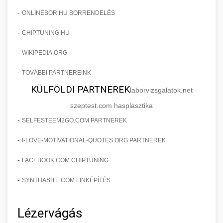
-
ONLINEBOR.HU BORRENDELÉS
-
CHIPTUNING.HU
-
WIKIPEDIA.ORG
-
TOVÁBBI PARTNEREINK
KÜLFÖLDI PARTNEREK
laborvizsgalatok.net
szeptest.com hasplasztika
-
SELFESTEEM2GO.COM PARTNEREK
-
I-LOVE-MOTIVATIONAL-QUOTES.ORG PARTNEREK
-
FACEBOOK.COM CHIPTUNING
-
SYNTHASITE.COM LINKÉPÍTÉS
Lézervágás