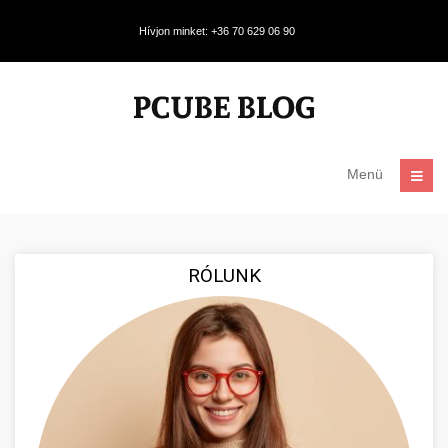
Hívjon minket: +36 70 629 06 90
Menü
RÓLUNK