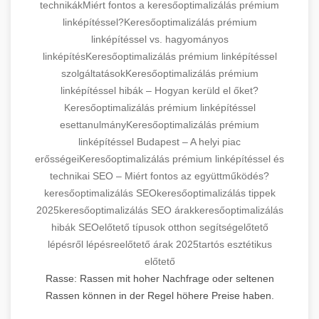
technikák
Miért fontos a keresőoptimalizálás prémium
linképítéssel?
Keresőoptimalizálás prémium
linképítéssel vs. hagyományos
linképítés
Keresőoptimalizálás prémium linképítéssel
szolgáltatások
Keresőoptimalizálás prémium
linképítéssel hibák – Hogyan kerüld el őket?
Keresőoptimalizálás prémium linképítéssel
esettanulmány
Keresőoptimalizálás prémium
linképítéssel Budapest – A helyi piac
erősségei
Keresőoptimalizálás prémium linképítéssel és
technikai SEO – Miért fontos az együttműködés?
keresőoptimalizálás SEO
keresőoptimalizálás tippek
2025
keresőoptimalizálás SEO árak
keresőoptimalizálás
hibák SEO
előtető típusok otthon segítség
előtető
lépésről lépésre
előtető árak 2025
tartós esztétikus
előtető
Rasse: Rassen mit hoher Nachfrage oder seltenen
Rassen können in der Regel höhere Preise haben.