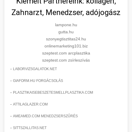
Kiemelt Partnereink: kollagén,
Zahnarzt, Menedzser, adójogász
lampone.hu
gutta.hu
szonyegtisztitas24.hu
onlinemarketing101.biz
szeptest.com arcplasztika
szeptest.com zsírleszívás
-
LABORVIZSGALATOK.NET
-
GIAFORM.HU FORGÁCSOLÁS
-
PLASZTIKAISEBESZETESMELLPLASZTIKA.COM
-
ATTILAGLAZER.COM
-
AMEAMED.COM MENEDZSERSZŰRÉS
-
SITTSZALLITAS.NET