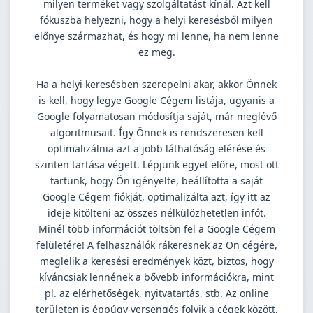
milyen terméket vagy szolgáltatást kínál. Azt kell
fókuszba helyezni, hogy a helyi keresésből milyen
előnye származhat, és hogy mi lenne, ha nem lenne
ez meg.
Ha a helyi keresésben szerepelni akar, akkor Önnek
is kell, hogy legye Google Cégem listája, ugyanis a
Google folyamatosan módosítja saját, már meglévő
algoritmusait. Így Önnek is rendszeresen kell
optimalizálnia azt a jobb láthatóság elérése és
szinten tartása végett. Lépjünk egyet előre, most ott
tartunk, hogy Ön igényelte, beállította a saját
Google Cégem fiókját, optimalizálta azt, így itt az
ideje kitölteni az összes nélkülözhetetlen infót.
Minél több információt töltsön fel a Google Cégem
felületére! A felhasználók rákeresnek az Ön cégére,
meglelik a keresési eredmények közt, biztos, hogy
kíváncsiak lennének a bővebb információkra, mint
pl. az elérhetőségek, nyitvatartás, stb. Az online
területen is éppúgy versengés folyik a cégek között,