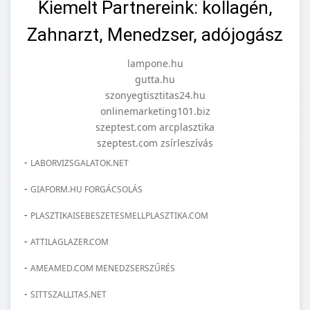
Kiemelt Partnereink: kollagén,
Zahnarzt, Menedzser, adójogász
lampone.hu
gutta.hu
szonyegtisztitas24.hu
onlinemarketing101.biz
szeptest.com arcplasztika
szeptest.com zsírleszívás
-
LABORVIZSGALATOK.NET
-
GIAFORM.HU FORGÁCSOLÁS
-
PLASZTIKAISEBESZETESMELLPLASZTIKA.COM
-
ATTILAGLAZER.COM
-
AMEAMED.COM MENEDZSERSZŰRÉS
-
SITTSZALLITAS.NET