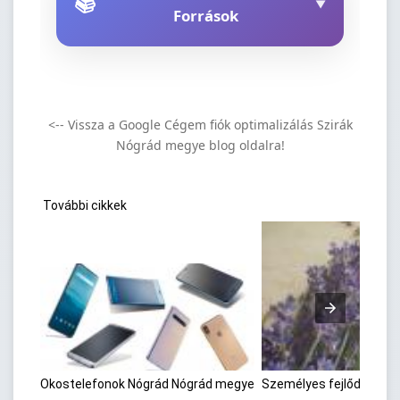
📚
▼
Források
<-- Vissza a Google Cégem fiók optimalizálás Szirák
Nógrád megye blog oldalra!
További cikkek
Okostelefonok Nógrád Nógrád megye
Személyes fejlődési m