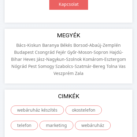
Kapcsolat
MEGYÉK
Bács-Kiskun
Baranya
Békés
Borsod-Abaúj-Zemplén
Budapest
Csongrád
Fejér
Győr-Moson-Sopron
Hajdú-
Bihar
Heves
Jász-Nagykun-Szolnok
Komárom-Esztergom
Nógrád
Pest
Somogy
Szabolcs-Szatmár-Bereg
Tolna
Vas
Veszprém
Zala
CIMKÉK
webáruház készítés
okostelefon
telefon
marketing
webáruház