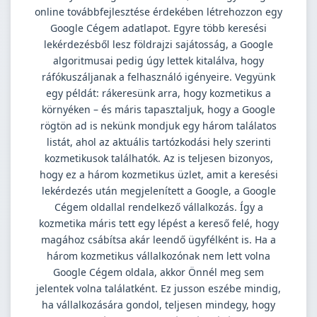
online továbbfejlesztése érdekében létrehozzon egy
Google Cégem adatlapot. Egyre több keresési
lekérdezésből lesz földrajzi sajátosság, a Google
algoritmusai pedig úgy lettek kitalálva, hogy
ráfókuszáljanak a felhasználó igényeire. Vegyünk
egy példát: rákeresünk arra, hogy kozmetikus a
környéken – és máris tapasztaljuk, hogy a Google
rögtön ad is nekünk mondjuk egy három találatos
listát, ahol az aktuális tartózkodási hely szerinti
kozmetikusok találhatók. Az is teljesen bizonyos,
hogy ez a három kozmetikus üzlet, amit a keresési
lekérdezés után megjelenített a Google, a Google
Cégem oldallal rendelkező vállalkozás. Így a
kozmetika máris tett egy lépést a kereső felé, hogy
magához csábítsa akár leendő ügyfélként is. Ha a
három kozmetikus vállalkozónak nem lett volna
Google Cégem oldala, akkor Önnél meg sem
jelentek volna találatként. Ez jusson eszébe mindig,
ha vállalkozására gondol, teljesen mindegy, hogy