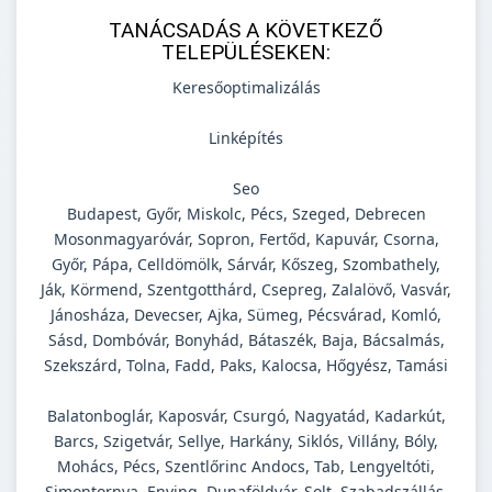
TANÁCSADÁS A KÖVETKEZŐ
TELEPÜLÉSEKEN:
Keresőoptimalizálás
Linképítés
Seo
Budapest, Győr, Miskolc, Pécs, Szeged, Debrecen
Mosonmagyaróvár, Sopron, Fertőd, Kapuvár, Csorna,
Győr, Pápa, Celldömölk, Sárvár, Kőszeg, Szombathely,
Ják, Körmend, Szentgotthárd, Csepreg, Zalalövő, Vasvár,
Jánosháza, Devecser, Ajka, Sümeg, Pécsvárad, Komló,
Sásd, Dombóvár, Bonyhád, Bátaszék, Baja, Bácsalmás,
Szekszárd, Tolna, Fadd, Paks, Kalocsa, Hőgyész, Tamási
Balatonboglár, Kaposvár, Csurgó, Nagyatád, Kadarkút,
Barcs, Szigetvár, Sellye, Harkány, Siklós, Villány, Bóly,
Mohács, Pécs, Szentlőrinc Andocs, Tab, Lengyeltóti,
Simontornya, Enying, Dunaföldvár, Solt, Szabadszállás,