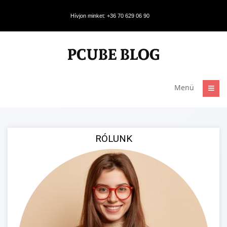
Hívjon minket: +36 70 629 06 90
Menü
RÓLUNK