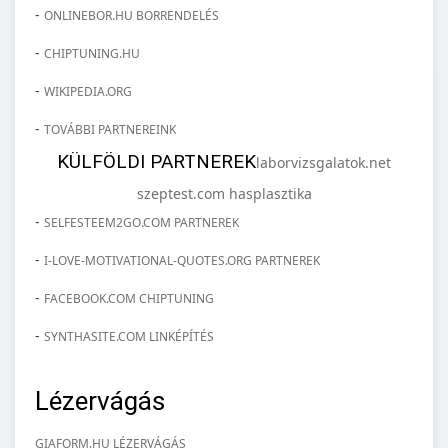
-
ONLINEBOR.HU BORRENDELÉS
-
CHIPTUNING.HU
-
WIKIPEDIA.ORG
-
TOVÁBBI PARTNEREINK
KÜLFÖLDI PARTNEREK
laborvizsgalatok.net
szeptest.com hasplasztika
-
SELFESTEEM2GO.COM PARTNEREK
-
I-LOVE-MOTIVATIONAL-QUOTES.ORG PARTNEREK
-
FACEBOOK.COM CHIPTUNING
-
SYNTHASITE.COM LINKÉPÍTÉS
Lézervágás
GIAFORM.HU LÉZERVÁGÁS