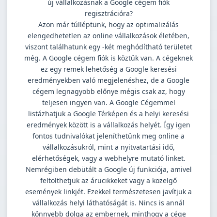
új vállalkozásnak a Google cégem fiók
regisztrációra?
Azon már túlléptünk, hogy az optimalizálás
elengedhetetlen az online vállalkozások életében,
viszont találhatunk egy -két meghódítható területet
még. A Google cégem fiók is köztük van. A cégeknek
ez egy remek lehetőség a Google keresési
eredményekben való megjelenéshez, de a Google
cégem legnagyobb előnye mégis csak az, hogy
teljesen ingyen van. A Google Cégemmel
listázhatjuk a Google Térképen és a helyi keresési
eredmények között is a vállalkozás helyét. Így igen
fontos tudnivalókat jeleníthetünk meg online a
vállalkozásukról, mint a nyitvatartási idő,
elérhetőségek, vagy a webhelyre mutató linket.
Nemrégiben debütált a Google új funkciója, amivel
feltölthetjük az árucikkeket vagy a közelgő
események linkjét. Ezekkel természetesen javítjuk a
vállalkozás helyi láthatóságát is. Nincs is annál
könnyebb dolga az embernek, minthogy a cége