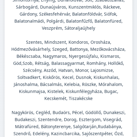
Sárbogárd, Dunaújváros, Kunszentmiklós, Ráckeve,
Gárdony, Székesfehérvár, Balatonföldvár, Siófok,
Balatonalmádi, Polgárdi, Balatonfűzfő, Balatonfüred,
Veszprém, Sátoraljaújhely
Szentes, Mindszent, Kondoros, Orosháza,
Hódmezővásárhely, Szeged, Battonya, Mezőkovácsháza,
Békéscsaba, Nagymaros, Nyergesújfalu, Kismaros,
Göd,Szob, Rétság, Balassagyarmat, Romhány, Hollókő,
Szécsény, Aszód, Hatvan, Monor, Lajosmizse,
Soltvadkert, Kiskőrös, Kecel, Dusnok, Kiskunhalas,
Jánoshalma, Bácsalmás, Kelebia, Röszke, Mórahalom,
Kiskunmajsa, Kistelek, Kiskunfélegyháza, Bugac,
Kecskemét, Tiszakécske
Nagykörös, Cegléd, Budaörs, Pécel, Gödöllő, Dunakeszi,
Budakeszi, Szentendre, Dorog, Esztergom, Visegrád,
Mátrafüred, Bátonyterenye, Salgótarján,Rudabánya,
Szendrő, Edelény, Kazincbarcika, Sajószentpéter, Ózd,