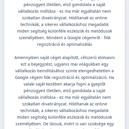
pénzügyeit illetően, első gondolata a saját
vállalkozás indítása - ez ma már egyáltalán nem
szokatlan divatirányzat. Hódítanak az online
technikák, a sikeres vállalkozáshoz megadatik
miden segítség különféle eszközök és metódusok
személyében. Mindent a Google cégemről - fiók
regisztráció és optimalizálás
Amennyiben saját céget alapított, célszerű elolvasni
ezt a bejegyzést, ugyanis mai világukban egy
vállalkozás beindításához szinte elengedhetetlen a
Google cégem fiók regisztráció és optimalizáció. Ha
valaki saját kezében akarja fogni a gyeplőt
pénzügyeit illetően, első gondolata a saját
vállalkozás indítása - ez ma már egyáltalán nem
szokatlan divatirányzat. Hódítanak az online
technikák, a sikeres vállalkozáshoz megadatik
miden segítség különféle eszközök és metódusok
személyében. De lássuk, miért is van szüksége egy