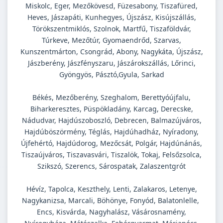
Miskolc, Eger, Mezőkövesd, Füzesabony, Tiszafüred,
Heves, Jászapáti, Kunhegyes, Újszász, Kisújszállás,
Törökszentmiklós, Szolnok, Martfű, Tiszaföldvár,
Túrkeve, Mezőtúr, Gyomaendrőd, Szarvas,
Kunszentmárton, Csongrád, Abony, Nagykáta, Újszász,
Jászberény, Jászfényszaru, Jászárokszállás, Lőrinci,
Gyöngyös, Pásztó,Gyula, Sarkad
Békés, Mezőberény, Szeghalom, Berettyóújfalu,
Biharkeresztes, Püspökladány, Karcag, Derecske,
Nádudvar, Hajdúszoboszló, Debrecen, Balmazújváros,
Hajdúböszörmény, Téglás, Hajdúhadház, Nyíradony,
Újfehértó, Hajdúdorog, Mezőcsát, Polgár, Hajdúnánás,
Tiszaújváros, Tiszavasvári, Tiszalök, Tokaj, Felsőzsolca,
Szikszó, Szerencs, Sárospatak, Zalaszentgrót
Hévíz, Tapolca, Keszthely, Lenti, Zalakaros, Letenye,
Nagykanizsa, Marcali, Böhönye, Fonyód, Balatonlelle,
Encs, Kisvárda, Nagyhalász, Vásárosnamény,