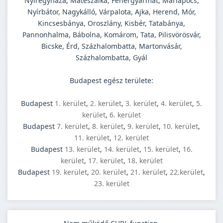
Nyíregyháza, Mátészalka, Fehérgyarmat, Máriapócs,
Nyírbátor, Nagykálló, Várpalota, Ajka, Herend, Mór,
Kincsesbánya, Oroszlány, Kisbér, Tatabánya,
Pannonhalma, Bábolna, Komárom, Tata, Pilisvörösvár,
Bicske, Érd, Százhalombatta, Martonvásár,
Százhalombatta, Gyál
Budapest egész területe:
Budapest
1. kerület
,
2. kerület
,
3. kerület
,
4. kerület
,
5.
kerület
,
6. kerület
Budapest
7. kerület
,
8. kerület
,
9. kerület
,
10. kerület
,
11. kerület
,
12. kerület
Budapest
13. kerület
,
14. kerület
,
15. kerület
,
16.
kerület
,
17. kerület
,
18. kerület
Budapest
19. kerület
,
20. kerület
,
21. kerület
,
22.kerület
,
23. kerület