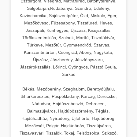
Esztergom, Visegrád, Mátrafüred, Bátonyterenye,
Salgótarján,Rudabánya, Szendrő, Edelény,
Kazincbarcika, Sajószentpéter, Ózd, Miskolc, Eger,
Mezőkövesd, Füzesabony, Tiszafüred, Heves,
Jászapáti, Kunhegyes, Újszász, Kisújszállás,
Törökszentmiklós, Szolnok, Martfű, Tiszaföldvár,
Túrkeve, Mezőtúr, Gyomaendrőd, Szarvas,
Kunszentmárton, Csongrád, Abony, Nagykáta,
Újszász, Jászberény, Jászfényszaru,
Jászárokszállás, Lőrinci, Gyöngyös, Pásztó,Gyula,
Sarkad
Békés, Mezőberény, Szeghalom, Berettyóújfalu,
Biharkeresztes, Püspökladány, Karcag, Derecske,
Nádudvar, Hajdúszoboszló, Debrecen,
Balmazújváros, Hajdúböszörmény, Téglás,
Hajdúhadház, Nyíradony, Újfehértó, Hajdúdorog,
Mezőcsát, Polgár, Hajdúnánás, Tiszaújváros,
Tiszavasvári, Tiszalök, Tokaj, Felsőzsolca, Szikszó,