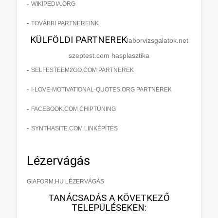
-
WIKIPEDIA.ORG
-
TOVÁBBI PARTNEREINK
KÜLFÖLDI PARTNEREK
laborvizsgalatok.net
szeptest.com hasplasztika
-
SELFESTEEM2GO.COM PARTNEREK
-
I-LOVE-MOTIVATIONAL-QUOTES.ORG PARTNEREK
-
FACEBOOK.COM CHIPTUNING
-
SYNTHASITE.COM LINKÉPÍTÉS
Lézervágás
GIAFORM.HU LÉZERVÁGÁS
TANÁCSADÁS A KÖVETKEZŐ
TELEPÜLÉSEKEN: