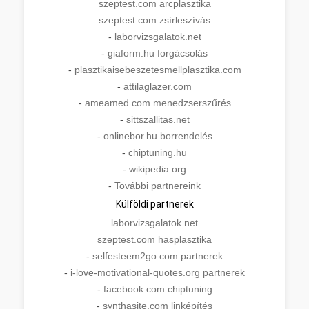
szeptest.com arcplasztika
szeptest.com zsírleszívás
-
laborvizsgalatok.net
-
giaform.hu forgácsolás
-
plasztikaisebeszetesmellplasztika.com
-
attilaglazer.com
-
ameamed.com menedzserszűrés
-
sittszallitas.net
-
onlinebor.hu borrendelés
-
chiptuning.hu
-
wikipedia.org
-
További partnereink
Külföldi partnerek
laborvizsgalatok.net
szeptest.com hasplasztika
-
selfesteem2go.com partnerek
-
i-love-motivational-quotes.org partnerek
-
facebook.com chiptuning
-
synthasite.com linképítés