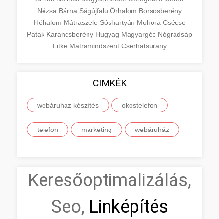
Nézsa
Bárna
Ságújfalu
Őrhalom
Borsosberény
Héhalom
Mátraszele
Sóshartyán
Mohora
Csécse
Patak
Karancsberény
Hugyag
Magyargéc
Nógrádsáp
Litke
Mátramindszent
Cserhátsurány
CIMKÉK
webáruház készítés
okostelefon
telefon
marketing
webáruház
Keresőoptimalizálás,
Seo,
Linképítés