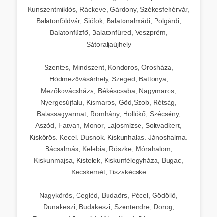
Kunszentmiklós, Ráckeve, Gárdony, Székesfehérvár,
Balatonföldvár, Siófok, Balatonalmádi, Polgárdi,
Balatonfűzfő, Balatonfüred, Veszprém,
Sátoraljaújhely
Szentes, Mindszent, Kondoros, Orosháza,
Hódmezővásárhely, Szeged, Battonya,
Mezőkovácsháza, Békéscsaba, Nagymaros,
Nyergesújfalu, Kismaros, Göd,Szob, Rétság,
Balassagyarmat, Romhány, Hollókő, Szécsény,
Aszód, Hatvan, Monor, Lajosmizse, Soltvadkert,
Kiskőrös, Kecel, Dusnok, Kiskunhalas, Jánoshalma,
Bácsalmás, Kelebia, Röszke, Mórahalom,
Kiskunmajsa, Kistelek, Kiskunfélegyháza, Bugac,
Kecskemét, Tiszakécske
Nagykörös, Cegléd, Budaörs, Pécel, Gödöllő,
Dunakeszi, Budakeszi, Szentendre, Dorog,