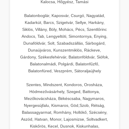
Kalocsa, Hőgyész, Tamási
Balatonboglár, Kaposvár, Csurgó, Nagyatád,
Kadarkút, Barcs, Szigetvár, Sellye, Harkány,
Siklós, Villány, Bóly, Mohács, Pécs, Szentlőrinc
Andocs, Tab, Lengyeltóti, Simontornya, Enying,
Dunaföldvár, Solt, Szabadszállás, Sárbogárd,
Dunaújváros, Kunszentmiklós, Ráckeve,
Gárdony, Székesfehérvár, Balatonföldvár, Siófok,
Balatonalmádi, Polgárdi, Balatonfűzfő,
Balatonfüred, Veszprém, Sátoraljaújhely
Szentes, Mindszent, Kondoros, Orosháza,
Hódmezővásárhely, Szeged, Battonya,
Mezőkovácsháza, Békéscsaba, Nagymaros,
Nyergesújfalu, Kismaros, Göd,Szob, Rétság,
Balassagyarmat, Romhány, Hollókő, Szécsény,
Aszód, Hatvan, Monor, Lajosmizse, Soltvadkert,
Kiskőrös, Kecel, Dusnok, Kiskunhalas,