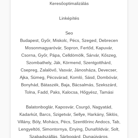
Keresőoptimalizálás
Linképítés
Seo
Budapest, Győr, Miskolc, Pécs, Szeged, Debrecen
Mosonmagyaróvár, Sopron, Fertőd, Kapuvár,
Csorna, Győr, Pápa, Celldömölk, Sárvár, Kőszeg,
Szombathely, Ják, Körmend, Szentgotthárd,
Csepreg, Zalalövő, Vasvár, Jánosháza, Devecser,
Ajka, Sümeg, Pécsvárad, Komló, Sásd, Dombóvár,
Bonyhád, Bátaszék, Baja, Bácsalmás, Szekszárd,
Tolna, Fadd, Paks, Kalocsa, Hőgyész, Tamási
Balatonboglár, Kaposvár, Csurgó, Nagyatád,
Kadarkút, Barcs, Szigetvár, Sellye, Harkány, Siklós,
Villány, Bóly, Mohács, Pécs, Szentlőrinc Andocs, Tab,
Lengyeltóti, Simontornya, Enying, Dunaföldvár, Solt,
Szabadszállás, Sárbogárd, Dunaújváros,