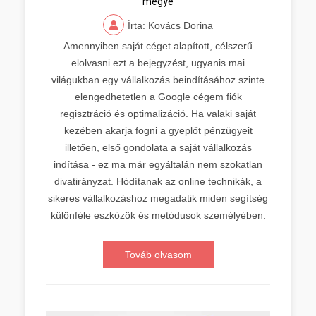
megye
Írta: Kovács Dorina
Amennyiben saját céget alapított, célszerű
elolvasni ezt a bejegyzést, ugyanis mai
világukban egy vállalkozás beindításához szinte
elengedhetetlen a Google cégem fiók
regisztráció és optimalizáció. Ha valaki saját
kezében akarja fogni a gyeplőt pénzügyeit
illetően, első gondolata a saját vállalkozás
indítása - ez ma már egyáltalán nem szokatlan
divatirányzat. Hódítanak az online technikák, a
sikeres vállalkozáshoz megadatik miden segítség
különféle eszközök és metódusok személyében.
Továb olvasom