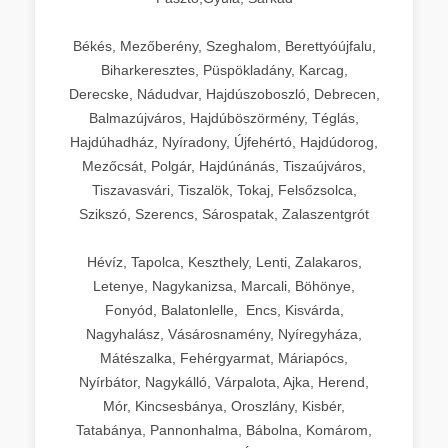
Békés, Mezőberény, Szeghalom, Berettyóújfalu,
Biharkeresztes, Püspökladány, Karcag,
Derecske, Nádudvar, Hajdúszoboszló, Debrecen,
Balmazújváros, Hajdúböszörmény, Téglás,
Hajdúhadház, Nyíradony, Újfehértó, Hajdúdorog,
Mezőcsát, Polgár, Hajdúnánás, Tiszaújváros,
Tiszavasvári, Tiszalök, Tokaj, Felsőzsolca,
Szikszó, Szerencs, Sárospatak, Zalaszentgrót
Hévíz, Tapolca, Keszthely, Lenti, Zalakaros,
Letenye, Nagykanizsa, Marcali, Böhönye,
Fonyód, Balatonlelle, Encs, Kisvárda,
Nagyhalász, Vásárosnamény, Nyíregyháza,
Mátészalka, Fehérgyarmat, Máriapócs,
Nyírbátor, Nagykálló, Várpalota, Ajka, Herend,
Mór, Kincsesbánya, Oroszlány, Kisbér,
Tatabánya, Pannonhalma, Bábolna, Komárom,