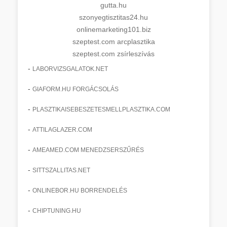
gutta.hu
szonyegtisztitas24.hu
onlinemarketing101.biz
szeptest.com arcplasztika
szeptest.com zsírleszívás
-
LABORVIZSGALATOK.NET
-
GIAFORM.HU FORGÁCSOLÁS
-
PLASZTIKAISEBESZETESMELLPLASZTIKA.COM
-
ATTILAGLAZER.COM
-
AMEAMED.COM MENEDZSERSZŰRÉS
-
SITTSZALLITAS.NET
-
ONLINEBOR.HU BORRENDELÉS
-
CHIPTUNING.HU