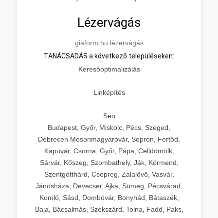
Lézervágás
giaform.hu lézervágás
TANÁCSADÁS a következő településeken:
Keresőoptimalizálás
Linképítés
Seo
Budapest, Győr, Miskolc, Pécs, Szeged,
Debrecen Mosonmagyaróvár, Sopron, Fertőd,
Kapuvár, Csorna, Győr, Pápa, Celldömölk,
Sárvár, Kőszeg, Szombathely, Ják, Körmend,
Szentgotthárd, Csepreg, Zalalövő, Vasvár,
Jánosháza, Devecser, Ajka, Sümeg, Pécsvárad,
Komló, Sásd, Dombóvár, Bonyhád, Bátaszék,
Baja, Bácsalmás, Szekszárd, Tolna, Fadd, Paks,