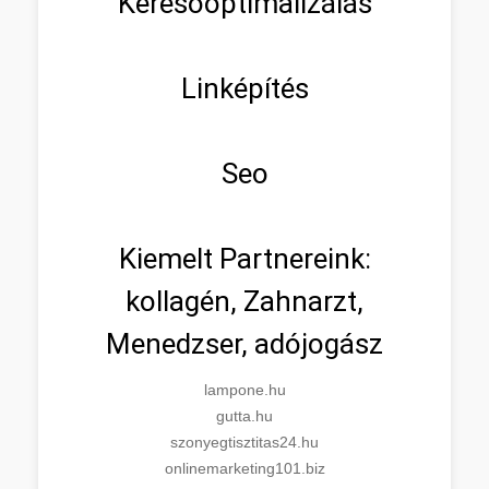
Keresőoptimalizálás
Linképítés
Seo
Kiemelt Partnereink:
kollagén, Zahnarzt,
Menedzser, adójogász
lampone.hu
gutta.hu
szonyegtisztitas24.hu
onlinemarketing101.biz