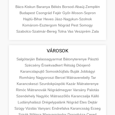
Bács-Kiskun
Baranya
Békés
Borsod-Abaúj-Zemplén
Budapest
Csongrád
Fejér
Győr-Moson-Sopron
Hajdú-Bihar
Heves
Jász-Nagykun-Szolnok
Komárom-Esztergom
Nógrád
Pest
Somogy
Szabolcs-Szatmár-Bereg
Tolna
Vas
Veszprém
Zala
VÁROSOK
Salgótarján
Balassagyarmat
Bátonyterenye
Pásztó
Szécsény
Érsekvadkert
Rétság
Diósjenő
Karancslapujtő
Somoskőújfalu
Buják
Jobbágyi
Romhány
Nagyoroszi
Bercel
Mátraverebély
Tar
Karancskeszi
Szurdokpüspöki
Kazár
Mátraterenye
Rimóc
Mátranovák
Nógrádmegyer
Varsány
Palotás
Szendehely
Nagylóc
Mátraszőlős
Karancsalja
Kálló
Ludányhalászi
Drégelypalánk
Nógrád
Etes
Dejtár
Szügy
Vizslás
Vanyarc
Endrefalva
Karancsság
Ecseg
Szirák
Nőtincs
Magyarnándor
Dorogháza
Cered