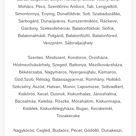
Mohács, Pécs, Szentlőrinc Andocs, Tab, Lengyeltóti,
Simontornya, Enying, Dunaföldvár, Solt, Szabadszállás,
Sárbogárd, Dunaújváros, Kunszentmiklós, Ráckeve,
Gárdony, Székesfehérvár, Balatonföldvár, Siófok,
Balatonalmádi, Polgárdi, Balatonfűzfő, Balatonfüred,
Veszprém, Sátoraljaújhely
Szentes, Mindszent, Kondoros, Orosháza,
Hódmezővásárhely, Szeged, Battonya, Mezőkovácsháza,
Békéscsaba, Nagymaros, Nyergesújfalu, Kismaros,
Göd,Szob, Rétság, Balassagyarmat, Romhány, Hollókő,
Szécsény, Aszód, Hatvan, Monor, Lajosmizse, Soltvadkert,
Kiskőrös, Kecel, Dusnok, Kiskunhalas, Jánoshalma,
Bácsalmás, Kelebia, Röszke, Mórahalom, Kiskunmajsa,
Kistelek, Kiskunfélegyháza, Bugac, Kecskemét,
Tiszakécske
Nagykörös, Cegléd, Budaörs, Pécel, Gödöllő, Dunakeszi,