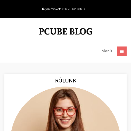
Hívjon minket: +36 70 629 06 90
Menü
RÓLUNK