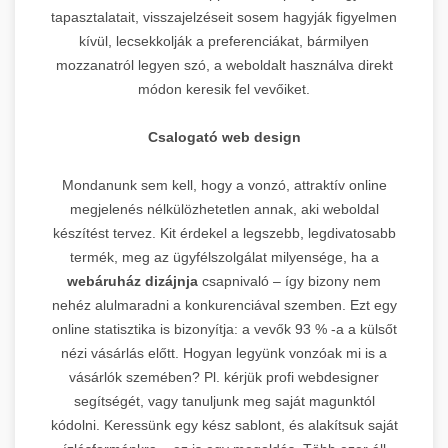
tapasztalatait, visszajelzéseit sosem hagyják figyelmen
kívül, lecsekkolják a preferenciákat, bármilyen
mozzanatról legyen szó, a weboldalt használva direkt
módon keresik fel vevőiket.
Csalogató web design
Mondanunk sem kell, hogy a vonzó, attraktív online
megjelenés nélkülözhetetlen annak, aki weboldal
készítést tervez. Kit érdekel a legszebb, legdivatosabb
termék, meg az ügyfélszolgálat milyensége, ha a
webáruház dizájnja
csapnivaló – így bizony nem
nehéz alulmaradni a konkurenciával szemben. Ezt egy
online statisztika is bizonyítja: a vevők 93 % -a a külsőt
nézi vásárlás előtt. Hogyan legyünk vonzóak mi is a
vásárlók szemében? Pl. kérjük profi webdesigner
segítségét, vagy tanuljunk meg saját magunktól
kódolni. Keressünk egy kész sablont, és alakítsuk saját