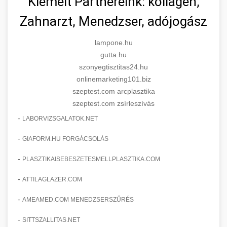
Kiemelt Partnereink: kollagén,
Zahnarzt, Menedzser, adójogász
lampone.hu
gutta.hu
szonyegtisztitas24.hu
onlinemarketing101.biz
szeptest.com arcplasztika
szeptest.com zsírleszívás
-
LABORVIZSGALATOK.NET
-
GIAFORM.HU FORGÁCSOLÁS
-
PLASZTIKAISEBESZETESMELLPLASZTIKA.COM
-
ATTILAGLAZER.COM
-
AMEAMED.COM MENEDZSERSZŰRÉS
-
SITTSZALLITAS.NET