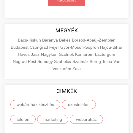
Kapcsolat
MEGYÉK
Bács-Kiskun
Baranya
Békés
Borsod-Abaúj-Zemplén
Budapest
Csongrád
Fejér
Győr-Moson-Sopron
Hajdú-Bihar
Heves
Jász-Nagykun-Szolnok
Komárom-Esztergom
Nógrád
Pest
Somogy
Szabolcs-Szatmár-Bereg
Tolna
Vas
Veszprém
Zala
CIMKÉK
webáruház készítés
okostelefon
telefon
marketing
webáruház