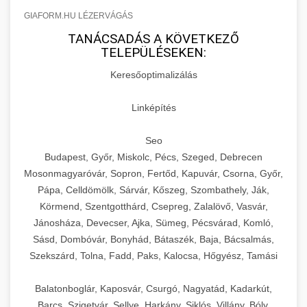
GIAFORM.HU LÉZERVÁGÁS
TANÁCSADÁS A KÖVETKEZŐ
TELEPÜLÉSEKEN:
Keresőoptimalizálás
Linképítés
Seo
Budapest, Győr, Miskolc, Pécs, Szeged, Debrecen
Mosonmagyaróvár, Sopron, Fertőd, Kapuvár, Csorna, Győr,
Pápa, Celldömölk, Sárvár, Kőszeg, Szombathely, Ják,
Körmend, Szentgotthárd, Csepreg, Zalalövő, Vasvár,
Jánosháza, Devecser, Ajka, Sümeg, Pécsvárad, Komló,
Sásd, Dombóvár, Bonyhád, Bátaszék, Baja, Bácsalmás,
Szekszárd, Tolna, Fadd, Paks, Kalocsa, Hőgyész, Tamási
Balatonboglár, Kaposvár, Csurgó, Nagyatád, Kadarkút,
Barcs, Szigetvár, Sellye, Harkány, Siklós, Villány, Bóly,