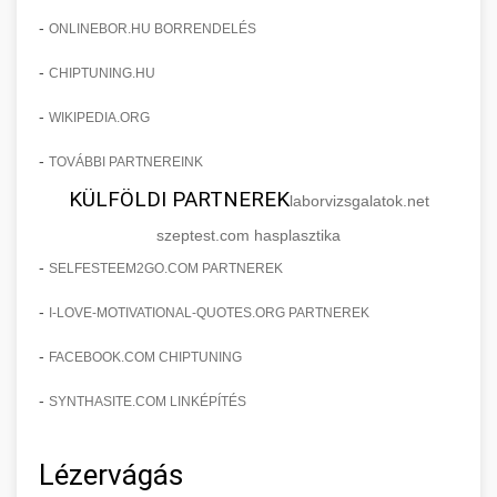
-
ONLINEBOR.HU BORRENDELÉS
-
CHIPTUNING.HU
-
WIKIPEDIA.ORG
-
TOVÁBBI PARTNEREINK
KÜLFÖLDI PARTNEREK
laborvizsgalatok.net
szeptest.com hasplasztika
-
SELFESTEEM2GO.COM PARTNEREK
-
I-LOVE-MOTIVATIONAL-QUOTES.ORG PARTNEREK
-
FACEBOOK.COM CHIPTUNING
-
SYNTHASITE.COM LINKÉPÍTÉS
Lézervágás