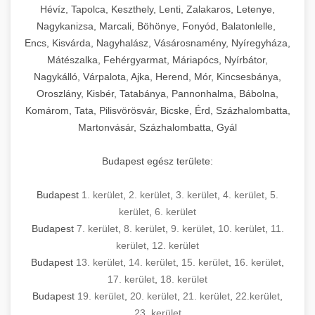
Hévíz, Tapolca, Keszthely, Lenti, Zalakaros, Letenye,
Nagykanizsa, Marcali, Böhönye, Fonyód, Balatonlelle,
Encs, Kisvárda, Nagyhalász, Vásárosnamény, Nyíregyháza,
Mátészalka, Fehérgyarmat, Máriapócs, Nyírbátor,
Nagykálló, Várpalota, Ajka, Herend, Mór, Kincsesbánya,
Oroszlány, Kisbér, Tatabánya, Pannonhalma, Bábolna,
Komárom, Tata, Pilisvörösvár, Bicske, Érd, Százhalombatta,
Martonvásár, Százhalombatta, Gyál
Budapest egész területe:
Budapest
1. kerület
,
2. kerület
,
3. kerület
,
4. kerület
,
5.
kerület
,
6. kerület
Budapest
7. kerület
,
8. kerület
,
9. kerület
,
10. kerület
,
11.
kerület
,
12. kerület
Budapest
13. kerület
,
14. kerület
,
15. kerület
,
16. kerület
,
17. kerület
,
18. kerület
Budapest
19. kerület
,
20. kerület
,
21. kerület
,
22.kerület
,
23. kerület