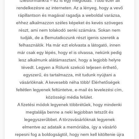
ízlésformánkra – ez is egy megoldás. Több ezer áll
rendelkezésre az interneten. Az a lényeg, hogy a vevő
rápillantson és magával ragadja a weboldal varázsa,
ehhez alkalmazzon széles képeket és kevés szöveges
részt, ami nem tolakodó senki számára. Sokan nem
tudják, de a Bemutatkozunk részt igenis szeretik a
felhasználók. Ha már ezt elolvasta a látogató, innen
már csak egy lépés, hogy el is olvassa, nekünk pedig
lesz alkalmunk alátámasztani, hogy a legjobb helyre
tévedt. Legyen a Rólunk szekció teljesen érthető,
egyszerű, és tartalmazza, mit tudunk nyújtani a
vásárlóknak. A kevesebb néha több! Elérhetőségek
feltétlen legyenek feltüntetve, e-mail és levelezési cím,
közösségi média felület.
A fizetési módok legyenek többrétűek, hogy mindenki
megtalálja benne a neki legjobban tetszőt és
legegyszerűbbet. A törzsvásárlóknak legyenek
elmentve az adataik a memóriába, így a vásárló
repesni fog a boldogságtól, hogy nem kell kitöltenie újra