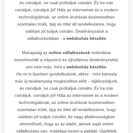
és csináljuk, ne csak próbáljuk csinálni. És ha már
csináljuk, csináljuk jól! Hála az internetnek és a modern
technológiáknak, az online áruházak businessében
számtalan trükk, tipp és ötlet áll rendelkezésre, hogy
valóban jól tudjuk csinálni. Divatirányzatok a
vállalkozásokban - a
webáruház készítés
Manapság az
online vállalkozások
működése
összefonódik a népszerű és újhullámos divatirányzattal,
ami nem más, mint a
webáruház készítés
.
Ha mi is ilyenben gondolkodunk, akkor - mint bármely
más új tevékenység megkezdése előtt – tájékozódjunk,
és csináljuk, ne csak próbáljuk csinálni. És ha már
csináljuk, csináljuk jól! Hála az internetnek és a modern
technológiáknak, az online áruházak businessében
számtalan trükk, tipp és ötlet áll rendelkezésre, hogy
valóban jól tudjuk csinálni. Az nagy általánosságban
elmondható, hogy az az eladó, akinek saját online
vállalkozása van, másképp keveri a pakliját. Ügyfeleik