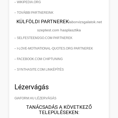
-
WIKIPEDIA.ORG
-
TOVÁBBI PARTNEREINK
KÜLFÖLDI PARTNEREK
laborvizsgalatok.net
szeptest.com hasplasztika
-
SELFESTEEM2GO.COM PARTNEREK
-
I-LOVE-MOTIVATIONAL-QUOTES.ORG PARTNEREK
-
FACEBOOK.COM CHIPTUNING
-
SYNTHASITE.COM LINKÉPÍTÉS
Lézervágás
GIAFORM.HU LÉZERVÁGÁS
TANÁCSADÁS A KÖVETKEZŐ
TELEPÜLÉSEKEN: