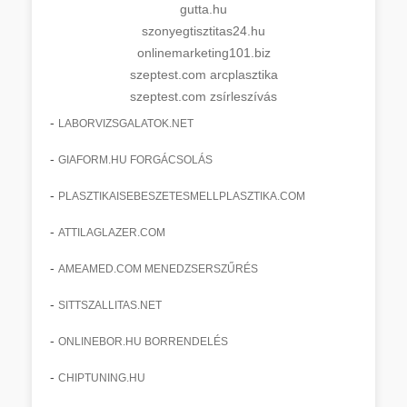
gutta.hu
szonyegtisztitas24.hu
onlinemarketing101.biz
szeptest.com arcplasztika
szeptest.com zsírleszívás
-
LABORVIZSGALATOK.NET
-
GIAFORM.HU FORGÁCSOLÁS
-
PLASZTIKAISEBESZETESMELLPLASZTIKA.COM
-
ATTILAGLAZER.COM
-
AMEAMED.COM MENEDZSERSZŰRÉS
-
SITTSZALLITAS.NET
-
ONLINEBOR.HU BORRENDELÉS
-
CHIPTUNING.HU