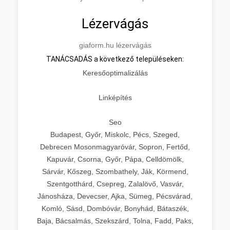
Lézervágás
giaform.hu lézervágás
TANÁCSADÁS a következő településeken:
Keresőoptimalizálás
Linképítés
Seo
Budapest, Győr, Miskolc, Pécs, Szeged,
Debrecen Mosonmagyaróvár, Sopron, Fertőd,
Kapuvár, Csorna, Győr, Pápa, Celldömölk,
Sárvár, Kőszeg, Szombathely, Ják, Körmend,
Szentgotthárd, Csepreg, Zalalövő, Vasvár,
Jánosháza, Devecser, Ajka, Sümeg, Pécsvárad,
Komló, Sásd, Dombóvár, Bonyhád, Bátaszék,
Baja, Bácsalmás, Szekszárd, Tolna, Fadd, Paks,