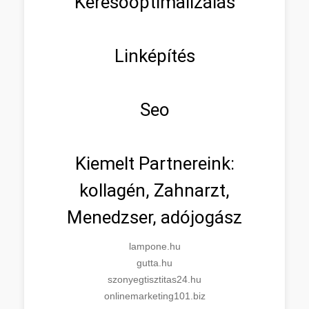
Keresőoptimalizálás
Linképítés
Seo
Kiemelt Partnereink:
kollagén, Zahnarzt,
Menedzser, adójogász
lampone.hu
gutta.hu
szonyegtisztitas24.hu
onlinemarketing101.biz