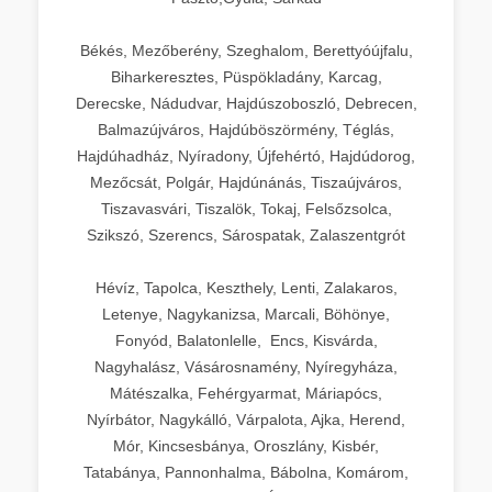
Békés, Mezőberény, Szeghalom, Berettyóújfalu,
Biharkeresztes, Püspökladány, Karcag,
Derecske, Nádudvar, Hajdúszoboszló, Debrecen,
Balmazújváros, Hajdúböszörmény, Téglás,
Hajdúhadház, Nyíradony, Újfehértó, Hajdúdorog,
Mezőcsát, Polgár, Hajdúnánás, Tiszaújváros,
Tiszavasvári, Tiszalök, Tokaj, Felsőzsolca,
Szikszó, Szerencs, Sárospatak, Zalaszentgrót
Hévíz, Tapolca, Keszthely, Lenti, Zalakaros,
Letenye, Nagykanizsa, Marcali, Böhönye,
Fonyód, Balatonlelle, Encs, Kisvárda,
Nagyhalász, Vásárosnamény, Nyíregyháza,
Mátészalka, Fehérgyarmat, Máriapócs,
Nyírbátor, Nagykálló, Várpalota, Ajka, Herend,
Mór, Kincsesbánya, Oroszlány, Kisbér,
Tatabánya, Pannonhalma, Bábolna, Komárom,