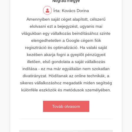
Nógrád megye
Írta: Kovács Dorina
Amennyiben saját céget alapított, célszerű
elolvasni ezt a bejegyzést, ugyanis mai
világukban egy vállalkozás beindításához szinte
elengedhetetlen a Google cégem fiók
regisztráció és optimalizáció. Ha valaki saját
kezében akarja fogni a gyeplőt pénzügyeit
illetően, első gondolata a saját vállalkozás
indítása - ez ma már egyáltalán nem szokatlan
divatirányzat. Hódítanak az online technikák, a
sikeres vállalkozáshoz megadatik miden segítség
különféle eszközök és metódusok személyében.
Továb olvasom