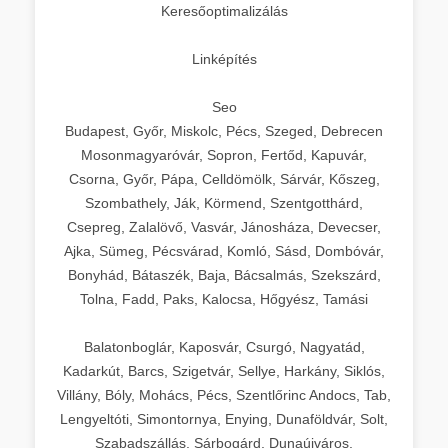
Keresőoptimalizálás
Linképítés
Seo
Budapest, Győr, Miskolc, Pécs, Szeged, Debrecen
Mosonmagyaróvár, Sopron, Fertőd, Kapuvár,
Csorna, Győr, Pápa, Celldömölk, Sárvár, Kőszeg,
Szombathely, Ják, Körmend, Szentgotthárd,
Csepreg, Zalalövő, Vasvár, Jánosháza, Devecser,
Ajka, Sümeg, Pécsvárad, Komló, Sásd, Dombóvár,
Bonyhád, Bátaszék, Baja, Bácsalmás, Szekszárd,
Tolna, Fadd, Paks, Kalocsa, Hőgyész, Tamási
Balatonboglár, Kaposvár, Csurgó, Nagyatád,
Kadarkút, Barcs, Szigetvár, Sellye, Harkány, Siklós,
Villány, Bóly, Mohács, Pécs, Szentlőrinc Andocs, Tab,
Lengyeltóti, Simontornya, Enying, Dunaföldvár, Solt,
Szabadszállás, Sárbogárd, Dunaújváros,