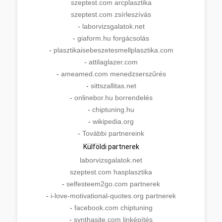
szeptest.com arcplasztika
szeptest.com zsírleszívás
-
laborvizsgalatok.net
-
giaform.hu forgácsolás
-
plasztikaisebeszetesmellplasztika.com
-
attilaglazer.com
-
ameamed.com menedzserszűrés
-
sittszallitas.net
-
onlinebor.hu borrendelés
-
chiptuning.hu
-
wikipedia.org
-
További partnereink
Külföldi partnerek
laborvizsgalatok.net
szeptest.com hasplasztika
-
selfesteem2go.com partnerek
-
i-love-motivational-quotes.org partnerek
-
facebook.com chiptuning
-
synthasite.com linképítés