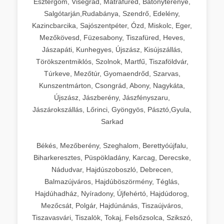
Esztergom, Visegrád, Mátrafüred, Bátonyterenye,
Salgótarján,Rudabánya, Szendrő, Edelény,
Kazincbarcika, Sajószentpéter, Ózd, Miskolc, Eger,
Mezőkövesd, Füzesabony, Tiszafüred, Heves,
Jászapáti, Kunhegyes, Újszász, Kisújszállás,
Törökszentmiklós, Szolnok, Martfű, Tiszaföldvár,
Túrkeve, Mezőtúr, Gyomaendrőd, Szarvas,
Kunszentmárton, Csongrád, Abony, Nagykáta,
Újszász, Jászberény, Jászfényszaru,
Jászárokszállás, Lőrinci, Gyöngyös, Pásztó,Gyula,
Sarkad
Békés, Mezőberény, Szeghalom, Berettyóújfalu,
Biharkeresztes, Püspökladány, Karcag, Derecske,
Nádudvar, Hajdúszoboszló, Debrecen,
Balmazújváros, Hajdúböszörmény, Téglás,
Hajdúhadház, Nyíradony, Újfehértó, Hajdúdorog,
Mezőcsát, Polgár, Hajdúnánás, Tiszaújváros,
Tiszavasvári, Tiszalök, Tokaj, Felsőzsolca, Szikszó,