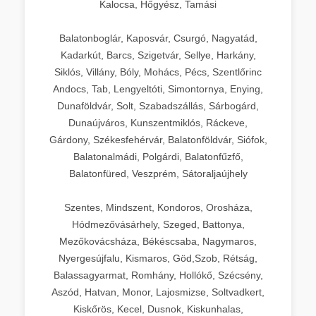
Kalocsa, Hőgyész, Tamási
Balatonboglár, Kaposvár, Csurgó, Nagyatád,
Kadarkút, Barcs, Szigetvár, Sellye, Harkány,
Siklós, Villány, Bóly, Mohács, Pécs, Szentlőrinc
Andocs, Tab, Lengyeltóti, Simontornya, Enying,
Dunaföldvár, Solt, Szabadszállás, Sárbogárd,
Dunaújváros, Kunszentmiklós, Ráckeve,
Gárdony, Székesfehérvár, Balatonföldvár, Siófok,
Balatonalmádi, Polgárdi, Balatonfűzfő,
Balatonfüred, Veszprém, Sátoraljaújhely
Szentes, Mindszent, Kondoros, Orosháza,
Hódmezővásárhely, Szeged, Battonya,
Mezőkovácsháza, Békéscsaba, Nagymaros,
Nyergesújfalu, Kismaros, Göd,Szob, Rétság,
Balassagyarmat, Romhány, Hollókő, Szécsény,
Aszód, Hatvan, Monor, Lajosmizse, Soltvadkert,
Kiskőrös, Kecel, Dusnok, Kiskunhalas,