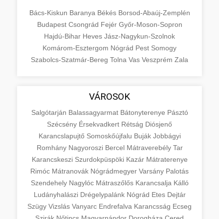
Bács-Kiskun
Baranya
Békés
Borsod-Abaúj-Zemplén
Budapest
Csongrád
Fejér
Győr-Moson-Sopron
Hajdú-Bihar
Heves
Jász-Nagykun-Szolnok
Komárom-Esztergom
Nógrád
Pest
Somogy
Szabolcs-Szatmár-Bereg
Tolna
Vas
Veszprém
Zala
VÁROSOK
Salgótarján
Balassagyarmat
Bátonyterenye
Pásztó
Szécsény
Érsekvadkert
Rétság
Diósjenő
Karancslapujtő
Somoskőújfalu
Buják
Jobbágyi
Romhány
Nagyoroszi
Bercel
Mátraverebély
Tar
Karancskeszi
Szurdokpüspöki
Kazár
Mátraterenye
Rimóc
Mátranovák
Nógrádmegyer
Varsány
Palotás
Szendehely
Nagylóc
Mátraszőlős
Karancsalja
Kálló
Ludányhalászi
Drégelypalánk
Nógrád
Etes
Dejtár
Szügy
Vizslás
Vanyarc
Endrefalva
Karancsság
Ecseg
Szirák
Nőtincs
Magyarnándor
Dorogháza
Cered