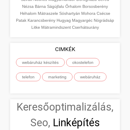
Nézsa
Bárna
Ságújfalu
Őrhalom
Borsosberény
Héhalom
Mátraszele
Sóshartyán
Mohora
Csécse
Patak
Karancsberény
Hugyag
Magyargéc
Nógrádsáp
Litke
Mátramindszent
Cserhátsurány
CIMKÉK
webáruház készítés
okostelefon
telefon
marketing
webáruház
Keresőoptimalizálás,
Seo,
Linképítés