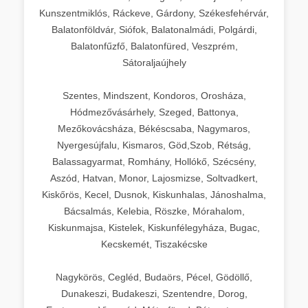
Kunszentmiklós, Ráckeve, Gárdony, Székesfehérvár,
Balatonföldvár, Siófok, Balatonalmádi, Polgárdi,
Balatonfűzfő, Balatonfüred, Veszprém,
Sátoraljaújhely
Szentes, Mindszent, Kondoros, Orosháza,
Hódmezővásárhely, Szeged, Battonya,
Mezőkovácsháza, Békéscsaba, Nagymaros,
Nyergesújfalu, Kismaros, Göd,Szob, Rétság,
Balassagyarmat, Romhány, Hollókő, Szécsény,
Aszód, Hatvan, Monor, Lajosmizse, Soltvadkert,
Kiskőrös, Kecel, Dusnok, Kiskunhalas, Jánoshalma,
Bácsalmás, Kelebia, Röszke, Mórahalom,
Kiskunmajsa, Kistelek, Kiskunfélegyháza, Bugac,
Kecskemét, Tiszakécske
Nagykörös, Cegléd, Budaörs, Pécel, Gödöllő,
Dunakeszi, Budakeszi, Szentendre, Dorog,