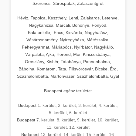
Szerencs, Sárospatak, Zalaszentgrót
Hévíz, Tapolca, Keszthely, Lenti, Zalakaros, Letenye,
Nagykanizsa, Marcali, Böhönye, Fonyód,
Balatonlelle, Encs, Kisvárda, Nagyhalász,
Vásárosnamény, Nyíregyháza, Mátészalka,
Fehérgyarmat, Máriapócs, Nyírbátor, Nagykálló,
Várpalota, Ajka, Herend, Mór, Kincsesbánya,
Oroszlány, Kisbér, Tatabánya, Pannonhalma,
Bábolna, Komárom, Tata, Pilisvörösvár, Bicske, Érd,
Százhalombatta, Martonvásár, Százhalombatta, Gyál
Budapest egész területe:
Budapest
1. kerület
,
2. kerület
,
3. kerület
,
4. kerület
,
5. kerület
,
6. kerület
Budapest
7. kerület
,
8. kerület
,
9. kerület
,
10. kerület
,
11. kerület
,
12. kerület
Budapest
13. kerület
,
14. kerület
,
15. kerület
,
16.