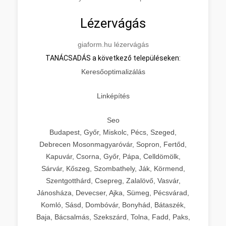
Lézervágás
giaform.hu lézervágás
TANÁCSADÁS a következő településeken:
Keresőoptimalizálás
Linképítés
Seo
Budapest, Győr, Miskolc, Pécs, Szeged,
Debrecen Mosonmagyaróvár, Sopron, Fertőd,
Kapuvár, Csorna, Győr, Pápa, Celldömölk,
Sárvár, Kőszeg, Szombathely, Ják, Körmend,
Szentgotthárd, Csepreg, Zalalövő, Vasvár,
Jánosháza, Devecser, Ajka, Sümeg, Pécsvárad,
Komló, Sásd, Dombóvár, Bonyhád, Bátaszék,
Baja, Bácsalmás, Szekszárd, Tolna, Fadd, Paks,