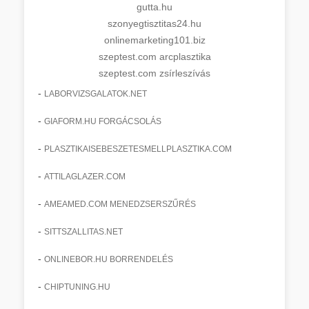
gutta.hu
szonyegtisztitas24.hu
onlinemarketing101.biz
szeptest.com arcplasztika
szeptest.com zsírleszívás
-
LABORVIZSGALATOK.NET
-
GIAFORM.HU FORGÁCSOLÁS
-
PLASZTIKAISEBESZETESMELLPLASZTIKA.COM
-
ATTILAGLAZER.COM
-
AMEAMED.COM MENEDZSERSZŰRÉS
-
SITTSZALLITAS.NET
-
ONLINEBOR.HU BORRENDELÉS
-
CHIPTUNING.HU