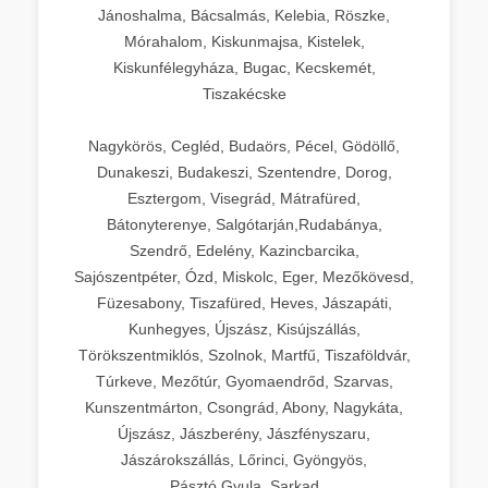
Jánoshalma, Bácsalmás, Kelebia, Röszke,
Mórahalom, Kiskunmajsa, Kistelek,
Kiskunfélegyháza, Bugac, Kecskemét,
Tiszakécske
Nagykörös, Cegléd, Budaörs, Pécel, Gödöllő,
Dunakeszi, Budakeszi, Szentendre, Dorog,
Esztergom, Visegrád, Mátrafüred,
Bátonyterenye, Salgótarján,Rudabánya,
Szendrő, Edelény, Kazincbarcika,
Sajószentpéter, Ózd, Miskolc, Eger, Mezőkövesd,
Füzesabony, Tiszafüred, Heves, Jászapáti,
Kunhegyes, Újszász, Kisújszállás,
Törökszentmiklós, Szolnok, Martfű, Tiszaföldvár,
Túrkeve, Mezőtúr, Gyomaendrőd, Szarvas,
Kunszentmárton, Csongrád, Abony, Nagykáta,
Újszász, Jászberény, Jászfényszaru,
Jászárokszállás, Lőrinci, Gyöngyös,
Pásztó,Gyula, Sarkad