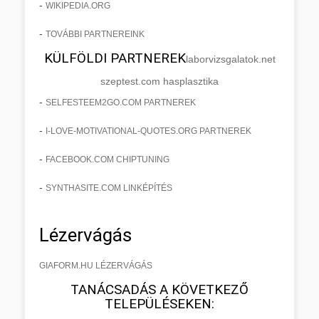
-
WIKIPEDIA.ORG
-
TOVÁBBI PARTNEREINK
KÜLFÖLDI PARTNEREK
laborvizsgalatok.net
szeptest.com hasplasztika
-
SELFESTEEM2GO.COM PARTNEREK
-
I-LOVE-MOTIVATIONAL-QUOTES.ORG PARTNEREK
-
FACEBOOK.COM CHIPTUNING
-
SYNTHASITE.COM LINKÉPÍTÉS
Lézervágás
GIAFORM.HU LÉZERVÁGÁS
TANÁCSADÁS A KÖVETKEZŐ
TELEPÜLÉSEKEN: