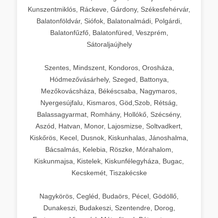
Kunszentmiklós, Ráckeve, Gárdony, Székesfehérvár,
Balatonföldvár, Siófok, Balatonalmádi, Polgárdi,
Balatonfűzfő, Balatonfüred, Veszprém,
Sátoraljaújhely
Szentes, Mindszent, Kondoros, Orosháza,
Hódmezővásárhely, Szeged, Battonya,
Mezőkovácsháza, Békéscsaba, Nagymaros,
Nyergesújfalu, Kismaros, Göd,Szob, Rétság,
Balassagyarmat, Romhány, Hollókő, Szécsény,
Aszód, Hatvan, Monor, Lajosmizse, Soltvadkert,
Kiskőrös, Kecel, Dusnok, Kiskunhalas, Jánoshalma,
Bácsalmás, Kelebia, Röszke, Mórahalom,
Kiskunmajsa, Kistelek, Kiskunfélegyháza, Bugac,
Kecskemét, Tiszakécske
Nagykörös, Cegléd, Budaörs, Pécel, Gödöllő,
Dunakeszi, Budakeszi, Szentendre, Dorog,