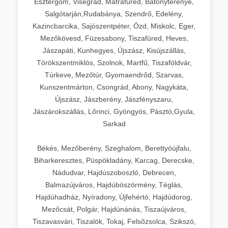
Esztergom, Visegrád, Mátrafüred, Bátonyterenye,
Salgótarján,Rudabánya, Szendrő, Edelény,
Kazincbarcika, Sajószentpéter, Ózd, Miskolc, Eger,
Mezőkövesd, Füzesabony, Tiszafüred, Heves,
Jászapáti, Kunhegyes, Újszász, Kisújszállás,
Törökszentmiklós, Szolnok, Martfű, Tiszaföldvár,
Túrkeve, Mezőtúr, Gyomaendrőd, Szarvas,
Kunszentmárton, Csongrád, Abony, Nagykáta,
Újszász, Jászberény, Jászfényszaru,
Jászárokszállás, Lőrinci, Gyöngyös, Pásztó,Gyula,
Sarkad
Békés, Mezőberény, Szeghalom, Berettyóújfalu,
Biharkeresztes, Püspökladány, Karcag, Derecske,
Nádudvar, Hajdúszoboszló, Debrecen,
Balmazújváros, Hajdúböszörmény, Téglás,
Hajdúhadház, Nyíradony, Újfehértó, Hajdúdorog,
Mezőcsát, Polgár, Hajdúnánás, Tiszaújváros,
Tiszavasvári, Tiszalök, Tokaj, Felsőzsolca, Szikszó,