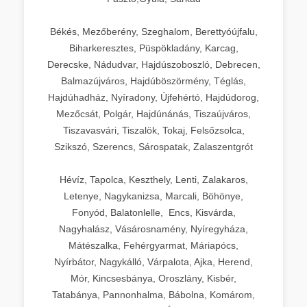
Békés, Mezőberény, Szeghalom, Berettyóújfalu,
Biharkeresztes, Püspökladány, Karcag,
Derecske, Nádudvar, Hajdúszoboszló, Debrecen,
Balmazújváros, Hajdúböszörmény, Téglás,
Hajdúhadház, Nyíradony, Újfehértó, Hajdúdorog,
Mezőcsát, Polgár, Hajdúnánás, Tiszaújváros,
Tiszavasvári, Tiszalök, Tokaj, Felsőzsolca,
Szikszó, Szerencs, Sárospatak, Zalaszentgrót
Hévíz, Tapolca, Keszthely, Lenti, Zalakaros,
Letenye, Nagykanizsa, Marcali, Böhönye,
Fonyód, Balatonlelle, Encs, Kisvárda,
Nagyhalász, Vásárosnamény, Nyíregyháza,
Mátészalka, Fehérgyarmat, Máriapócs,
Nyírbátor, Nagykálló, Várpalota, Ajka, Herend,
Mór, Kincsesbánya, Oroszlány, Kisbér,
Tatabánya, Pannonhalma, Bábolna, Komárom,