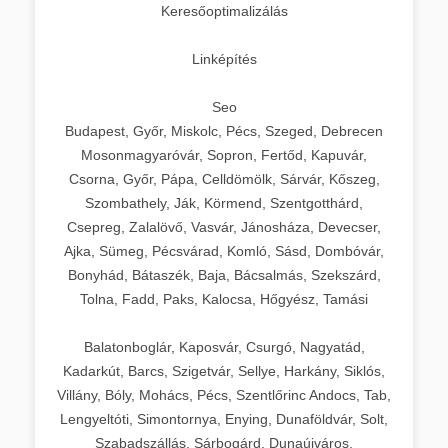
Keresőoptimalizálás
Linképítés
Seo
Budapest, Győr, Miskolc, Pécs, Szeged, Debrecen
Mosonmagyaróvár, Sopron, Fertőd, Kapuvár,
Csorna, Győr, Pápa, Celldömölk, Sárvár, Kőszeg,
Szombathely, Ják, Körmend, Szentgotthárd,
Csepreg, Zalalövő, Vasvár, Jánosháza, Devecser,
Ajka, Sümeg, Pécsvárad, Komló, Sásd, Dombóvár,
Bonyhád, Bátaszék, Baja, Bácsalmás, Szekszárd,
Tolna, Fadd, Paks, Kalocsa, Hőgyész, Tamási
Balatonboglár, Kaposvár, Csurgó, Nagyatád,
Kadarkút, Barcs, Szigetvár, Sellye, Harkány, Siklós,
Villány, Bóly, Mohács, Pécs, Szentlőrinc Andocs, Tab,
Lengyeltóti, Simontornya, Enying, Dunaföldvár, Solt,
Szabadszállás, Sárbogárd, Dunaújváros,