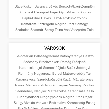
Bács-Kiskun
Baranya
Békés
Borsod-Abaúj-Zemplén
Budapest
Csongrád
Fejér
Győr-Moson-Sopron
Hajdú-Bihar
Heves
Jász-Nagykun-Szolnok
Komárom-Esztergom
Nógrád
Pest
Somogy
Szabolcs-Szatmár-Bereg
Tolna
Vas
Veszprém
Zala
VÁROSOK
Salgótarján
Balassagyarmat
Bátonyterenye
Pásztó
Szécsény
Érsekvadkert
Rétság
Diósjenő
Karancslapujtő
Somoskőújfalu
Buják
Jobbágyi
Romhány
Nagyoroszi
Bercel
Mátraverebély
Tar
Karancskeszi
Szurdokpüspöki
Kazár
Mátraterenye
Rimóc
Mátranovák
Nógrádmegyer
Varsány
Palotás
Szendehely
Nagylóc
Mátraszőlős
Karancsalja
Kálló
Ludányhalászi
Drégelypalánk
Nógrád
Etes
Dejtár
Szügy
Vizslás
Vanyarc
Endrefalva
Karancsság
Ecseg
Szirák
Nőtincs
Magyarnándor
Dorogháza
Cered