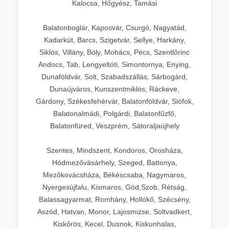
Kalocsa, Hőgyész, Tamási
Balatonboglár, Kaposvár, Csurgó, Nagyatád,
Kadarkút, Barcs, Szigetvár, Sellye, Harkány,
Siklós, Villány, Bóly, Mohács, Pécs, Szentlőrinc
Andocs, Tab, Lengyeltóti, Simontornya, Enying,
Dunaföldvár, Solt, Szabadszállás, Sárbogárd,
Dunaújváros, Kunszentmiklós, Ráckeve,
Gárdony, Székesfehérvár, Balatonföldvár, Siófok,
Balatonalmádi, Polgárdi, Balatonfűzfő,
Balatonfüred, Veszprém, Sátoraljaújhely
Szentes, Mindszent, Kondoros, Orosháza,
Hódmezővásárhely, Szeged, Battonya,
Mezőkovácsháza, Békéscsaba, Nagymaros,
Nyergesújfalu, Kismaros, Göd,Szob, Rétság,
Balassagyarmat, Romhány, Hollókő, Szécsény,
Aszód, Hatvan, Monor, Lajosmizse, Soltvadkert,
Kiskőrös, Kecel, Dusnok, Kiskunhalas,