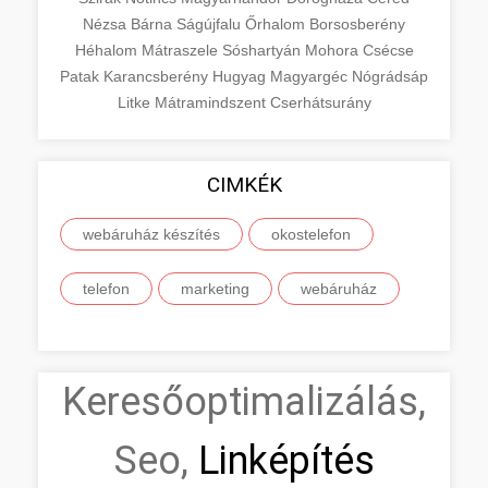
Nézsa
Bárna
Ságújfalu
Őrhalom
Borsosberény
Héhalom
Mátraszele
Sóshartyán
Mohora
Csécse
Patak
Karancsberény
Hugyag
Magyargéc
Nógrádsáp
Litke
Mátramindszent
Cserhátsurány
CIMKÉK
webáruház készítés
okostelefon
telefon
marketing
webáruház
Keresőoptimalizálás,
Seo,
Linképítés