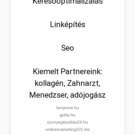
Keresőoptimalizálás
Linképítés
Seo
Kiemelt Partnereink:
kollagén, Zahnarzt,
Menedzser, adójogász
lampone.hu
gutta.hu
szonyegtisztitas24.hu
onlinemarketing101.biz