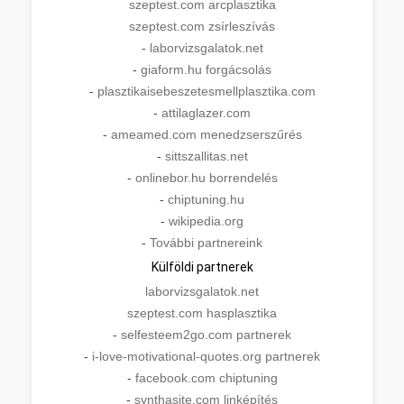
szeptest.com arcplasztika
szeptest.com zsírleszívás
-
laborvizsgalatok.net
-
giaform.hu forgácsolás
-
plasztikaisebeszetesmellplasztika.com
-
attilaglazer.com
-
ameamed.com menedzserszűrés
-
sittszallitas.net
-
onlinebor.hu borrendelés
-
chiptuning.hu
-
wikipedia.org
-
További partnereink
Külföldi partnerek
laborvizsgalatok.net
szeptest.com hasplasztika
-
selfesteem2go.com partnerek
-
i-love-motivational-quotes.org partnerek
-
facebook.com chiptuning
-
synthasite.com linképítés