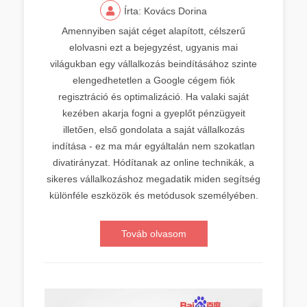
Írta: Kovács Dorina
Amennyiben saját céget alapított, célszerű
elolvasni ezt a bejegyzést, ugyanis mai
világukban egy vállalkozás beindításához szinte
elengedhetetlen a Google cégem fiók
regisztráció és optimalizáció. Ha valaki saját
kezében akarja fogni a gyeplőt pénzügyeit
illetően, első gondolata a saját vállalkozás
indítása - ez ma már egyáltalán nem szokatlan
divatirányzat. Hódítanak az online technikák, a
sikeres vállalkozáshoz megadatik miden segítség
különféle eszközök és metódusok személyében.
Továb olvasom