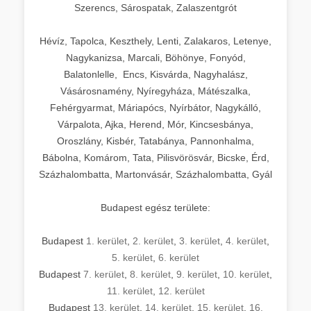
Szerencs, Sárospatak, Zalaszentgrót
Hévíz, Tapolca, Keszthely, Lenti, Zalakaros, Letenye,
Nagykanizsa, Marcali, Böhönye, Fonyód,
Balatonlelle, Encs, Kisvárda, Nagyhalász,
Vásárosnamény, Nyíregyháza, Mátészalka,
Fehérgyarmat, Máriapócs, Nyírbátor, Nagykálló,
Várpalota, Ajka, Herend, Mór, Kincsesbánya,
Oroszlány, Kisbér, Tatabánya, Pannonhalma,
Bábolna, Komárom, Tata, Pilisvörösvár, Bicske, Érd,
Százhalombatta, Martonvásár, Százhalombatta, Gyál
Budapest egész területe:
Budapest
1. kerület
,
2. kerület
,
3. kerület
,
4. kerület
,
5. kerület
,
6. kerület
Budapest
7. kerület
,
8. kerület
,
9. kerület
,
10. kerület
,
11. kerület
,
12. kerület
Budapest
13. kerület
,
14. kerület
,
15. kerület
,
16.