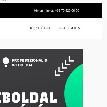
 5-6.
Hívjon minket: +36 70 629 06 90
KEZDŐLAP
KAPCSOLAT