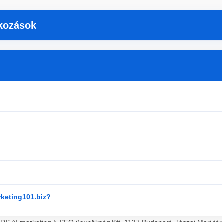
tkozások
rketing101.biz?