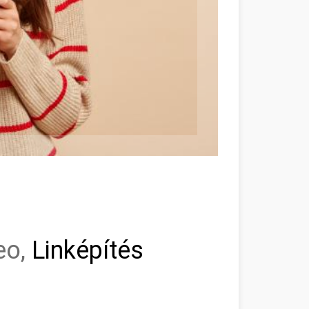
eo,
Linképítés