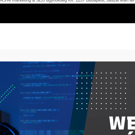
S AI marketing & SEO ügynökség Kft. 1137 Budapest, Jászai Mari tér