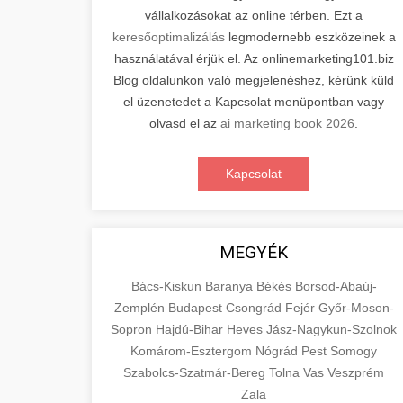
vállalkozásokat az online térben. Ezt a
keresőoptimalizálás
legmodernebb eszközeinek a
használatával érjük el. Az onlinemarketing101.biz
Blog oldalunkon való megjelenéshez, kérünk küld
el üzenetedet a Kapcsolat menüpontban vagy
olvasd el az
ai marketing book 2026
.
Kapcsolat
MEGYÉK
Bács-Kiskun
Baranya
Békés
Borsod-Abaúj-
Zemplén
Budapest
Csongrád
Fejér
Győr-Moson-
Sopron
Hajdú-Bihar
Heves
Jász-Nagykun-Szolnok
Komárom-Esztergom
Nógrád
Pest
Somogy
Szabolcs-Szatmár-Bereg
Tolna
Vas
Veszprém
Zala