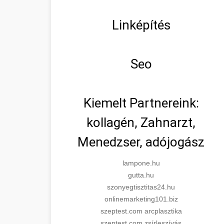
Linképítés
Seo
Kiemelt Partnereink:
kollagén, Zahnarzt,
Menedzser, adójogász
lampone.hu
gutta.hu
szonyegtisztitas24.hu
onlinemarketing101.biz
szeptest.com arcplasztika
szeptest.com zsírleszívás