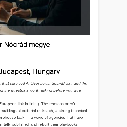
Tar Nógrád megye
n Budapest, Hungary
s that survived AI Overviews, SpamBrain, and the
 and the questions worth asking before you wire
uropean link building. The reasons aren’t
multilingual editorial outreach, a strong technical
rehouse leak — a wave of agencies that have
ntally published and rebuilt their playbooks