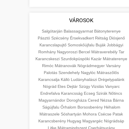
VÁROSOK
Salgótarján
Balassagyarmat
Bátonyterenye
Pásztó
Szécsény
Érsekvadkert
Rétság
Diósjenő
Karancslapujtő
Somoskőújfalu
Buják
Jobbágyi
Romhány
Nagyoroszi
Bercel
Mátraverebély
Tar
Karancskeszi
Szurdokpüspöki
Kazár
Mátraterenye
Rimóc
Mátranovák
Nógrádmegyer
Varsány
Palotás
Szendehely
Nagylóc
Mátraszőlős
Karancsalja
Kálló
Ludányhalászi
Drégelypalánk
Nógrád
Etes
Dejtár
Szügy
Vizslás
Vanyarc
Endrefalva
Karancsság
Ecseg
Szirák
Nőtincs
Magyarnándor
Dorogháza
Cered
Nézsa
Bárna
Ságújfalu
Őrhalom
Borsosberény
Héhalom
Mátraszele
Sóshartyán
Mohora
Csécse
Patak
Karancsberény
Hugyag
Magyargéc
Nógrádsáp
Litke
Mátramindszent
Cserhátsurány