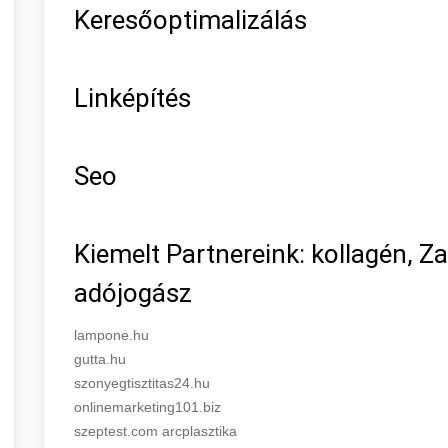
Keresőoptimalizálás
Linképítés
Seo
Kiemelt Partnereink: kollagén, Z
adójogász
lampone.hu
gutta.hu
szonyegtisztitas24.hu
onlinemarketing101.biz
szeptest.com arcplasztika