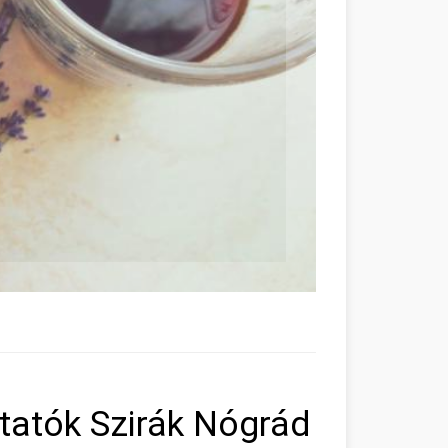
tatók Szirák Nógrád