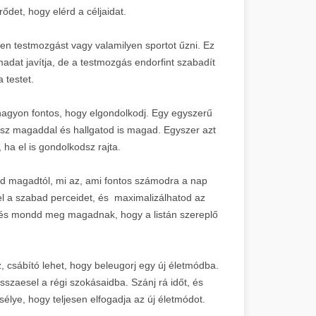
ődet, hogy elérd a céljaidat.
n testmozgást vagy valamilyen sportot űzni. Ez
madat javítja, de a testmozgás endorfint szabadít
 testet.
nagyon fontos, hogy elgondolkodj. Egy egyszerű
sz magaddal és hallgatod is magad. Egyszer azt
ha el is gondolkodsz rajta.
d magadtól, mi az, ami fontos számodra a nap
el a szabad perceidet, és maximalizálhatod az
det, és mondd meg magadnak, hogy a listán szereplő
, csábító lehet, hogy beleugorj egy új életmódba.
sszaesel a régi szokásaidba. Szánj rá időt, és
lye, hogy teljesen elfogadja az új életmódot.