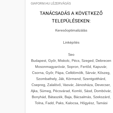
GIAFORM.HU LÉZERVÁGÁS
TANÁCSADÁS A KÖVETKEZŐ
TELEPÜLÉSEKEN:
Keresőoptimalizálás
Linképítés
Seo
Budapest, Győr, Miskolc, Pécs, Szeged, Debrecen
Mosonmagyaróvár, Sopron, Fertőd, Kapuvár,
Csorna, Győr, Pápa, Celldömölk, Sárvár, Kőszeg,
Szombathely, Ják, Körmend, Szentgotthárd,
Csepreg, Zalalövő, Vasvár, Jánosháza, Devecser,
Ajka, Sümeg, Pécsvárad, Komló, Sásd, Dombóvár,
Bonyhád, Bátaszék, Baja, Bácsalmás, Szekszárd,
Tolna, Fadd, Paks, Kalocsa, Hőgyész, Tamási