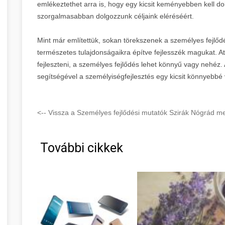
emlékeztethet arra is, hogy egy kicsit keményebben kell d
szorgalmasabban dolgozzunk céljaink eléréséért.
Mint már említettük, sokan törekszenek a személyes fejlőd
természetes tulajdonságaikra építve fejlesszék magukat. A
fejleszteni, a személyes fejlődés lehet könnyű vagy nehéz.
segítségével a személyiségfejlesztés egy kicsit könnyebbé 
<-- Vissza a Személyes fejlődési mutatók Szirák Nógrád me
További cikkek