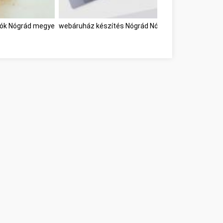
tók Nógrád megye
webáruház készítés Nógrád Nógrád megye
webáru