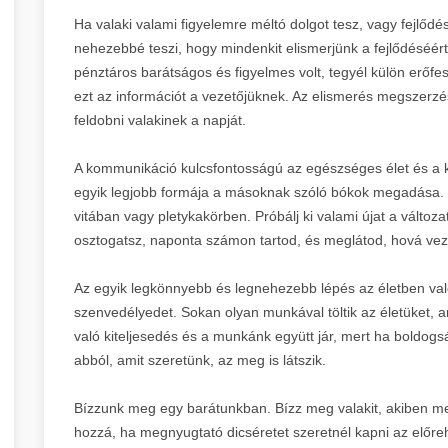
Ha valaki valami figyelemre méltó dolgot tesz, vagy fejlődé
nehezebbé teszi, hogy mindenkit elismerjünk a fejlődéséért
pénztáros barátságos és figyelmes volt, tegyél külön erőfesz
ezt az információt a vezetőjüknek. Az elismerés megszerzé
feldobni valakinek a napját.
A kommunikáció kulcsfontosságú az egészséges élet és a 
egyik legjobb formája a másoknak szóló bókok megadása. 
vitában vagy pletykakörben. Próbálj ki valami újat a válto
osztogatsz, naponta számon tartod, és meglátod, hová vez
Az egyik legkönnyebb és legnehezebb lépés az életben val
szenvedélyedet. Sokan olyan munkával töltik az életüket, 
való kiteljesedés és a munkánk együtt jár, mert ha boldogs
abból, amit szeretünk, az meg is látszik.
Bízzunk meg egy barátunkban. Bízz meg valakit, akiben meg
hozzá, ha megnyugtató dicséretet szeretnél kapni az előre