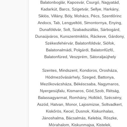
Balatonboglár, Kaposvár, Csurgó, Nagyatád,
Kadarkút, Barcs, Szigetvár, Sellye, Harkány,
Siklós, Villány, Bóly, Mohács, Pécs, Szentlőrinc
Andocs, Tab, Lengyeltóti, Simontornya, Enying,
Dunaföldvár, Solt, Szabadszállás, Sárbogárd,
Dunaújváros, Kunszentmiklós, Ráckeve, Gárdony,
Székesfehérvár, Balatonföldvár, Siófok,
Balatonalmádi, Polgárdi, Balatonfűzfő,
Balatonfüred, Veszprém, Sátoraljaújhely
Szentes, Mindszent, Kondoros, Orosháza,
Hódmezővásárhely, Szeged, Battonya,
Mezőkovácsháza, Békéscsaba, Nagymaros,
Nyergesújfalu, Kismaros, Göd,Szob, Rétság,
Balassagyarmat, Romhány, Hollókő, Szécsény,
Aszód, Hatvan, Monor, Lajosmizse, Soltvadkert,
Kiskőrös, Kecel, Dusnok, Kiskunhalas,
Jánoshalma, Bácsalmás, Kelebia, Röszke,
Mórahalom, Kiskunmajsa, Kistelek,