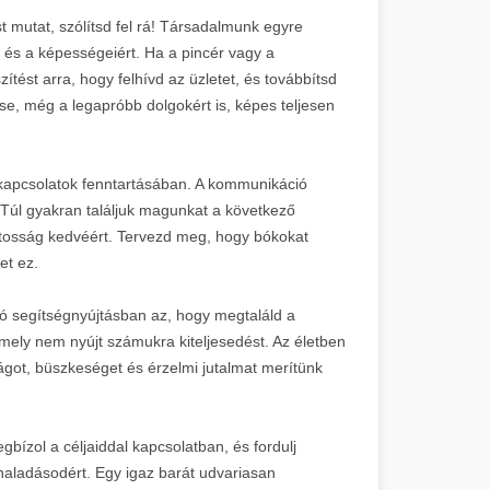
st mutat, szólítsd fel rá! Társadalmunk egyre
 és a képességeiért. Ha a pincér vagy a
ítést arra, hogy felhívd az üzletet, és továbbítsd
se, még a legapróbb dolgokért is, képes teljesen
kapcsolatok fenntartásában. A kommunikáció
Túl gyakran találjuk magunkat a következő
zatosság kedvéért. Tervezd meg, hogy bókokat
et ez.
ó segítségnyújtásban az, hogy megtaláld a
amely nem nyújt számukra kiteljesedést. Az életben
ágot, büszkeséget és érzelmi jutalmat merítünk
bízol a céljaiddal kapcsolatban, és fordulj
haladásodért. Egy igaz barát udvariasan