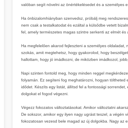
valóban segít növelni az önértékelésedet és a személyes er
Ha önbizalomhiányban szenvedsz, próbálj meg rendszerese
nem csak a testalkatodat és ezáltal a külsődbe vetett bizal
fel, amely természetes magas szintre serkenti az elmét és a
Ha megfelelően akarod fejleszteni a személyes oldaladat, 
szokás, amit megtehetsz, hogy gyakorolod, hogy beszélget
hallottam, hogy jó imádkozni, de miközben imádkozol, jobb, 
Napi szinten fontold meg, hogy minden reggel megkérdeze
folyamán. Ez segíteni fog meghatározni, hogyan töltheted 
idődet. Készíts egy listát, állítsd fel a fontossági sorren
dolgokat el fogod végezni.
Végezz fokozatos változtatásokat. Amikor változtatni akarsz
De sokszor, amikor egy ilyen nagy ugrást teszel, a végén vi
fokozatosan vezesd bele magad az új dolgokba. Nagy az esé