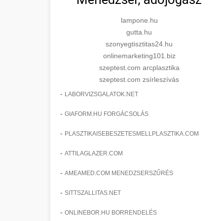
lampone.hu
gutta.hu
szonyegtisztitas24.hu
onlinemarketing101.biz
szeptest.com arcplasztika
szeptest.com zsírleszívás
-
LABORVIZSGALATOK.NET
-
GIAFORM.HU FORGÁCSOLÁS
-
PLASZTIKAISEBESZETESMELLPLASZTIKA.COM
-
ATTILAGLAZER.COM
-
AMEAMED.COM MENEDZSERSZŰRÉS
-
SITTSZALLITAS.NET
-
ONLINEBOR.HU BORRENDELÉS