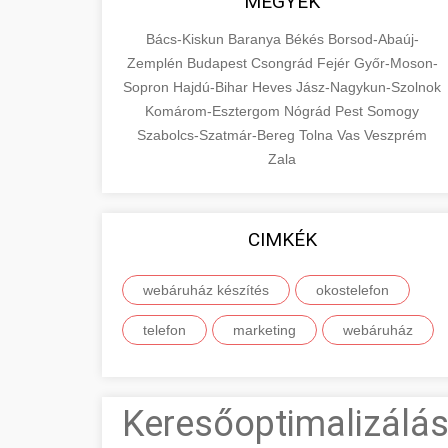
MEGYÉK
Bács-Kiskun
Baranya
Békés
Borsod-Abaúj-
Zemplén
Budapest
Csongrád
Fejér
Győr-Moson-
Sopron
Hajdú-Bihar
Heves
Jász-Nagykun-Szolnok
Komárom-Esztergom
Nógrád
Pest
Somogy
Szabolcs-Szatmár-Bereg
Tolna
Vas
Veszprém
Zala
CIMKÉK
webáruház készítés
okostelefon
telefon
marketing
webáruház
Keresőoptimalizálás