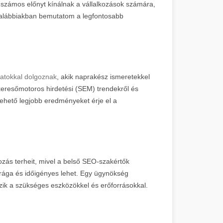
számos előnyt kínálnak a vállalkozások számára,
z alábbiakban bemutatom a legfontosabb
apatokkal dolgoznak
, akik naprakész ismeretekkel
keresőmotoros hirdetési (SEM) trendekről és
a lehető legjobb eredményeket érje el a
ozás terheit, mivel a belső SEO-szakértők
 drága és időigényes lehet. Egy ügynökség
ik a szükséges eszközökkel és erőforrásokkal.