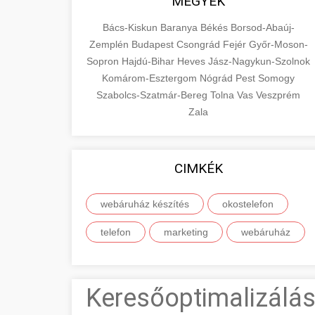
MEGYÉK
Bács-Kiskun
Baranya
Békés
Borsod-Abaúj-
Zemplén
Budapest
Csongrád
Fejér
Győr-Moson-
Sopron
Hajdú-Bihar
Heves
Jász-Nagykun-Szolnok
Komárom-Esztergom
Nógrád
Pest
Somogy
Szabolcs-Szatmár-Bereg
Tolna
Vas
Veszprém
Zala
CIMKÉK
webáruház készítés
okostelefon
telefon
marketing
webáruház
Keresőoptimalizálás