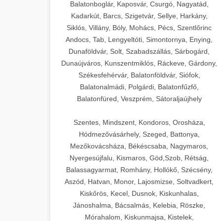
Balatonboglár, Kaposvár, Csurgó, Nagyatád,
Kadarkút, Barcs, Szigetvár, Sellye, Harkány,
Siklós, Villány, Bóly, Mohács, Pécs, Szentlőrinc
Andocs, Tab, Lengyeltóti, Simontornya, Enying,
Dunaföldvár, Solt, Szabadszállás, Sárbogárd,
Dunaújváros, Kunszentmiklós, Ráckeve, Gárdony,
Székesfehérvár, Balatonföldvár, Siófok,
Balatonalmádi, Polgárdi, Balatonfűzfő,
Balatonfüred, Veszprém, Sátoraljaújhely
Szentes, Mindszent, Kondoros, Orosháza,
Hódmezővásárhely, Szeged, Battonya,
Mezőkovácsháza, Békéscsaba, Nagymaros,
Nyergesújfalu, Kismaros, Göd,Szob, Rétság,
Balassagyarmat, Romhány, Hollókő, Szécsény,
Aszód, Hatvan, Monor, Lajosmizse, Soltvadkert,
Kiskőrös, Kecel, Dusnok, Kiskunhalas,
Jánoshalma, Bácsalmás, Kelebia, Röszke,
Mórahalom, Kiskunmajsa, Kistelek,