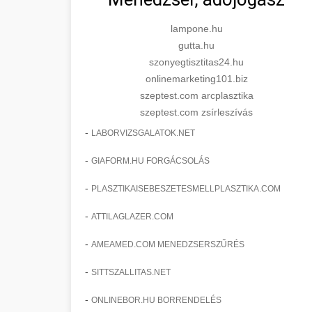
lampone.hu
gutta.hu
szonyegtisztitas24.hu
onlinemarketing101.biz
szeptest.com arcplasztika
szeptest.com zsírleszívás
-
LABORVIZSGALATOK.NET
-
GIAFORM.HU FORGÁCSOLÁS
-
PLASZTIKAISEBESZETESMELLPLASZTIKA.COM
-
ATTILAGLAZER.COM
-
AMEAMED.COM MENEDZSERSZŰRÉS
-
SITTSZALLITAS.NET
-
ONLINEBOR.HU BORRENDELÉS