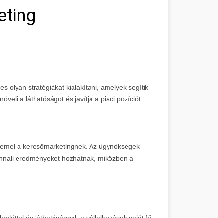
eting
s olyan stratégiákat kialakítani, amelyek segítik
öveli a láthatóságot és javítja a piaci pozíciót.
 elemei a keresőmarketingnek. Az ügynökségek
nnali eredményeket hozhatnak, miközben a
nléttel és láthatósággal, a vállalkozások saját fő