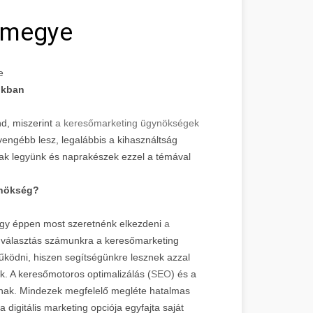
r megye
e
nkban
d, miszerint
a keresőmarketing ügynökségek
gyengébb lesz, legalábbis a kihasználtság
ak legyünk és naprakészek ezzel a témával
ynökség?
gy éppen most szeretnénk elkezdeni
a
 választás számunkra a keresőmarketing
űködni, hiszen segítségünkre lesznek azzal
nk. A keresőmotoros optimalizálás (
SEO
) és a
írnak. Mindezek megfelelő megléte hatalmas
 digitális marketing opciója egyfajta saját