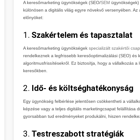
A keresőmarketing ügynökségek (SEO/
SEM
ügynökségek) 
különösen a digitális világ egyre növekvő versenyében. A
előnyöket:
1.
Szakértelem és tapasztalat
A keresőmarketing ügynökségek
specializált szakértői cs
rendelkeznek a legfrissebb keresőoptimalizálási (SEO) és 
algoritmusfrissítésekről. Ez biztosítja, hogy a vállalkozás 
keresőkben.
2.
Idő- és költséghatékonyság
Egy ügynökség felbérlése jelentősen csökkentheti a vállalk
képzése vagy a teljes digitális marketingcsapat felállítása
gyorsabban tud eredményeket produkálni, hiszen rendelkez
3.
Testreszabott stratégiák