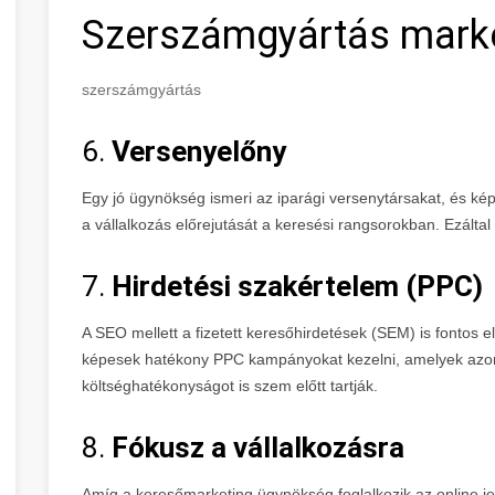
Szerszámgyártás mark
szerszámgyártás
6.
Versenyelőny
Egy jó ügynökség ismeri az iparági versenytársakat, és képe
a vállalkozás előrejutását a keresési rangsorokban. Ezáltal n
7.
Hirdetési szakértelem (PPC)
A SEO mellett a fizetett keresőhirdetések (SEM) is fontos
képesek hatékony PPC kampányokat kezelni, amelyek azo
költséghatékonyságot is szem előtt tartják.
8.
Fókusz a vállalkozásra
Amíg a keresőmarketing ügynökség foglalkozik az online jele