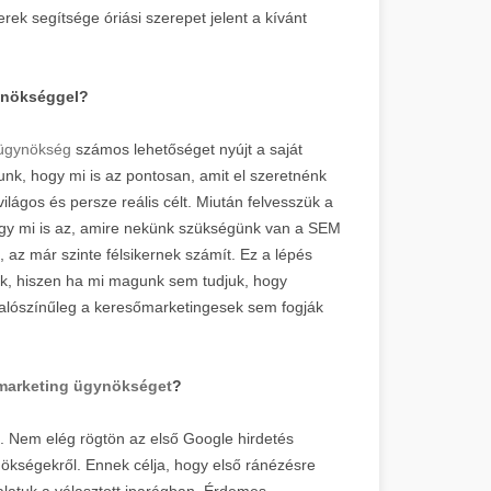
ek segítsége óriási szerepet jelent a kívánt
gynökséggel?
 ügynökség
számos lehetőséget nyújt a saját
unk, hogy mi is az pontosan, amit el szeretnénk
ilágos és persze reális célt. Miután felvesszük a
hogy mi is az, amire nekünk szükségünk van a SEM
 az már szinte félsikernek számít. Ez a lépés
ünk, hiszen ha mi magunk sem tudjuk, hogy
 valószínűleg a keresőmarketingesek sem fogják
marketing ügynökséget
?
. Nem elég rögtön az első Google hirdetés
nökségekről. Ennek célja, hogy első ránézésre
alatuk a választott iparágban. Érdemes