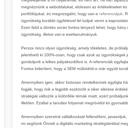
megnéznünk a weboldalukat, elolvasni az értékeléseket és h
portfóliójukat, és megvizsgálni, hogy van-e
referenciájuk.
Re
ügynökség korábbi ügyfeleivel fel tudjuk venni a kapcsolato
Ezen felül a döntés során fontos tényező lehet, hogy hány 
ügynökség, illetve van-e esettanulmányuk.
Persze nincs olyan ügynökség, amely tökéletes, de próbál
jelenthető ki 100%-osan, hogy csak azok az ügynökségek jók
gondoljunk a lelkes pályakezdőkre is. A referenciák egyfajta
Fontos kideríteni, hogy a SEM működött-e már együtt koráb
Amennyiben igen, akkor biztosan rendelkeznek egyfajta hát
fogják, hogy mik a legjobb eszközök a siker elérése érdek
stratégiái változók a különféle témák miatt, ezért próbáljunk
illetően. Ezáltal a tanulási folyamat megrövidül és gyors
Amennyiben szeretné vállalkozását fellendíteni, javasoljuk
mi segítünk Önnek a digitális marketing stratégiáinkkal meg