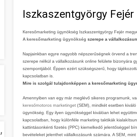
Iszkaszentgyörgy Fejé
Keresőmarketing ügynökség Iszkaszentgyörgy Fejér megy
A keresőmarketing ügynökség
szerepe a vállalkozásu
Napjainkban egyre nagyobb népszerűségnek örvend a tren
szerepe nélkül a vállalkozásunk online felülete bizonyára 
szempontjából. Éppen ezért szükségszerű, hogy tájékozott
kapcsolatban is.
Mire is szolgál tulajdonképpen a keresőmarketing üg
Amennyiben van egy már meglévő sikeres programunk, va
keresőmotoros marketinget
(SEM), mindkét esetben kiváló
ügynökség. Egy ilyen ügynökséggel kiválóan lehet együttm
kapcsolatban, hogy különféle marketing taktikák kialakítsu
,
kattintásonkénti fizetés (PPC) kiemelkedő jelentőséggel b
bevételeket jelenthet vállalkozásunk számára. A SEM, mint a