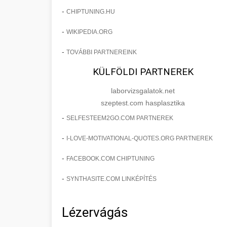
-
CHIPTUNING.HU
-
WIKIPEDIA.ORG
-
TOVÁBBI PARTNEREINK
KÜLFÖLDI PARTNEREK
laborvizsgalatok.net
szeptest.com hasplasztika
-
SELFESTEEM2GO.COM PARTNEREK
-
I-LOVE-MOTIVATIONAL-QUOTES.ORG PARTNEREK
-
FACEBOOK.COM CHIPTUNING
-
SYNTHASITE.COM LINKÉPÍTÉS
Lézervágás