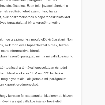
ozzászólásokat. Ezen felül javasolt átnézni a
mek segítség lehet számunkra, ha az
t, akik beszámolhatnak a saját tapasztalataikról.
éves tapasztalattal bír a keresőmarketing
juk meg a számunkra megfelelőt kiválasztani. Nem
, akik több éves tapasztalattal bírnak, hiszen
 extra információval bírnak.
ban hasonló iparággal, mint a mi vállalkozásunk.
tér tudással a témával kapcsolatban és tudni
ében. Mivel a sikeres SEM és PPC hirdetési
 meg olyat találni, aki jártas a mi iparágunkat
abban kapunk eredményeket.
, hogy keresse fel csapatunkat bizalommal, hiszen
növelni a saját vállalkozásának bevételét!