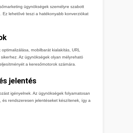
resőmarketing ügynökségek személyre szabott
. Ez lehetővé teszi a hatékonyabb konverziókat
ok
optimalizálása, mobilbarát kialakítás, URL
 sikerhez. Az ügynökségek olyan mélyreható
 teljesítményét a keresőmotorok számára.
s jelentés
zást igényelnek. Az ügynökségek folyamatosan
t, és rendszeresen jelentéseket készítenek, így a