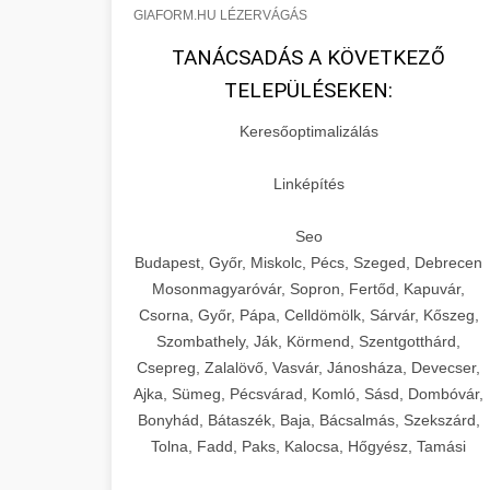
GIAFORM.HU LÉZERVÁGÁS
TANÁCSADÁS A KÖVETKEZŐ
TELEPÜLÉSEKEN:
Keresőoptimalizálás
Linképítés
Seo
Budapest, Győr, Miskolc, Pécs, Szeged, Debrecen
Mosonmagyaróvár, Sopron, Fertőd, Kapuvár,
Csorna, Győr, Pápa, Celldömölk, Sárvár, Kőszeg,
Szombathely, Ják, Körmend, Szentgotthárd,
Csepreg, Zalalövő, Vasvár, Jánosháza, Devecser,
Ajka, Sümeg, Pécsvárad, Komló, Sásd, Dombóvár,
Bonyhád, Bátaszék, Baja, Bácsalmás, Szekszárd,
Tolna, Fadd, Paks, Kalocsa, Hőgyész, Tamási