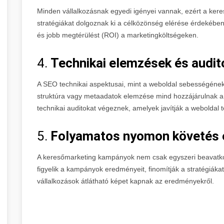
Minden vállalkozásnak egyedi igényei vannak, ezért a ke
stratégiákat dolgoznak ki a célközönség elérése érdekében
és jobb megtérülést (ROI) a marketingköltségeken.
4.
Technikai elemzések és audit
A SEO technikai aspektusai, mint a weboldal sebességének 
struktúra vagy metaadatok elemzése mind hozzájárulnak a
technikai auditokat végeznek, amelyek javítják a weboldal
5.
Folyamatos nyomon követés é
A keresőmarketing kampányok nem csak egyszeri beavatko
figyelik a kampányok eredményeit, finomítják a stratégiáka
vállalkozások átlátható képet kapnak az eredményekről.