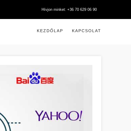
Hívjon minket: +36 70 629 06 90
KEZDŐLAP
KAPCSOLAT