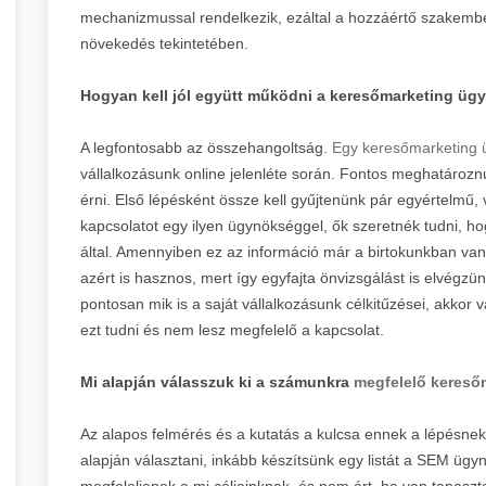
mechanizmussal rendelkezik, ezáltal a hozzáértő szakember
növekedés tekintetében.
Hogyan kell jól együtt működni a keresőmarketing ü
A legfontosabb az összehangoltság.
Egy keresőmarketing
vállalkozásunk online jelenléte során. Fontos meghatározn
érni. Első lépésként össze kell gyűjtenünk pár egyértelmű, v
kapcsolatot egy ilyen ügynökséggel, ők szeretnék tudni, 
által. Amennyiben ez az információ már a birtokunkban van,
azért is hasznos, mert így egyfajta önvizsgálást is elvégz
pontosan mik is a saját vállalkozásunk célkitűzései, akkor
ezt tudni és nem lesz megfelelő a kapcsolat.
Mi alapján válasszuk ki a számunkra
megfelelő kereső
Az alapos felmérés és a kutatás a kulcsa ennek a lépésnek
alapján választani, inkább készítsünk egy listát a SEM ügy
megfeleljenek a mi céljainknak, és nem árt, ha van tapaszt