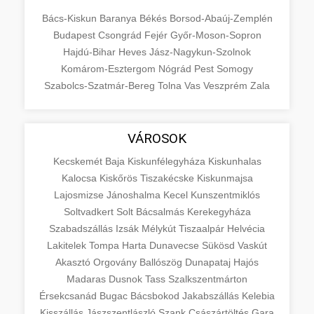
Bács-Kiskun
Baranya
Békés
Borsod-Abaúj-Zemplén
Budapest
Csongrád
Fejér
Győr-Moson-Sopron
Hajdú-Bihar
Heves
Jász-Nagykun-Szolnok
Komárom-Esztergom
Nógrád
Pest
Somogy
Szabolcs-Szatmár-Bereg
Tolna
Vas
Veszprém
Zala
VÁROSOK
Kecskemét
Baja
Kiskunfélegyháza
Kiskunhalas
Kalocsa
Kiskőrös
Tiszakécske
Kiskunmajsa
Lajosmizse
Jánoshalma
Kecel
Kunszentmiklós
Soltvadkert
Solt
Bácsalmás
Kerekegyháza
Szabadszállás
Izsák
Mélykút
Tiszaalpár
Helvécia
Lakitelek
Tompa
Harta
Dunavecse
Sükösd
Vaskút
Akasztó
Orgovány
Ballószög
Dunapataj
Hajós
Madaras
Dusnok
Tass
Szalkszentmárton
Érsekcsanád
Bugac
Bácsbokod
Jakabszállás
Kelebia
Kisszállás
Jászszentlászló
Szank
Császártöltés
Gara