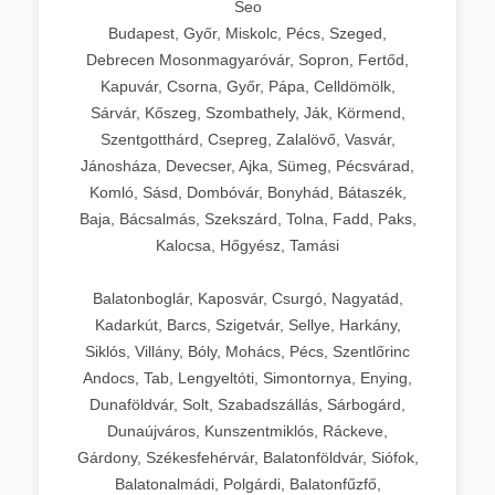
Seo
Budapest, Győr, Miskolc, Pécs, Szeged,
Debrecen Mosonmagyaróvár, Sopron, Fertőd,
Kapuvár, Csorna, Győr, Pápa, Celldömölk,
Sárvár, Kőszeg, Szombathely, Ják, Körmend,
Szentgotthárd, Csepreg, Zalalövő, Vasvár,
Jánosháza, Devecser, Ajka, Sümeg, Pécsvárad,
Komló, Sásd, Dombóvár, Bonyhád, Bátaszék,
Baja, Bácsalmás, Szekszárd, Tolna, Fadd, Paks,
Kalocsa, Hőgyész, Tamási
Balatonboglár, Kaposvár, Csurgó, Nagyatád,
Kadarkút, Barcs, Szigetvár, Sellye, Harkány,
Siklós, Villány, Bóly, Mohács, Pécs, Szentlőrinc
Andocs, Tab, Lengyeltóti, Simontornya, Enying,
Dunaföldvár, Solt, Szabadszállás, Sárbogárd,
Dunaújváros, Kunszentmiklós, Ráckeve,
Gárdony, Székesfehérvár, Balatonföldvár, Siófok,
Balatonalmádi, Polgárdi, Balatonfűzfő,