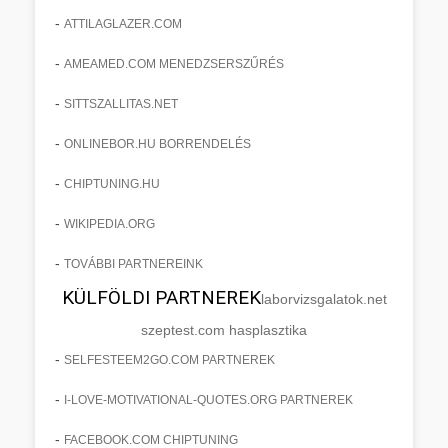
-
ATTILAGLAZER.COM
-
AMEAMED.COM MENEDZSERSZŰRÉS
-
SITTSZALLITAS.NET
-
ONLINEBOR.HU BORRENDELÉS
-
CHIPTUNING.HU
-
WIKIPEDIA.ORG
-
TOVÁBBI PARTNEREINK
KÜLFÖLDI PARTNEREK
laborvizsgalatok.net
szeptest.com hasplasztika
-
SELFESTEEM2GO.COM PARTNEREK
-
I-LOVE-MOTIVATIONAL-QUOTES.ORG PARTNEREK
-
FACEBOOK.COM CHIPTUNING