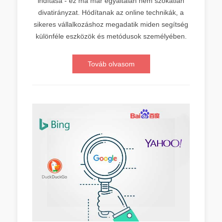
indítása - ez ma már egyáltalán nem szokatlan
divatirányzat. Hódítanak az online technikák, a
sikeres vállalkozáshoz megadatik miden segítség
különféle eszközök és metódusok személyében.
Továb olvasom