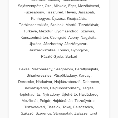
Sajószentpéter, Ózd, Miskolc, Eger, Mezőkövesd,
Füzesabony, Tiszafüred, Heves, Jászapáti,
Kunhegyes, Újszász, Kisújszállás,
Törökszentmiklós, Szolnok, Martfű, Tiszaföldvár,
Túrkeve, Mezőtúr, Gyomaendrőd, Szarvas,
Kunszentmárton, Csongrád, Abony, Nagykáta,
Újszász, Jászberény, Jászfényszaru,
Jászárokszállás, Lőrinci, Gyöngyös,
Pásztó,Gyula, Sarkad
Békés, Mezőberény, Szeghalom, Berettyóújfalu,
Biharkeresztes, Püspökladány, Karcag,
Derecske, Nádudvar, Hajdúszoboszló, Debrecen,
Balmazújváros, Hajdúböszörmény, Téglás,
Hajdúhadház, Nyíradony, Újfehértó, Hajdúdorog,
Mezőcsát, Polgár, Hajdúnánás, Tiszaújváros,
Tiszavasvári, Tiszalök, Tokaj, Felsőzsolca,
Szikszó, Szerencs, Sárospatak, Zalaszentgrót