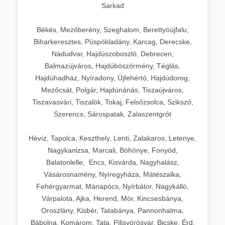
Sarkad
Békés, Mezőberény, Szeghalom, Berettyóújfalu,
Biharkeresztes, Püspökladány, Karcag, Derecske,
Nádudvar, Hajdúszoboszló, Debrecen,
Balmazújváros, Hajdúböszörmény, Téglás,
Hajdúhadház, Nyíradony, Újfehértó, Hajdúdorog,
Mezőcsát, Polgár, Hajdúnánás, Tiszaújváros,
Tiszavasvári, Tiszalök, Tokaj, Felsőzsolca, Szikszó,
Szerencs, Sárospatak, Zalaszentgrót
Hévíz, Tapolca, Keszthely, Lenti, Zalakaros, Letenye,
Nagykanizsa, Marcali, Böhönye, Fonyód,
Balatonlelle, Encs, Kisvárda, Nagyhalász,
Vásárosnamény, Nyíregyháza, Mátészalka,
Fehérgyarmat, Máriapócs, Nyírbátor, Nagykálló,
Várpalota, Ajka, Herend, Mór, Kincsesbánya,
Oroszlány, Kisbér, Tatabánya, Pannonhalma,
Bábolna, Komárom, Tata, Pilisvörösvár, Bicske, Érd,