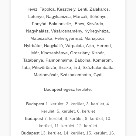
Hévíz, Tapolca, Keszthely, Lenti, Zalakaros,
Letenye, Nagykanizsa, Marcali, Böhönye,
Fonyód, Balatonlelle, Encs, Kisvárda,
Nagyhalász, Vásárosnamény, Nyíregyháza,
Mátészalka, Fehérgyarmat, Máriapócs,
Nyírbátor, Nagykálló, Várpalota, Ajka, Herend,
Mór, Kincsesbánya, Oroszlány, Kisbér,
Tatabánya, Pannonhalma, Bábolna, Komárom,
Tata, Pilisvörösvár, Bicske, Érd, Százhalombatta,
Martonvásár, Százhalombatta, Gyál
Budapest egész területe:
Budapest
1. kerület
,
2. kerület
,
3. kerület
,
4.
kerület
,
5. kerület
,
6. kerület
Budapest
7. kerület
,
8. kerület
,
9. kerület
,
10.
kerület
,
11. kerület
,
12. kerület
Budapest
13. kerület
,
14. kerület
,
15. kerület
,
16.