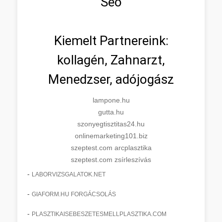
Seo
Kiemelt Partnereink:
kollagén, Zahnarzt,
Menedzser, adójogász
lampone.hu
gutta.hu
szonyegtisztitas24.hu
onlinemarketing101.biz
szeptest.com arcplasztika
szeptest.com zsírleszívás
-
LABORVIZSGALATOK.NET
-
GIAFORM.HU FORGÁCSOLÁS
-
PLASZTIKAISEBESZETESMELLPLASZTIKA.COM