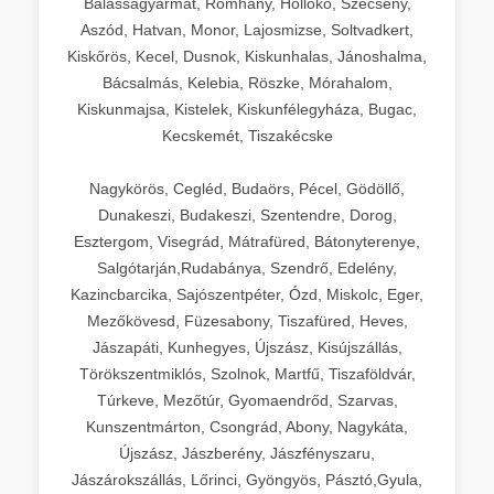
Balassagyarmat, Romhány, Hollókő, Szécsény,
Aszód, Hatvan, Monor, Lajosmizse, Soltvadkert,
Kiskőrös, Kecel, Dusnok, Kiskunhalas, Jánoshalma,
Bácsalmás, Kelebia, Röszke, Mórahalom,
Kiskunmajsa, Kistelek, Kiskunfélegyháza, Bugac,
Kecskemét, Tiszakécske
Nagykörös, Cegléd, Budaörs, Pécel, Gödöllő,
Dunakeszi, Budakeszi, Szentendre, Dorog,
Esztergom, Visegrád, Mátrafüred, Bátonyterenye,
Salgótarján,Rudabánya, Szendrő, Edelény,
Kazincbarcika, Sajószentpéter, Ózd, Miskolc, Eger,
Mezőkövesd, Füzesabony, Tiszafüred, Heves,
Jászapáti, Kunhegyes, Újszász, Kisújszállás,
Törökszentmiklós, Szolnok, Martfű, Tiszaföldvár,
Túrkeve, Mezőtúr, Gyomaendrőd, Szarvas,
Kunszentmárton, Csongrád, Abony, Nagykáta,
Újszász, Jászberény, Jászfényszaru,
Jászárokszállás, Lőrinci, Gyöngyös, Pásztó,Gyula,