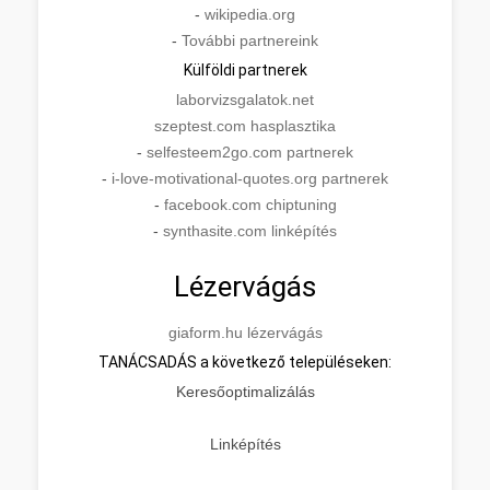
-
wikipedia.org
-
További partnereink
Külföldi partnerek
laborvizsgalatok.net
szeptest.com hasplasztika
-
selfesteem2go.com partnerek
-
i-love-motivational-quotes.org partnerek
-
facebook.com chiptuning
-
synthasite.com linképítés
Lézervágás
giaform.hu lézervágás
TANÁCSADÁS a következő településeken:
Keresőoptimalizálás
Linképítés