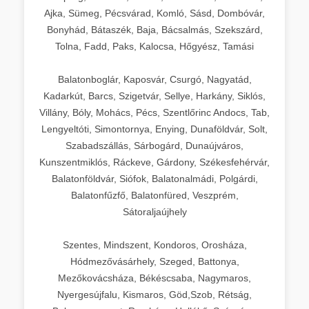
Ajka, Sümeg, Pécsvárad, Komló, Sásd, Dombóvár,
Bonyhád, Bátaszék, Baja, Bácsalmás, Szekszárd,
Tolna, Fadd, Paks, Kalocsa, Hőgyész, Tamási
Balatonboglár, Kaposvár, Csurgó, Nagyatád,
Kadarkút, Barcs, Szigetvár, Sellye, Harkány, Siklós,
Villány, Bóly, Mohács, Pécs, Szentlőrinc Andocs, Tab,
Lengyeltóti, Simontornya, Enying, Dunaföldvár, Solt,
Szabadszállás, Sárbogárd, Dunaújváros,
Kunszentmiklós, Ráckeve, Gárdony, Székesfehérvár,
Balatonföldvár, Siófok, Balatonalmádi, Polgárdi,
Balatonfűzfő, Balatonfüred, Veszprém,
Sátoraljaújhely
Szentes, Mindszent, Kondoros, Orosháza,
Hódmezővásárhely, Szeged, Battonya,
Mezőkovácsháza, Békéscsaba, Nagymaros,
Nyergesújfalu, Kismaros, Göd,Szob, Rétság,