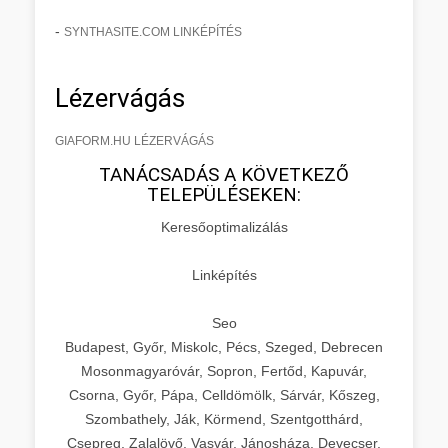
-
SYNTHASITE.COM LINKÉPÍTÉS
Lézervágás
GIAFORM.HU LÉZERVÁGÁS
TANÁCSADÁS A KÖVETKEZŐ
TELEPÜLÉSEKEN:
Keresőoptimalizálás
Linképítés
Seo
Budapest, Győr, Miskolc, Pécs, Szeged, Debrecen
Mosonmagyaróvár, Sopron, Fertőd, Kapuvár,
Csorna, Győr, Pápa, Celldömölk, Sárvár, Kőszeg,
Szombathely, Ják, Körmend, Szentgotthárd,
Csepreg, Zalalövő, Vasvár, Jánosháza, Devecser,