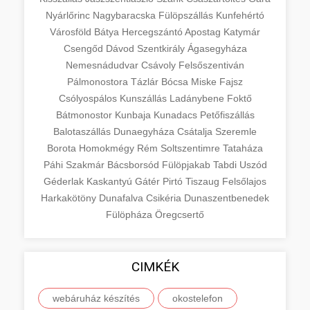
Nyárlőrinc
Nagybaracska
Fülöpszállás
Kunfehértó
Városföld
Bátya
Hercegszántó
Apostag
Katymár
Csengőd
Dávod
Szentkirály
Ágasegyháza
Nemesnádudvar
Csávoly
Felsőszentiván
Pálmonostora
Tázlár
Bócsa
Miske
Fajsz
Csólyospálos
Kunszállás
Ladánybene
Foktő
Bátmonostor
Kunbaja
Kunadacs
Petőfiszállás
Balotaszállás
Dunaegyháza
Csátalja
Szeremle
Borota
Homokmégy
Rém
Soltszentimre
Tataháza
Páhi
Szakmár
Bácsborsód
Fülöpjakab
Tabdi
Uszód
Géderlak
Kaskantyú
Gátér
Pirtó
Tiszaug
Felsőlajos
Harkakötöny
Dunafalva
Csikéria
Dunaszentbenedek
Fülöpháza
Öregcsertő
CIMKÉK
webáruház készítés
okostelefon