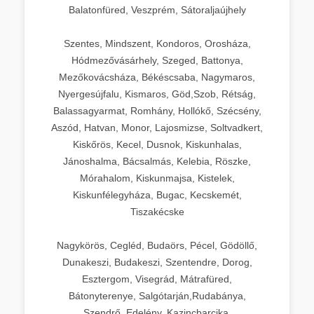
Balatonfüred, Veszprém, Sátoraljaújhely
Szentes, Mindszent, Kondoros, Orosháza,
Hódmezővásárhely, Szeged, Battonya,
Mezőkovácsháza, Békéscsaba, Nagymaros,
Nyergesújfalu, Kismaros, Göd,Szob, Rétság,
Balassagyarmat, Romhány, Hollókő, Szécsény,
Aszód, Hatvan, Monor, Lajosmizse, Soltvadkert,
Kiskőrös, Kecel, Dusnok, Kiskunhalas,
Jánoshalma, Bácsalmás, Kelebia, Röszke,
Mórahalom, Kiskunmajsa, Kistelek,
Kiskunfélegyháza, Bugac, Kecskemét,
Tiszakécske
Nagykörös, Cegléd, Budaörs, Pécel, Gödöllő,
Dunakeszi, Budakeszi, Szentendre, Dorog,
Esztergom, Visegrád, Mátrafüred,
Bátonyterenye, Salgótarján,Rudabánya,
Szendrő, Edelény, Kazincbarcika,