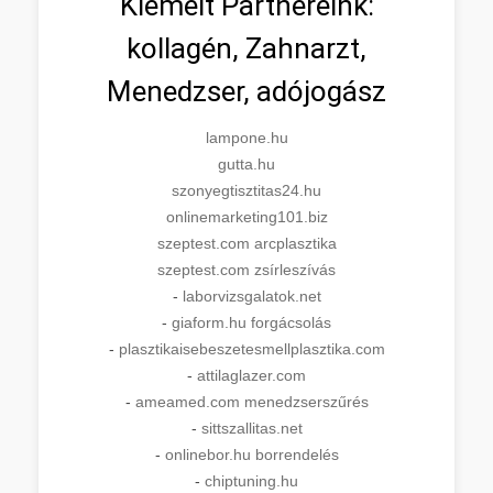
Kiemelt Partnereink:
kollagén, Zahnarzt,
Menedzser, adójogász
lampone.hu
gutta.hu
szonyegtisztitas24.hu
onlinemarketing101.biz
szeptest.com arcplasztika
szeptest.com zsírleszívás
-
laborvizsgalatok.net
-
giaform.hu forgácsolás
-
plasztikaisebeszetesmellplasztika.com
-
attilaglazer.com
-
ameamed.com menedzserszűrés
-
sittszallitas.net
-
onlinebor.hu borrendelés
-
chiptuning.hu