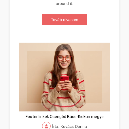
around it.
Továb olvasom
Footer linkek Csengőd Bács-Kiskun megye
Írta: Kovács Dorina