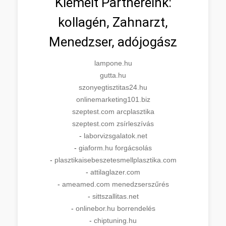
Kiemelt Partnereink:
kollagén, Zahnarzt,
Menedzser, adójogász
lampone.hu
gutta.hu
szonyegtisztitas24.hu
onlinemarketing101.biz
szeptest.com arcplasztika
szeptest.com zsírleszívás
-
laborvizsgalatok.net
-
giaform.hu forgácsolás
-
plasztikaisebeszetesmellplasztika.com
-
attilaglazer.com
-
ameamed.com menedzserszűrés
-
sittszallitas.net
-
onlinebor.hu borrendelés
-
chiptuning.hu