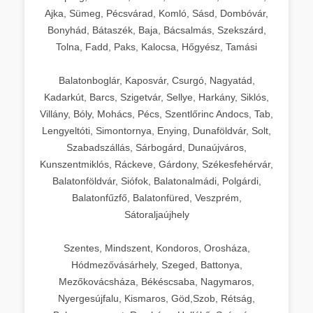
Ajka, Sümeg, Pécsvárad, Komló, Sásd, Dombóvár,
Bonyhád, Bátaszék, Baja, Bácsalmás, Szekszárd,
Tolna, Fadd, Paks, Kalocsa, Hőgyész, Tamási
Balatonboglár, Kaposvár, Csurgó, Nagyatád,
Kadarkút, Barcs, Szigetvár, Sellye, Harkány, Siklós,
Villány, Bóly, Mohács, Pécs, Szentlőrinc Andocs, Tab,
Lengyeltóti, Simontornya, Enying, Dunaföldvár, Solt,
Szabadszállás, Sárbogárd, Dunaújváros,
Kunszentmiklós, Ráckeve, Gárdony, Székesfehérvár,
Balatonföldvár, Siófok, Balatonalmádi, Polgárdi,
Balatonfűzfő, Balatonfüred, Veszprém,
Sátoraljaújhely
Szentes, Mindszent, Kondoros, Orosháza,
Hódmezővásárhely, Szeged, Battonya,
Mezőkovácsháza, Békéscsaba, Nagymaros,
Nyergesújfalu, Kismaros, Göd,Szob, Rétság,