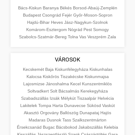
Bács-Kiskun
Baranya
Békés
Borsod-Abaúj-Zemplén
Budapest
Csongrád
Fejér
Győr-Moson-Sopron
Hajdú-Bihar
Heves
Jász-Nagykun-Szolnok
Komárom-Esztergom
Nógrád
Pest
Somogy
Szabolcs-Szatmár-Bereg
Tolna
Vas
Veszprém
Zala
VÁROSOK
Kecskemét
Baja
Kiskunfélegyháza
Kiskunhalas
Kalocsa
Kiskőrös
Tiszakécske
Kiskunmajsa
Lajosmizse
Jánoshalma
Kecel
Kunszentmiklós
Soltvadkert
Solt
Bácsalmás
Kerekegyháza
Szabadszállás
Izsák
Mélykút
Tiszaalpár
Helvécia
Lakitelek
Tompa
Harta
Dunavecse
Sükösd
Vaskút
Akasztó
Orgovány
Ballószög
Dunapataj
Hajós
Madaras
Dusnok
Tass
Szalkszentmárton
Érsekcsanád
Bugac
Bácsbokod
Jakabszállás
Kelebia
Kisszállás
Jászszentlászló
Szank
Császártöltés
Gara