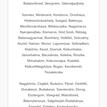
Balatonfüred, Veszprém, Sátoraljaújhely
Szentes, Mindszent, Kondoros, Orosháza,
Hódmezővásárhely, Szeged, Battonya,
Mezőkovácsháza, Békéscsaba, Nagymaros,
Nyergesújfalu, Kismaros, Göd,Szob, Rétság,
Balassagyarmat, Romhány, Hollókő, Szécsény,
Aszód, Hatvan, Monor, Lajosmizse, Soltvadkert,
Kiskőrös, Kecel, Dusnok, Kiskunhalas,
Jánoshalma, Bácsalmás, Kelebia, Röszke,
Mórahalom, Kiskunmajsa, Kistelek,
Kiskunfélegyháza, Bugac, Kecskemét,
Tiszakécske
Nagykörös, Cegléd, Budaörs, Pécel, Gödöllő,
Dunakeszi, Budakeszi, Szentendre, Dorog,
Esztergom, Visegrád, Mátrafüred,
Bátonyterenye, Salgótarján,Rudabánya,
Szendrő, Edelény, Kazincbarcika,