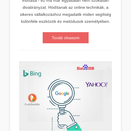
indítása - ez ma már egyáltalán nem szokatlan
divatirányzat. Hódítanak az online technikák, a
sikeres vállalkozáshoz megadatik miden segítség
különféle eszközök és metódusok személyében.
Továb olvasom