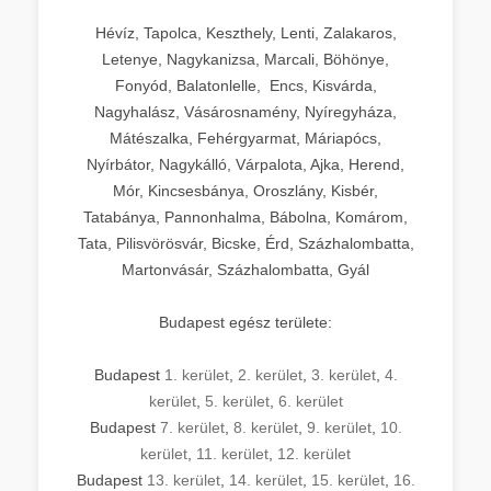
Hévíz, Tapolca, Keszthely, Lenti, Zalakaros,
Letenye, Nagykanizsa, Marcali, Böhönye,
Fonyód, Balatonlelle, Encs, Kisvárda,
Nagyhalász, Vásárosnamény, Nyíregyháza,
Mátészalka, Fehérgyarmat, Máriapócs,
Nyírbátor, Nagykálló, Várpalota, Ajka, Herend,
Mór, Kincsesbánya, Oroszlány, Kisbér,
Tatabánya, Pannonhalma, Bábolna, Komárom,
Tata, Pilisvörösvár, Bicske, Érd, Százhalombatta,
Martonvásár, Százhalombatta, Gyál
Budapest egész területe:
Budapest
1. kerület
,
2. kerület
,
3. kerület
,
4.
kerület
,
5. kerület
,
6. kerület
Budapest
7. kerület
,
8. kerület
,
9. kerület
,
10.
kerület
,
11. kerület
,
12. kerület
Budapest
13. kerület
,
14. kerület
,
15. kerület
,
16.