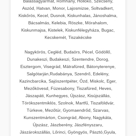
Balassagyarmat, Romhány, Hollókő, Szécsény,
Aszód, Hatvan, Monor, Lajosmizse, Soltvadkert,
Kiskőrös, Kecel, Dusnok, Kiskunhalas, Jánoshalma,
Bácsalmás, Kelebia, Röszke, Mórahalom,
Kiskunmajsa, Kistelek, Kiskunfélegyháza, Bugac,
Kecskemét, Tiszakécske
Nagykörös, Cegléd, Budaörs, Pécel, Gödöllő,
Dunakeszi, Budakeszi, Szentendre, Dorog,
Esztergom, Visegrád, Mátrafüred, Bátonyterenye,
Salgótarján,Rudabánya, Szendrő, Edelény,
Kazincbarcika, Sajószentpéter, Ózd, Miskolc, Eger,
Mezőkövesd, Füzesabony, Tiszafüred, Heves,
Jászapáti, Kunhegyes, Újszász, Kisújszállás,
Törökszentmiklós, Szolnok, Martfű, Tiszaföldvár,
Túrkeve, Mezőtúr, Gyomaendrőd, Szarvas,
Kunszentmárton, Csongrád, Abony, Nagykáta,
Újszász, Jászberény, Jászfényszaru,
Jászárokszállás, Lőrinci, Gyöngyös, Pásztó,Gyula,