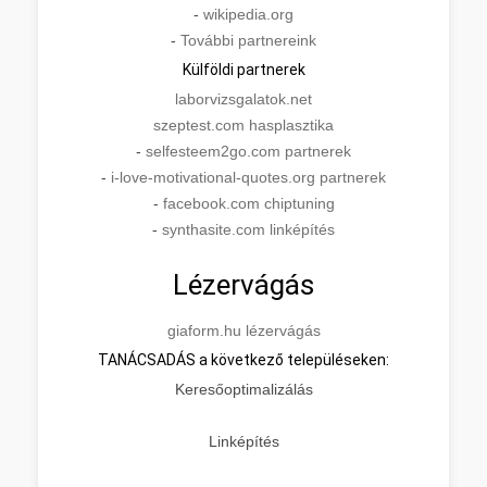
-
wikipedia.org
-
További partnereink
Külföldi partnerek
laborvizsgalatok.net
szeptest.com hasplasztika
-
selfesteem2go.com partnerek
-
i-love-motivational-quotes.org partnerek
-
facebook.com chiptuning
-
synthasite.com linképítés
Lézervágás
giaform.hu lézervágás
TANÁCSADÁS a következő településeken:
Keresőoptimalizálás
Linképítés