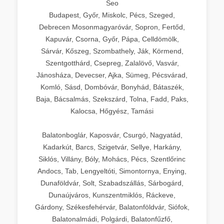
Seo
Budapest, Győr, Miskolc, Pécs, Szeged,
Debrecen Mosonmagyaróvár, Sopron, Fertőd,
Kapuvár, Csorna, Győr, Pápa, Celldömölk,
Sárvár, Kőszeg, Szombathely, Ják, Körmend,
Szentgotthárd, Csepreg, Zalalövő, Vasvár,
Jánosháza, Devecser, Ajka, Sümeg, Pécsvárad,
Komló, Sásd, Dombóvár, Bonyhád, Bátaszék,
Baja, Bácsalmás, Szekszárd, Tolna, Fadd, Paks,
Kalocsa, Hőgyész, Tamási
Balatonboglár, Kaposvár, Csurgó, Nagyatád,
Kadarkút, Barcs, Szigetvár, Sellye, Harkány,
Siklós, Villány, Bóly, Mohács, Pécs, Szentlőrinc
Andocs, Tab, Lengyeltóti, Simontornya, Enying,
Dunaföldvár, Solt, Szabadszállás, Sárbogárd,
Dunaújváros, Kunszentmiklós, Ráckeve,
Gárdony, Székesfehérvár, Balatonföldvár, Siófok,
Balatonalmádi, Polgárdi, Balatonfűzfő,