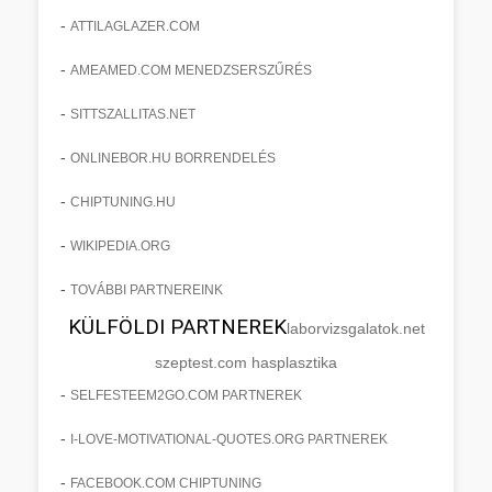
-
ATTILAGLAZER.COM
-
AMEAMED.COM MENEDZSERSZŰRÉS
-
SITTSZALLITAS.NET
-
ONLINEBOR.HU BORRENDELÉS
-
CHIPTUNING.HU
-
WIKIPEDIA.ORG
-
TOVÁBBI PARTNEREINK
KÜLFÖLDI PARTNEREK
laborvizsgalatok.net
szeptest.com hasplasztika
-
SELFESTEEM2GO.COM PARTNEREK
-
I-LOVE-MOTIVATIONAL-QUOTES.ORG PARTNEREK
-
FACEBOOK.COM CHIPTUNING