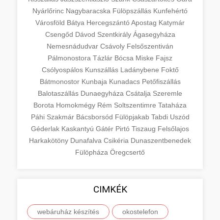
Nyárlőrinc
Nagybaracska
Fülöpszállás
Kunfehértó
Városföld
Bátya
Hercegszántó
Apostag
Katymár
Csengőd
Dávod
Szentkirály
Ágasegyháza
Nemesnádudvar
Csávoly
Felsőszentiván
Pálmonostora
Tázlár
Bócsa
Miske
Fajsz
Csólyospálos
Kunszállás
Ladánybene
Foktő
Bátmonostor
Kunbaja
Kunadacs
Petőfiszállás
Balotaszállás
Dunaegyháza
Csátalja
Szeremle
Borota
Homokmégy
Rém
Soltszentimre
Tataháza
Páhi
Szakmár
Bácsborsód
Fülöpjakab
Tabdi
Uszód
Géderlak
Kaskantyú
Gátér
Pirtó
Tiszaug
Felsőlajos
Harkakötöny
Dunafalva
Csikéria
Dunaszentbenedek
Fülöpháza
Öregcsertő
CIMKÉK
webáruház készítés
okostelefon