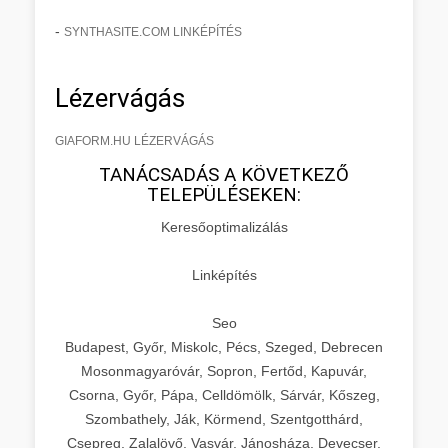
-
SYNTHASITE.COM LINKÉPÍTÉS
Lézervágás
GIAFORM.HU LÉZERVÁGÁS
TANÁCSADÁS A KÖVETKEZŐ
TELEPÜLÉSEKEN:
Keresőoptimalizálás
Linképítés
Seo
Budapest, Győr, Miskolc, Pécs, Szeged, Debrecen
Mosonmagyaróvár, Sopron, Fertőd, Kapuvár,
Csorna, Győr, Pápa, Celldömölk, Sárvár, Kőszeg,
Szombathely, Ják, Körmend, Szentgotthárd,
Csepreg, Zalalövő, Vasvár, Jánosháza, Devecser,