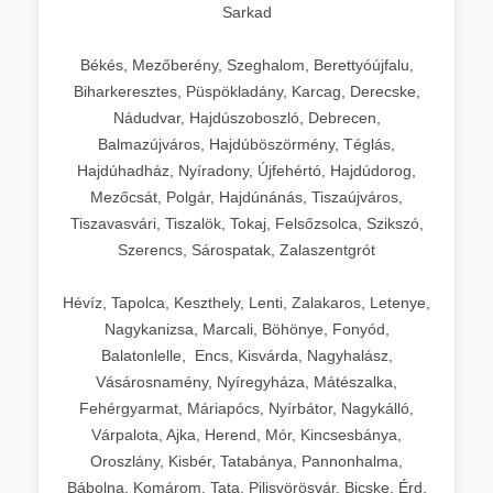
Sarkad
Békés, Mezőberény, Szeghalom, Berettyóújfalu,
Biharkeresztes, Püspökladány, Karcag, Derecske,
Nádudvar, Hajdúszoboszló, Debrecen,
Balmazújváros, Hajdúböszörmény, Téglás,
Hajdúhadház, Nyíradony, Újfehértó, Hajdúdorog,
Mezőcsát, Polgár, Hajdúnánás, Tiszaújváros,
Tiszavasvári, Tiszalök, Tokaj, Felsőzsolca, Szikszó,
Szerencs, Sárospatak, Zalaszentgrót
Hévíz, Tapolca, Keszthely, Lenti, Zalakaros, Letenye,
Nagykanizsa, Marcali, Böhönye, Fonyód,
Balatonlelle, Encs, Kisvárda, Nagyhalász,
Vásárosnamény, Nyíregyháza, Mátészalka,
Fehérgyarmat, Máriapócs, Nyírbátor, Nagykálló,
Várpalota, Ajka, Herend, Mór, Kincsesbánya,
Oroszlány, Kisbér, Tatabánya, Pannonhalma,
Bábolna, Komárom, Tata, Pilisvörösvár, Bicske, Érd,