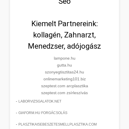
Seo
Kiemelt Partnereink:
kollagén, Zahnarzt,
Menedzser, adójogász
lampone.hu
gutta.hu
szonyegtisztitas24.hu
onlinemarketing101.biz
szeptest.com arcplasztika
szeptest.com zsírleszívás
-
LABORVIZSGALATOK.NET
-
GIAFORM.HU FORGÁCSOLÁS
-
PLASZTIKAISEBESZETESMELLPLASZTIKA.COM