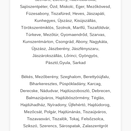
Sajószentpéter, Ózd, Miskolc, Eger, Mezőkövesd,
Füzesabony, Tiszafüred, Heves, Jászapáti,
Kunhegyes, Újszász, Kisújszállás,
Törökszentmiklós, Szolnok, Martfű, Tiszaföldvár,
Túrkeve, Mezőtúr, Gyomaendrőd, Szarvas,
Kunszentmárton, Csongrád, Abony, Nagykáta,
Újszász, Jászberény, Jászfényszaru,
Jászárokszállás, Lőrinci, Gyöngyös,
Pásztó,Gyula, Sarkad
Békés, Mezőberény, Szeghalom, Berettyóújfalu,
Biharkeresztes, Püspökladány, Karcag,
Derecske, Nádudvar, Hajdúszoboszló, Debrecen,
Balmazújváros, Hajdúböszörmény, Téglás,
Hajdúhadház, Nyíradony, Újfehértó, Hajdúdorog,
Mezőcsát, Polgár, Hajdúnánás, Tiszaújváros,
Tiszavasvári, Tiszalök, Tokaj, Felsőzsolca,
Szikszó, Szerencs, Sárospatak, Zalaszentgrót