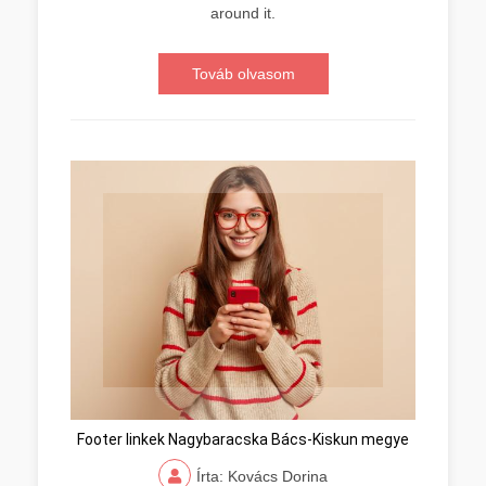
around it.
Továb olvasom
Footer linkek Nagybaracska Bács-Kiskun megye
Írta: Kovács Dorina