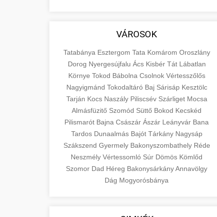
VÁROSOK
Tatabánya
Esztergom
Tata
Komárom
Oroszlány
Dorog
Nyergesújfalu
Ács
Kisbér
Tát
Lábatlan
Környe
Tokod
Bábolna
Csolnok
Vértesszőlős
Nagyigmánd
Tokodaltáró
Baj
Sárisáp
Kesztölc
Tarján
Kocs
Naszály
Piliscsév
Szárliget
Mocsa
Almásfüzitő
Szomód
Süttő
Bokod
Kecskéd
Pilismarót
Bajna
Császár
Ászár
Leányvár
Bana
Tardos
Dunaalmás
Bajót
Tárkány
Nagysáp
Szákszend
Gyermely
Bakonyszombathely
Réde
Neszmély
Vértessomló
Súr
Dömös
Kömlőd
Szomor
Dad
Héreg
Bakonysárkány
Annavölgy
Dág
Mogyorósbánya