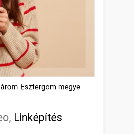
omárom-Esztergom megye
eo,
Linképítés