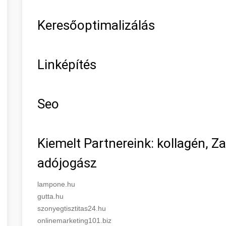
Keresőoptimalizálás
Linképítés
Seo
Kiemelt Partnereink: kollagén, Z
adójogász
lampone.hu
gutta.hu
szonyegtisztitas24.hu
onlinemarketing101.biz