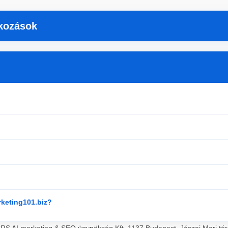
tkozások
rketing101.biz?