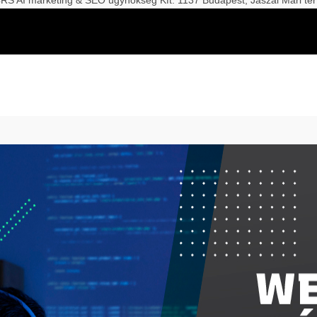
S AI marketing & SEO ügynökség Kft. 1137 Budapest, Jászai Mari tér