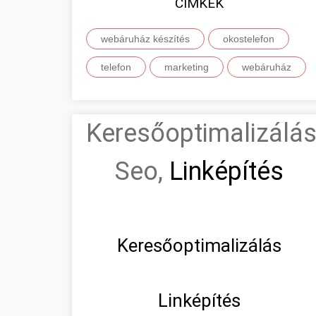
CIMKÉK
webáruház készítés
okostelefon
telefon
marketing
webáruház
Keresőoptimalizálás
Seo,
Linképítés
Keresőoptimalizálás
Linképítés