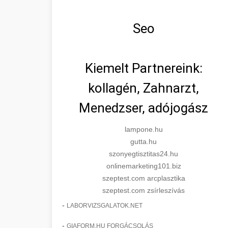
Seo
Kiemelt Partnereink:
kollagén, Zahnarzt,
Menedzser, adójogász
lampone.hu
gutta.hu
szonyegtisztitas24.hu
onlinemarketing101.biz
szeptest.com arcplasztika
szeptest.com zsírleszívás
-
LABORVIZSGALATOK.NET
-
GIAFORM.HU FORGÁCSOLÁS