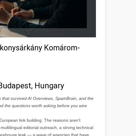
Bakonysárkány Komárom-
n Budapest, Hungary
s that survived AI Overviews, SpamBrain, and the
 and the questions worth asking before you wire
uropean link building. The reasons aren’t
multilingual editorial outreach, a strong technical
rehouse leak — a wave of agencies that have