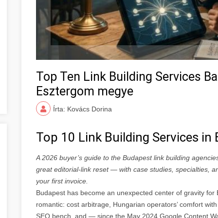
Top Ten Link Building Services 
Esztergom megye
Írta: Kovács Dorina
Top 10 Link Building Services i
A 2026 buyer’s guide to the Budapest link building agencie
great editorial-link reset — with case studies, specialties,
your first invoice.
Budapest has become an unexpected center of gravity for E
romantic: cost arbitrage, Hungarian operators’ comfort with 
SEO bench, and — since the May 2024 Google Content Wa