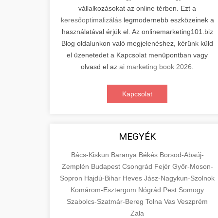
vállalkozásokat az online térben. Ezt a
keresőoptimalizálás
legmodernebb eszközeinek a
használatával érjük el. Az onlinemarketing101.biz
Blog oldalunkon való megjelenéshez, kérünk küld
el üzenetedet a Kapcsolat menüpontban vagy
olvasd el az
ai marketing book 2026
.
Kapcsolat
MEGYÉK
Bács-Kiskun
Baranya
Békés
Borsod-Abaúj-
Zemplén
Budapest
Csongrád
Fejér
Győr-Moson-
Sopron
Hajdú-Bihar
Heves
Jász-Nagykun-Szolnok
Komárom-Esztergom
Nógrád
Pest
Somogy
Szabolcs-Szatmár-Bereg
Tolna
Vas
Veszprém
Zala