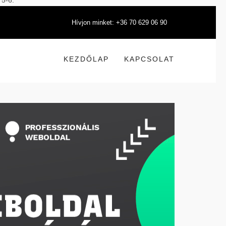
 5-6.
Hívjon minket: +36 70 629 06 90
KEZDŐLAP
KAPCSOLAT