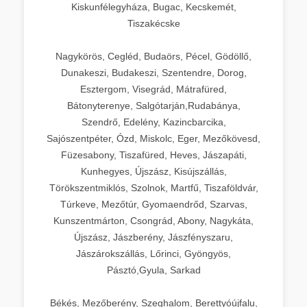
Kiskunfélegyháza, Bugac, Kecskemét,
Tiszakécske
Nagykörös, Cegléd, Budaörs, Pécel, Gödöllő,
Dunakeszi, Budakeszi, Szentendre, Dorog,
Esztergom, Visegrád, Mátrafüred,
Bátonyterenye, Salgótarján,Rudabánya,
Szendrő, Edelény, Kazincbarcika,
Sajószentpéter, Ózd, Miskolc, Eger, Mezőkövesd,
Füzesabony, Tiszafüred, Heves, Jászapáti,
Kunhegyes, Újszász, Kisújszállás,
Törökszentmiklós, Szolnok, Martfű, Tiszaföldvár,
Túrkeve, Mezőtúr, Gyomaendrőd, Szarvas,
Kunszentmárton, Csongrád, Abony, Nagykáta,
Újszász, Jászberény, Jászfényszaru,
Jászárokszállás, Lőrinci, Gyöngyös,
Pásztó,Gyula, Sarkad
Békés, Mezőberény, Szeghalom, Berettyóújfalu,