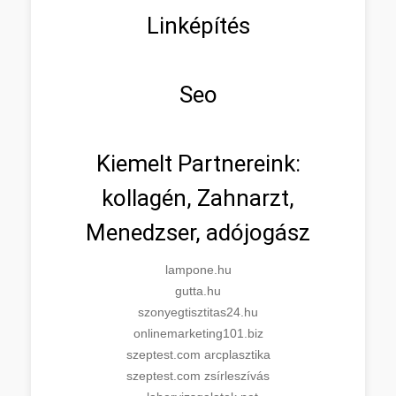
Linképítés
Seo
Kiemelt Partnereink:
kollagén, Zahnarzt,
Menedzser, adójogász
lampone.hu
gutta.hu
szonyegtisztitas24.hu
onlinemarketing101.biz
szeptest.com arcplasztika
szeptest.com zsírleszívás