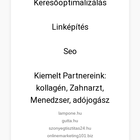
Keresőoptimalizálás
Linképítés
Seo
Kiemelt Partnereink:
kollagén, Zahnarzt,
Menedzser, adójogász
lampone.hu
gutta.hu
szonyegtisztitas24.hu
onlinemarketing101.biz