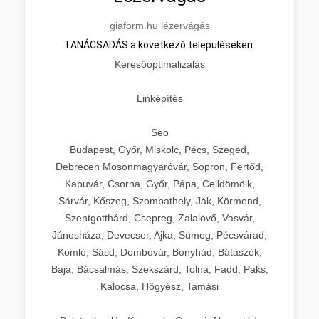
giaform.hu lézervágás
TANÁCSADÁS a következő településeken:
Keresőoptimalizálás
Linképítés
Seo
Budapest, Győr, Miskolc, Pécs, Szeged,
Debrecen Mosonmagyaróvár, Sopron, Fertőd,
Kapuvár, Csorna, Győr, Pápa, Celldömölk,
Sárvár, Kőszeg, Szombathely, Ják, Körmend,
Szentgotthárd, Csepreg, Zalalövő, Vasvár,
Jánosháza, Devecser, Ajka, Sümeg, Pécsvárad,
Komló, Sásd, Dombóvár, Bonyhád, Bátaszék,
Baja, Bácsalmás, Szekszárd, Tolna, Fadd, Paks,
Kalocsa, Hőgyész, Tamási