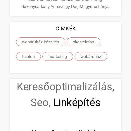
Bakonysárkány
Annavölgy
Dág
Mogyorósbánya
CIMKÉK
webáruház készítés
okostelefon
telefon
marketing
webáruház
Keresőoptimalizálás,
Seo,
Linképítés