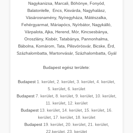
Nagykanizsa, Marcali, Böhönye, Fonyód,
Balatonlelle, Encs, Kisvárda, Nagyhalász,
Vásárosnamény, Nyíregyháza, Mátészalka,
Fehérgyarmat, Máriapócs, Nyírbátor, Nagykálló,
Várpalota, Ajka, Herend, Mór, Kincsesbánya,
Oroszlány, Kisbér, Tatabánya, Pannonhalma,
Bábolna, Komárom, Tata, Pilisvörösvár, Bicske, Érd,
Százhalombatta, Martonvásár, Százhalombatta, Gyál
Budapest egész területe:
Budapest
1. kerület
,
2. kerület
,
3. kerület
,
4. kerület
,
5. kerület
,
6. kerület
Budapest
7. kerület
,
8. kerület
,
9. kerület
,
10. kerület
,
11. kerület
,
12. kerület
Budapest
13. kerület
,
14. kerület
,
15. kerület
,
16.
kerület
,
17. kerület
,
18. kerület
Budapest
19. kerület
,
20. kerület
,
21. kerület
,
22.kerület
,
23. kerület