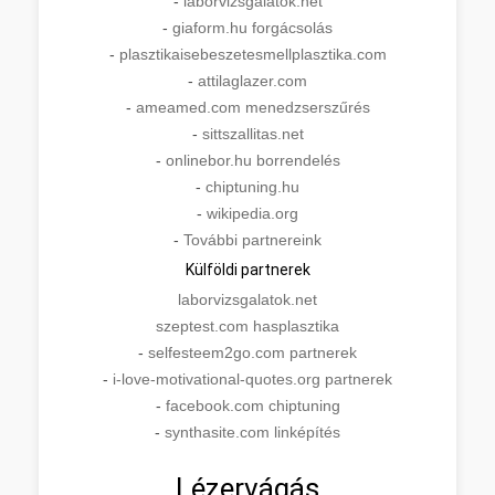
-
laborvizsgalatok.net
-
giaform.hu forgácsolás
-
plasztikaisebeszetesmellplasztika.com
-
attilaglazer.com
-
ameamed.com menedzserszűrés
-
sittszallitas.net
-
onlinebor.hu borrendelés
-
chiptuning.hu
-
wikipedia.org
-
További partnereink
Külföldi partnerek
laborvizsgalatok.net
szeptest.com hasplasztika
-
selfesteem2go.com partnerek
-
i-love-motivational-quotes.org partnerek
-
facebook.com chiptuning
-
synthasite.com linképítés
Lézervágás