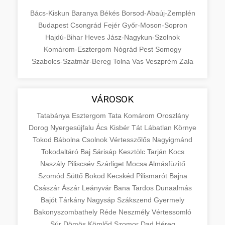
Bács-Kiskun
Baranya
Békés
Borsod-Abaúj-Zemplén
Budapest
Csongrád
Fejér
Győr-Moson-Sopron
Hajdú-Bihar
Heves
Jász-Nagykun-Szolnok
Komárom-Esztergom
Nógrád
Pest
Somogy
Szabolcs-Szatmár-Bereg
Tolna
Vas
Veszprém
Zala
VÁROSOK
Tatabánya
Esztergom
Tata
Komárom
Oroszlány
Dorog
Nyergesújfalu
Ács
Kisbér
Tát
Lábatlan
Környe
Tokod
Bábolna
Csolnok
Vértesszőlős
Nagyigmánd
Tokodaltáró
Baj
Sárisáp
Kesztölc
Tarján
Kocs
Naszály
Piliscsév
Szárliget
Mocsa
Almásfüzitő
Szomód
Süttő
Bokod
Kecskéd
Pilismarót
Bajna
Császár
Ászár
Leányvár
Bana
Tardos
Dunaalmás
Bajót
Tárkány
Nagysáp
Szákszend
Gyermely
Bakonyszombathely
Réde
Neszmély
Vértessomló
Súr
Dömös
Kömlőd
Szomor
Dad
Héreg