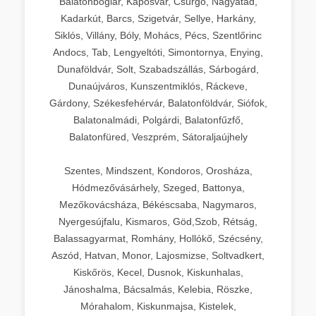
Balatonboglár, Kaposvár, Csurgó, Nagyatád,
Kadarkút, Barcs, Szigetvár, Sellye, Harkány,
Siklós, Villány, Bóly, Mohács, Pécs, Szentlőrinc
Andocs, Tab, Lengyeltóti, Simontornya, Enying,
Dunaföldvár, Solt, Szabadszállás, Sárbogárd,
Dunaújváros, Kunszentmiklós, Ráckeve,
Gárdony, Székesfehérvár, Balatonföldvár, Siófok,
Balatonalmádi, Polgárdi, Balatonfűzfő,
Balatonfüred, Veszprém, Sátoraljaújhely
Szentes, Mindszent, Kondoros, Orosháza,
Hódmezővásárhely, Szeged, Battonya,
Mezőkovácsháza, Békéscsaba, Nagymaros,
Nyergesújfalu, Kismaros, Göd,Szob, Rétság,
Balassagyarmat, Romhány, Hollókő, Szécsény,
Aszód, Hatvan, Monor, Lajosmizse, Soltvadkert,
Kiskőrös, Kecel, Dusnok, Kiskunhalas,
Jánoshalma, Bácsalmás, Kelebia, Röszke,
Mórahalom, Kiskunmajsa, Kistelek,