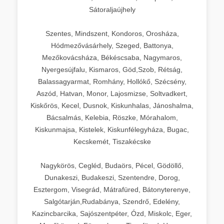
Sátoraljaújhely
Szentes, Mindszent, Kondoros, Orosháza,
Hódmezővásárhely, Szeged, Battonya,
Mezőkovácsháza, Békéscsaba, Nagymaros,
Nyergesújfalu, Kismaros, Göd,Szob, Rétság,
Balassagyarmat, Romhány, Hollókő, Szécsény,
Aszód, Hatvan, Monor, Lajosmizse, Soltvadkert,
Kiskőrös, Kecel, Dusnok, Kiskunhalas, Jánoshalma,
Bácsalmás, Kelebia, Röszke, Mórahalom,
Kiskunmajsa, Kistelek, Kiskunfélegyháza, Bugac,
Kecskemét, Tiszakécske
Nagykörös, Cegléd, Budaörs, Pécel, Gödöllő,
Dunakeszi, Budakeszi, Szentendre, Dorog,
Esztergom, Visegrád, Mátrafüred, Bátonyterenye,
Salgótarján,Rudabánya, Szendrő, Edelény,
Kazincbarcika, Sajószentpéter, Ózd, Miskolc, Eger,