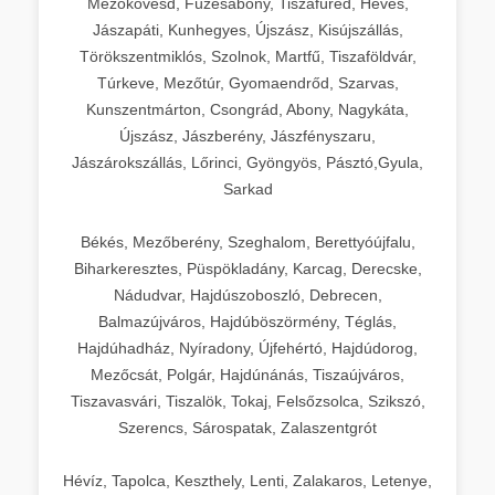
Mezőkövesd, Füzesabony, Tiszafüred, Heves,
Jászapáti, Kunhegyes, Újszász, Kisújszállás,
Törökszentmiklós, Szolnok, Martfű, Tiszaföldvár,
Túrkeve, Mezőtúr, Gyomaendrőd, Szarvas,
Kunszentmárton, Csongrád, Abony, Nagykáta,
Újszász, Jászberény, Jászfényszaru,
Jászárokszállás, Lőrinci, Gyöngyös, Pásztó,Gyula,
Sarkad
Békés, Mezőberény, Szeghalom, Berettyóújfalu,
Biharkeresztes, Püspökladány, Karcag, Derecske,
Nádudvar, Hajdúszoboszló, Debrecen,
Balmazújváros, Hajdúböszörmény, Téglás,
Hajdúhadház, Nyíradony, Újfehértó, Hajdúdorog,
Mezőcsát, Polgár, Hajdúnánás, Tiszaújváros,
Tiszavasvári, Tiszalök, Tokaj, Felsőzsolca, Szikszó,
Szerencs, Sárospatak, Zalaszentgrót
Hévíz, Tapolca, Keszthely, Lenti, Zalakaros, Letenye,