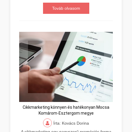
Továb olvasom
Cikkmarketing könnyen és hatékonyan Mocsa
Komárom-Esztergom megye
Írta: Kovács Dorina
A cikkmarketing egy nagyszerű promóciós forma