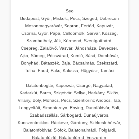
Seo
Budapest, Győr, Miskolc, Pécs, Szeged, Debrecen
Mosonmagyaróvár, Sopron, Fertőd, Kapuvár,
Csorna, Győr, Pápa, Celldömölk, Sárvár, Kőszeg,
Szombathely, Ják, Körmend, Szentgotthárd,
Csepreg, Zalalövő, Vasvár, Jánosháza, Devecser,
Ajka, Sümeg, Pécsvárad, Komló, Sásd, Dombóvár,
Bonyhád, Bátaszék, Baja, Bácsalmás, Szekszárd,
Tolna, Fadd, Paks, Kalocsa, Hőgyész, Tamási
Balatonboglár, Kaposvár, Csurgó, Nagyatád,
Kadarkút, Barcs, Szigetvár, Sellye, Harkány, Siklós,
Villány, Bóly, Mohács, Pécs, Szentlőrinc Andocs, Tab,
Lengyeltóti, Simontornya, Enying, Dunaföldvár, Solt,
Szabadszállás, Sárbogárd, Dunaújváros,
Kunszentmiklós, Ráckeve, Gárdony, Székesfehérvár,
Balatonföldvár, Siófok, Balatonalmádi, Polgárdi,
Balatonfűzfő, Balatonfüred, Veszprém,