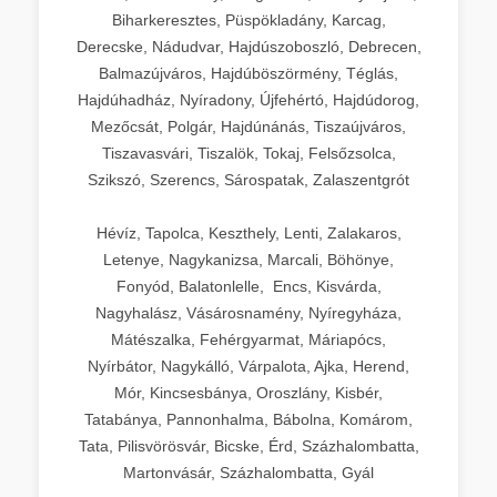
Biharkeresztes, Püspökladány, Karcag,
Derecske, Nádudvar, Hajdúszoboszló, Debrecen,
Balmazújváros, Hajdúböszörmény, Téglás,
Hajdúhadház, Nyíradony, Újfehértó, Hajdúdorog,
Mezőcsát, Polgár, Hajdúnánás, Tiszaújváros,
Tiszavasvári, Tiszalök, Tokaj, Felsőzsolca,
Szikszó, Szerencs, Sárospatak, Zalaszentgrót
Hévíz, Tapolca, Keszthely, Lenti, Zalakaros,
Letenye, Nagykanizsa, Marcali, Böhönye,
Fonyód, Balatonlelle, Encs, Kisvárda,
Nagyhalász, Vásárosnamény, Nyíregyháza,
Mátészalka, Fehérgyarmat, Máriapócs,
Nyírbátor, Nagykálló, Várpalota, Ajka, Herend,
Mór, Kincsesbánya, Oroszlány, Kisbér,
Tatabánya, Pannonhalma, Bábolna, Komárom,
Tata, Pilisvörösvár, Bicske, Érd, Százhalombatta,
Martonvásár, Százhalombatta, Gyál