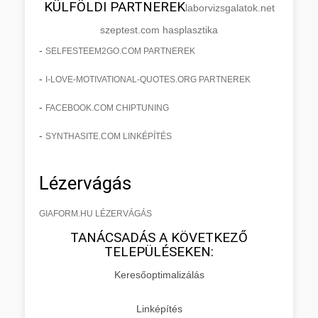
KÜLFÖLDI PARTNEREK
laborvizsgalatok.net
szeptest.com hasplasztika
-
SELFESTEEM2GO.COM PARTNEREK
-
I-LOVE-MOTIVATIONAL-QUOTES.ORG PARTNEREK
-
FACEBOOK.COM CHIPTUNING
-
SYNTHASITE.COM LINKÉPÍTÉS
Lézervágás
GIAFORM.HU LÉZERVÁGÁS
TANÁCSADÁS A KÖVETKEZŐ
TELEPÜLÉSEKEN:
Keresőoptimalizálás
Linképítés