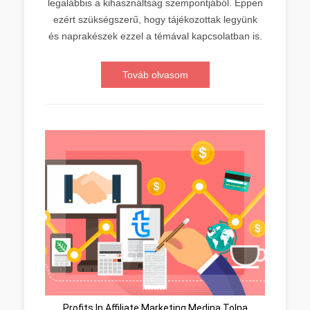
legalábbis a kihasználtság szempontjából. Éppen
ezért szükségszerű, hogy tájékozottak legyünk
és naprakészek ezzel a témával kapcsolatban is.
Továb olvasom
Profits In Affiliate Marketing Medina Tolna