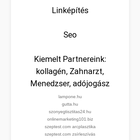
Linképítés
Seo
Kiemelt Partnereink:
kollagén, Zahnarzt,
Menedzser, adójogász
lampone.hu
gutta.hu
szonyegtisztitas24.hu
onlinemarketing101.biz
szeptest.com arcplasztika
szeptest.com zsírleszívás