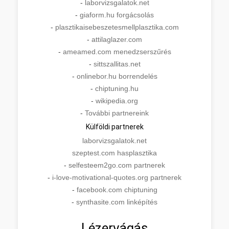
-
laborvizsgalatok.net
-
giaform.hu forgácsolás
-
plasztikaisebeszetesmellplasztika.com
-
attilaglazer.com
-
ameamed.com menedzserszűrés
-
sittszallitas.net
-
onlinebor.hu borrendelés
-
chiptuning.hu
-
wikipedia.org
-
További partnereink
Külföldi partnerek
laborvizsgalatok.net
szeptest.com hasplasztika
-
selfesteem2go.com partnerek
-
i-love-motivational-quotes.org partnerek
-
facebook.com chiptuning
-
synthasite.com linképítés
Lézervágás