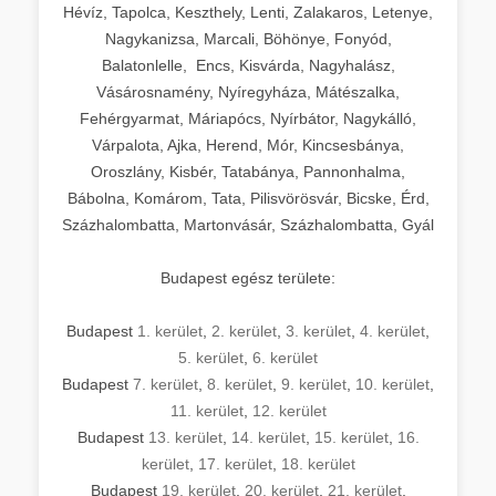
Hévíz, Tapolca, Keszthely, Lenti, Zalakaros, Letenye,
Nagykanizsa, Marcali, Böhönye, Fonyód,
Balatonlelle, Encs, Kisvárda, Nagyhalász,
Vásárosnamény, Nyíregyháza, Mátészalka,
Fehérgyarmat, Máriapócs, Nyírbátor, Nagykálló,
Várpalota, Ajka, Herend, Mór, Kincsesbánya,
Oroszlány, Kisbér, Tatabánya, Pannonhalma,
Bábolna, Komárom, Tata, Pilisvörösvár, Bicske, Érd,
Százhalombatta, Martonvásár, Százhalombatta, Gyál
Budapest egész területe:
Budapest
1. kerület
,
2. kerület
,
3. kerület
,
4. kerület
,
5. kerület
,
6. kerület
Budapest
7. kerület
,
8. kerület
,
9. kerület
,
10. kerület
,
11. kerület
,
12. kerület
Budapest
13. kerület
,
14. kerület
,
15. kerület
,
16.
kerület
,
17. kerület
,
18. kerület
Budapest
19. kerület
,
20. kerület
,
21. kerület
,