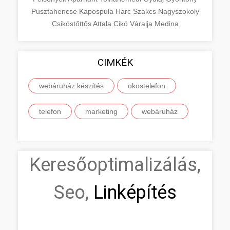
Pusztahencse
Kapospula
Harc
Szakcs
Nagyszokoly
Csikóstőttős
Attala
Cikó
Váralja
Medina
CIMKÉK
webáruház készítés
okostelefon
telefon
marketing
webáruház
Keresőoptimalizálás,
Seo,
Linképítés