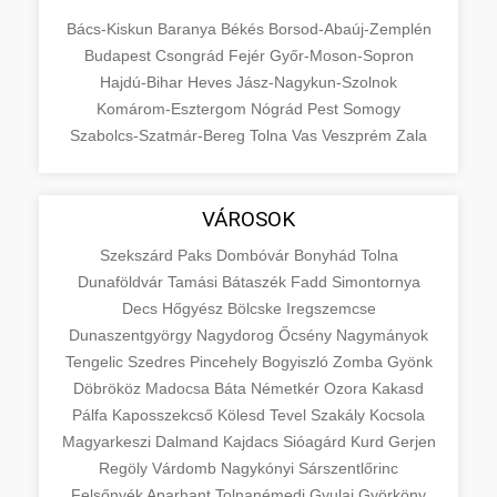
Bács-Kiskun
Baranya
Békés
Borsod-Abaúj-Zemplén
Budapest
Csongrád
Fejér
Győr-Moson-Sopron
Hajdú-Bihar
Heves
Jász-Nagykun-Szolnok
Komárom-Esztergom
Nógrád
Pest
Somogy
Szabolcs-Szatmár-Bereg
Tolna
Vas
Veszprém
Zala
VÁROSOK
Szekszárd
Paks
Dombóvár
Bonyhád
Tolna
Dunaföldvár
Tamási
Bátaszék
Fadd
Simontornya
Decs
Hőgyész
Bölcske
Iregszemcse
Dunaszentgyörgy
Nagydorog
Őcsény
Nagymányok
Tengelic
Szedres
Pincehely
Bogyiszló
Zomba
Gyönk
Döbrököz
Madocsa
Báta
Németkér
Ozora
Kakasd
Pálfa
Kaposszekcső
Kölesd
Tevel
Szakály
Kocsola
Magyarkeszi
Dalmand
Kajdacs
Sióagárd
Kurd
Gerjen
Regöly
Várdomb
Nagykónyi
Sárszentlőrinc
Felsőnyék
Aparhant
Tolnanémedi
Gyulaj
Györköny