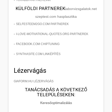
KÜLFÖLDI PARTNEREK
laborvizsgalatok.net
szeptest.com hasplasztika
-
SELFESTEEM2GO.COM PARTNEREK
-
I-LOVE-MOTIVATIONAL-QUOTES.ORG PARTNEREK
-
FACEBOOK.COM CHIPTUNING
-
SYNTHASITE.COM LINKÉPÍTÉS
Lézervágás
GIAFORM.HU LÉZERVÁGÁS
TANÁCSADÁS A KÖVETKEZŐ
TELEPÜLÉSEKEN:
Keresőoptimalizálás