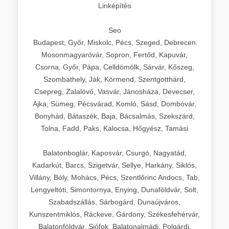
Linképítés
Seo
Budapest, Győr, Miskolc, Pécs, Szeged, Debrecen
Mosonmagyaróvár, Sopron, Fertőd, Kapuvár,
Csorna, Győr, Pápa, Celldömölk, Sárvár, Kőszeg,
Szombathely, Ják, Körmend, Szentgotthárd,
Csepreg, Zalalövő, Vasvár, Jánosháza, Devecser,
Ajka, Sümeg, Pécsvárad, Komló, Sásd, Dombóvár,
Bonyhád, Bátaszék, Baja, Bácsalmás, Szekszárd,
Tolna, Fadd, Paks, Kalocsa, Hőgyész, Tamási
Balatonboglár, Kaposvár, Csurgó, Nagyatád,
Kadarkút, Barcs, Szigetvár, Sellye, Harkány, Siklós,
Villány, Bóly, Mohács, Pécs, Szentlőrinc Andocs, Tab,
Lengyeltóti, Simontornya, Enying, Dunaföldvár, Solt,
Szabadszállás, Sárbogárd, Dunaújváros,
Kunszentmiklós, Ráckeve, Gárdony, Székesfehérvár,
Balatonföldvár, Siófok, Balatonalmádi, Polgárdi,