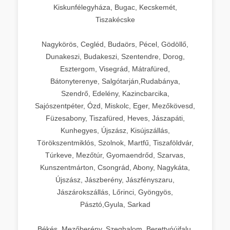
Kiskunfélegyháza, Bugac, Kecskemét,
Tiszakécske
Nagykörös, Cegléd, Budaörs, Pécel, Gödöllő,
Dunakeszi, Budakeszi, Szentendre, Dorog,
Esztergom, Visegrád, Mátrafüred,
Bátonyterenye, Salgótarján,Rudabánya,
Szendrő, Edelény, Kazincbarcika,
Sajószentpéter, Ózd, Miskolc, Eger, Mezőkövesd,
Füzesabony, Tiszafüred, Heves, Jászapáti,
Kunhegyes, Újszász, Kisújszállás,
Törökszentmiklós, Szolnok, Martfű, Tiszaföldvár,
Túrkeve, Mezőtúr, Gyomaendrőd, Szarvas,
Kunszentmárton, Csongrád, Abony, Nagykáta,
Újszász, Jászberény, Jászfényszaru,
Jászárokszállás, Lőrinci, Gyöngyös,
Pásztó,Gyula, Sarkad
Békés, Mezőberény, Szeghalom, Berettyóújfalu,