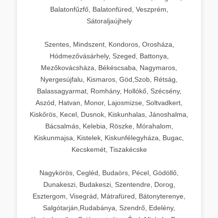
Balatonfűzfő, Balatonfüred, Veszprém,
Sátoraljaújhely
Szentes, Mindszent, Kondoros, Orosháza,
Hódmezővásárhely, Szeged, Battonya,
Mezőkovácsháza, Békéscsaba, Nagymaros,
Nyergesújfalu, Kismaros, Göd,Szob, Rétság,
Balassagyarmat, Romhány, Hollókő, Szécsény,
Aszód, Hatvan, Monor, Lajosmizse, Soltvadkert,
Kiskőrös, Kecel, Dusnok, Kiskunhalas, Jánoshalma,
Bácsalmás, Kelebia, Röszke, Mórahalom,
Kiskunmajsa, Kistelek, Kiskunfélegyháza, Bugac,
Kecskemét, Tiszakécske
Nagykörös, Cegléd, Budaörs, Pécel, Gödöllő,
Dunakeszi, Budakeszi, Szentendre, Dorog,
Esztergom, Visegrád, Mátrafüred, Bátonyterenye,
Salgótarján,Rudabánya, Szendrő, Edelény,