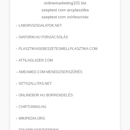
onlinemarketing101.biz
szeptest.com arcplasztika
szeptest.com zsírleszívás
-
LABORVIZSGALATOK.NET
-
GIAFORM.HU FORGÁCSOLÁS
-
PLASZTIKAISEBESZETESMELLPLASZTIKA.COM
-
ATTILAGLAZER.COM
-
AMEAMED.COM MENEDZSERSZŰRÉS
-
SITTSZALLITAS.NET
-
ONLINEBOR.HU BORRENDELÉS
-
CHIPTUNING.HU
-
WIKIPEDIA.ORG
-
TOVÁBBI PARTNEREINK