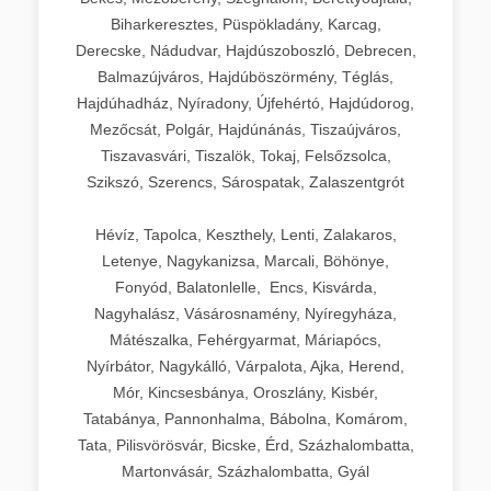
Biharkeresztes, Püspökladány, Karcag,
Derecske, Nádudvar, Hajdúszoboszló, Debrecen,
Balmazújváros, Hajdúböszörmény, Téglás,
Hajdúhadház, Nyíradony, Újfehértó, Hajdúdorog,
Mezőcsát, Polgár, Hajdúnánás, Tiszaújváros,
Tiszavasvári, Tiszalök, Tokaj, Felsőzsolca,
Szikszó, Szerencs, Sárospatak, Zalaszentgrót
Hévíz, Tapolca, Keszthely, Lenti, Zalakaros,
Letenye, Nagykanizsa, Marcali, Böhönye,
Fonyód, Balatonlelle, Encs, Kisvárda,
Nagyhalász, Vásárosnamény, Nyíregyháza,
Mátészalka, Fehérgyarmat, Máriapócs,
Nyírbátor, Nagykálló, Várpalota, Ajka, Herend,
Mór, Kincsesbánya, Oroszlány, Kisbér,
Tatabánya, Pannonhalma, Bábolna, Komárom,
Tata, Pilisvörösvár, Bicske, Érd, Százhalombatta,
Martonvásár, Százhalombatta, Gyál