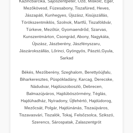
Kazincbarcika, Sajószentpéter, Ózd, Miskolc, Eger,
Mezőkövesd, Füzesabony, Tiszafüred, Heves,
Jászapáti, Kunhegyes, Újszász, Kisújszállás,
Törökszentmiklós, Szolnok, Martfű, Tiszaföldvár,
Túrkeve, Mezőtúr, Gyomaendrőd, Szarvas,
Kunszentmárton, Csongrád, Abony, Nagykáta,
Újszász, Jászberény, Jászfényszaru,
Jászárokszállás, Lőrinci, Gyöngyös, Pásztó,Gyula,
Sarkad
Békés, Mezőberény, Szeghalom, Berettyóújfalu,
Biharkeresztes, Püspökladány, Karcag, Derecske,
Nádudvar, Hajdúszoboszló, Debrecen,
Balmazújváros, Hajdúböszörmény, Téglás,
Hajdúhadház, Nyíradony, Újfehértó, Hajdúdorog,
Mezőcsát, Polgár, Hajdúnánás, Tiszaújváros,
Tiszavasvári, Tiszalök, Tokaj, Felsőzsolca, Szikszó,
Szerencs, Sárospatak, Zalaszentgrót