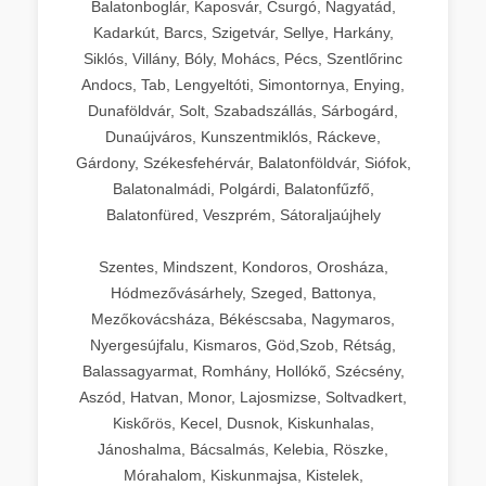
Balatonboglár, Kaposvár, Csurgó, Nagyatád,
Kadarkút, Barcs, Szigetvár, Sellye, Harkány,
Siklós, Villány, Bóly, Mohács, Pécs, Szentlőrinc
Andocs, Tab, Lengyeltóti, Simontornya, Enying,
Dunaföldvár, Solt, Szabadszállás, Sárbogárd,
Dunaújváros, Kunszentmiklós, Ráckeve,
Gárdony, Székesfehérvár, Balatonföldvár, Siófok,
Balatonalmádi, Polgárdi, Balatonfűzfő,
Balatonfüred, Veszprém, Sátoraljaújhely
Szentes, Mindszent, Kondoros, Orosháza,
Hódmezővásárhely, Szeged, Battonya,
Mezőkovácsháza, Békéscsaba, Nagymaros,
Nyergesújfalu, Kismaros, Göd,Szob, Rétság,
Balassagyarmat, Romhány, Hollókő, Szécsény,
Aszód, Hatvan, Monor, Lajosmizse, Soltvadkert,
Kiskőrös, Kecel, Dusnok, Kiskunhalas,
Jánoshalma, Bácsalmás, Kelebia, Röszke,
Mórahalom, Kiskunmajsa, Kistelek,