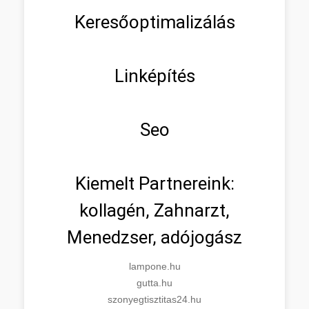
Keresőoptimalizálás
Linképítés
Seo
Kiemelt Partnereink:
kollagén, Zahnarzt,
Menedzser, adójogász
lampone.hu
gutta.hu
szonyegtisztitas24.hu