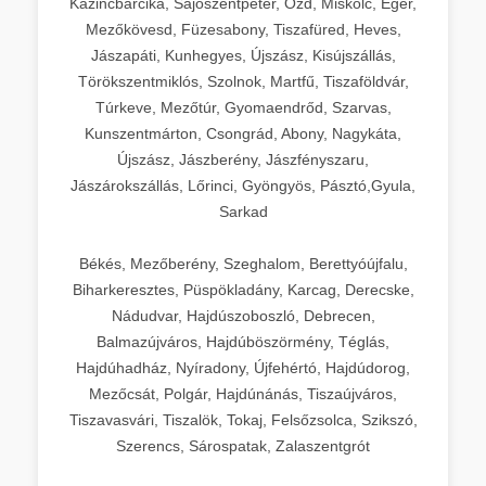
Kazincbarcika, Sajószentpéter, Ózd, Miskolc, Eger,
Mezőkövesd, Füzesabony, Tiszafüred, Heves,
Jászapáti, Kunhegyes, Újszász, Kisújszállás,
Törökszentmiklós, Szolnok, Martfű, Tiszaföldvár,
Túrkeve, Mezőtúr, Gyomaendrőd, Szarvas,
Kunszentmárton, Csongrád, Abony, Nagykáta,
Újszász, Jászberény, Jászfényszaru,
Jászárokszállás, Lőrinci, Gyöngyös, Pásztó,Gyula,
Sarkad
Békés, Mezőberény, Szeghalom, Berettyóújfalu,
Biharkeresztes, Püspökladány, Karcag, Derecske,
Nádudvar, Hajdúszoboszló, Debrecen,
Balmazújváros, Hajdúböszörmény, Téglás,
Hajdúhadház, Nyíradony, Újfehértó, Hajdúdorog,
Mezőcsát, Polgár, Hajdúnánás, Tiszaújváros,
Tiszavasvári, Tiszalök, Tokaj, Felsőzsolca, Szikszó,
Szerencs, Sárospatak, Zalaszentgrót