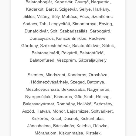
Balatonboglár, Kaposvár, Csurgó, Nagyatád,
Kadarkút, Barcs, Szigetvár, Sellye, Harkány,
Siklós, Villány, Bóly, Mohács, Pécs, Szentlőrinc
Andocs, Tab, Lengyeltóti, Simontornya, Enying,
Dunaföldvár, Solt, Szabadszállás, Sárbogárd,
Dunaújváros, Kunszentmiklós, Ráckeve,
Gárdony, Székesfehérvár, Balatonföldvár, Siófok,
Balatonalmádi, Polgárdi, Balatonfűzfő,
Balatonfüred, Veszprém, Sátoraljaújhely
Szentes, Mindszent, Kondoros, Orosháza,
Hódmezővásárhely, Szeged, Battonya,
Mezőkovácsháza, Békéscsaba, Nagymaros,
Nyergesújfalu, Kismaros, Göd,Szob, Rétság,
Balassagyarmat, Romhány, Hollókő, Szécsény,
Aszód, Hatvan, Monor, Lajosmizse, Soltvadkert,
Kiskőrös, Kecel, Dusnok, Kiskunhalas,
Jánoshalma, Bácsalmás, Kelebia, Röszke,
Mórahalom, Kiskunmajsa, Kistelek,