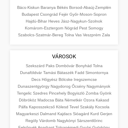
Bács-Kiskun
Baranya
Békés
Borsod-Abaúj-Zemplén
Budapest
Csongrád
Fejér
Győr-Moson-Sopron
Hajdú-Bihar
Heves
Jász-Nagykun-Szolnok
Komárom-Esztergom
Nógrád
Pest
Somogy
Szabolcs-Szatmár-Bereg
Tolna
Vas
Veszprém
Zala
VÁROSOK
Szekszárd
Paks
Dombóvár
Bonyhád
Tolna
Dunaföldvár
Tamási
Bátaszék
Fadd
Simontornya
Decs
Hőgyész
Bölcske
Iregszemcse
Dunaszentgyörgy
Nagydorog
Őcsény
Nagymányok
Tengelic
Szedres
Pincehely
Bogyiszló
Zomba
Gyönk
Döbrököz
Madocsa
Báta
Németkér
Ozora
Kakasd
Pálfa
Kaposszekcső
Kölesd
Tevel
Szakály
Kocsola
Magyarkeszi
Dalmand
Kajdacs
Sióagárd
Kurd
Gerjen
Regöly
Várdomb
Nagykónyi
Sárszentlőrinc
Felsőnyék
Aparhant
Tolnanémedi
Gyulaj
Györköny