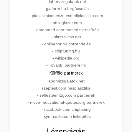
-
laborvizsgalatok.net
-
giaform.hu forgácsolás
-
plasztikaisebeszetesmellplasztika.com
-
attilaglazer.com
-
ameamed.com menedzserszűrés
-
sittszallitas.net
-
onlinebor.hu borrendelés
-
chiptuning.hu
-
wikipedia.org
-
További partnereink
Külföldi partnerek
laborvizsgalatok.net
szeptest.com hasplasztika
-
selfesteem2go.com partnerek
-
i-love-motivational-quotes.org partnerek
-
facebook.com chiptuning
-
synthasite.com linképítés
Lézervágás