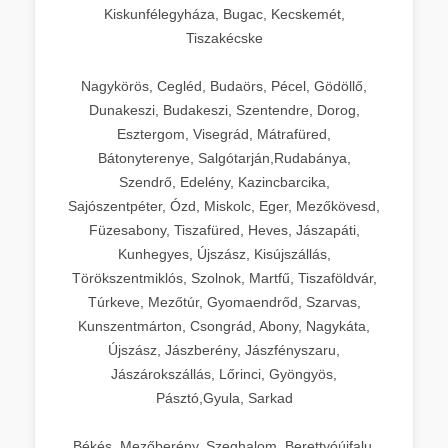
Kiskunfélegyháza, Bugac, Kecskemét,
Tiszakécske
Nagykörös, Cegléd, Budaörs, Pécel, Gödöllő,
Dunakeszi, Budakeszi, Szentendre, Dorog,
Esztergom, Visegrád, Mátrafüred,
Bátonyterenye, Salgótarján,Rudabánya,
Szendrő, Edelény, Kazincbarcika,
Sajószentpéter, Ózd, Miskolc, Eger, Mezőkövesd,
Füzesabony, Tiszafüred, Heves, Jászapáti,
Kunhegyes, Újszász, Kisújszállás,
Törökszentmiklós, Szolnok, Martfű, Tiszaföldvár,
Túrkeve, Mezőtúr, Gyomaendrőd, Szarvas,
Kunszentmárton, Csongrád, Abony, Nagykáta,
Újszász, Jászberény, Jászfényszaru,
Jászárokszállás, Lőrinci, Gyöngyös,
Pásztó,Gyula, Sarkad
Békés, Mezőberény, Szeghalom, Berettyóújfalu,