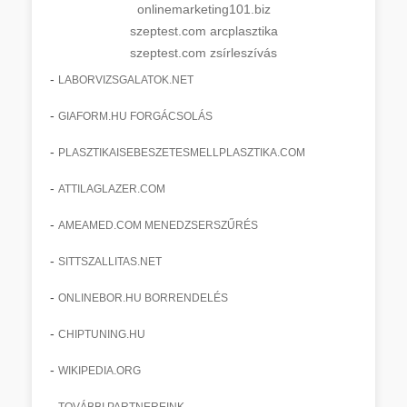
onlinemarketing101.biz
szeptest.com arcplasztika
szeptest.com zsírleszívás
-
LABORVIZSGALATOK.NET
-
GIAFORM.HU FORGÁCSOLÁS
-
PLASZTIKAISEBESZETESMELLPLASZTIKA.COM
-
ATTILAGLAZER.COM
-
AMEAMED.COM MENEDZSERSZŰRÉS
-
SITTSZALLITAS.NET
-
ONLINEBOR.HU BORRENDELÉS
-
CHIPTUNING.HU
-
WIKIPEDIA.ORG
-
TOVÁBBI PARTNEREINK