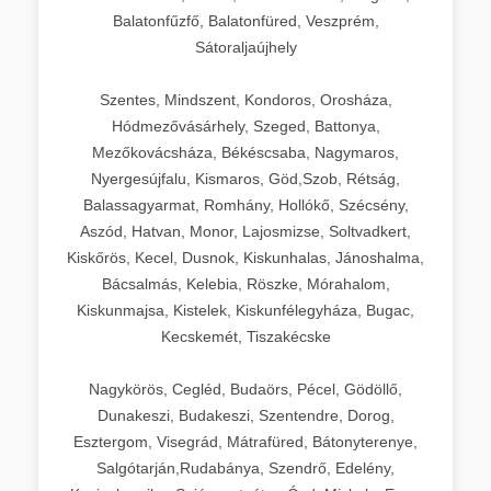
Balatonfűzfő, Balatonfüred, Veszprém,
Sátoraljaújhely
Szentes, Mindszent, Kondoros, Orosháza,
Hódmezővásárhely, Szeged, Battonya,
Mezőkovácsháza, Békéscsaba, Nagymaros,
Nyergesújfalu, Kismaros, Göd,Szob, Rétság,
Balassagyarmat, Romhány, Hollókő, Szécsény,
Aszód, Hatvan, Monor, Lajosmizse, Soltvadkert,
Kiskőrös, Kecel, Dusnok, Kiskunhalas, Jánoshalma,
Bácsalmás, Kelebia, Röszke, Mórahalom,
Kiskunmajsa, Kistelek, Kiskunfélegyháza, Bugac,
Kecskemét, Tiszakécske
Nagykörös, Cegléd, Budaörs, Pécel, Gödöllő,
Dunakeszi, Budakeszi, Szentendre, Dorog,
Esztergom, Visegrád, Mátrafüred, Bátonyterenye,
Salgótarján,Rudabánya, Szendrő, Edelény,