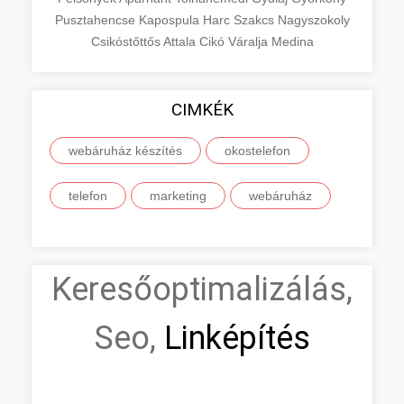
Pusztahencse
Kapospula
Harc
Szakcs
Nagyszokoly
Csikóstőttős
Attala
Cikó
Váralja
Medina
CIMKÉK
webáruház készítés
okostelefon
telefon
marketing
webáruház
Keresőoptimalizálás,
Seo,
Linképítés