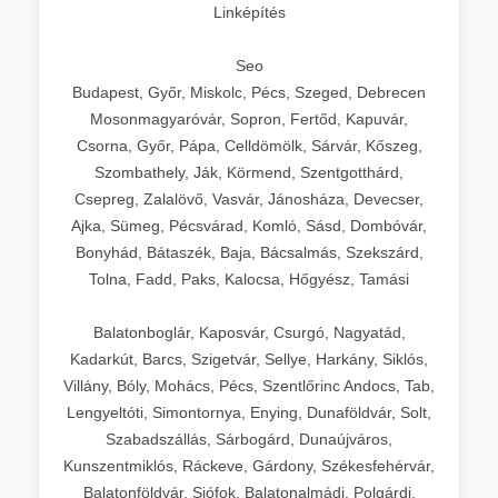
Linképítés
Seo
Budapest, Győr, Miskolc, Pécs, Szeged, Debrecen
Mosonmagyaróvár, Sopron, Fertőd, Kapuvár,
Csorna, Győr, Pápa, Celldömölk, Sárvár, Kőszeg,
Szombathely, Ják, Körmend, Szentgotthárd,
Csepreg, Zalalövő, Vasvár, Jánosháza, Devecser,
Ajka, Sümeg, Pécsvárad, Komló, Sásd, Dombóvár,
Bonyhád, Bátaszék, Baja, Bácsalmás, Szekszárd,
Tolna, Fadd, Paks, Kalocsa, Hőgyész, Tamási
Balatonboglár, Kaposvár, Csurgó, Nagyatád,
Kadarkút, Barcs, Szigetvár, Sellye, Harkány, Siklós,
Villány, Bóly, Mohács, Pécs, Szentlőrinc Andocs, Tab,
Lengyeltóti, Simontornya, Enying, Dunaföldvár, Solt,
Szabadszállás, Sárbogárd, Dunaújváros,
Kunszentmiklós, Ráckeve, Gárdony, Székesfehérvár,
Balatonföldvár, Siófok, Balatonalmádi, Polgárdi,