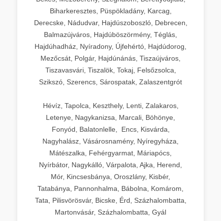
Biharkeresztes, Püspökladány, Karcag,
Derecske, Nádudvar, Hajdúszoboszló, Debrecen,
Balmazújváros, Hajdúböszörmény, Téglás,
Hajdúhadház, Nyíradony, Újfehértó, Hajdúdorog,
Mezőcsát, Polgár, Hajdúnánás, Tiszaújváros,
Tiszavasvári, Tiszalök, Tokaj, Felsőzsolca,
Szikszó, Szerencs, Sárospatak, Zalaszentgrót
Hévíz, Tapolca, Keszthely, Lenti, Zalakaros,
Letenye, Nagykanizsa, Marcali, Böhönye,
Fonyód, Balatonlelle, Encs, Kisvárda,
Nagyhalász, Vásárosnamény, Nyíregyháza,
Mátészalka, Fehérgyarmat, Máriapócs,
Nyírbátor, Nagykálló, Várpalota, Ajka, Herend,
Mór, Kincsesbánya, Oroszlány, Kisbér,
Tatabánya, Pannonhalma, Bábolna, Komárom,
Tata, Pilisvörösvár, Bicske, Érd, Százhalombatta,
Martonvásár, Százhalombatta, Gyál