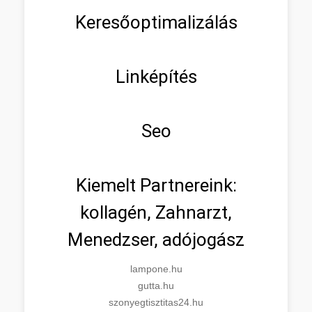
Keresőoptimalizálás
Linképítés
Seo
Kiemelt Partnereink:
kollagén, Zahnarzt,
Menedzser, adójogász
lampone.hu
gutta.hu
szonyegtisztitas24.hu