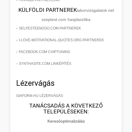
KÜLFÖLDI PARTNEREK
laborvizsgalatok.net
szeptest.com hasplasztika
-
SELFESTEEM2GO.COM PARTNEREK
-
I-LOVE-MOTIVATIONAL-QUOTES.ORG PARTNEREK
-
FACEBOOK.COM CHIPTUNING
-
SYNTHASITE.COM LINKÉPÍTÉS
Lézervágás
GIAFORM.HU LÉZERVÁGÁS
TANÁCSADÁS A KÖVETKEZŐ
TELEPÜLÉSEKEN:
Keresőoptimalizálás