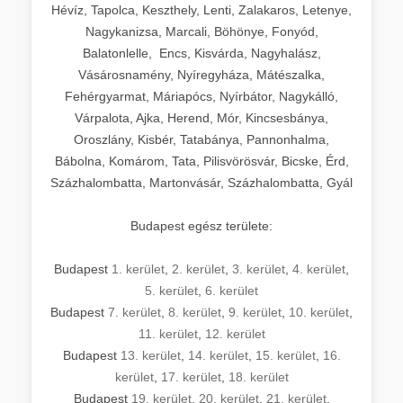
Hévíz, Tapolca, Keszthely, Lenti, Zalakaros, Letenye,
Nagykanizsa, Marcali, Böhönye, Fonyód,
Balatonlelle, Encs, Kisvárda, Nagyhalász,
Vásárosnamény, Nyíregyháza, Mátészalka,
Fehérgyarmat, Máriapócs, Nyírbátor, Nagykálló,
Várpalota, Ajka, Herend, Mór, Kincsesbánya,
Oroszlány, Kisbér, Tatabánya, Pannonhalma,
Bábolna, Komárom, Tata, Pilisvörösvár, Bicske, Érd,
Százhalombatta, Martonvásár, Százhalombatta, Gyál
Budapest egész területe:
Budapest
1. kerület
,
2. kerület
,
3. kerület
,
4. kerület
,
5. kerület
,
6. kerület
Budapest
7. kerület
,
8. kerület
,
9. kerület
,
10. kerület
,
11. kerület
,
12. kerület
Budapest
13. kerület
,
14. kerület
,
15. kerület
,
16.
kerület
,
17. kerület
,
18. kerület
Budapest
19. kerület
,
20. kerület
,
21. kerület
,