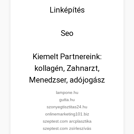
Linképítés
Seo
Kiemelt Partnereink:
kollagén, Zahnarzt,
Menedzser, adójogász
lampone.hu
gutta.hu
szonyegtisztitas24.hu
onlinemarketing101.biz
szeptest.com arcplasztika
szeptest.com zsírleszívás