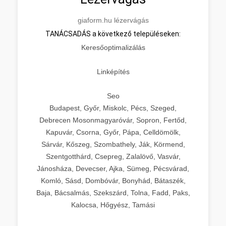
giaform.hu lézervágás
TANÁCSADÁS a következő településeken:
Keresőoptimalizálás
Linképítés
Seo
Budapest, Győr, Miskolc, Pécs, Szeged,
Debrecen Mosonmagyaróvár, Sopron, Fertőd,
Kapuvár, Csorna, Győr, Pápa, Celldömölk,
Sárvár, Kőszeg, Szombathely, Ják, Körmend,
Szentgotthárd, Csepreg, Zalalövő, Vasvár,
Jánosháza, Devecser, Ajka, Sümeg, Pécsvárad,
Komló, Sásd, Dombóvár, Bonyhád, Bátaszék,
Baja, Bácsalmás, Szekszárd, Tolna, Fadd, Paks,
Kalocsa, Hőgyész, Tamási