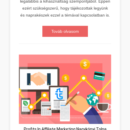
legalábbis a kihasználtság szempontjából. Éppen
ezért szükségszerű, hogy tájékozottak legyünk
és naprakészek ezzel a témával kapcsolatban is.
Továb olvasom
Profits In Affiliate Marketing Nagykónyi Tolna