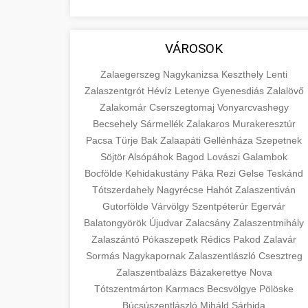
VÁROSOK
Zalaegerszeg
Nagykanizsa
Keszthely
Lenti
Zalaszentgrót
Hévíz
Letenye
Gyenesdiás
Zalalövő
Zalakomár
Cserszegtomaj
Vonyarcvashegy
Becsehely
Sármellék
Zalakaros
Murakeresztúr
Pacsa
Türje
Bak
Zalaapáti
Gellénháza
Szepetnek
Söjtör
Alsópáhok
Bagod
Lovászi
Galambok
Bocfölde
Kehidakustány
Páka
Rezi
Gelse
Teskánd
Tótszerdahely
Nagyrécse
Hahót
Zalaszentiván
Gutorfölde
Várvölgy
Szentpéterúr
Egervár
Balatongyörök
Újudvar
Zalacsány
Zalaszentmihály
Zalaszántó
Pókaszepetk
Rédics
Pakod
Zalavár
Sormás
Nagykapornak
Zalaszentlászló
Csesztreg
Zalaszentbalázs
Bázakerettye
Nova
Tótszentmárton
Karmacs
Becsvölgye
Pölöske
Búcsúszentlászló
Miháld
Sárhida