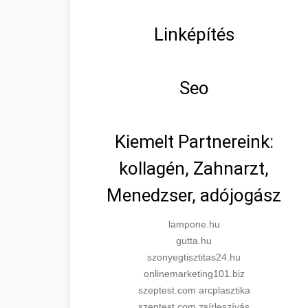
Linképítés
Seo
Kiemelt Partnereink:
kollagén, Zahnarzt,
Menedzser, adójogász
lampone.hu
gutta.hu
szonyegtisztitas24.hu
onlinemarketing101.biz
szeptest.com arcplasztika
szeptest.com zsírleszívás