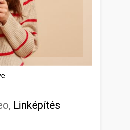
ye
eo,
Linképítés