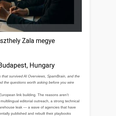
eszthely Zala megye
n Budapest, Hungary
s that survived AI Overviews, SpamBrain, and the
 and the questions worth asking before you wire
uropean link building. The reasons aren’t
multilingual editorial outreach, a strong technical
rehouse leak — a wave of agencies that have
ntally published and rebuilt their playbooks