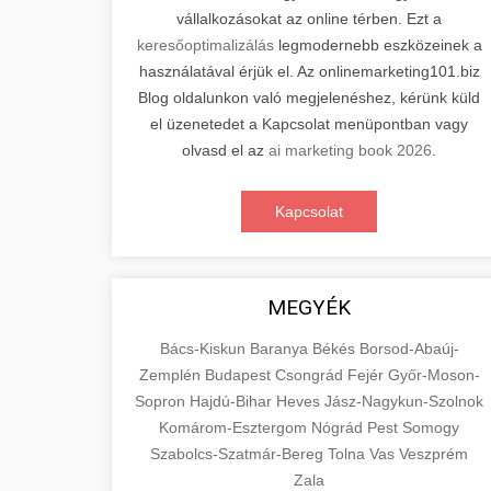
vállalkozásokat az online térben. Ezt a
keresőoptimalizálás
legmodernebb eszközeinek a
használatával érjük el. Az onlinemarketing101.biz
Blog oldalunkon való megjelenéshez, kérünk küld
el üzenetedet a Kapcsolat menüpontban vagy
olvasd el az
ai marketing book 2026
.
Kapcsolat
MEGYÉK
Bács-Kiskun
Baranya
Békés
Borsod-Abaúj-
Zemplén
Budapest
Csongrád
Fejér
Győr-Moson-
Sopron
Hajdú-Bihar
Heves
Jász-Nagykun-Szolnok
Komárom-Esztergom
Nógrád
Pest
Somogy
Szabolcs-Szatmár-Bereg
Tolna
Vas
Veszprém
Zala