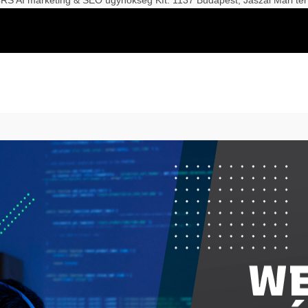
S AI marketing & SEO ügynökség Kft. 1137 Budapest, Jászai Mari tér