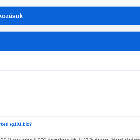
tkozások
rketing101.biz?