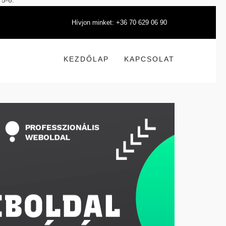
 5-6.
Hívjon minket: +36 70 629 06 90
KEZDŐLAP
KAPCSOLAT