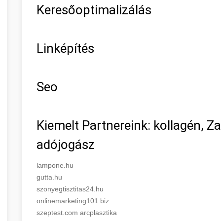
Keresőoptimalizálás
Linképítés
Seo
Kiemelt Partnereink: kollagén, Z
adójogász
lampone.hu
gutta.hu
szonyegtisztitas24.hu
onlinemarketing101.biz
szeptest.com arcplasztika