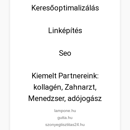
Keresőoptimalizálás
Linképítés
Seo
Kiemelt Partnereink:
kollagén, Zahnarzt,
Menedzser, adójogász
lampone.hu
gutta.hu
szonyegtisztitas24.hu