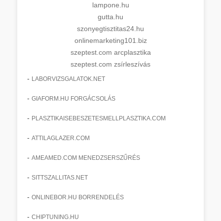
lampone.hu
gutta.hu
szonyegtisztitas24.hu
onlinemarketing101.biz
szeptest.com arcplasztika
szeptest.com zsírleszívás
-
LABORVIZSGALATOK.NET
-
GIAFORM.HU FORGÁCSOLÁS
-
PLASZTIKAISEBESZETESMELLPLASZTIKA.COM
-
ATTILAGLAZER.COM
-
AMEAMED.COM MENEDZSERSZŰRÉS
-
SITTSZALLITAS.NET
-
ONLINEBOR.HU BORRENDELÉS
-
CHIPTUNING.HU