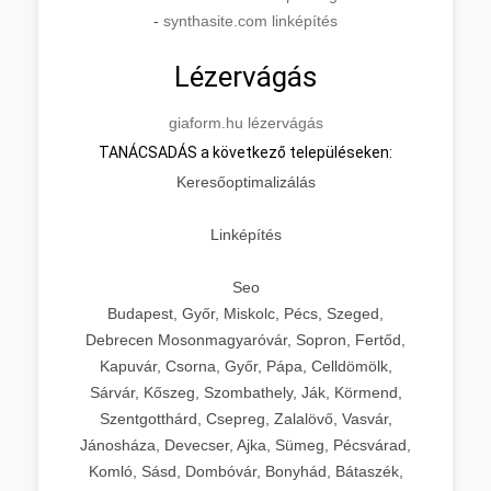
-
synthasite.com linképítés
Lézervágás
giaform.hu lézervágás
TANÁCSADÁS a következő településeken:
Keresőoptimalizálás
Linképítés
Seo
Budapest, Győr, Miskolc, Pécs, Szeged,
Debrecen Mosonmagyaróvár, Sopron, Fertőd,
Kapuvár, Csorna, Győr, Pápa, Celldömölk,
Sárvár, Kőszeg, Szombathely, Ják, Körmend,
Szentgotthárd, Csepreg, Zalalövő, Vasvár,
Jánosháza, Devecser, Ajka, Sümeg, Pécsvárad,
Komló, Sásd, Dombóvár, Bonyhád, Bátaszék,