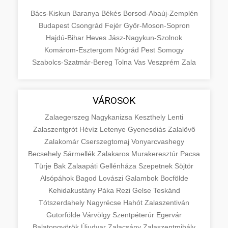
Bács-Kiskun
Baranya
Békés
Borsod-Abaúj-Zemplén
Budapest
Csongrád
Fejér
Győr-Moson-Sopron
Hajdú-Bihar
Heves
Jász-Nagykun-Szolnok
Komárom-Esztergom
Nógrád
Pest
Somogy
Szabolcs-Szatmár-Bereg
Tolna
Vas
Veszprém
Zala
VÁROSOK
Zalaegerszeg
Nagykanizsa
Keszthely
Lenti
Zalaszentgrót
Hévíz
Letenye
Gyenesdiás
Zalalövő
Zalakomár
Cserszegtomaj
Vonyarcvashegy
Becsehely
Sármellék
Zalakaros
Murakeresztúr
Pacsa
Türje
Bak
Zalaapáti
Gellénháza
Szepetnek
Söjtör
Alsópáhok
Bagod
Lovászi
Galambok
Bocfölde
Kehidakustány
Páka
Rezi
Gelse
Teskánd
Tótszerdahely
Nagyrécse
Hahót
Zalaszentiván
Gutorfölde
Várvölgy
Szentpéterúr
Egervár
Balatongyörök
Újudvar
Zalacsány
Zalaszentmihály