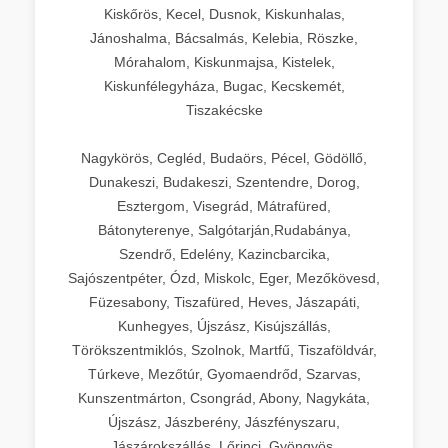
Kiskőrös, Kecel, Dusnok, Kiskunhalas,
Jánoshalma, Bácsalmás, Kelebia, Röszke,
Mórahalom, Kiskunmajsa, Kistelek,
Kiskunfélegyháza, Bugac, Kecskemét,
Tiszakécske
Nagykörös, Cegléd, Budaörs, Pécel, Gödöllő,
Dunakeszi, Budakeszi, Szentendre, Dorog,
Esztergom, Visegrád, Mátrafüred,
Bátonyterenye, Salgótarján,Rudabánya,
Szendrő, Edelény, Kazincbarcika,
Sajószentpéter, Ózd, Miskolc, Eger, Mezőkövesd,
Füzesabony, Tiszafüred, Heves, Jászapáti,
Kunhegyes, Újszász, Kisújszállás,
Törökszentmiklós, Szolnok, Martfű, Tiszaföldvár,
Túrkeve, Mezőtúr, Gyomaendrőd, Szarvas,
Kunszentmárton, Csongrád, Abony, Nagykáta,
Újszász, Jászberény, Jászfényszaru,
Jászárokszállás, Lőrinci, Gyöngyös,