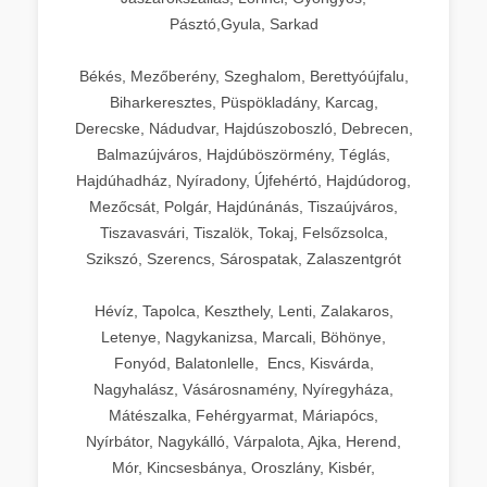
Pásztó,Gyula, Sarkad
Békés, Mezőberény, Szeghalom, Berettyóújfalu,
Biharkeresztes, Püspökladány, Karcag,
Derecske, Nádudvar, Hajdúszoboszló, Debrecen,
Balmazújváros, Hajdúböszörmény, Téglás,
Hajdúhadház, Nyíradony, Újfehértó, Hajdúdorog,
Mezőcsát, Polgár, Hajdúnánás, Tiszaújváros,
Tiszavasvári, Tiszalök, Tokaj, Felsőzsolca,
Szikszó, Szerencs, Sárospatak, Zalaszentgrót
Hévíz, Tapolca, Keszthely, Lenti, Zalakaros,
Letenye, Nagykanizsa, Marcali, Böhönye,
Fonyód, Balatonlelle, Encs, Kisvárda,
Nagyhalász, Vásárosnamény, Nyíregyháza,
Mátészalka, Fehérgyarmat, Máriapócs,
Nyírbátor, Nagykálló, Várpalota, Ajka, Herend,
Mór, Kincsesbánya, Oroszlány, Kisbér,