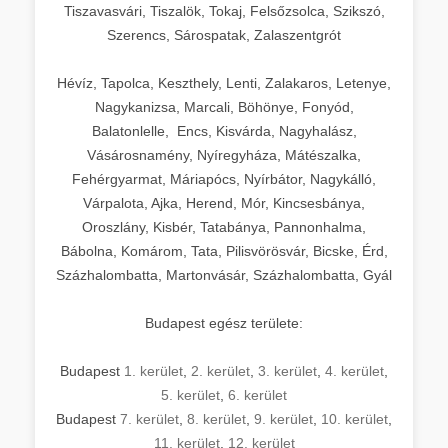
Tiszavasvári, Tiszalök, Tokaj, Felsőzsolca, Szikszó,
Szerencs, Sárospatak, Zalaszentgrót
Hévíz, Tapolca, Keszthely, Lenti, Zalakaros, Letenye,
Nagykanizsa, Marcali, Böhönye, Fonyód,
Balatonlelle, Encs, Kisvárda, Nagyhalász,
Vásárosnamény, Nyíregyháza, Mátészalka,
Fehérgyarmat, Máriapócs, Nyírbátor, Nagykálló,
Várpalota, Ajka, Herend, Mór, Kincsesbánya,
Oroszlány, Kisbér, Tatabánya, Pannonhalma,
Bábolna, Komárom, Tata, Pilisvörösvár, Bicske, Érd,
Százhalombatta, Martonvásár, Százhalombatta, Gyál
Budapest egész területe:
Budapest
1. kerület
,
2. kerület
,
3. kerület
,
4. kerület
,
5. kerület
,
6. kerület
Budapest
7. kerület
,
8. kerület
,
9. kerület
,
10. kerület
,
11. kerület
,
12. kerület