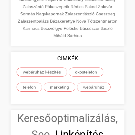
Zalaszántó
Pókaszepetk
Rédics
Pakod
Zalavár
Sormás
Nagykapornak
Zalaszentlászló
Csesztreg
Zalaszentbalázs
Bázakerettye
Nova
Tótszentmárton
Karmacs
Becsvölgye
Pölöske
Búcsúszentlászló
Miháld
Sárhida
CIMKÉK
webáruház készítés
okostelefon
telefon
marketing
webáruház
Keresőoptimalizálás,
Seo,
Linképítés