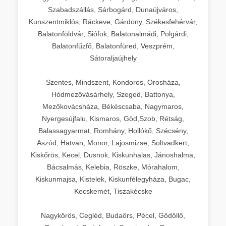
Szabadszállás, Sárbogárd, Dunaújváros,
Kunszentmiklós, Ráckeve, Gárdony, Székesfehérvár,
Balatonföldvár, Siófok, Balatonalmádi, Polgárdi,
Balatonfűzfő, Balatonfüred, Veszprém,
Sátoraljaújhely
Szentes, Mindszent, Kondoros, Orosháza,
Hódmezővásárhely, Szeged, Battonya,
Mezőkovácsháza, Békéscsaba, Nagymaros,
Nyergesújfalu, Kismaros, Göd,Szob, Rétság,
Balassagyarmat, Romhány, Hollókő, Szécsény,
Aszód, Hatvan, Monor, Lajosmizse, Soltvadkert,
Kiskőrös, Kecel, Dusnok, Kiskunhalas, Jánoshalma,
Bácsalmás, Kelebia, Röszke, Mórahalom,
Kiskunmajsa, Kistelek, Kiskunfélegyháza, Bugac,
Kecskemét, Tiszakécske
Nagykörös, Cegléd, Budaörs, Pécel, Gödöllő,