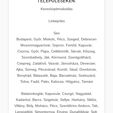
TELEPÜLÉSEKEN:
Keresőoptimalizálás
Linképítés
Seo
Budapest, Győr, Miskolc, Pécs, Szeged, Debrecen
Mosonmagyaróvár, Sopron, Fertőd, Kapuvár,
Csorna, Győr, Pápa, Celldömölk, Sárvár, Kőszeg,
Szombathely, Ják, Körmend, Szentgotthárd,
Csepreg, Zalalövő, Vasvár, Jánosháza, Devecser,
Ajka, Sümeg, Pécsvárad, Komló, Sásd, Dombóvár,
Bonyhád, Bátaszék, Baja, Bácsalmás, Szekszárd,
Tolna, Fadd, Paks, Kalocsa, Hőgyész, Tamási
Balatonboglár, Kaposvár, Csurgó, Nagyatád,
Kadarkút, Barcs, Szigetvár, Sellye, Harkány, Siklós,
Villány, Bóly, Mohács, Pécs, Szentlőrinc Andocs, Tab,
Lengyeltóti, Simontornya, Enying, Dunaföldvár, Solt,