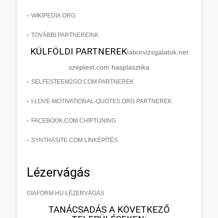
-
WIKIPEDIA.ORG
-
TOVÁBBI PARTNEREINK
KÜLFÖLDI PARTNEREK
laborvizsgalatok.net
szeptest.com hasplasztika
-
SELFESTEEM2GO.COM PARTNEREK
-
I-LOVE-MOTIVATIONAL-QUOTES.ORG PARTNEREK
-
FACEBOOK.COM CHIPTUNING
-
SYNTHASITE.COM LINKÉPÍTÉS
Lézervágás
GIAFORM.HU LÉZERVÁGÁS
TANÁCSADÁS A KÖVETKEZŐ