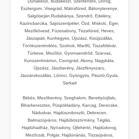
Dunakeszi, Budakeszi, Szentendre, Dorog,
Esztergom, Visegrád, Mátrafüred, Bátonyterenye,
Salgótarján,Rudabánya, Szendrő, Edelény,
Kazincbarcika, Sajószentpéter, Ózd, Miskolc, Eger,
Mezőkövesd, Füzesabony, Tiszafüred, Heves,
Jászapáti, Kunhegyes, Újszász, Kisújszállás,
Törökszentmiklós, Szolnok, Martfű, Tiszaföldvár,
Túrkeve, Mezőtúr, Gyomaendrőd, Szarvas,
Kunszentmárton, Csongrád, Abony, Nagykáta,
Újszász, Jászberény, Jászfényszaru,
Jászárokszállás, Lőrinci, Gyöngyös, Pásztó,Gyula,
Sarkad
Békés, Mezőberény, Szeghalom, Berettyóújfalu,
Biharkeresztes, Püspökladány, Karcag, Derecske,
Nádudvar, Hajdúszoboszló, Debrecen,
Balmazújváros, Hajdúböszörmény, Téglás,
Hajdúhadház, Nyíradony, Újfehértó, Hajdúdorog,
Mezőcsát, Polgár, Hajdúnánás, Tiszaújváros,