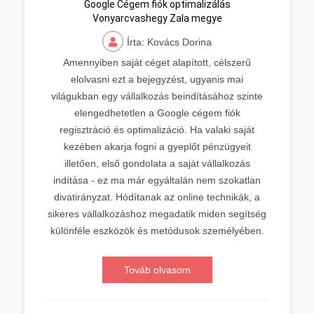
Google Cégem fiók optimalizálás
Vonyarcvashegy Zala megye
Írta: Kovács Dorina
Amennyiben saját céget alapított, célszerű
elolvasni ezt a bejegyzést, ugyanis mai
világukban egy vállalkozás beindításához szinte
elengedhetetlen a Google cégem fiók
regisztráció és optimalizáció. Ha valaki saját
kezében akarja fogni a gyeplőt pénzügyeit
illetően, első gondolata a saját vállalkozás
indítása - ez ma már egyáltalán nem szokatlan
divatirányzat. Hódítanak az online technikák, a
sikeres vállalkozáshoz megadatik miden segítség
különféle eszközök és metódusok személyében.
Továb olvasom