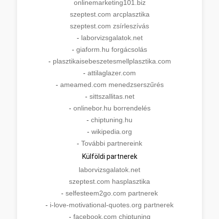
onlinemarketing101.biz
szeptest.com arcplasztika
szeptest.com zsírleszívás
-
laborvizsgalatok.net
-
giaform.hu forgácsolás
-
plasztikaisebeszetesmellplasztika.com
-
attilaglazer.com
-
ameamed.com menedzserszűrés
-
sittszallitas.net
-
onlinebor.hu borrendelés
-
chiptuning.hu
-
wikipedia.org
-
További partnereink
Külföldi partnerek
laborvizsgalatok.net
szeptest.com hasplasztika
-
selfesteem2go.com partnerek
-
i-love-motivational-quotes.org partnerek
-
facebook.com chiptuning