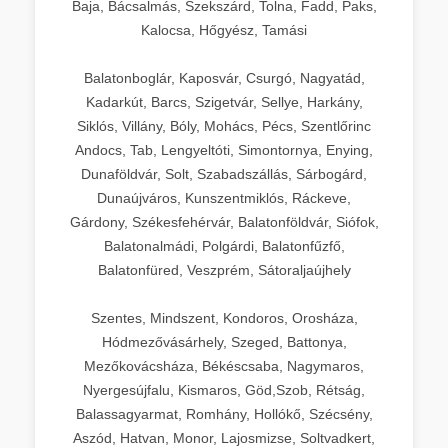
Baja, Bácsalmás, Szekszárd, Tolna, Fadd, Paks,
Kalocsa, Hőgyész, Tamási
Balatonboglár, Kaposvár, Csurgó, Nagyatád,
Kadarkút, Barcs, Szigetvár, Sellye, Harkány,
Siklós, Villány, Bóly, Mohács, Pécs, Szentlőrinc
Andocs, Tab, Lengyeltóti, Simontornya, Enying,
Dunaföldvár, Solt, Szabadszállás, Sárbogárd,
Dunaújváros, Kunszentmiklós, Ráckeve,
Gárdony, Székesfehérvár, Balatonföldvár, Siófok,
Balatonalmádi, Polgárdi, Balatonfűzfő,
Balatonfüred, Veszprém, Sátoraljaújhely
Szentes, Mindszent, Kondoros, Orosháza,
Hódmezővásárhely, Szeged, Battonya,
Mezőkovácsháza, Békéscsaba, Nagymaros,
Nyergesújfalu, Kismaros, Göd,Szob, Rétság,
Balassagyarmat, Romhány, Hollókő, Szécsény,
Aszód, Hatvan, Monor, Lajosmizse, Soltvadkert,