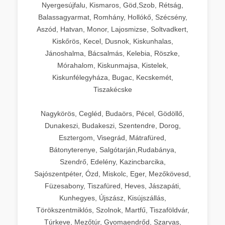
Nyergesújfalu, Kismaros, Göd,Szob, Rétság,
Balassagyarmat, Romhány, Hollókő, Szécsény,
Aszód, Hatvan, Monor, Lajosmizse, Soltvadkert,
Kiskőrös, Kecel, Dusnok, Kiskunhalas,
Jánoshalma, Bácsalmás, Kelebia, Röszke,
Mórahalom, Kiskunmajsa, Kistelek,
Kiskunfélegyháza, Bugac, Kecskemét,
Tiszakécske
Nagykörös, Cegléd, Budaörs, Pécel, Gödöllő,
Dunakeszi, Budakeszi, Szentendre, Dorog,
Esztergom, Visegrád, Mátrafüred,
Bátonyterenye, Salgótarján,Rudabánya,
Szendrő, Edelény, Kazincbarcika,
Sajószentpéter, Ózd, Miskolc, Eger, Mezőkövesd,
Füzesabony, Tiszafüred, Heves, Jászapáti,
Kunhegyes, Újszász, Kisújszállás,
Törökszentmiklós, Szolnok, Martfű, Tiszaföldvár,
Túrkeve, Mezőtúr, Gyomaendrőd, Szarvas,