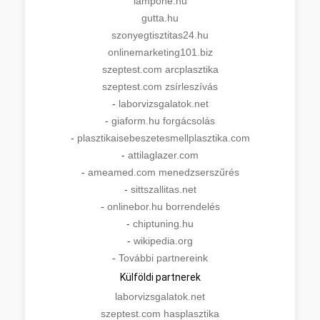
lampone.hu
gutta.hu
szonyegtisztitas24.hu
onlinemarketing101.biz
szeptest.com arcplasztika
szeptest.com zsírleszívás
-
laborvizsgalatok.net
-
giaform.hu forgácsolás
-
plasztikaisebeszetesmellplasztika.com
-
attilaglazer.com
-
ameamed.com menedzserszűrés
-
sittszallitas.net
-
onlinebor.hu borrendelés
-
chiptuning.hu
-
wikipedia.org
-
További partnereink
Külföldi partnerek
laborvizsgalatok.net
szeptest.com hasplasztika