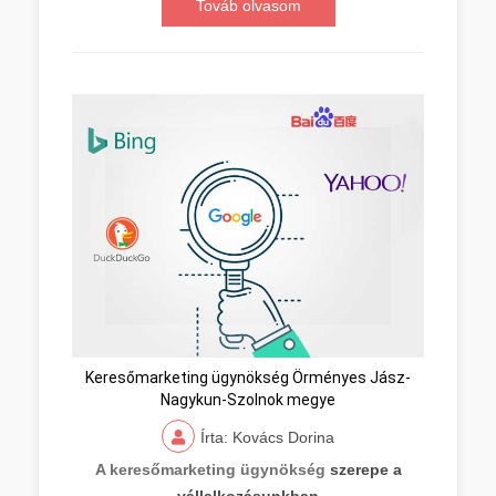
Továb olvasom
Keresőmarketing ügynökség Örményes Jász-
Nagykun-Szolnok megye
Írta: Kovács Dorina
A keresőmarketing ügynökség
szerepe a