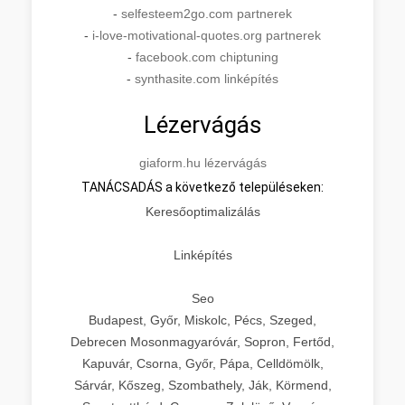
-
selfesteem2go.com partnerek
-
i-love-motivational-quotes.org partnerek
-
facebook.com chiptuning
-
synthasite.com linképítés
Lézervágás
giaform.hu lézervágás
TANÁCSADÁS a következő településeken:
Keresőoptimalizálás
Linképítés
Seo
Budapest, Győr, Miskolc, Pécs, Szeged,
Debrecen Mosonmagyaróvár, Sopron, Fertőd,
Kapuvár, Csorna, Győr, Pápa, Celldömölk,
Sárvár, Kőszeg, Szombathely, Ják, Körmend,