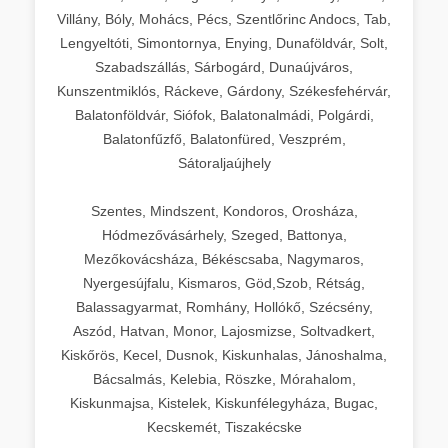
Villány, Bóly, Mohács, Pécs, Szentlőrinc Andocs, Tab,
Lengyeltóti, Simontornya, Enying, Dunaföldvár, Solt,
Szabadszállás, Sárbogárd, Dunaújváros,
Kunszentmiklós, Ráckeve, Gárdony, Székesfehérvár,
Balatonföldvár, Siófok, Balatonalmádi, Polgárdi,
Balatonfűzfő, Balatonfüred, Veszprém,
Sátoraljaújhely
Szentes, Mindszent, Kondoros, Orosháza,
Hódmezővásárhely, Szeged, Battonya,
Mezőkovácsháza, Békéscsaba, Nagymaros,
Nyergesújfalu, Kismaros, Göd,Szob, Rétság,
Balassagyarmat, Romhány, Hollókő, Szécsény,
Aszód, Hatvan, Monor, Lajosmizse, Soltvadkert,
Kiskőrös, Kecel, Dusnok, Kiskunhalas, Jánoshalma,
Bácsalmás, Kelebia, Röszke, Mórahalom,
Kiskunmajsa, Kistelek, Kiskunfélegyháza, Bugac,
Kecskemét, Tiszakécske