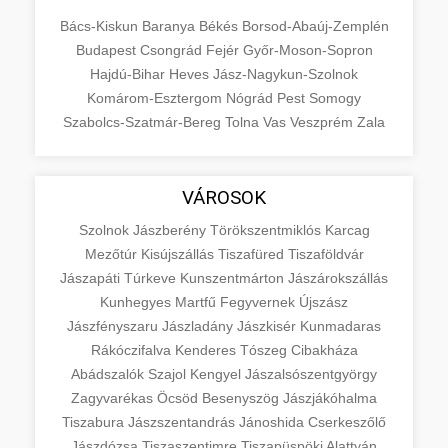
Bács-Kiskun
Baranya
Békés
Borsod-Abaúj-Zemplén
Budapest
Csongrád
Fejér
Győr-Moson-Sopron
Hajdú-Bihar
Heves
Jász-Nagykun-Szolnok
Komárom-Esztergom
Nógrád
Pest
Somogy
Szabolcs-Szatmár-Bereg
Tolna
Vas
Veszprém
Zala
VÁROSOK
Szolnok
Jászberény
Törökszentmiklós
Karcag
Mezőtúr
Kisújszállás
Tiszafüred
Tiszaföldvár
Jászapáti
Túrkeve
Kunszentmárton
Jászárokszállás
Kunhegyes
Martfű
Fegyvernek
Újszász
Jászfényszaru
Jászladány
Jászkisér
Kunmadaras
Rákóczifalva
Kenderes
Tószeg
Cibakháza
Abádszalók
Szajol
Kengyel
Jászalsószentgyörgy
Zagyvarékas
Öcsöd
Besenyszög
Jászjákóhalma
Tiszabura
Jászszentandrás
Jánoshida
Cserkeszőlő
Jászdózsa
Tiszaszentimre
Tiszapüspöki
Alattyán