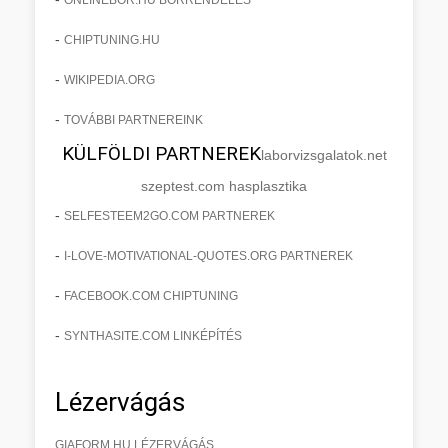
-
CHIPTUNING.HU
-
WIKIPEDIA.ORG
-
TOVÁBBI PARTNEREINK
KÜLFÖLDI PARTNEREK
laborvizsgalatok.net
szeptest.com hasplasztika
-
SELFESTEEM2GO.COM PARTNEREK
-
I-LOVE-MOTIVATIONAL-QUOTES.ORG PARTNEREK
-
FACEBOOK.COM CHIPTUNING
-
SYNTHASITE.COM LINKÉPÍTÉS
Lézervágás
GIAFORM.HU LÉZERVÁGÁS