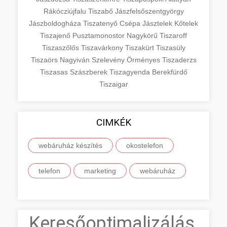
Rákócziújfalu
Tiszabő
Jászfelsőszentgyörgy
Jászboldogháza
Tiszatenyő
Csépa
Jásztelek
Kőtelek
Tiszajenő
Pusztamonostor
Nagykörű
Tiszaroff
Tiszaszőlős
Tiszavárkony
Tiszakürt
Tiszasüly
Tiszaörs
Nagyiván
Szelevény
Örményes
Tiszaderzs
Tiszasas
Szászberek
Tiszagyenda
Berekfürdő
Tiszaigar
CIMKÉK
webáruház készítés
okostelefon
telefon
marketing
webáruház
Keresőoptimalizálás,