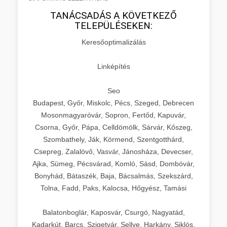
TANÁCSADÁS A KÖVETKEZŐ
TELEPÜLÉSEKEN:
Keresőoptimalizálás
Linképítés
Seo
Budapest, Győr, Miskolc, Pécs, Szeged, Debrecen
Mosonmagyaróvár, Sopron, Fertőd, Kapuvár,
Csorna, Győr, Pápa, Celldömölk, Sárvár, Kőszeg,
Szombathely, Ják, Körmend, Szentgotthárd,
Csepreg, Zalalövő, Vasvár, Jánosháza, Devecser,
Ajka, Sümeg, Pécsvárad, Komló, Sásd, Dombóvár,
Bonyhád, Bátaszék, Baja, Bácsalmás, Szekszárd,
Tolna, Fadd, Paks, Kalocsa, Hőgyész, Tamási
Balatonboglár, Kaposvár, Csurgó, Nagyatád,
Kadarkút, Barcs, Szigetvár, Sellye, Harkány, Siklós,