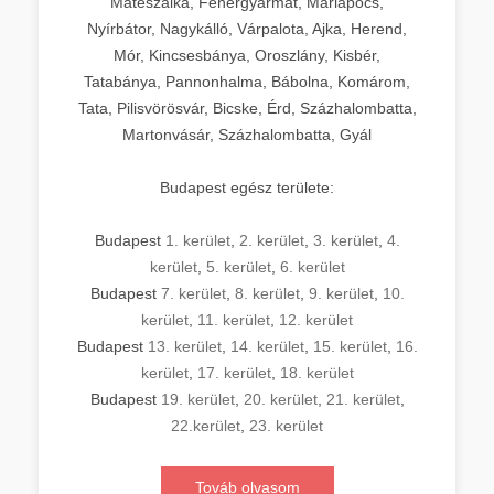
Mátészalka, Fehérgyarmat, Máriapócs,
Nyírbátor, Nagykálló, Várpalota, Ajka, Herend,
Mór, Kincsesbánya, Oroszlány, Kisbér,
Tatabánya, Pannonhalma, Bábolna, Komárom,
Tata, Pilisvörösvár, Bicske, Érd, Százhalombatta,
Martonvásár, Százhalombatta, Gyál
Budapest egész területe:
Budapest
1. kerület
,
2. kerület
,
3. kerület
,
4.
kerület
,
5. kerület
,
6. kerület
Budapest
7. kerület
,
8. kerület
,
9. kerület
,
10.
kerület
,
11. kerület
,
12. kerület
Budapest
13. kerület
,
14. kerület
,
15. kerület
,
16.
kerület
,
17. kerület
,
18. kerület
Budapest
19. kerület
,
20. kerület
,
21. kerület
,
22.kerület
,
23. kerület
Továb olvasom