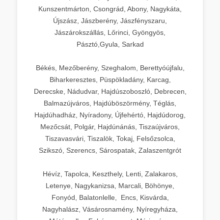
Kunszentmárton, Csongrád, Abony, Nagykáta,
Újszász, Jászberény, Jászfényszaru,
Jászárokszállás, Lőrinci, Gyöngyös,
Pásztó,Gyula, Sarkad
Békés, Mezőberény, Szeghalom, Berettyóújfalu,
Biharkeresztes, Püspökladány, Karcag,
Derecske, Nádudvar, Hajdúszoboszló, Debrecen,
Balmazújváros, Hajdúböszörmény, Téglás,
Hajdúhadház, Nyíradony, Újfehértó, Hajdúdorog,
Mezőcsát, Polgár, Hajdúnánás, Tiszaújváros,
Tiszavasvári, Tiszalök, Tokaj, Felsőzsolca,
Szikszó, Szerencs, Sárospatak, Zalaszentgrót
Hévíz, Tapolca, Keszthely, Lenti, Zalakaros,
Letenye, Nagykanizsa, Marcali, Böhönye,
Fonyód, Balatonlelle, Encs, Kisvárda,
Nagyhalász, Vásárosnamény, Nyíregyháza,