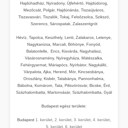
Hajdúhadház, Nyíradony, Újfehértó, Hajdúdorog,
Mezőcsát, Polgár, Hajdúnánás, Tiszaújváros,
Tiszavasvári, Tiszalök, Tokaj, Felsőzsolca, Szikszó,
Szerencs, Sárospatak, Zalaszentgrót
Hévíz, Tapolca, Keszthely, Lenti, Zalakaros, Letenye,
Nagykanizsa, Marcali, Böhönye, Fonyód,
Balatonlelle, Encs, Kisvárda, Nagyhalász,
Vásárosnamény, Nyíregyháza, Mátészalka,
Fehérgyarmat, Máriapócs, Nyírbátor, Nagykálló,
Várpalota, Ajka, Herend, Mór, Kincsesbánya,
Oroszlány, Kisbér, Tatabánya, Pannonhalma,
Bábolna, Komárom, Tata, Pilisvörösvár, Bicske, Érd,
Százhalombatta, Martonvásár, Százhalombatta, Gyál
Budapest egész területe:
Budapest
1. kerület
,
2. kerület
,
3. kerület
,
4. kerület
,
5. kerület
,
6. kerület