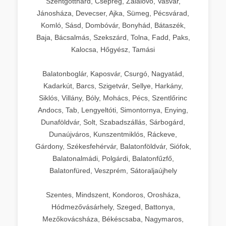
Szentgotthárd, Csepreg, Zalalövő, Vasvár,
Jánosháza, Devecser, Ajka, Sümeg, Pécsvárad,
Komló, Sásd, Dombóvár, Bonyhád, Bátaszék,
Baja, Bácsalmás, Szekszárd, Tolna, Fadd, Paks,
Kalocsa, Hőgyész, Tamási
Balatonboglár, Kaposvár, Csurgó, Nagyatád,
Kadarkút, Barcs, Szigetvár, Sellye, Harkány,
Siklós, Villány, Bóly, Mohács, Pécs, Szentlőrinc
Andocs, Tab, Lengyeltóti, Simontornya, Enying,
Dunaföldvár, Solt, Szabadszállás, Sárbogárd,
Dunaújváros, Kunszentmiklós, Ráckeve,
Gárdony, Székesfehérvár, Balatonföldvár, Siófok,
Balatonalmádi, Polgárdi, Balatonfűzfő,
Balatonfüred, Veszprém, Sátoraljaújhely
Szentes, Mindszent, Kondoros, Orosháza,
Hódmezővásárhely, Szeged, Battonya,
Mezőkovácsháza, Békéscsaba, Nagymaros,