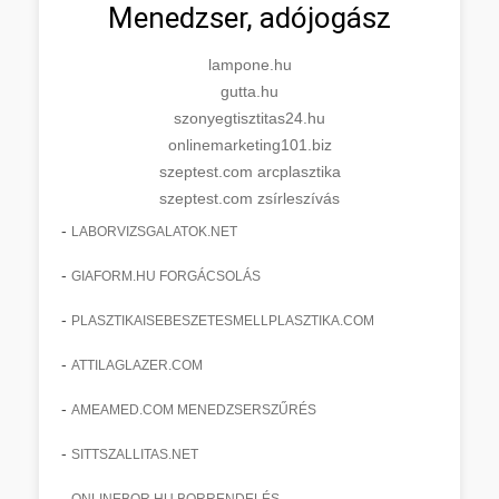
Menedzser, adójogász
lampone.hu
gutta.hu
szonyegtisztitas24.hu
onlinemarketing101.biz
szeptest.com arcplasztika
szeptest.com zsírleszívás
-
LABORVIZSGALATOK.NET
-
GIAFORM.HU FORGÁCSOLÁS
-
PLASZTIKAISEBESZETESMELLPLASZTIKA.COM
-
ATTILAGLAZER.COM
-
AMEAMED.COM MENEDZSERSZŰRÉS
-
SITTSZALLITAS.NET
-
ONLINEBOR.HU BORRENDELÉS