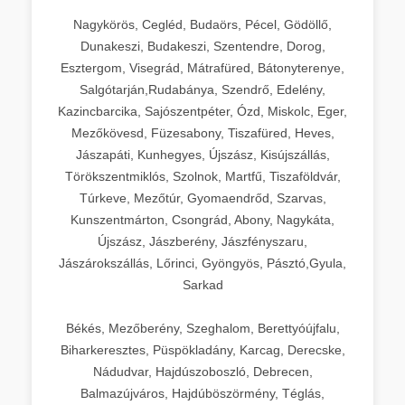
Nagykörös, Cegléd, Budaörs, Pécel, Gödöllő,
Dunakeszi, Budakeszi, Szentendre, Dorog,
Esztergom, Visegrád, Mátrafüred, Bátonyterenye,
Salgótarján,Rudabánya, Szendrő, Edelény,
Kazincbarcika, Sajószentpéter, Ózd, Miskolc, Eger,
Mezőkövesd, Füzesabony, Tiszafüred, Heves,
Jászapáti, Kunhegyes, Újszász, Kisújszállás,
Törökszentmiklós, Szolnok, Martfű, Tiszaföldvár,
Túrkeve, Mezőtúr, Gyomaendrőd, Szarvas,
Kunszentmárton, Csongrád, Abony, Nagykáta,
Újszász, Jászberény, Jászfényszaru,
Jászárokszállás, Lőrinci, Gyöngyös, Pásztó,Gyula,
Sarkad
Békés, Mezőberény, Szeghalom, Berettyóújfalu,
Biharkeresztes, Püspökladány, Karcag, Derecske,
Nádudvar, Hajdúszoboszló, Debrecen,
Balmazújváros, Hajdúböszörmény, Téglás,