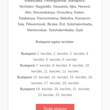
Mátészalka, Fehérgyarmat, Máriapócs,
Nyírbátor, Nagykálló, Várpalota, Ajka, Herend,
Mór, Kincsesbánya, Oroszlány, Kisbér,
Tatabánya, Pannonhalma, Bábolna, Komárom,
Tata, Pilisvörösvár, Bicske, Érd, Százhalombatta,
Martonvásár, Százhalombatta, Gyál
Budapest egész területe:
Budapest
1. kerület
,
2. kerület
,
3. kerület
,
4.
kerület
,
5. kerület
,
6. kerület
Budapest
7. kerület
,
8. kerület
,
9. kerület
,
10.
kerület
,
11. kerület
,
12. kerület
Budapest
13. kerület
,
14. kerület
,
15. kerület
,
16.
kerület
,
17. kerület
,
18. kerület
Budapest
19. kerület
,
20. kerület
,
21. kerület
,
22.kerület
,
23. kerület
Továb olvasom