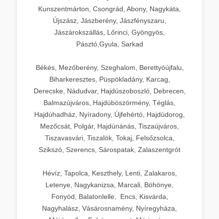
Kunszentmárton, Csongrád, Abony, Nagykáta,
Újszász, Jászberény, Jászfényszaru,
Jászárokszállás, Lőrinci, Gyöngyös,
Pásztó,Gyula, Sarkad
Békés, Mezőberény, Szeghalom, Berettyóújfalu,
Biharkeresztes, Püspökladány, Karcag,
Derecske, Nádudvar, Hajdúszoboszló, Debrecen,
Balmazújváros, Hajdúböszörmény, Téglás,
Hajdúhadház, Nyíradony, Újfehértó, Hajdúdorog,
Mezőcsát, Polgár, Hajdúnánás, Tiszaújváros,
Tiszavasvári, Tiszalök, Tokaj, Felsőzsolca,
Szikszó, Szerencs, Sárospatak, Zalaszentgrót
Hévíz, Tapolca, Keszthely, Lenti, Zalakaros,
Letenye, Nagykanizsa, Marcali, Böhönye,
Fonyód, Balatonlelle, Encs, Kisvárda,
Nagyhalász, Vásárosnamény, Nyíregyháza,