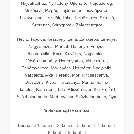
Hajdúhadház, Nyíradony, Újfehértó, Hajdúdorog,
Mezőcsát, Polgár, Hajdúnánás, Tiszaújváros,
Tiszavasvári, Tiszalök, Tokaj, Felsőzsolca, Szikszó,
Szerencs, Sárospatak, Zalaszentgrót
Hévíz, Tapolca, Keszthely, Lenti, Zalakaros, Letenye,
Nagykanizsa, Marcali, Böhönye, Fonyód,
Balatonlelle, Encs, Kisvárda, Nagyhalász,
Vásárosnamény, Nyíregyháza, Mátészalka,
Fehérgyarmat, Máriapócs, Nyírbátor, Nagykálló,
Várpalota, Ajka, Herend, Mór, Kincsesbánya,
Oroszlány, Kisbér, Tatabánya, Pannonhalma,
Bábolna, Komárom, Tata, Pilisvörösvár, Bicske, Érd,
Százhalombatta, Martonvásár, Százhalombatta, Gyál
Budapest egész területe:
Budapest
1. kerület
,
2. kerület
,
3. kerület
,
4. kerület
,
5. kerület
,
6. kerület