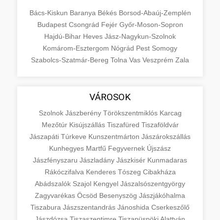
Bács-Kiskun
Baranya
Békés
Borsod-Abaúj-Zemplén
Budapest
Csongrád
Fejér
Győr-Moson-Sopron
Hajdú-Bihar
Heves
Jász-Nagykun-Szolnok
Komárom-Esztergom
Nógrád
Pest
Somogy
Szabolcs-Szatmár-Bereg
Tolna
Vas
Veszprém
Zala
VÁROSOK
Szolnok
Jászberény
Törökszentmiklós
Karcag
Mezőtúr
Kisújszállás
Tiszafüred
Tiszaföldvár
Jászapáti
Túrkeve
Kunszentmárton
Jászárokszállás
Kunhegyes
Martfű
Fegyvernek
Újszász
Jászfényszaru
Jászladány
Jászkisér
Kunmadaras
Rákóczifalva
Kenderes
Tószeg
Cibakháza
Abádszalók
Szajol
Kengyel
Jászalsószentgyörgy
Zagyvarékas
Öcsöd
Besenyszög
Jászjákóhalma
Tiszabura
Jászszentandrás
Jánoshida
Cserkeszőlő
Jászdózsa
Tiszaszentimre
Tiszapüspöki
Alattyán