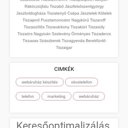
Rákócziújfalu
Tiszabő
Jászfelsőszentgyörgy
Jászboldogháza
Tiszatenyő
Csépa
Jásztelek
Kőtelek
Tiszajenő
Pusztamonostor
Nagykörű
Tiszaroff
Tiszaszőlős
Tiszavárkony
Tiszakürt
Tiszasüly
Tiszaörs
Nagyiván
Szelevény
Örményes
Tiszaderzs
Tiszasas
Szászberek
Tiszagyenda
Berekfürdő
Tiszaigar
CIMKÉK
webáruház készítés
okostelefon
telefon
marketing
webáruház
Keresőoptimalizálás,