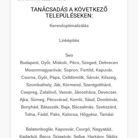
TANÁCSADÁS A KÖVETKEZŐ
TELEPÜLÉSEKEN:
Keresőoptimalizálás
Linképítés
Seo
Budapest, Győr, Miskolc, Pécs, Szeged, Debrecen
Mosonmagyaróvár, Sopron, Fertőd, Kapuvár,
Csorna, Győr, Pápa, Celldömölk, Sárvár, Kőszeg,
Szombathely, Ják, Körmend, Szentgotthárd,
Csepreg, Zalalövő, Vasvár, Jánosháza, Devecser,
Ajka, Sümeg, Pécsvárad, Komló, Sásd, Dombóvár,
Bonyhád, Bátaszék, Baja, Bácsalmás, Szekszárd,
Tolna, Fadd, Paks, Kalocsa, Hőgyész, Tamási
Balatonboglár, Kaposvár, Csurgó, Nagyatád,
Kadarkút, Barcs, Szigetvár, Sellye, Harkány, Siklós,