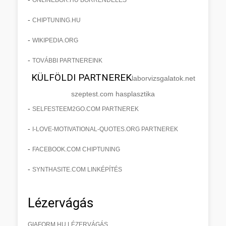
-
CHIPTUNING.HU
-
WIKIPEDIA.ORG
-
TOVÁBBI PARTNEREINK
KÜLFÖLDI PARTNEREK
laborvizsgalatok.net
szeptest.com hasplasztika
-
SELFESTEEM2GO.COM PARTNEREK
-
I-LOVE-MOTIVATIONAL-QUOTES.ORG PARTNEREK
-
FACEBOOK.COM CHIPTUNING
-
SYNTHASITE.COM LINKÉPÍTÉS
Lézervágás
GIAFORM.HU LÉZERVÁGÁS