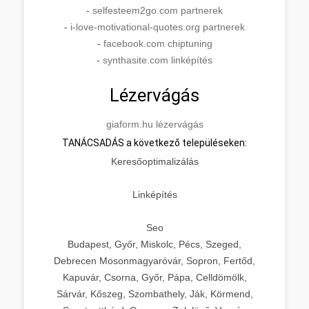
-
selfesteem2go.com partnerek
-
i-love-motivational-quotes.org partnerek
-
facebook.com chiptuning
-
synthasite.com linképítés
Lézervágás
giaform.hu lézervágás
TANÁCSADÁS a következő településeken:
Keresőoptimalizálás
Linképítés
Seo
Budapest, Győr, Miskolc, Pécs, Szeged,
Debrecen Mosonmagyaróvár, Sopron, Fertőd,
Kapuvár, Csorna, Győr, Pápa, Celldömölk,
Sárvár, Kőszeg, Szombathely, Ják, Körmend,