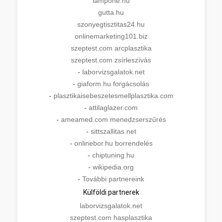
lampone.hu
gutta.hu
szonyegtisztitas24.hu
onlinemarketing101.biz
szeptest.com arcplasztika
szeptest.com zsírleszívás
-
laborvizsgalatok.net
-
giaform.hu forgácsolás
-
plasztikaisebeszetesmellplasztika.com
-
attilaglazer.com
-
ameamed.com menedzserszűrés
-
sittszallitas.net
-
onlinebor.hu borrendelés
-
chiptuning.hu
-
wikipedia.org
-
További partnereink
Külföldi partnerek
laborvizsgalatok.net
szeptest.com hasplasztika