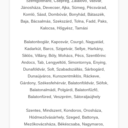
Szentgotthárd, Csepreg, Zalalövő, Vasvár,
Jánosháza, Devecser, Ajka, Sümeg, Pécsvárad,
Komló, Sásd, Dombóvár, Bonyhád, Bátaszék,
Baja, Bácsalmás, Szekszárd, Tolna, Fadd, Paks,
Kalocsa, Hőgyész, Tamási
Balatonboglár, Kaposvár, Csurgó, Nagyatád,
Kadarkút, Barcs, Szigetvár, Sellye, Harkány,
Siklós, Villány, Bóly, Mohács, Pécs, Szentlőrinc
Andocs, Tab, Lengyeltóti, Simontornya, Enying,
Dunaföldvár, Solt, Szabadszállás, Sárbogárd,
Dunaújváros, Kunszentmiklós, Ráckeve,
Gárdony, Székesfehérvár, Balatonföldvár, Siófok,
Balatonalmádi, Polgárdi, Balatonfűzfő,
Balatonfüred, Veszprém, Sátoraljaújhely
Szentes, Mindszent, Kondoros, Orosháza,
Hódmezővásárhely, Szeged, Battonya,
Mezőkovácsháza, Békéscsaba, Nagymaros,