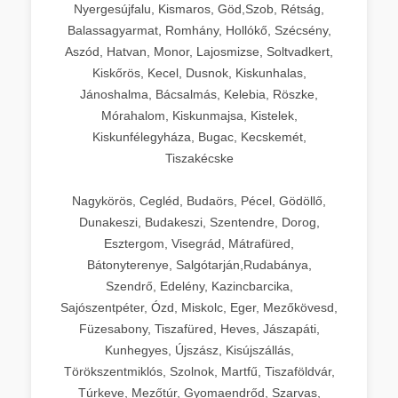
Nyergesújfalu, Kismaros, Göd,Szob, Rétság,
Balassagyarmat, Romhány, Hollókő, Szécsény,
Aszód, Hatvan, Monor, Lajosmizse, Soltvadkert,
Kiskőrös, Kecel, Dusnok, Kiskunhalas,
Jánoshalma, Bácsalmás, Kelebia, Röszke,
Mórahalom, Kiskunmajsa, Kistelek,
Kiskunfélegyháza, Bugac, Kecskemét,
Tiszakécske
Nagykörös, Cegléd, Budaörs, Pécel, Gödöllő,
Dunakeszi, Budakeszi, Szentendre, Dorog,
Esztergom, Visegrád, Mátrafüred,
Bátonyterenye, Salgótarján,Rudabánya,
Szendrő, Edelény, Kazincbarcika,
Sajószentpéter, Ózd, Miskolc, Eger, Mezőkövesd,
Füzesabony, Tiszafüred, Heves, Jászapáti,
Kunhegyes, Újszász, Kisújszállás,
Törökszentmiklós, Szolnok, Martfű, Tiszaföldvár,
Túrkeve, Mezőtúr, Gyomaendrőd, Szarvas,