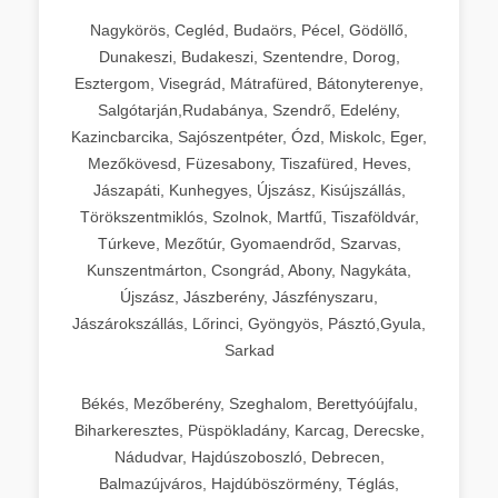
Nagykörös, Cegléd, Budaörs, Pécel, Gödöllő,
Dunakeszi, Budakeszi, Szentendre, Dorog,
Esztergom, Visegrád, Mátrafüred, Bátonyterenye,
Salgótarján,Rudabánya, Szendrő, Edelény,
Kazincbarcika, Sajószentpéter, Ózd, Miskolc, Eger,
Mezőkövesd, Füzesabony, Tiszafüred, Heves,
Jászapáti, Kunhegyes, Újszász, Kisújszállás,
Törökszentmiklós, Szolnok, Martfű, Tiszaföldvár,
Túrkeve, Mezőtúr, Gyomaendrőd, Szarvas,
Kunszentmárton, Csongrád, Abony, Nagykáta,
Újszász, Jászberény, Jászfényszaru,
Jászárokszállás, Lőrinci, Gyöngyös, Pásztó,Gyula,
Sarkad
Békés, Mezőberény, Szeghalom, Berettyóújfalu,
Biharkeresztes, Püspökladány, Karcag, Derecske,
Nádudvar, Hajdúszoboszló, Debrecen,
Balmazújváros, Hajdúböszörmény, Téglás,