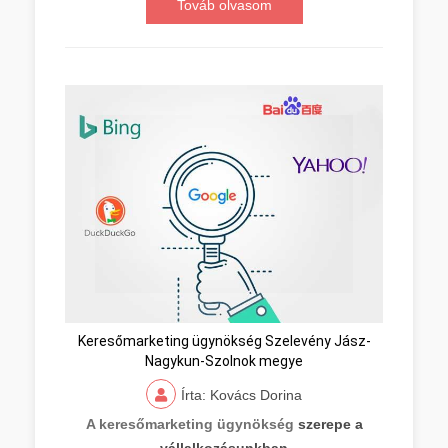
Továb olvasom
Keresőmarketing ügynökség Szelevény Jász-
Nagykun-Szolnok megye
Írta: Kovács Dorina
A keresőmarketing ügynökség
szerepe a