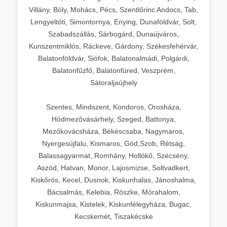
Villány, Bóly, Mohács, Pécs, Szentlőrinc Andocs, Tab,
Lengyeltóti, Simontornya, Enying, Dunaföldvár, Solt,
Szabadszállás, Sárbogárd, Dunaújváros,
Kunszentmiklós, Ráckeve, Gárdony, Székesfehérvár,
Balatonföldvár, Siófok, Balatonalmádi, Polgárdi,
Balatonfűzfő, Balatonfüred, Veszprém,
Sátoraljaújhely
Szentes, Mindszent, Kondoros, Orosháza,
Hódmezővásárhely, Szeged, Battonya,
Mezőkovácsháza, Békéscsaba, Nagymaros,
Nyergesújfalu, Kismaros, Göd,Szob, Rétság,
Balassagyarmat, Romhány, Hollókő, Szécsény,
Aszód, Hatvan, Monor, Lajosmizse, Soltvadkert,
Kiskőrös, Kecel, Dusnok, Kiskunhalas, Jánoshalma,
Bácsalmás, Kelebia, Röszke, Mórahalom,
Kiskunmajsa, Kistelek, Kiskunfélegyháza, Bugac,
Kecskemét, Tiszakécske