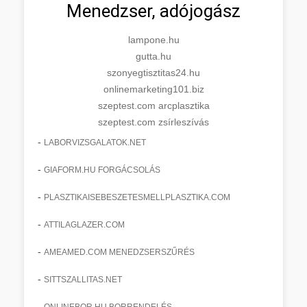
Menedzser, adójogász
lampone.hu
gutta.hu
szonyegtisztitas24.hu
onlinemarketing101.biz
szeptest.com arcplasztika
szeptest.com zsírleszívás
-
LABORVIZSGALATOK.NET
-
GIAFORM.HU FORGÁCSOLÁS
-
PLASZTIKAISEBESZETESMELLPLASZTIKA.COM
-
ATTILAGLAZER.COM
-
AMEAMED.COM MENEDZSERSZŰRÉS
-
SITTSZALLITAS.NET
-
ONLINEBOR.HU BORRENDELÉS