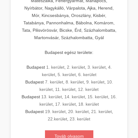
Mátészalka, Fehérgyarmat, Máriapócs,
Nyírbátor, Nagykálló, Várpalota, Ajka, Herend,
Mór, Kincsesbánya, Oroszlány, Kisbér,
Tatabánya, Pannonhalma, Bábolna, Komárom,
Tata, Pilisvörösvár, Bicske, Érd, Százhalombatta,
Martonvásár, Százhalombatta, Gyál
Budapest egész területe:
Budapest
1. kerület
,
2. kerület
,
3. kerület
,
4.
kerület
,
5. kerület
,
6. kerület
Budapest
7. kerület
,
8. kerület
,
9. kerület
,
10.
kerület
,
11. kerület
,
12. kerület
Budapest
13. kerület
,
14. kerület
,
15. kerület
,
16.
kerület
,
17. kerület
,
18. kerület
Budapest
19. kerület
,
20. kerület
,
21. kerület
,
22.kerület
,
23. kerület
Továb olvasom