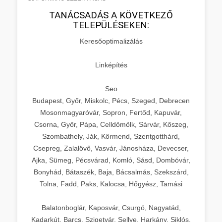
TANÁCSADÁS A KÖVETKEZŐ
TELEPÜLÉSEKEN:
Keresőoptimalizálás
Linképítés
Seo
Budapest, Győr, Miskolc, Pécs, Szeged, Debrecen
Mosonmagyaróvár, Sopron, Fertőd, Kapuvár,
Csorna, Győr, Pápa, Celldömölk, Sárvár, Kőszeg,
Szombathely, Ják, Körmend, Szentgotthárd,
Csepreg, Zalalövő, Vasvár, Jánosháza, Devecser,
Ajka, Sümeg, Pécsvárad, Komló, Sásd, Dombóvár,
Bonyhád, Bátaszék, Baja, Bácsalmás, Szekszárd,
Tolna, Fadd, Paks, Kalocsa, Hőgyész, Tamási
Balatonboglár, Kaposvár, Csurgó, Nagyatád,
Kadarkút, Barcs, Szigetvár, Sellye, Harkány, Siklós,