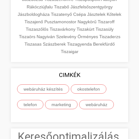
Rákócziújfalu
Tiszabő
Jászfelsőszentgyörgy
Jászboldogháza
Tiszatenyő
Csépa
Jásztelek
Kőtelek
Tiszajenő
Pusztamonostor
Nagykörű
Tiszaroff
Tiszaszőlős
Tiszavárkony
Tiszakürt
Tiszasüly
Tiszaörs
Nagyiván
Szelevény
Örményes
Tiszaderzs
Tiszasas
Szászberek
Tiszagyenda
Berekfürdő
Tiszaigar
CIMKÉK
webáruház készítés
okostelefon
telefon
marketing
webáruház
Keresőoptimalizálás,