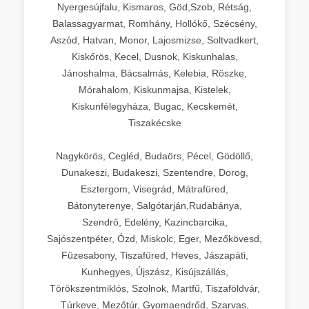
Nyergesújfalu, Kismaros, Göd,Szob, Rétság,
Balassagyarmat, Romhány, Hollókő, Szécsény,
Aszód, Hatvan, Monor, Lajosmizse, Soltvadkert,
Kiskőrös, Kecel, Dusnok, Kiskunhalas,
Jánoshalma, Bácsalmás, Kelebia, Röszke,
Mórahalom, Kiskunmajsa, Kistelek,
Kiskunfélegyháza, Bugac, Kecskemét,
Tiszakécske
Nagykörös, Cegléd, Budaörs, Pécel, Gödöllő,
Dunakeszi, Budakeszi, Szentendre, Dorog,
Esztergom, Visegrád, Mátrafüred,
Bátonyterenye, Salgótarján,Rudabánya,
Szendrő, Edelény, Kazincbarcika,
Sajószentpéter, Ózd, Miskolc, Eger, Mezőkövesd,
Füzesabony, Tiszafüred, Heves, Jászapáti,
Kunhegyes, Újszász, Kisújszállás,
Törökszentmiklós, Szolnok, Martfű, Tiszaföldvár,
Túrkeve, Mezőtúr, Gyomaendrőd, Szarvas,