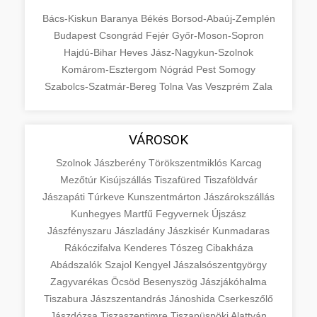
Bács-Kiskun
Baranya
Békés
Borsod-Abaúj-Zemplén
Budapest
Csongrád
Fejér
Győr-Moson-Sopron
Hajdú-Bihar
Heves
Jász-Nagykun-Szolnok
Komárom-Esztergom
Nógrád
Pest
Somogy
Szabolcs-Szatmár-Bereg
Tolna
Vas
Veszprém
Zala
VÁROSOK
Szolnok
Jászberény
Törökszentmiklós
Karcag
Mezőtúr
Kisújszállás
Tiszafüred
Tiszaföldvár
Jászapáti
Túrkeve
Kunszentmárton
Jászárokszállás
Kunhegyes
Martfű
Fegyvernek
Újszász
Jászfényszaru
Jászladány
Jászkisér
Kunmadaras
Rákóczifalva
Kenderes
Tószeg
Cibakháza
Abádszalók
Szajol
Kengyel
Jászalsószentgyörgy
Zagyvarékas
Öcsöd
Besenyszög
Jászjákóhalma
Tiszabura
Jászszentandrás
Jánoshida
Cserkeszőlő
Jászdózsa
Tiszaszentimre
Tiszapüspöki
Alattyán