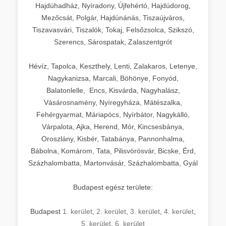
Hajdúhadház, Nyíradony, Újfehértó, Hajdúdorog,
Mezőcsát, Polgár, Hajdúnánás, Tiszaújváros,
Tiszavasvári, Tiszalök, Tokaj, Felsőzsolca, Szikszó,
Szerencs, Sárospatak, Zalaszentgrót
Hévíz, Tapolca, Keszthely, Lenti, Zalakaros, Letenye,
Nagykanizsa, Marcali, Böhönye, Fonyód,
Balatonlelle, Encs, Kisvárda, Nagyhalász,
Vásárosnamény, Nyíregyháza, Mátészalka,
Fehérgyarmat, Máriapócs, Nyírbátor, Nagykálló,
Várpalota, Ajka, Herend, Mór, Kincsesbánya,
Oroszlány, Kisbér, Tatabánya, Pannonhalma,
Bábolna, Komárom, Tata, Pilisvörösvár, Bicske, Érd,
Százhalombatta, Martonvásár, Százhalombatta, Gyál
Budapest egész területe:
Budapest
1. kerület
,
2. kerület
,
3. kerület
,
4. kerület
,
5. kerület
,
6. kerület