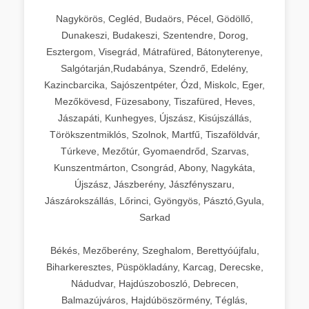
Nagykörös, Cegléd, Budaörs, Pécel, Gödöllő,
Dunakeszi, Budakeszi, Szentendre, Dorog,
Esztergom, Visegrád, Mátrafüred, Bátonyterenye,
Salgótarján,Rudabánya, Szendrő, Edelény,
Kazincbarcika, Sajószentpéter, Ózd, Miskolc, Eger,
Mezőkövesd, Füzesabony, Tiszafüred, Heves,
Jászapáti, Kunhegyes, Újszász, Kisújszállás,
Törökszentmiklós, Szolnok, Martfű, Tiszaföldvár,
Túrkeve, Mezőtúr, Gyomaendrőd, Szarvas,
Kunszentmárton, Csongrád, Abony, Nagykáta,
Újszász, Jászberény, Jászfényszaru,
Jászárokszállás, Lőrinci, Gyöngyös, Pásztó,Gyula,
Sarkad
Békés, Mezőberény, Szeghalom, Berettyóújfalu,
Biharkeresztes, Püspökladány, Karcag, Derecske,
Nádudvar, Hajdúszoboszló, Debrecen,
Balmazújváros, Hajdúböszörmény, Téglás,