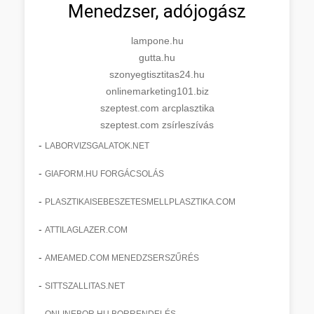
Menedzser, adójogász
lampone.hu
gutta.hu
szonyegtisztitas24.hu
onlinemarketing101.biz
szeptest.com arcplasztika
szeptest.com zsírleszívás
-
LABORVIZSGALATOK.NET
-
GIAFORM.HU FORGÁCSOLÁS
-
PLASZTIKAISEBESZETESMELLPLASZTIKA.COM
-
ATTILAGLAZER.COM
-
AMEAMED.COM MENEDZSERSZŰRÉS
-
SITTSZALLITAS.NET
-
ONLINEBOR.HU BORRENDELÉS