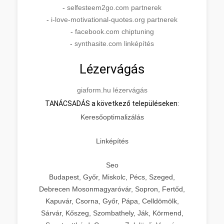
-
selfesteem2go.com partnerek
-
i-love-motivational-quotes.org partnerek
-
facebook.com chiptuning
-
synthasite.com linképítés
Lézervágás
giaform.hu lézervágás
TANÁCSADÁS a következő településeken:
Keresőoptimalizálás
Linképítés
Seo
Budapest, Győr, Miskolc, Pécs, Szeged,
Debrecen Mosonmagyaróvár, Sopron, Fertőd,
Kapuvár, Csorna, Győr, Pápa, Celldömölk,
Sárvár, Kőszeg, Szombathely, Ják, Körmend,