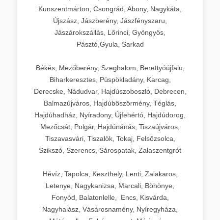
Kunszentmárton, Csongrád, Abony, Nagykáta,
Újszász, Jászberény, Jászfényszaru,
Jászárokszállás, Lőrinci, Gyöngyös,
Pásztó,Gyula, Sarkad
Békés, Mezőberény, Szeghalom, Berettyóújfalu,
Biharkeresztes, Püspökladány, Karcag,
Derecske, Nádudvar, Hajdúszoboszló, Debrecen,
Balmazújváros, Hajdúböszörmény, Téglás,
Hajdúhadház, Nyíradony, Újfehértó, Hajdúdorog,
Mezőcsát, Polgár, Hajdúnánás, Tiszaújváros,
Tiszavasvári, Tiszalök, Tokaj, Felsőzsolca,
Szikszó, Szerencs, Sárospatak, Zalaszentgrót
Hévíz, Tapolca, Keszthely, Lenti, Zalakaros,
Letenye, Nagykanizsa, Marcali, Böhönye,
Fonyód, Balatonlelle, Encs, Kisvárda,
Nagyhalász, Vásárosnamény, Nyíregyháza,