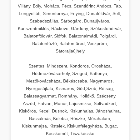
Villány, Bóly, Mohács, Pécs, Szentlőrinc Andocs, Tab,
Lengyeltóti, Simontornya, Enying, Dunaföldvár, Solt,
Szabadszállás, Sárbogárd, Dunaújváros,
Kunszentmiklós, Ráckeve, Gárdony, Székesfehérvár,
Balatonföldvár, Siófok, Balatonalmádi, Polgárdi,
Balatonfűzfő, Balatonfüred, Veszprém,
Sátoraljaújhely
Szentes, Mindszent, Kondoros, Orosháza,
Hódmezővásárhely, Szeged, Battonya,
Mezőkovácsháza, Békéscsaba, Nagymaros,
Nyergesújfalu, Kismaros, Göd,Szob, Rétság,
Balassagyarmat, Romhány, Hollókő, Szécsény,
Aszód, Hatvan, Monor, Lajosmizse, Soltvadkert,
Kiskőrös, Kecel, Dusnok, Kiskunhalas, Jánoshalma,
Bácsalmás, Kelebia, Röszke, Mórahalom,
Kiskunmajsa, Kistelek, Kiskunfélegyháza, Bugac,
Kecskemét, Tiszakécske