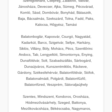
Szentgotthárd, Csepreg, Zalalövő, Vasvár,
Jánosháza, Devecser, Ajka, Sümeg, Pécsvárad,
Komló, Sásd, Dombóvár, Bonyhád, Bátaszék,
Baja, Bácsalmás, Szekszárd, Tolna, Fadd, Paks,
Kalocsa, Hőgyész, Tamási
Balatonboglár, Kaposvár, Csurgó, Nagyatád,
Kadarkút, Barcs, Szigetvár, Sellye, Harkány,
Siklós, Villány, Bóly, Mohács, Pécs, Szentlőrinc
Andocs, Tab, Lengyeltóti, Simontornya, Enying,
Dunaföldvár, Solt, Szabadszállás, Sárbogárd,
Dunaújváros, Kunszentmiklós, Ráckeve,
Gárdony, Székesfehérvár, Balatonföldvár, Siófok,
Balatonalmádi, Polgárdi, Balatonfűzfő,
Balatonfüred, Veszprém, Sátoraljaújhely
Szentes, Mindszent, Kondoros, Orosháza,
Hódmezővásárhely, Szeged, Battonya,
Mezőkovácsháza, Békéscsaba, Nagymaros,