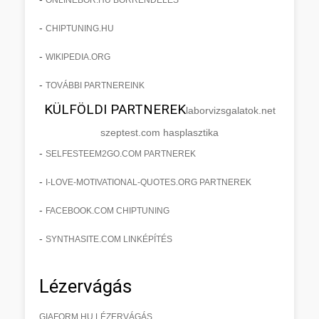
-
CHIPTUNING.HU
-
WIKIPEDIA.ORG
-
TOVÁBBI PARTNEREINK
KÜLFÖLDI PARTNEREK
laborvizsgalatok.net
szeptest.com hasplasztika
-
SELFESTEEM2GO.COM PARTNEREK
-
I-LOVE-MOTIVATIONAL-QUOTES.ORG PARTNEREK
-
FACEBOOK.COM CHIPTUNING
-
SYNTHASITE.COM LINKÉPÍTÉS
Lézervágás
GIAFORM.HU LÉZERVÁGÁS