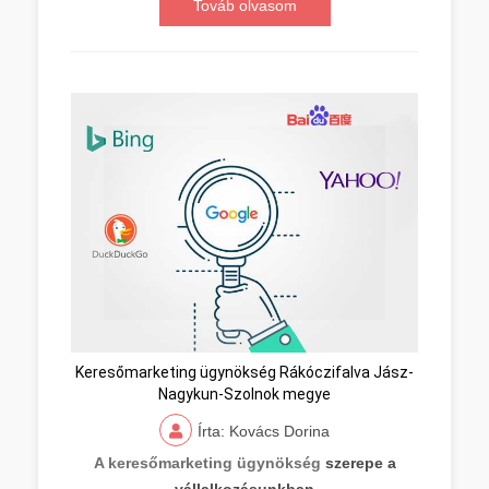
Továb olvasom
Keresőmarketing ügynökség Rákóczifalva Jász-
Nagykun-Szolnok megye
Írta: Kovács Dorina
A keresőmarketing ügynökség
szerepe a