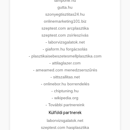
lampone.hu
gutta.hu
szonyegtisztitas24.hu
onlinemarketing101.biz
szeptest.com arcplasztika
szeptest.com zsírleszívás
-
laborvizsgalatok.net
-
giaform.hu forgácsolás
-
plasztikaisebeszetesmellplasztika.com
-
attilaglazer.com
-
ameamed.com menedzserszűrés
-
sittszallitas.net
-
onlinebor.hu borrendelés
-
chiptuning.hu
-
wikipedia.org
-
További partnereink
Külföldi partnerek
laborvizsgalatok.net
szeptest.com hasplasztika