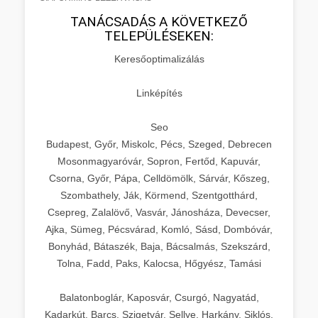
TANÁCSADÁS A KÖVETKEZŐ
TELEPÜLÉSEKEN:
Keresőoptimalizálás
Linképítés
Seo
Budapest, Győr, Miskolc, Pécs, Szeged, Debrecen
Mosonmagyaróvár, Sopron, Fertőd, Kapuvár,
Csorna, Győr, Pápa, Celldömölk, Sárvár, Kőszeg,
Szombathely, Ják, Körmend, Szentgotthárd,
Csepreg, Zalalövő, Vasvár, Jánosháza, Devecser,
Ajka, Sümeg, Pécsvárad, Komló, Sásd, Dombóvár,
Bonyhád, Bátaszék, Baja, Bácsalmás, Szekszárd,
Tolna, Fadd, Paks, Kalocsa, Hőgyész, Tamási
Balatonboglár, Kaposvár, Csurgó, Nagyatád,
Kadarkút, Barcs, Szigetvár, Sellye, Harkány, Siklós,