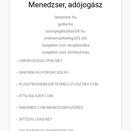
Menedzser, adójogász
lampone.hu
gutta.hu
szonyegtisztitas24.hu
onlinemarketing101.biz
szeptest.com arcplasztika
szeptest.com zsírleszívás
-
LABORVIZSGALATOK.NET
-
GIAFORM.HU FORGÁCSOLÁS
-
PLASZTIKAISEBESZETESMELLPLASZTIKA.COM
-
ATTILAGLAZER.COM
-
AMEAMED.COM MENEDZSERSZŰRÉS
-
SITTSZALLITAS.NET
-
ONLINEBOR.HU BORRENDELÉS