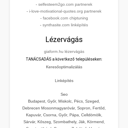
-
selfesteem2go.com partnerek
-
i-love-motivational-quotes.org partnerek
-
facebook.com chiptuning
-
synthasite.com linképítés
Lézervágás
giaform.hu lézervágás
TANÁCSADÁS a következő településeken:
Keresőoptimalizálás
Linképítés
Seo
Budapest, Győr, Miskolc, Pécs, Szeged,
Debrecen Mosonmagyaróvár, Sopron, Fertőd,
Kapuvár, Csorna, Győr, Pápa, Celldömölk,
Sárvár, Kőszeg, Szombathely, Ják, Körmend,