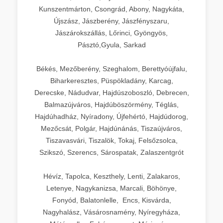
Kunszentmárton, Csongrád, Abony, Nagykáta,
Újszász, Jászberény, Jászfényszaru,
Jászárokszállás, Lőrinci, Gyöngyös,
Pásztó,Gyula, Sarkad
Békés, Mezőberény, Szeghalom, Berettyóújfalu,
Biharkeresztes, Püspökladány, Karcag,
Derecske, Nádudvar, Hajdúszoboszló, Debrecen,
Balmazújváros, Hajdúböszörmény, Téglás,
Hajdúhadház, Nyíradony, Újfehértó, Hajdúdorog,
Mezőcsát, Polgár, Hajdúnánás, Tiszaújváros,
Tiszavasvári, Tiszalök, Tokaj, Felsőzsolca,
Szikszó, Szerencs, Sárospatak, Zalaszentgrót
Hévíz, Tapolca, Keszthely, Lenti, Zalakaros,
Letenye, Nagykanizsa, Marcali, Böhönye,
Fonyód, Balatonlelle, Encs, Kisvárda,
Nagyhalász, Vásárosnamény, Nyíregyháza,