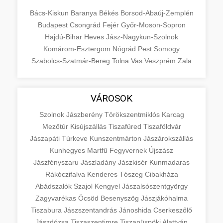
Bács-Kiskun
Baranya
Békés
Borsod-Abaúj-Zemplén
Budapest
Csongrád
Fejér
Győr-Moson-Sopron
Hajdú-Bihar
Heves
Jász-Nagykun-Szolnok
Komárom-Esztergom
Nógrád
Pest
Somogy
Szabolcs-Szatmár-Bereg
Tolna
Vas
Veszprém
Zala
VÁROSOK
Szolnok
Jászberény
Törökszentmiklós
Karcag
Mezőtúr
Kisújszállás
Tiszafüred
Tiszaföldvár
Jászapáti
Túrkeve
Kunszentmárton
Jászárokszállás
Kunhegyes
Martfű
Fegyvernek
Újszász
Jászfényszaru
Jászladány
Jászkisér
Kunmadaras
Rákóczifalva
Kenderes
Tószeg
Cibakháza
Abádszalók
Szajol
Kengyel
Jászalsószentgyörgy
Zagyvarékas
Öcsöd
Besenyszög
Jászjákóhalma
Tiszabura
Jászszentandrás
Jánoshida
Cserkeszőlő
Jászdózsa
Tiszaszentimre
Tiszapüspöki
Alattyán