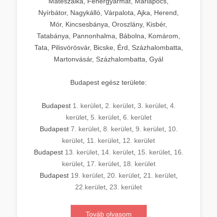
Mátészalka, Fehérgyarmat, Máriapócs,
Nyírbátor, Nagykálló, Várpalota, Ajka, Herend,
Mór, Kincsesbánya, Oroszlány, Kisbér,
Tatabánya, Pannonhalma, Bábolna, Komárom,
Tata, Pilisvörösvár, Bicske, Érd, Százhalombatta,
Martonvásár, Százhalombatta, Gyál
Budapest egész területe:
Budapest
1. kerület
,
2. kerület
,
3. kerület
,
4.
kerület
,
5. kerület
,
6. kerület
Budapest
7. kerület
,
8. kerület
,
9. kerület
,
10.
kerület
,
11. kerület
,
12. kerület
Budapest
13. kerület
,
14. kerület
,
15. kerület
,
16.
kerület
,
17. kerület
,
18. kerület
Budapest
19. kerület
,
20. kerület
,
21. kerület
,
22.kerület
,
23. kerület
Továb olvasom