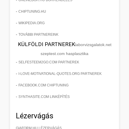
-
CHIPTUNING.HU
-
WIKIPEDIA.ORG
-
TOVÁBBI PARTNEREINK
KÜLFÖLDI PARTNEREK
laborvizsgalatok.net
szeptest.com hasplasztika
-
SELFESTEEM2GO.COM PARTNEREK
-
I-LOVE-MOTIVATIONAL-QUOTES.ORG PARTNEREK
-
FACEBOOK.COM CHIPTUNING
-
SYNTHASITE.COM LINKÉPÍTÉS
Lézervágás
GIAFORM.HU LÉZERVÁGÁS