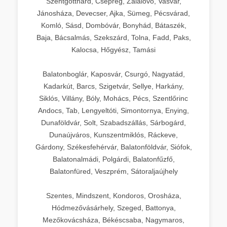
Szentgotthárd, Csepreg, Zalalövő, Vasvár,
Jánosháza, Devecser, Ajka, Sümeg, Pécsvárad,
Komló, Sásd, Dombóvár, Bonyhád, Bátaszék,
Baja, Bácsalmás, Szekszárd, Tolna, Fadd, Paks,
Kalocsa, Hőgyész, Tamási
Balatonboglár, Kaposvár, Csurgó, Nagyatád,
Kadarkút, Barcs, Szigetvár, Sellye, Harkány,
Siklós, Villány, Bóly, Mohács, Pécs, Szentlőrinc
Andocs, Tab, Lengyeltóti, Simontornya, Enying,
Dunaföldvár, Solt, Szabadszállás, Sárbogárd,
Dunaújváros, Kunszentmiklós, Ráckeve,
Gárdony, Székesfehérvár, Balatonföldvár, Siófok,
Balatonalmádi, Polgárdi, Balatonfűzfő,
Balatonfüred, Veszprém, Sátoraljaújhely
Szentes, Mindszent, Kondoros, Orosháza,
Hódmezővásárhely, Szeged, Battonya,
Mezőkovácsháza, Békéscsaba, Nagymaros,