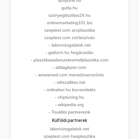
lampone.hu
gutta.hu
szonyegtisztitas24.hu
onlinemarketing101.biz
szeptest.com arcplasztika
szeptest.com zsírleszívás
-
laborvizsgalatok.net
-
giaform.hu forgácsolás
-
plasztikaisebeszetesmellplasztika.com
-
attilaglazer.com
-
ameamed.com menedzserszűrés
-
sittszallitas.net
-
onlinebor.hu borrendelés
-
chiptuning.hu
-
wikipedia.org
-
További partnereink
Külföldi partnerek
laborvizsgalatok.net
szeptest.com hasplasztika