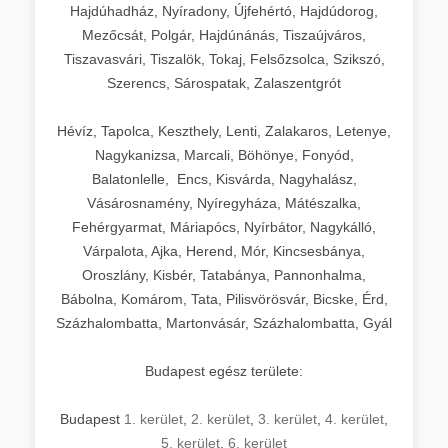
Hajdúhadház, Nyíradony, Újfehértó, Hajdúdorog,
Mezőcsát, Polgár, Hajdúnánás, Tiszaújváros,
Tiszavasvári, Tiszalök, Tokaj, Felsőzsolca, Szikszó,
Szerencs, Sárospatak, Zalaszentgrót
Hévíz, Tapolca, Keszthely, Lenti, Zalakaros, Letenye,
Nagykanizsa, Marcali, Böhönye, Fonyód,
Balatonlelle, Encs, Kisvárda, Nagyhalász,
Vásárosnamény, Nyíregyháza, Mátészalka,
Fehérgyarmat, Máriapócs, Nyírbátor, Nagykálló,
Várpalota, Ajka, Herend, Mór, Kincsesbánya,
Oroszlány, Kisbér, Tatabánya, Pannonhalma,
Bábolna, Komárom, Tata, Pilisvörösvár, Bicske, Érd,
Százhalombatta, Martonvásár, Százhalombatta, Gyál
Budapest egész területe:
Budapest
1. kerület
,
2. kerület
,
3. kerület
,
4. kerület
,
5. kerület
,
6. kerület