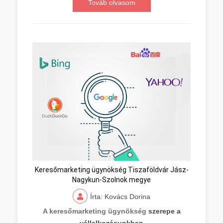
Továb olvasom
Keresőmarketing ügynökség Tiszaföldvár Jász-
Nagykun-Szolnok megye
Írta: Kovács Dorina
A keresőmarketing ügynökség
szerepe a