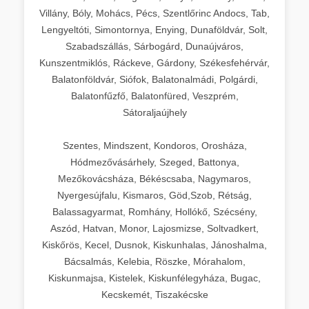
Villány, Bóly, Mohács, Pécs, Szentlőrinc Andocs, Tab,
Lengyeltóti, Simontornya, Enying, Dunaföldvár, Solt,
Szabadszállás, Sárbogárd, Dunaújváros,
Kunszentmiklós, Ráckeve, Gárdony, Székesfehérvár,
Balatonföldvár, Siófok, Balatonalmádi, Polgárdi,
Balatonfűzfő, Balatonfüred, Veszprém,
Sátoraljaújhely
Szentes, Mindszent, Kondoros, Orosháza,
Hódmezővásárhely, Szeged, Battonya,
Mezőkovácsháza, Békéscsaba, Nagymaros,
Nyergesújfalu, Kismaros, Göd,Szob, Rétság,
Balassagyarmat, Romhány, Hollókő, Szécsény,
Aszód, Hatvan, Monor, Lajosmizse, Soltvadkert,
Kiskőrös, Kecel, Dusnok, Kiskunhalas, Jánoshalma,
Bácsalmás, Kelebia, Röszke, Mórahalom,
Kiskunmajsa, Kistelek, Kiskunfélegyháza, Bugac,
Kecskemét, Tiszakécske