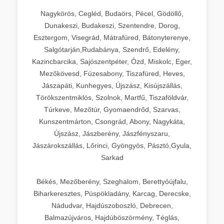
Nagykörös, Cegléd, Budaörs, Pécel, Gödöllő,
Dunakeszi, Budakeszi, Szentendre, Dorog,
Esztergom, Visegrád, Mátrafüred, Bátonyterenye,
Salgótarján,Rudabánya, Szendrő, Edelény,
Kazincbarcika, Sajószentpéter, Ózd, Miskolc, Eger,
Mezőkövesd, Füzesabony, Tiszafüred, Heves,
Jászapáti, Kunhegyes, Újszász, Kisújszállás,
Törökszentmiklós, Szolnok, Martfű, Tiszaföldvár,
Túrkeve, Mezőtúr, Gyomaendrőd, Szarvas,
Kunszentmárton, Csongrád, Abony, Nagykáta,
Újszász, Jászberény, Jászfényszaru,
Jászárokszállás, Lőrinci, Gyöngyös, Pásztó,Gyula,
Sarkad
Békés, Mezőberény, Szeghalom, Berettyóújfalu,
Biharkeresztes, Püspökladány, Karcag, Derecske,
Nádudvar, Hajdúszoboszló, Debrecen,
Balmazújváros, Hajdúböszörmény, Téglás,