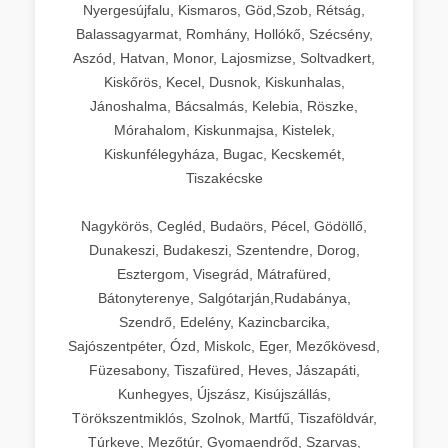
Nyergesújfalu, Kismaros, Göd,Szob, Rétság,
Balassagyarmat, Romhány, Hollókő, Szécsény,
Aszód, Hatvan, Monor, Lajosmizse, Soltvadkert,
Kiskőrös, Kecel, Dusnok, Kiskunhalas,
Jánoshalma, Bácsalmás, Kelebia, Röszke,
Mórahalom, Kiskunmajsa, Kistelek,
Kiskunfélegyháza, Bugac, Kecskemét,
Tiszakécske
Nagykörös, Cegléd, Budaörs, Pécel, Gödöllő,
Dunakeszi, Budakeszi, Szentendre, Dorog,
Esztergom, Visegrád, Mátrafüred,
Bátonyterenye, Salgótarján,Rudabánya,
Szendrő, Edelény, Kazincbarcika,
Sajószentpéter, Ózd, Miskolc, Eger, Mezőkövesd,
Füzesabony, Tiszafüred, Heves, Jászapáti,
Kunhegyes, Újszász, Kisújszállás,
Törökszentmiklós, Szolnok, Martfű, Tiszaföldvár,
Túrkeve, Mezőtúr, Gyomaendrőd, Szarvas,