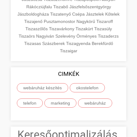
Rákócziújfalu
Tiszabő
Jászfelsőszentgyörgy
Jászboldogháza
Tiszatenyő
Csépa
Jásztelek
Kőtelek
Tiszajenő
Pusztamonostor
Nagykörű
Tiszaroff
Tiszaszőlős
Tiszavárkony
Tiszakürt
Tiszasüly
Tiszaörs
Nagyiván
Szelevény
Örményes
Tiszaderzs
Tiszasas
Szászberek
Tiszagyenda
Berekfürdő
Tiszaigar
CIMKÉK
webáruház készítés
okostelefon
telefon
marketing
webáruház
Keresőoptimalizálás,