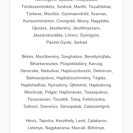
Törökszentmiklós, Szolnok, Martfű, Tiszaföldvár,
Túrkeve, Mezőtúr, Gyomaendrőd, Szarvas,
Kunszentmárton, Csongrád, Abony, Nagykáta,
Újszász, Jászberény, Jászfényszaru,
Jászárokszállás, Lőrinci, Gyöngyös,
Pásztó,Gyula, Sarkad
Békés, Mezőberény, Szeghalom, Berettyóújfalu,
Biharkeresztes, Püspökladány, Karcag,
Derecske, Nádudvar, Hajdúszoboszló, Debrecen,
Balmazújváros, Hajdúböszörmény, Téglás,
Hajdúhadház, Nyíradony, Újfehértó, Hajdúdorog,
Mezőcsát, Polgár, Hajdúnánás, Tiszaújváros,
Tiszavasvári, Tiszalök, Tokaj, Felsőzsolca,
Szikszó, Szerencs, Sárospatak, Zalaszentgrót
Hévíz, Tapolca, Keszthely, Lenti, Zalakaros,
Letenye, Nagykanizsa, Marcali, Böhönye,