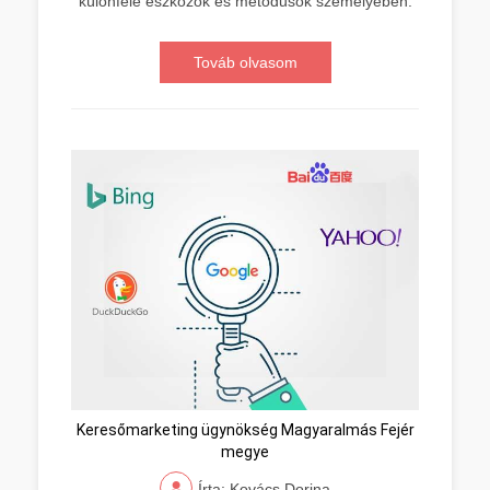
különféle eszközök és metódusok személyében.
Továb olvasom
Keresőmarketing ügynökség Magyaralmás Fejér
megye
Írta: Kovács Dorina