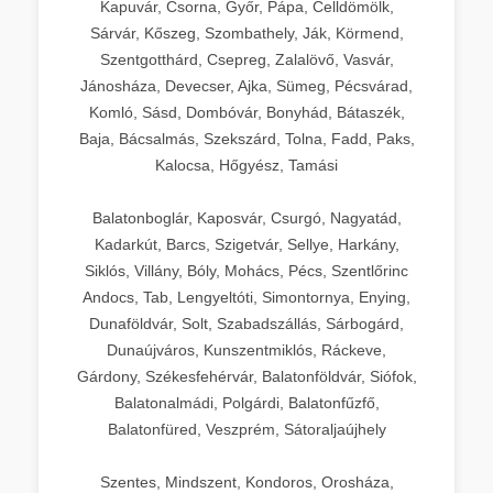
Kapuvár, Csorna, Győr, Pápa, Celldömölk,
Sárvár, Kőszeg, Szombathely, Ják, Körmend,
Szentgotthárd, Csepreg, Zalalövő, Vasvár,
Jánosháza, Devecser, Ajka, Sümeg, Pécsvárad,
Komló, Sásd, Dombóvár, Bonyhád, Bátaszék,
Baja, Bácsalmás, Szekszárd, Tolna, Fadd, Paks,
Kalocsa, Hőgyész, Tamási
Balatonboglár, Kaposvár, Csurgó, Nagyatád,
Kadarkút, Barcs, Szigetvár, Sellye, Harkány,
Siklós, Villány, Bóly, Mohács, Pécs, Szentlőrinc
Andocs, Tab, Lengyeltóti, Simontornya, Enying,
Dunaföldvár, Solt, Szabadszállás, Sárbogárd,
Dunaújváros, Kunszentmiklós, Ráckeve,
Gárdony, Székesfehérvár, Balatonföldvár, Siófok,
Balatonalmádi, Polgárdi, Balatonfűzfő,
Balatonfüred, Veszprém, Sátoraljaújhely
Szentes, Mindszent, Kondoros, Orosháza,