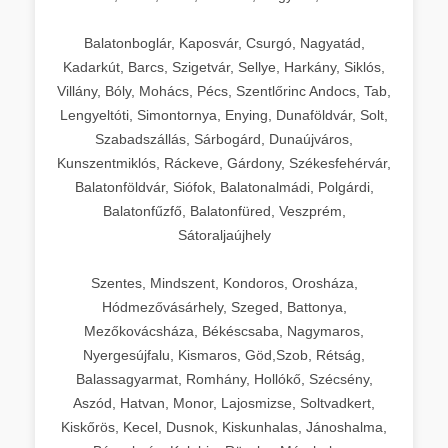
Balatonboglár, Kaposvár, Csurgó, Nagyatád,
Kadarkút, Barcs, Szigetvár, Sellye, Harkány, Siklós,
Villány, Bóly, Mohács, Pécs, Szentlőrinc Andocs, Tab,
Lengyeltóti, Simontornya, Enying, Dunaföldvár, Solt,
Szabadszállás, Sárbogárd, Dunaújváros,
Kunszentmiklós, Ráckeve, Gárdony, Székesfehérvár,
Balatonföldvár, Siófok, Balatonalmádi, Polgárdi,
Balatonfűzfő, Balatonfüred, Veszprém,
Sátoraljaújhely
Szentes, Mindszent, Kondoros, Orosháza,
Hódmezővásárhely, Szeged, Battonya,
Mezőkovácsháza, Békéscsaba, Nagymaros,
Nyergesújfalu, Kismaros, Göd,Szob, Rétság,
Balassagyarmat, Romhány, Hollókő, Szécsény,
Aszód, Hatvan, Monor, Lajosmizse, Soltvadkert,
Kiskőrös, Kecel, Dusnok, Kiskunhalas, Jánoshalma,