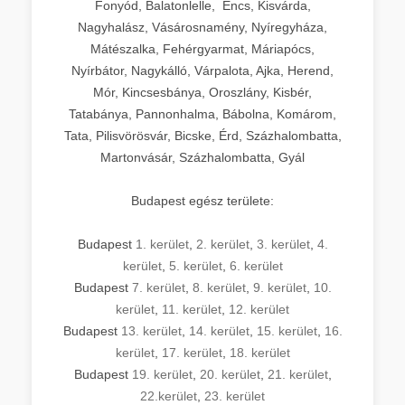
Fonyód, Balatonlelle, Encs, Kisvárda,
Nagyhalász, Vásárosnamény, Nyíregyháza,
Mátészalka, Fehérgyarmat, Máriapócs,
Nyírbátor, Nagykálló, Várpalota, Ajka, Herend,
Mór, Kincsesbánya, Oroszlány, Kisbér,
Tatabánya, Pannonhalma, Bábolna, Komárom,
Tata, Pilisvörösvár, Bicske, Érd, Százhalombatta,
Martonvásár, Százhalombatta, Gyál
Budapest egész területe:
Budapest
1. kerület
,
2. kerület
,
3. kerület
,
4.
kerület
,
5. kerület
,
6. kerület
Budapest
7. kerület
,
8. kerület
,
9. kerület
,
10.
kerület
,
11. kerület
,
12. kerület
Budapest
13. kerület
,
14. kerület
,
15. kerület
,
16.
kerület
,
17. kerület
,
18. kerület
Budapest
19. kerület
,
20. kerület
,
21. kerület
,
22.kerület
,
23. kerület