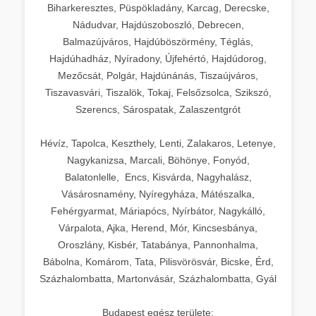
Biharkeresztes, Püspökladány, Karcag, Derecske,
Nádudvar, Hajdúszoboszló, Debrecen,
Balmazújváros, Hajdúböszörmény, Téglás,
Hajdúhadház, Nyíradony, Újfehértó, Hajdúdorog,
Mezőcsát, Polgár, Hajdúnánás, Tiszaújváros,
Tiszavasvári, Tiszalök, Tokaj, Felsőzsolca, Szikszó,
Szerencs, Sárospatak, Zalaszentgrót
Hévíz, Tapolca, Keszthely, Lenti, Zalakaros, Letenye,
Nagykanizsa, Marcali, Böhönye, Fonyód,
Balatonlelle, Encs, Kisvárda, Nagyhalász,
Vásárosnamény, Nyíregyháza, Mátészalka,
Fehérgyarmat, Máriapócs, Nyírbátor, Nagykálló,
Várpalota, Ajka, Herend, Mór, Kincsesbánya,
Oroszlány, Kisbér, Tatabánya, Pannonhalma,
Bábolna, Komárom, Tata, Pilisvörösvár, Bicske, Érd,
Százhalombatta, Martonvásár, Százhalombatta, Gyál
Budapest egész területe: