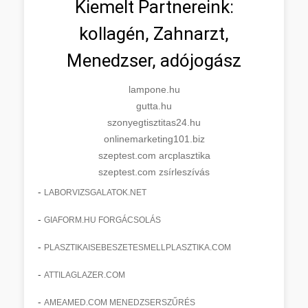
Kiemelt Partnereink:
kollagén, Zahnarzt,
Menedzser, adójogász
lampone.hu
gutta.hu
szonyegtisztitas24.hu
onlinemarketing101.biz
szeptest.com arcplasztika
szeptest.com zsírleszívás
-
LABORVIZSGALATOK.NET
-
GIAFORM.HU FORGÁCSOLÁS
-
PLASZTIKAISEBESZETESMELLPLASZTIKA.COM
-
ATTILAGLAZER.COM
-
AMEAMED.COM MENEDZSERSZŰRÉS