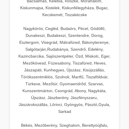
Bácsalmás, Kelebia, Röszke, Mórahalom,
Kiskunmajsa, Kistelek, Kiskunfélegyháza, Bugac,
Kecskemét, Tiszakécske
Nagykörös, Cegléd, Budaörs, Pécel, Gödöllő,
Dunakeszi, Budakeszi, Szentendre, Dorog,
Esztergom, Visegrád, Mátrafüred, Bátonyterenye,
Salgótarján,Rudabánya, Szendrő, Edelény,
Kazincbarcika, Sajószentpéter, Ózd, Miskolc, Eger,
Mezőkövesd, Füzesabony, Tiszafüred, Heves,
Jászapáti, Kunhegyes, Újszász, Kisújszállás,
Törökszentmiklós, Szolnok, Martfű, Tiszaföldvár,
Túrkeve, Mezőtúr, Gyomaendrőd, Szarvas,
Kunszentmárton, Csongrád, Abony, Nagykáta,
Újszász, Jászberény, Jászfényszaru,
Jászárokszállás, Lőrinci, Gyöngyös, Pásztó,Gyula,
Sarkad
Békés, Mezőberény, Szeghalom, Berettyóújfalu,