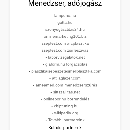
Menedzser, adójogász
lampone.hu
gutta.hu
szonyegtisztitas24.hu
onlinemarketing101.biz
szeptest.com arcplasztika
szeptest.com zsírleszívás
-
laborvizsgalatok.net
-
giaform.hu forgácsolás
-
plasztikaisebeszetesmellplasztika.com
-
attilaglazer.com
-
ameamed.com menedzserszűrés
-
sittszallitas.net
-
onlinebor.hu borrendelés
-
chiptuning.hu
-
wikipedia.org
-
További partnereink
Külföldi partnerek