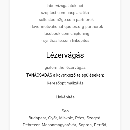
laborvizsgalatok.net
szeptest.com hasplasztika
-
selfesteem2go.com partnerek
-
i-love-motivational-quotes.org partnerek
-
facebook.com chiptuning
-
synthasite.com linképítés
Lézervágás
giaform.hu lézervágás
TANÁCSADÁS a következő településeken:
Keresőoptimalizálás
Linképítés
Seo
Budapest, Győr, Miskolc, Pécs, Szeged,
Debrecen Mosonmagyaróvár, Sopron, Fertőd,