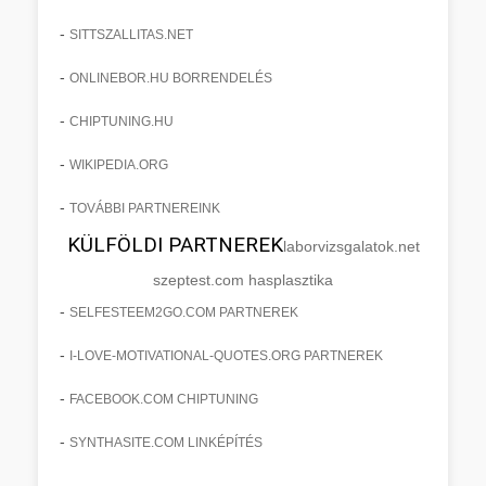
-
SITTSZALLITAS.NET
-
ONLINEBOR.HU BORRENDELÉS
-
CHIPTUNING.HU
-
WIKIPEDIA.ORG
-
TOVÁBBI PARTNEREINK
KÜLFÖLDI PARTNEREK
laborvizsgalatok.net
szeptest.com hasplasztika
-
SELFESTEEM2GO.COM PARTNEREK
-
I-LOVE-MOTIVATIONAL-QUOTES.ORG PARTNEREK
-
FACEBOOK.COM CHIPTUNING
-
SYNTHASITE.COM LINKÉPÍTÉS