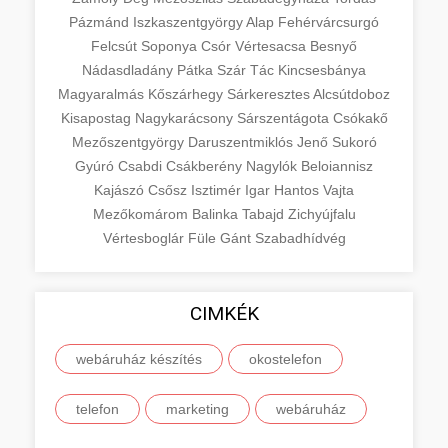
Pázmánd
Iszkaszentgyörgy
Alap
Fehérvárcsurgó
Felcsút
Soponya
Csór
Vértesacsa
Besnyő
Nádasdladány
Pátka
Szár
Tác
Kincsesbánya
Magyaralmás
Kőszárhegy
Sárkeresztes
Alcsútdoboz
Kisapostag
Nagykarácsony
Sárszentágota
Csókakő
Mezőszentgyörgy
Daruszentmiklós
Jenő
Sukoró
Gyúró
Csabdi
Csákberény
Nagylók
Beloiannisz
Kajászó
Csősz
Isztimér
Igar
Hantos
Vajta
Mezőkomárom
Balinka
Tabajd
Zichyújfalu
Vértesboglár
Füle
Gánt
Szabadhídvég
CIMKÉK
webáruház készítés
okostelefon
telefon
marketing
webáruház