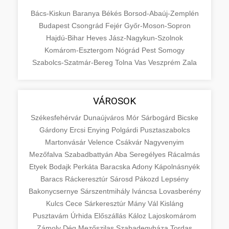
Bács-Kiskun
Baranya
Békés
Borsod-Abaúj-Zemplén
Budapest
Csongrád
Fejér
Győr-Moson-Sopron
Hajdú-Bihar
Heves
Jász-Nagykun-Szolnok
Komárom-Esztergom
Nógrád
Pest
Somogy
Szabolcs-Szatmár-Bereg
Tolna
Vas
Veszprém
Zala
VÁROSOK
Székesfehérvár
Dunaújváros
Mór
Sárbogárd
Bicske
Gárdony
Ercsi
Enying
Polgárdi
Pusztaszabolcs
Martonvásár
Velence
Csákvár
Nagyvenyim
Mezőfalva
Szabadbattyán
Aba
Seregélyes
Rácalmás
Etyek
Bodajk
Perkáta
Baracska
Adony
Kápolnásnyék
Baracs
Ráckeresztúr
Sárosd
Pákozd
Lepsény
Bakonycsernye
Sárszentmihály
Iváncsa
Lovasberény
Kulcs
Cece
Sárkeresztúr
Mány
Vál
Kisláng
Pusztavám
Úrhida
Előszállás
Káloz
Lajoskomárom
Zámoly
Dég
Mezőszilas
Szabadegyháza
Tordas