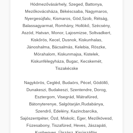
Hódmezővásárhely, Szeged, Battonya,
Mezőkovácsháza, Békéscsaba, Nagymaros,
Nyergesújfalu, Kismaros, Göd,Szob, Rétság,
Balassagyarmat, Romhány, Hollókő, Szécsény,
Aszód, Hatvan, Monor, Lajosmizse, Soltvadkert,
Kiskőrös, Kecel, Dusnok, Kiskunhalas,
Jánoshalma, Bácsalmás, Kelebia, Röszke,
Mórahalom, Kiskunmajsa, Kistelek,
Kiskunfélegyháza, Bugac, Kecskemét,
Tiszakécske
Nagykörös, Cegléd, Budaörs, Pécel, Gödöllő,
Dunakeszi, Budakeszi, Szentendre, Dorog,
Esztergom, Visegrád, Mátrafüred,
Bátonyterenye, Salgótarján,Rudabánya,
Szendrő, Edelény, Kazincbarcika,
Sajószentpéter, Ózd, Miskolc, Eger, Mezőkövesd,
Füzesabony, Tiszafüred, Heves, Jászapáti,
Kunhegyes, Újszász, Kisújszállás,