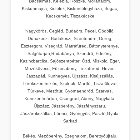
Bácsalmás, Kelebia, Röszke, Mórahalom,
Kiskunmajsa, Kistelek, Kiskunfélegyháza, Bugac,
Kecskemét, Tiszakécske
Nagykörös, Cegléd, Budaörs, Pécel, Gödöllő,
Dunakeszi, Budakeszi, Szentendre, Dorog,
Esztergom, Visegrád, Mátrafüred, Bátonyterenye,
Salgótarján,Rudabánya, Szendrő, Edelény,
Kazincbarcika, Sajószentpéter, Ózd, Miskolc, Eger,
Mezőkövesd, Füzesabony, Tiszafüred, Heves,
Jászapáti, Kunhegyes, Újszász, Kisújszállás,
Törökszentmiklós, Szolnok, Martfű, Tiszaföldvár,
Túrkeve, Mezőtúr, Gyomaendrőd, Szarvas,
Kunszentmárton, Csongrád, Abony, Nagykáta,
Újszász, Jászberény, Jászfényszaru,
Jászárokszállás, Lőrinci, Gyöngyös, Pásztó,Gyula,
Sarkad
Békés, Mezőberény, Szeghalom, Berettyóújfalu,