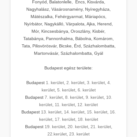
Fonyód, Balatonlelle, Encs, Kisvárda,
Nagyhalász, Vásárosnamény, Nyíregyháza,
Mátészalka, Fehérgyarmat, Máriapócs,
Nyírbátor, Nagykálló, Várpalota, Ajka, Herend,
Mór, Kincsesbánya, Oroszlány, Kisbér,
Tatabánya, Pannonhalma, Bábolna, Komárom,
Tata, Pilisvörösvár, Bicske, Érd, Százhalombatta,
Martonvásár, Százhalombatta, Gyál
Budapest egész területe:
Budapest
1. kerület
,
2. kerület
,
3. kerület
,
4.
kerület
,
5. kerület
,
6. kerület
Budapest
7. kerület
,
8. kerület
,
9. kerület
,
10.
kerület
,
11. kerület
,
12. kerület
Budapest
13. kerület
,
14. kerület
,
15. kerület
,
16.
kerület
,
17. kerület
,
18. kerület
Budapest
19. kerület
,
20. kerület
,
21. kerület
,
22.kerület
,
23. kerület