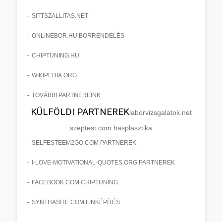
-
SITTSZALLITAS.NET
-
ONLINEBOR.HU BORRENDELÉS
-
CHIPTUNING.HU
-
WIKIPEDIA.ORG
-
TOVÁBBI PARTNEREINK
KÜLFÖLDI PARTNEREK
laborvizsgalatok.net
szeptest.com hasplasztika
-
SELFESTEEM2GO.COM PARTNEREK
-
I-LOVE-MOTIVATIONAL-QUOTES.ORG PARTNEREK
-
FACEBOOK.COM CHIPTUNING
-
SYNTHASITE.COM LINKÉPÍTÉS