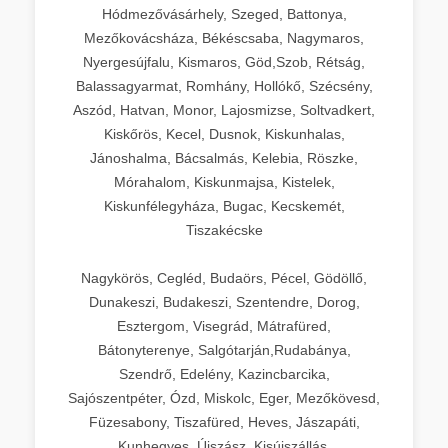
Hódmezővásárhely, Szeged, Battonya,
Mezőkovácsháza, Békéscsaba, Nagymaros,
Nyergesújfalu, Kismaros, Göd,Szob, Rétság,
Balassagyarmat, Romhány, Hollókő, Szécsény,
Aszód, Hatvan, Monor, Lajosmizse, Soltvadkert,
Kiskőrös, Kecel, Dusnok, Kiskunhalas,
Jánoshalma, Bácsalmás, Kelebia, Röszke,
Mórahalom, Kiskunmajsa, Kistelek,
Kiskunfélegyháza, Bugac, Kecskemét,
Tiszakécske
Nagykörös, Cegléd, Budaörs, Pécel, Gödöllő,
Dunakeszi, Budakeszi, Szentendre, Dorog,
Esztergom, Visegrád, Mátrafüred,
Bátonyterenye, Salgótarján,Rudabánya,
Szendrő, Edelény, Kazincbarcika,
Sajószentpéter, Ózd, Miskolc, Eger, Mezőkövesd,
Füzesabony, Tiszafüred, Heves, Jászapáti,
Kunhegyes, Újszász, Kisújszállás,