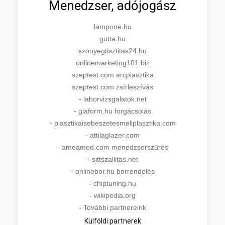
Menedzser, adójogász
lampone.hu
gutta.hu
szonyegtisztitas24.hu
onlinemarketing101.biz
szeptest.com arcplasztika
szeptest.com zsírleszívás
-
laborvizsgalatok.net
-
giaform.hu forgácsolás
-
plasztikaisebeszetesmellplasztika.com
-
attilaglazer.com
-
ameamed.com menedzserszűrés
-
sittszallitas.net
-
onlinebor.hu borrendelés
-
chiptuning.hu
-
wikipedia.org
-
További partnereink
Külföldi partnerek