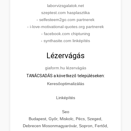
laborvizsgalatok.net
szeptest.com hasplasztika
-
selfesteem2go.com partnerek
-
i-love-motivational-quotes.org partnerek
-
facebook.com chiptuning
-
synthasite.com linképítés
Lézervágás
giaform.hu lézervágás
TANÁCSADÁS a következő településeken:
Keresőoptimalizálás
Linképítés
Seo
Budapest, Győr, Miskolc, Pécs, Szeged,
Debrecen Mosonmagyaróvár, Sopron, Fertőd,