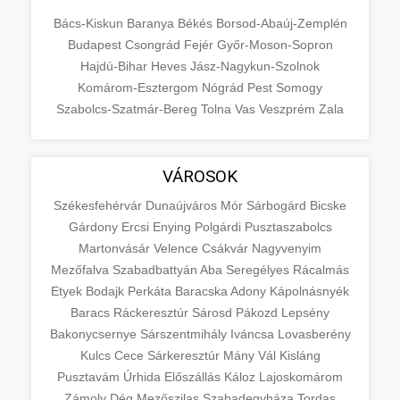
Bács-Kiskun
Baranya
Békés
Borsod-Abaúj-Zemplén
Budapest
Csongrád
Fejér
Győr-Moson-Sopron
Hajdú-Bihar
Heves
Jász-Nagykun-Szolnok
Komárom-Esztergom
Nógrád
Pest
Somogy
Szabolcs-Szatmár-Bereg
Tolna
Vas
Veszprém
Zala
VÁROSOK
Székesfehérvár
Dunaújváros
Mór
Sárbogárd
Bicske
Gárdony
Ercsi
Enying
Polgárdi
Pusztaszabolcs
Martonvásár
Velence
Csákvár
Nagyvenyim
Mezőfalva
Szabadbattyán
Aba
Seregélyes
Rácalmás
Etyek
Bodajk
Perkáta
Baracska
Adony
Kápolnásnyék
Baracs
Ráckeresztúr
Sárosd
Pákozd
Lepsény
Bakonycsernye
Sárszentmihály
Iváncsa
Lovasberény
Kulcs
Cece
Sárkeresztúr
Mány
Vál
Kisláng
Pusztavám
Úrhida
Előszállás
Káloz
Lajoskomárom
Zámoly
Dég
Mezőszilas
Szabadegyháza
Tordas