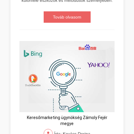
különféle eszközök és metódusok személyében.
Továb olvasom
Keresőmarketing ügynökség Zámoly Fejér
megye
Írta: Kovács Dorina