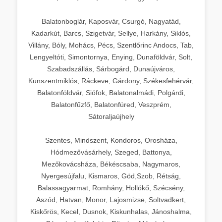
Balatonboglár, Kaposvár, Csurgó, Nagyatád,
Kadarkút, Barcs, Szigetvár, Sellye, Harkány, Siklós,
Villány, Bóly, Mohács, Pécs, Szentlőrinc Andocs, Tab,
Lengyeltóti, Simontornya, Enying, Dunaföldvár, Solt,
Szabadszállás, Sárbogárd, Dunaújváros,
Kunszentmiklós, Ráckeve, Gárdony, Székesfehérvár,
Balatonföldvár, Siófok, Balatonalmádi, Polgárdi,
Balatonfűzfő, Balatonfüred, Veszprém,
Sátoraljaújhely
Szentes, Mindszent, Kondoros, Orosháza,
Hódmezővásárhely, Szeged, Battonya,
Mezőkovácsháza, Békéscsaba, Nagymaros,
Nyergesújfalu, Kismaros, Göd,Szob, Rétság,
Balassagyarmat, Romhány, Hollókő, Szécsény,
Aszód, Hatvan, Monor, Lajosmizse, Soltvadkert,
Kiskőrös, Kecel, Dusnok, Kiskunhalas, Jánoshalma,