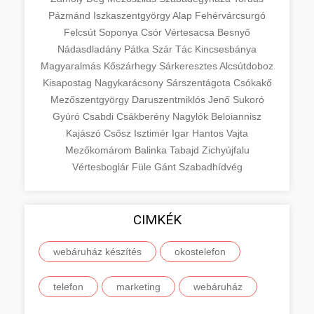
Pázmánd
Iszkaszentgyörgy
Alap
Fehérvárcsurgó
Felcsút
Soponya
Csór
Vértesacsa
Besnyő
Nádasdladány
Pátka
Szár
Tác
Kincsesbánya
Magyaralmás
Kőszárhegy
Sárkeresztes
Alcsútdoboz
Kisapostag
Nagykarácsony
Sárszentágota
Csókakő
Mezőszentgyörgy
Daruszentmiklós
Jenő
Sukoró
Gyúró
Csabdi
Csákberény
Nagylók
Beloiannisz
Kajászó
Csősz
Isztimér
Igar
Hantos
Vajta
Mezőkomárom
Balinka
Tabajd
Zichyújfalu
Vértesboglár
Füle
Gánt
Szabadhídvég
CIMKÉK
webáruház készítés
okostelefon
telefon
marketing
webáruház