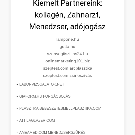
Kiemelt Partnereink:
kollagén, Zahnarzt,
Menedzser, adójogász
lampone.hu
gutta.hu
szonyegtisztitas24.hu
onlinemarketing101.biz
szeptest.com arcplasztika
szeptest.com zsírleszívás
-
LABORVIZSGALATOK.NET
-
GIAFORM.HU FORGÁCSOLÁS
-
PLASZTIKAISEBESZETESMELLPLASZTIKA.COM
-
ATTILAGLAZER.COM
-
AMEAMED.COM MENEDZSERSZŰRÉS