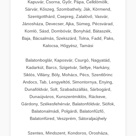
Kapuvár, Csorna, Győr, Pápa, Celldömölk,
Sárvár, Kőszeg, Szombathely, Ják, Körmend,
Szentgotthárd, Csepreg, Zalalövő, Vasvár,
Jánosháza, Devecser, Ajka, Sümeg, Pécsvárad,
Komló, Sásd, Dombóvár, Bonyhád, Bátaszék,
Baja, Bácsalmás, Szekszárd, Tolna, Fadd, Paks,
Kalocsa, Hőgyész, Tamási
Balatonboglár, Kaposvár, Csurgó, Nagyatád,
Kadarkút, Barcs, Szigetvár, Sellye, Harkány,
Siklós, Villány, Bóly, Mohács, Pécs, Szentlőrinc
Andocs, Tab, Lengyeltóti, Simontornya, Enying,
Dunaföldvár, Solt, Szabadszállás, Sárbogárd,
Dunaújváros, Kunszentmiklós, Ráckeve,
Gárdony, Székesfehérvár, Balatonföldvár, Siófok,
Balatonalmádi, Polgárdi, Balatonfűzfő,
Balatonfüred, Veszprém, Sátoraljaújhely
Szentes, Mindszent, Kondoros, Orosháza,