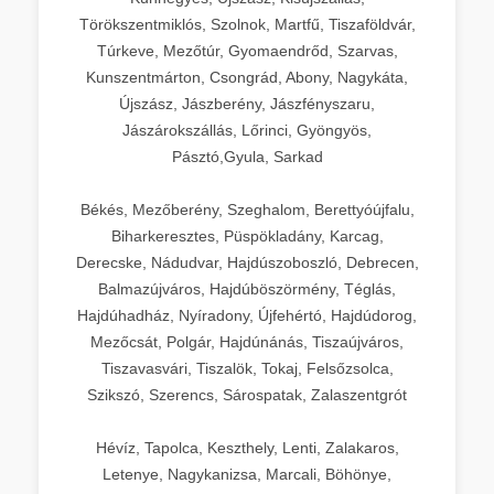
Törökszentmiklós, Szolnok, Martfű, Tiszaföldvár,
Túrkeve, Mezőtúr, Gyomaendrőd, Szarvas,
Kunszentmárton, Csongrád, Abony, Nagykáta,
Újszász, Jászberény, Jászfényszaru,
Jászárokszállás, Lőrinci, Gyöngyös,
Pásztó,Gyula, Sarkad
Békés, Mezőberény, Szeghalom, Berettyóújfalu,
Biharkeresztes, Püspökladány, Karcag,
Derecske, Nádudvar, Hajdúszoboszló, Debrecen,
Balmazújváros, Hajdúböszörmény, Téglás,
Hajdúhadház, Nyíradony, Újfehértó, Hajdúdorog,
Mezőcsát, Polgár, Hajdúnánás, Tiszaújváros,
Tiszavasvári, Tiszalök, Tokaj, Felsőzsolca,
Szikszó, Szerencs, Sárospatak, Zalaszentgrót
Hévíz, Tapolca, Keszthely, Lenti, Zalakaros,
Letenye, Nagykanizsa, Marcali, Böhönye,