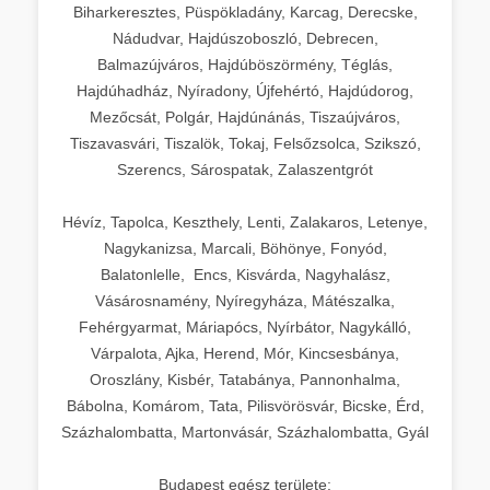
Biharkeresztes, Püspökladány, Karcag, Derecske,
Nádudvar, Hajdúszoboszló, Debrecen,
Balmazújváros, Hajdúböszörmény, Téglás,
Hajdúhadház, Nyíradony, Újfehértó, Hajdúdorog,
Mezőcsát, Polgár, Hajdúnánás, Tiszaújváros,
Tiszavasvári, Tiszalök, Tokaj, Felsőzsolca, Szikszó,
Szerencs, Sárospatak, Zalaszentgrót
Hévíz, Tapolca, Keszthely, Lenti, Zalakaros, Letenye,
Nagykanizsa, Marcali, Böhönye, Fonyód,
Balatonlelle, Encs, Kisvárda, Nagyhalász,
Vásárosnamény, Nyíregyháza, Mátészalka,
Fehérgyarmat, Máriapócs, Nyírbátor, Nagykálló,
Várpalota, Ajka, Herend, Mór, Kincsesbánya,
Oroszlány, Kisbér, Tatabánya, Pannonhalma,
Bábolna, Komárom, Tata, Pilisvörösvár, Bicske, Érd,
Százhalombatta, Martonvásár, Százhalombatta, Gyál
Budapest egész területe: