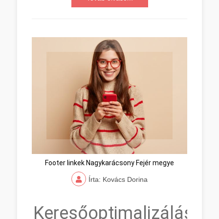
Footer linkek Nagykarácsony Fejér megye
Írta: Kovács Dorina
Keresőoptimalizálás,