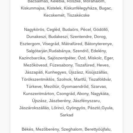
Bácsalmás, Kelebia, Röszke, Mórahalom,
Kiskunmajsa, Kistelek, Kiskunfélegyháza, Bugac,
Kecskemét, Tiszakécske
Nagykörös, Cegléd, Budaörs, Pécel, Gödöllő,
Dunakeszi, Budakeszi, Szentendre, Dorog,
Esztergom, Visegrád, Mátrafüred, Bátonyterenye,
Salgótarján,Rudabánya, Szendrő, Edelény,
Kazincbarcika, Sajószentpéter, Ózd, Miskolc, Eger,
Mezőkövesd, Füzesabony, Tiszafüred, Heves,
Jászapáti, Kunhegyes, Újszász, Kisújszállás,
Törökszentmiklós, Szolnok, Martfű, Tiszaföldvár,
Túrkeve, Mezőtúr, Gyomaendrőd, Szarvas,
Kunszentmárton, Csongrád, Abony, Nagykáta,
Újszász, Jászberény, Jászfényszaru,
Jászárokszállás, Lőrinci, Gyöngyös, Pásztó,Gyula,
Sarkad
Békés, Mezőberény, Szeghalom, Berettyóújfalu,