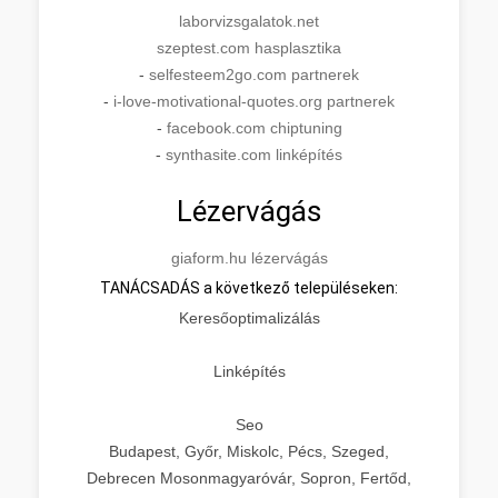
laborvizsgalatok.net
szeptest.com hasplasztika
-
selfesteem2go.com partnerek
-
i-love-motivational-quotes.org partnerek
-
facebook.com chiptuning
-
synthasite.com linképítés
Lézervágás
giaform.hu lézervágás
TANÁCSADÁS a következő településeken:
Keresőoptimalizálás
Linképítés
Seo
Budapest, Győr, Miskolc, Pécs, Szeged,
Debrecen Mosonmagyaróvár, Sopron, Fertőd,