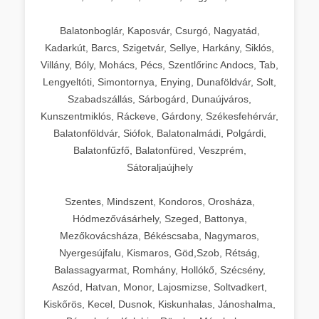
Balatonboglár, Kaposvár, Csurgó, Nagyatád,
Kadarkút, Barcs, Szigetvár, Sellye, Harkány, Siklós,
Villány, Bóly, Mohács, Pécs, Szentlőrinc Andocs, Tab,
Lengyeltóti, Simontornya, Enying, Dunaföldvár, Solt,
Szabadszállás, Sárbogárd, Dunaújváros,
Kunszentmiklós, Ráckeve, Gárdony, Székesfehérvár,
Balatonföldvár, Siófok, Balatonalmádi, Polgárdi,
Balatonfűzfő, Balatonfüred, Veszprém,
Sátoraljaújhely
Szentes, Mindszent, Kondoros, Orosháza,
Hódmezővásárhely, Szeged, Battonya,
Mezőkovácsháza, Békéscsaba, Nagymaros,
Nyergesújfalu, Kismaros, Göd,Szob, Rétság,
Balassagyarmat, Romhány, Hollókő, Szécsény,
Aszód, Hatvan, Monor, Lajosmizse, Soltvadkert,
Kiskőrös, Kecel, Dusnok, Kiskunhalas, Jánoshalma,