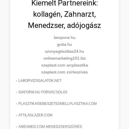
Kiemelt Partnereink:
kollagén, Zahnarzt,
Menedzser, adójogász
lampone.hu
gutta.hu
szonyegtisztitas24.hu
onlinemarketing101.biz
szeptest.com arcplasztika
szeptest.com zsírleszívás
-
LABORVIZSGALATOK.NET
-
GIAFORM.HU FORGÁCSOLÁS
-
PLASZTIKAISEBESZETESMELLPLASZTIKA.COM
-
ATTILAGLAZER.COM
-
AMEAMED.COM MENEDZSERSZŰRÉS