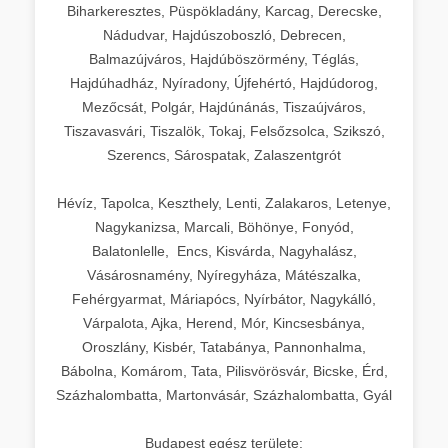
Biharkeresztes, Püspökladány, Karcag, Derecske,
Nádudvar, Hajdúszoboszló, Debrecen,
Balmazújváros, Hajdúböszörmény, Téglás,
Hajdúhadház, Nyíradony, Újfehértó, Hajdúdorog,
Mezőcsát, Polgár, Hajdúnánás, Tiszaújváros,
Tiszavasvári, Tiszalök, Tokaj, Felsőzsolca, Szikszó,
Szerencs, Sárospatak, Zalaszentgrót
Hévíz, Tapolca, Keszthely, Lenti, Zalakaros, Letenye,
Nagykanizsa, Marcali, Böhönye, Fonyód,
Balatonlelle, Encs, Kisvárda, Nagyhalász,
Vásárosnamény, Nyíregyháza, Mátészalka,
Fehérgyarmat, Máriapócs, Nyírbátor, Nagykálló,
Várpalota, Ajka, Herend, Mór, Kincsesbánya,
Oroszlány, Kisbér, Tatabánya, Pannonhalma,
Bábolna, Komárom, Tata, Pilisvörösvár, Bicske, Érd,
Százhalombatta, Martonvásár, Százhalombatta, Gyál
Budapest egész területe: