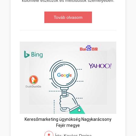
különféle eszközök és metódusok személyében.
Továb olvasom
Keresőmarketing ügynökség Nagykarácsony
Fejér megye
Írta: Kovács Dorina