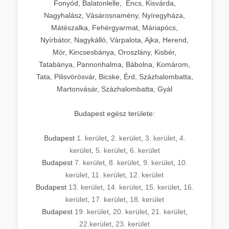
Fonyód, Balatonlelle, Encs, Kisvárda,
Nagyhalász, Vásárosnamény, Nyíregyháza,
Mátészalka, Fehérgyarmat, Máriapócs,
Nyírbátor, Nagykálló, Várpalota, Ajka, Herend,
Mór, Kincsesbánya, Oroszlány, Kisbér,
Tatabánya, Pannonhalma, Bábolna, Komárom,
Tata, Pilisvörösvár, Bicske, Érd, Százhalombatta,
Martonvásár, Százhalombatta, Gyál
Budapest egész területe:
Budapest
1. kerület
,
2. kerület
,
3. kerület
,
4.
kerület
,
5. kerület
,
6. kerület
Budapest
7. kerület
,
8. kerület
,
9. kerület
,
10.
kerület
,
11. kerület
,
12. kerület
Budapest
13. kerület
,
14. kerület
,
15. kerület
,
16.
kerület
,
17. kerület
,
18. kerület
Budapest
19. kerület
,
20. kerület
,
21. kerület
,
22.kerület
,
23. kerület