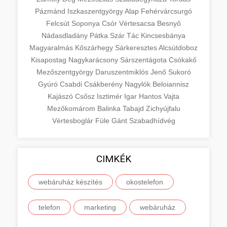
Pázmánd
Iszkaszentgyörgy
Alap
Fehérvárcsurgó
Felcsút
Soponya
Csór
Vértesacsa
Besnyő
Nádasdladány
Pátka
Szár
Tác
Kincsesbánya
Magyaralmás
Kőszárhegy
Sárkeresztes
Alcsútdoboz
Kisapostag
Nagykarácsony
Sárszentágota
Csókakő
Mezőszentgyörgy
Daruszentmiklós
Jenő
Sukoró
Gyúró
Csabdi
Csákberény
Nagylók
Beloiannisz
Kajászó
Csősz
Isztimér
Igar
Hantos
Vajta
Mezőkomárom
Balinka
Tabajd
Zichyújfalu
Vértesboglár
Füle
Gánt
Szabadhídvég
CIMKÉK
webáruház készítés
okostelefon
telefon
marketing
webáruház