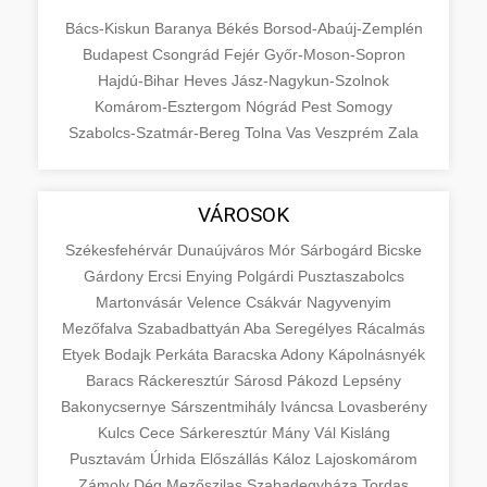
Bács-Kiskun
Baranya
Békés
Borsod-Abaúj-Zemplén
Budapest
Csongrád
Fejér
Győr-Moson-Sopron
Hajdú-Bihar
Heves
Jász-Nagykun-Szolnok
Komárom-Esztergom
Nógrád
Pest
Somogy
Szabolcs-Szatmár-Bereg
Tolna
Vas
Veszprém
Zala
VÁROSOK
Székesfehérvár
Dunaújváros
Mór
Sárbogárd
Bicske
Gárdony
Ercsi
Enying
Polgárdi
Pusztaszabolcs
Martonvásár
Velence
Csákvár
Nagyvenyim
Mezőfalva
Szabadbattyán
Aba
Seregélyes
Rácalmás
Etyek
Bodajk
Perkáta
Baracska
Adony
Kápolnásnyék
Baracs
Ráckeresztúr
Sárosd
Pákozd
Lepsény
Bakonycsernye
Sárszentmihály
Iváncsa
Lovasberény
Kulcs
Cece
Sárkeresztúr
Mány
Vál
Kisláng
Pusztavám
Úrhida
Előszállás
Káloz
Lajoskomárom
Zámoly
Dég
Mezőszilas
Szabadegyháza
Tordas