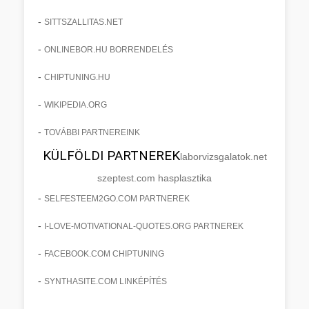
-
SITTSZALLITAS.NET
-
ONLINEBOR.HU BORRENDELÉS
-
CHIPTUNING.HU
-
WIKIPEDIA.ORG
-
TOVÁBBI PARTNEREINK
KÜLFÖLDI PARTNEREK
laborvizsgalatok.net
szeptest.com hasplasztika
-
SELFESTEEM2GO.COM PARTNEREK
-
I-LOVE-MOTIVATIONAL-QUOTES.ORG PARTNEREK
-
FACEBOOK.COM CHIPTUNING
-
SYNTHASITE.COM LINKÉPÍTÉS