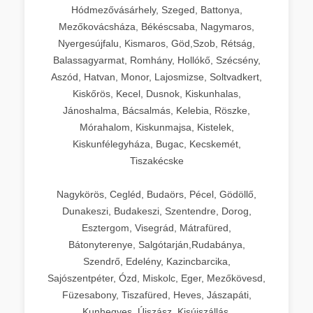
Hódmezővásárhely, Szeged, Battonya,
Mezőkovácsháza, Békéscsaba, Nagymaros,
Nyergesújfalu, Kismaros, Göd,Szob, Rétság,
Balassagyarmat, Romhány, Hollókő, Szécsény,
Aszód, Hatvan, Monor, Lajosmizse, Soltvadkert,
Kiskőrös, Kecel, Dusnok, Kiskunhalas,
Jánoshalma, Bácsalmás, Kelebia, Röszke,
Mórahalom, Kiskunmajsa, Kistelek,
Kiskunfélegyháza, Bugac, Kecskemét,
Tiszakécske
Nagykörös, Cegléd, Budaörs, Pécel, Gödöllő,
Dunakeszi, Budakeszi, Szentendre, Dorog,
Esztergom, Visegrád, Mátrafüred,
Bátonyterenye, Salgótarján,Rudabánya,
Szendrő, Edelény, Kazincbarcika,
Sajószentpéter, Ózd, Miskolc, Eger, Mezőkövesd,
Füzesabony, Tiszafüred, Heves, Jászapáti,
Kunhegyes, Újszász, Kisújszállás,