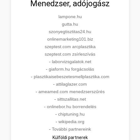
Menedzser, adójogász
lampone.hu
gutta.hu
szonyegtisztitas24.hu
onlinemarketing101.biz
szeptest.com arcplasztika
szeptest.com zsírleszívás
-
laborvizsgalatok.net
-
giaform.hu forgácsolás
-
plasztikaisebeszetesmellplasztika.com
-
attilaglazer.com
-
ameamed.com menedzserszűrés
-
sittszallitas.net
-
onlinebor.hu borrendelés
-
chiptuning.hu
-
wikipedia.org
-
További partnereink
Külföldi partnerek