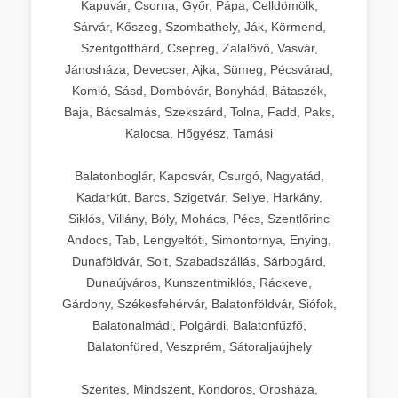
Kapuvár, Csorna, Győr, Pápa, Celldömölk,
Sárvár, Kőszeg, Szombathely, Ják, Körmend,
Szentgotthárd, Csepreg, Zalalövő, Vasvár,
Jánosháza, Devecser, Ajka, Sümeg, Pécsvárad,
Komló, Sásd, Dombóvár, Bonyhád, Bátaszék,
Baja, Bácsalmás, Szekszárd, Tolna, Fadd, Paks,
Kalocsa, Hőgyész, Tamási
Balatonboglár, Kaposvár, Csurgó, Nagyatád,
Kadarkút, Barcs, Szigetvár, Sellye, Harkány,
Siklós, Villány, Bóly, Mohács, Pécs, Szentlőrinc
Andocs, Tab, Lengyeltóti, Simontornya, Enying,
Dunaföldvár, Solt, Szabadszállás, Sárbogárd,
Dunaújváros, Kunszentmiklós, Ráckeve,
Gárdony, Székesfehérvár, Balatonföldvár, Siófok,
Balatonalmádi, Polgárdi, Balatonfűzfő,
Balatonfüred, Veszprém, Sátoraljaújhely
Szentes, Mindszent, Kondoros, Orosháza,