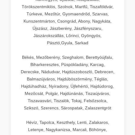
Törökszentmiklós, Szolnok, Martfű, Tiszaföldvár,
Túrkeve, Mezőtúr, Gyomaendrőd, Szarvas,
Kunszentmárton, Csongrád, Abony, Nagykáta,
Újszász, Jászberény, Jászfényszaru,
Jászárokszállás, Lőrinci, Gyöngyös,
Pásztó,Gyula, Sarkad
Békés, Mezőberény, Szeghalom, Berettyóújfalu,
Biharkeresztes, Püspökladány, Karcag,
Derecske, Nádudvar, Hajdúszoboszló, Debrecen,
Balmazújváros, Hajdúböszörmény, Téglás,
Hajdúhadház, Nyíradony, Újfehértó, Hajdúdorog,
Mezőcsát, Polgár, Hajdúnánás, Tiszaújváros,
Tiszavasvári, Tiszalök, Tokaj, Felsőzsolca,
Szikszó, Szerencs, Sárospatak, Zalaszentgrót
Hévíz, Tapolca, Keszthely, Lenti, Zalakaros,
Letenye, Nagykanizsa, Marcali, Böhönye,