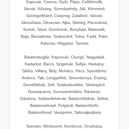
Kapuvár, Csorna, Győr, Pápa, Celldömölk,
Sárvár, Kőszeg, Szombathely, Ják, Körmend,
Szentgotthárd, Csepreg, Zalalövő, Vasvár,
Jánosháza, Devecser, Ajka, Sümeg, Pécsvárad,
Komló, Sásd, Dombóvár, Bonyhád, Bátaszék,
Baja, Bácsalmás, Szekszárd, Tolna, Fadd, Paks,
Kalocsa, Hőgyész, Tamási
Balatonboglár, Kaposvár, Csurgó, Nagyatád,
Kadarkút, Barcs, Szigetvár, Sellye, Harkány,
Siklós, Villány, Bóly, Mohács, Pécs, Szentlőrinc
Andocs, Tab, Lengyeltóti, Simontornya, Enying,
Dunaföldvár, Solt, Szabadszállás, Sárbogárd,
Dunaújváros, Kunszentmiklós, Ráckeve,
Gárdony, Székesfehérvár, Balatonföldvár, Siófok,
Balatonalmádi, Polgárdi, Balatonfűzfő,
Balatonfüred, Veszprém, Sátoraljaújhely
Szentes, Mindszent, Kondoros, Orosháza,