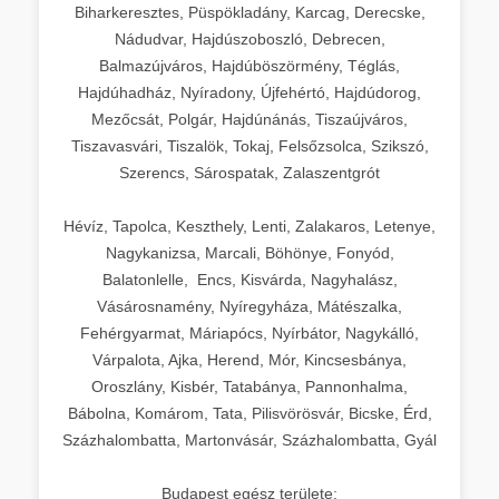
Biharkeresztes, Püspökladány, Karcag, Derecske,
Nádudvar, Hajdúszoboszló, Debrecen,
Balmazújváros, Hajdúböszörmény, Téglás,
Hajdúhadház, Nyíradony, Újfehértó, Hajdúdorog,
Mezőcsát, Polgár, Hajdúnánás, Tiszaújváros,
Tiszavasvári, Tiszalök, Tokaj, Felsőzsolca, Szikszó,
Szerencs, Sárospatak, Zalaszentgrót
Hévíz, Tapolca, Keszthely, Lenti, Zalakaros, Letenye,
Nagykanizsa, Marcali, Böhönye, Fonyód,
Balatonlelle, Encs, Kisvárda, Nagyhalász,
Vásárosnamény, Nyíregyháza, Mátészalka,
Fehérgyarmat, Máriapócs, Nyírbátor, Nagykálló,
Várpalota, Ajka, Herend, Mór, Kincsesbánya,
Oroszlány, Kisbér, Tatabánya, Pannonhalma,
Bábolna, Komárom, Tata, Pilisvörösvár, Bicske, Érd,
Százhalombatta, Martonvásár, Százhalombatta, Gyál
Budapest egész területe: