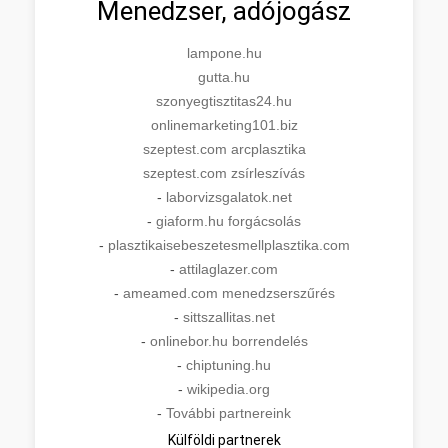
Menedzser, adójogász
lampone.hu
gutta.hu
szonyegtisztitas24.hu
onlinemarketing101.biz
szeptest.com arcplasztika
szeptest.com zsírleszívás
-
laborvizsgalatok.net
-
giaform.hu forgácsolás
-
plasztikaisebeszetesmellplasztika.com
-
attilaglazer.com
-
ameamed.com menedzserszűrés
-
sittszallitas.net
-
onlinebor.hu borrendelés
-
chiptuning.hu
-
wikipedia.org
-
További partnereink
Külföldi partnerek