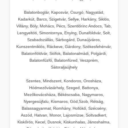
Balatonboglár, Kaposvár, Csurgó, Nagyatád,
Kadarkút, Barcs, Szigetvár, Sellye, Harkány, Siklós,
Villány, Bóly, Mohács, Pécs, Szentlőrinc Andocs, Tab,
Lengyeltóti, Simontornya, Enying, Dunaföldvár, Solt,
Szabadszállás, Sárbogárd, Dunaújváros,
Kunszentmiklós, Ráckeve, Gárdony, Székesfehérvár,
Balatonföldvár, Siófok, Balatonalmádi, Polgárdi,
Balatonfűzfő, Balatonfüred, Veszprém,
Sátoraljaújhely
Szentes, Mindszent, Kondoros, Orosháza,
Hódmezővásárhely, Szeged, Battonya,
Mezőkovácsháza, Békéscsaba, Nagymaros,
Nyergesújfalu, Kismaros, Göd,Szob, Rétság,
Balassagyarmat, Romhány, Hollókő, Szécsény,
Aszód, Hatvan, Monor, Lajosmizse, Soltvadkert,
Kiskőrös, Kecel, Dusnok, Kiskunhalas, Jánoshalma,