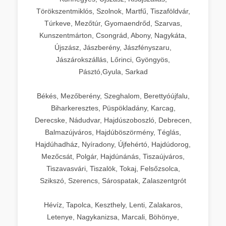
Törökszentmiklós, Szolnok, Martfű, Tiszaföldvár,
Túrkeve, Mezőtúr, Gyomaendrőd, Szarvas,
Kunszentmárton, Csongrád, Abony, Nagykáta,
Újszász, Jászberény, Jászfényszaru,
Jászárokszállás, Lőrinci, Gyöngyös,
Pásztó,Gyula, Sarkad
Békés, Mezőberény, Szeghalom, Berettyóújfalu,
Biharkeresztes, Püspökladány, Karcag,
Derecske, Nádudvar, Hajdúszoboszló, Debrecen,
Balmazújváros, Hajdúböszörmény, Téglás,
Hajdúhadház, Nyíradony, Újfehértó, Hajdúdorog,
Mezőcsát, Polgár, Hajdúnánás, Tiszaújváros,
Tiszavasvári, Tiszalök, Tokaj, Felsőzsolca,
Szikszó, Szerencs, Sárospatak, Zalaszentgrót
Hévíz, Tapolca, Keszthely, Lenti, Zalakaros,
Letenye, Nagykanizsa, Marcali, Böhönye,