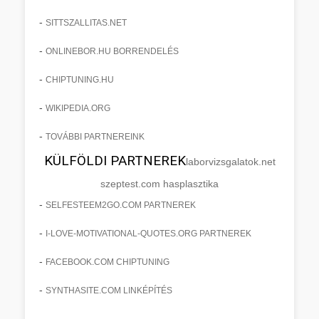
-
SITTSZALLITAS.NET
-
ONLINEBOR.HU BORRENDELÉS
-
CHIPTUNING.HU
-
WIKIPEDIA.ORG
-
TOVÁBBI PARTNEREINK
KÜLFÖLDI PARTNEREK
laborvizsgalatok.net
szeptest.com hasplasztika
-
SELFESTEEM2GO.COM PARTNEREK
-
I-LOVE-MOTIVATIONAL-QUOTES.ORG PARTNEREK
-
FACEBOOK.COM CHIPTUNING
-
SYNTHASITE.COM LINKÉPÍTÉS