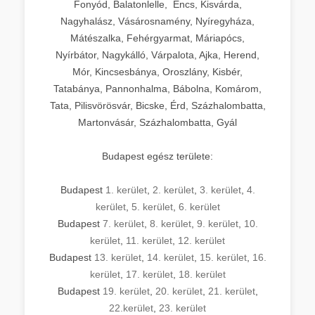
Fonyód, Balatonlelle, Encs, Kisvárda,
Nagyhalász, Vásárosnamény, Nyíregyháza,
Mátészalka, Fehérgyarmat, Máriapócs,
Nyírbátor, Nagykálló, Várpalota, Ajka, Herend,
Mór, Kincsesbánya, Oroszlány, Kisbér,
Tatabánya, Pannonhalma, Bábolna, Komárom,
Tata, Pilisvörösvár, Bicske, Érd, Százhalombatta,
Martonvásár, Százhalombatta, Gyál
Budapest egész területe:
Budapest
1. kerület
,
2. kerület
,
3. kerület
,
4.
kerület
,
5. kerület
,
6. kerület
Budapest
7. kerület
,
8. kerület
,
9. kerület
,
10.
kerület
,
11. kerület
,
12. kerület
Budapest
13. kerület
,
14. kerület
,
15. kerület
,
16.
kerület
,
17. kerület
,
18. kerület
Budapest
19. kerület
,
20. kerület
,
21. kerület
,
22.kerület
,
23. kerület