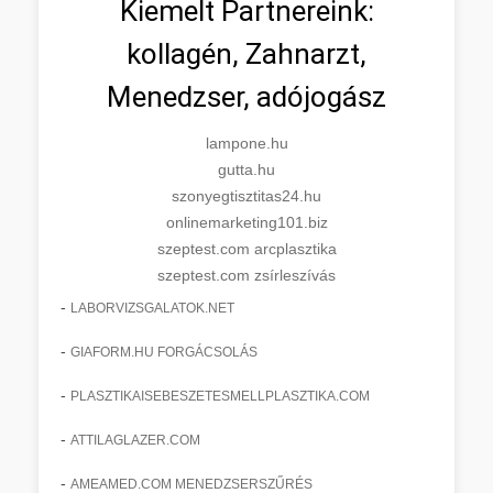
Kiemelt Partnereink:
kollagén, Zahnarzt,
Menedzser, adójogász
lampone.hu
gutta.hu
szonyegtisztitas24.hu
onlinemarketing101.biz
szeptest.com arcplasztika
szeptest.com zsírleszívás
-
LABORVIZSGALATOK.NET
-
GIAFORM.HU FORGÁCSOLÁS
-
PLASZTIKAISEBESZETESMELLPLASZTIKA.COM
-
ATTILAGLAZER.COM
-
AMEAMED.COM MENEDZSERSZŰRÉS