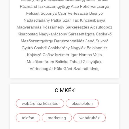
Pázmánd
Iszkaszentgyörgy
Alap
Fehérvárcsurgó
Felcsút
Soponya
Csór
Vértesacsa
Besnyő
Nádasdladány
Pátka
Szár
Tác
Kincsesbánya
Magyaralmás
Kőszárhegy
Sárkeresztes
Alcsútdoboz
Kisapostag
Nagykarácsony
Sárszentágota
Csókakő
Mezőszentgyörgy
Daruszentmiklós
Jenő
Sukoró
Gyúró
Csabdi
Csákberény
Nagylók
Beloiannisz
Kajászó
Csősz
Isztimér
Igar
Hantos
Vajta
Mezőkomárom
Balinka
Tabajd
Zichyújfalu
Vértesboglár
Füle
Gánt
Szabadhídvég
CIMKÉK
webáruház készítés
okostelefon
telefon
marketing
webáruház