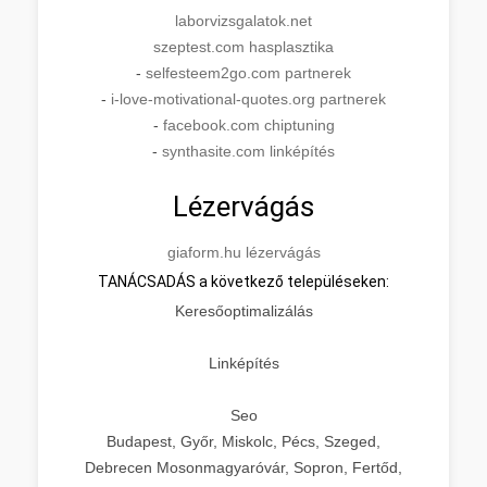
laborvizsgalatok.net
szeptest.com hasplasztika
-
selfesteem2go.com partnerek
-
i-love-motivational-quotes.org partnerek
-
facebook.com chiptuning
-
synthasite.com linképítés
Lézervágás
giaform.hu lézervágás
TANÁCSADÁS a következő településeken:
Keresőoptimalizálás
Linképítés
Seo
Budapest, Győr, Miskolc, Pécs, Szeged,
Debrecen Mosonmagyaróvár, Sopron, Fertőd,