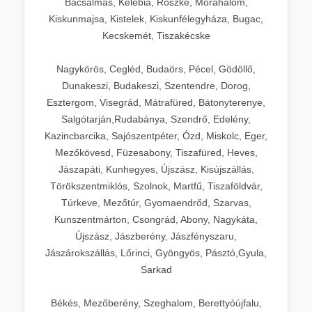
Bácsalmás, Kelebia, Röszke, Mórahalom,
Kiskunmajsa, Kistelek, Kiskunfélegyháza, Bugac,
Kecskemét, Tiszakécske
Nagykörös, Cegléd, Budaörs, Pécel, Gödöllő,
Dunakeszi, Budakeszi, Szentendre, Dorog,
Esztergom, Visegrád, Mátrafüred, Bátonyterenye,
Salgótarján,Rudabánya, Szendrő, Edelény,
Kazincbarcika, Sajószentpéter, Ózd, Miskolc, Eger,
Mezőkövesd, Füzesabony, Tiszafüred, Heves,
Jászapáti, Kunhegyes, Újszász, Kisújszállás,
Törökszentmiklós, Szolnok, Martfű, Tiszaföldvár,
Túrkeve, Mezőtúr, Gyomaendrőd, Szarvas,
Kunszentmárton, Csongrád, Abony, Nagykáta,
Újszász, Jászberény, Jászfényszaru,
Jászárokszállás, Lőrinci, Gyöngyös, Pásztó,Gyula,
Sarkad
Békés, Mezőberény, Szeghalom, Berettyóújfalu,