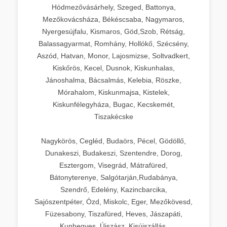
Hódmezővásárhely, Szeged, Battonya,
Mezőkovácsháza, Békéscsaba, Nagymaros,
Nyergesújfalu, Kismaros, Göd,Szob, Rétság,
Balassagyarmat, Romhány, Hollókő, Szécsény,
Aszód, Hatvan, Monor, Lajosmizse, Soltvadkert,
Kiskőrös, Kecel, Dusnok, Kiskunhalas,
Jánoshalma, Bácsalmás, Kelebia, Röszke,
Mórahalom, Kiskunmajsa, Kistelek,
Kiskunfélegyháza, Bugac, Kecskemét,
Tiszakécske
Nagykörös, Cegléd, Budaörs, Pécel, Gödöllő,
Dunakeszi, Budakeszi, Szentendre, Dorog,
Esztergom, Visegrád, Mátrafüred,
Bátonyterenye, Salgótarján,Rudabánya,
Szendrő, Edelény, Kazincbarcika,
Sajószentpéter, Ózd, Miskolc, Eger, Mezőkövesd,
Füzesabony, Tiszafüred, Heves, Jászapáti,
Kunhegyes, Újszász, Kisújszállás,