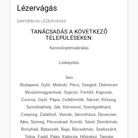
Lézervágás
GIAFORM.HU LÉZERVÁGÁS
TANÁCSADÁS A KÖVETKEZŐ
TELEPÜLÉSEKEN:
Keresőoptimalizálás
Linképítés
Seo
Budapest, Győr, Miskolc, Pécs, Szeged, Debrecen
Mosonmagyaróvár, Sopron, Fertőd, Kapuvár,
Csorna, Győr, Pápa, Celldömölk, Sárvár, Kőszeg,
Szombathely, Ják, Körmend, Szentgotthárd,
Csepreg, Zalalövő, Vasvár, Jánosháza, Devecser,
Ajka, Sümeg, Pécsvárad, Komló, Sásd, Dombóvár,
Bonyhád, Bátaszék, Baja, Bácsalmás, Szekszárd,
Tolna, Fadd, Paks, Kalocsa, Hőgyész, Tamási