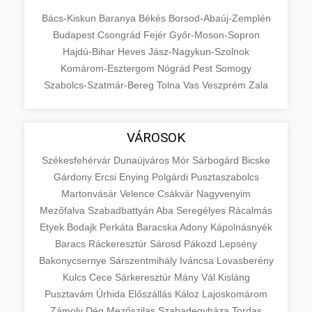
Bács-Kiskun
Baranya
Békés
Borsod-Abaúj-Zemplén
Budapest
Csongrád
Fejér
Győr-Moson-Sopron
Hajdú-Bihar
Heves
Jász-Nagykun-Szolnok
Komárom-Esztergom
Nógrád
Pest
Somogy
Szabolcs-Szatmár-Bereg
Tolna
Vas
Veszprém
Zala
VÁROSOK
Székesfehérvár
Dunaújváros
Mór
Sárbogárd
Bicske
Gárdony
Ercsi
Enying
Polgárdi
Pusztaszabolcs
Martonvásár
Velence
Csákvár
Nagyvenyim
Mezőfalva
Szabadbattyán
Aba
Seregélyes
Rácalmás
Etyek
Bodajk
Perkáta
Baracska
Adony
Kápolnásnyék
Baracs
Ráckeresztúr
Sárosd
Pákozd
Lepsény
Bakonycsernye
Sárszentmihály
Iváncsa
Lovasberény
Kulcs
Cece
Sárkeresztúr
Mány
Vál
Kisláng
Pusztavám
Úrhida
Előszállás
Káloz
Lajoskomárom
Zámoly
Dég
Mezőszilas
Szabadegyháza
Tordas