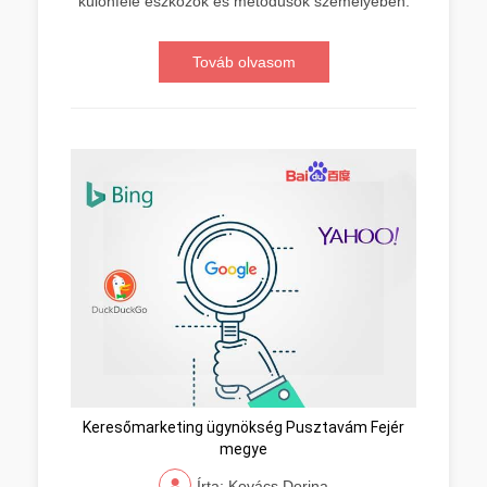
különféle eszközök és metódusok személyében.
Továb olvasom
Keresőmarketing ügynökség Pusztavám Fejér
megye
Írta: Kovács Dorina