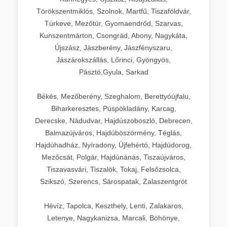
Törökszentmiklós, Szolnok, Martfű, Tiszaföldvár,
Túrkeve, Mezőtúr, Gyomaendrőd, Szarvas,
Kunszentmárton, Csongrád, Abony, Nagykáta,
Újszász, Jászberény, Jászfényszaru,
Jászárokszállás, Lőrinci, Gyöngyös,
Pásztó,Gyula, Sarkad
Békés, Mezőberény, Szeghalom, Berettyóújfalu,
Biharkeresztes, Püspökladány, Karcag,
Derecske, Nádudvar, Hajdúszoboszló, Debrecen,
Balmazújváros, Hajdúböszörmény, Téglás,
Hajdúhadház, Nyíradony, Újfehértó, Hajdúdorog,
Mezőcsát, Polgár, Hajdúnánás, Tiszaújváros,
Tiszavasvári, Tiszalök, Tokaj, Felsőzsolca,
Szikszó, Szerencs, Sárospatak, Zalaszentgrót
Hévíz, Tapolca, Keszthely, Lenti, Zalakaros,
Letenye, Nagykanizsa, Marcali, Böhönye,