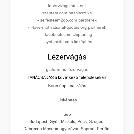
laborvizsgalatok.net
szeptest.com hasplasztika
-
selfesteem2go.com partnerek
-
i-love-motivational-quotes.org partnerek
-
facebook.com chiptuning
-
synthasite.com linképítés
Lézervágás
giaform.hu lézervágás
TANÁCSADÁS a következő településeken:
Keresőoptimalizálás
Linképítés
Seo
Budapest, Győr, Miskolc, Pécs, Szeged,
Debrecen Mosonmagyaróvár, Sopron, Fertőd,