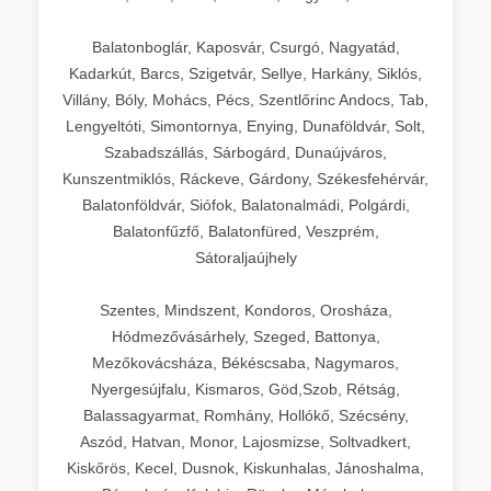
Balatonboglár, Kaposvár, Csurgó, Nagyatád,
Kadarkút, Barcs, Szigetvár, Sellye, Harkány, Siklós,
Villány, Bóly, Mohács, Pécs, Szentlőrinc Andocs, Tab,
Lengyeltóti, Simontornya, Enying, Dunaföldvár, Solt,
Szabadszállás, Sárbogárd, Dunaújváros,
Kunszentmiklós, Ráckeve, Gárdony, Székesfehérvár,
Balatonföldvár, Siófok, Balatonalmádi, Polgárdi,
Balatonfűzfő, Balatonfüred, Veszprém,
Sátoraljaújhely
Szentes, Mindszent, Kondoros, Orosháza,
Hódmezővásárhely, Szeged, Battonya,
Mezőkovácsháza, Békéscsaba, Nagymaros,
Nyergesújfalu, Kismaros, Göd,Szob, Rétság,
Balassagyarmat, Romhány, Hollókő, Szécsény,
Aszód, Hatvan, Monor, Lajosmizse, Soltvadkert,
Kiskőrös, Kecel, Dusnok, Kiskunhalas, Jánoshalma,