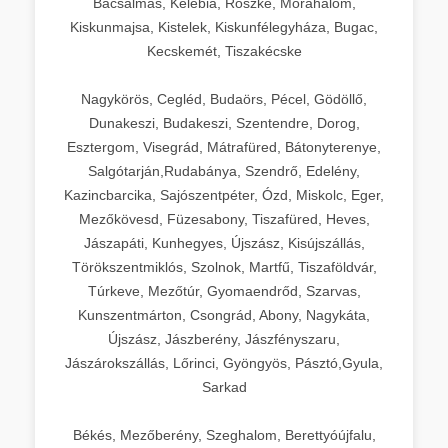
Bácsalmás, Kelebia, Röszke, Mórahalom,
Kiskunmajsa, Kistelek, Kiskunfélegyháza, Bugac,
Kecskemét, Tiszakécske
Nagykörös, Cegléd, Budaörs, Pécel, Gödöllő,
Dunakeszi, Budakeszi, Szentendre, Dorog,
Esztergom, Visegrád, Mátrafüred, Bátonyterenye,
Salgótarján,Rudabánya, Szendrő, Edelény,
Kazincbarcika, Sajószentpéter, Ózd, Miskolc, Eger,
Mezőkövesd, Füzesabony, Tiszafüred, Heves,
Jászapáti, Kunhegyes, Újszász, Kisújszállás,
Törökszentmiklós, Szolnok, Martfű, Tiszaföldvár,
Túrkeve, Mezőtúr, Gyomaendrőd, Szarvas,
Kunszentmárton, Csongrád, Abony, Nagykáta,
Újszász, Jászberény, Jászfényszaru,
Jászárokszállás, Lőrinci, Gyöngyös, Pásztó,Gyula,
Sarkad
Békés, Mezőberény, Szeghalom, Berettyóújfalu,