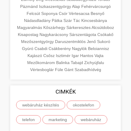
Pázmánd
Iszkaszentgyörgy
Alap
Fehérvárcsurgó
Felcsút
Soponya
Csór
Vértesacsa
Besnyő
Nádasdladány
Pátka
Szár
Tác
Kincsesbánya
Magyaralmás
Kőszárhegy
Sárkeresztes
Alcsútdoboz
Kisapostag
Nagykarácsony
Sárszentágota
Csókakő
Mezőszentgyörgy
Daruszentmiklós
Jenő
Sukoró
Gyúró
Csabdi
Csákberény
Nagylók
Beloiannisz
Kajászó
Csősz
Isztimér
Igar
Hantos
Vajta
Mezőkomárom
Balinka
Tabajd
Zichyújfalu
Vértesboglár
Füle
Gánt
Szabadhídvég
CIMKÉK
webáruház készítés
okostelefon
telefon
marketing
webáruház