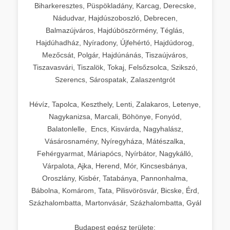
Biharkeresztes, Püspökladány, Karcag, Derecske,
Nádudvar, Hajdúszoboszló, Debrecen,
Balmazújváros, Hajdúböszörmény, Téglás,
Hajdúhadház, Nyíradony, Újfehértó, Hajdúdorog,
Mezőcsát, Polgár, Hajdúnánás, Tiszaújváros,
Tiszavasvári, Tiszalök, Tokaj, Felsőzsolca, Szikszó,
Szerencs, Sárospatak, Zalaszentgrót
Hévíz, Tapolca, Keszthely, Lenti, Zalakaros, Letenye,
Nagykanizsa, Marcali, Böhönye, Fonyód,
Balatonlelle, Encs, Kisvárda, Nagyhalász,
Vásárosnamény, Nyíregyháza, Mátészalka,
Fehérgyarmat, Máriapócs, Nyírbátor, Nagykálló,
Várpalota, Ajka, Herend, Mór, Kincsesbánya,
Oroszlány, Kisbér, Tatabánya, Pannonhalma,
Bábolna, Komárom, Tata, Pilisvörösvár, Bicske, Érd,
Százhalombatta, Martonvásár, Százhalombatta, Gyál
Budapest egész területe: