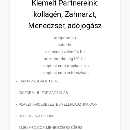
Kiemelt Partnereink:
kollagén, Zahnarzt,
Menedzser, adójogász
lampone.hu
gutta.hu
szonyegtisztitas24.hu
onlinemarketing101.biz
szeptest.com arcplasztika
szeptest.com zsírleszívás
-
LABORVIZSGALATOK.NET
-
GIAFORM.HU FORGÁCSOLÁS
-
PLASZTIKAISEBESZETESMELLPLASZTIKA.COM
-
ATTILAGLAZER.COM
-
AMEAMED.COM MENEDZSERSZŰRÉS