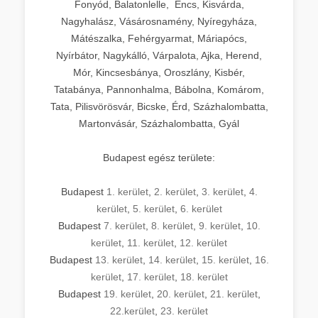
Fonyód, Balatonlelle, Encs, Kisvárda,
Nagyhalász, Vásárosnamény, Nyíregyháza,
Mátészalka, Fehérgyarmat, Máriapócs,
Nyírbátor, Nagykálló, Várpalota, Ajka, Herend,
Mór, Kincsesbánya, Oroszlány, Kisbér,
Tatabánya, Pannonhalma, Bábolna, Komárom,
Tata, Pilisvörösvár, Bicske, Érd, Százhalombatta,
Martonvásár, Százhalombatta, Gyál
Budapest egész területe:
Budapest
1. kerület
,
2. kerület
,
3. kerület
,
4.
kerület
,
5. kerület
,
6. kerület
Budapest
7. kerület
,
8. kerület
,
9. kerület
,
10.
kerület
,
11. kerület
,
12. kerület
Budapest
13. kerület
,
14. kerület
,
15. kerület
,
16.
kerület
,
17. kerület
,
18. kerület
Budapest
19. kerület
,
20. kerület
,
21. kerület
,
22.kerület
,
23. kerület