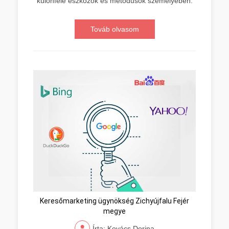
különféle eszközök és metódusok személyében.
Továb olvasom
Keresőmarketing ügynökség Zichyújfalu Fejér
megye
Írta: Kovács Dorina