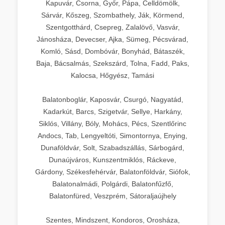
Kapuvár, Csorna, Győr, Pápa, Celldömölk,
Sárvár, Kőszeg, Szombathely, Ják, Körmend,
Szentgotthárd, Csepreg, Zalalövő, Vasvár,
Jánosháza, Devecser, Ajka, Sümeg, Pécsvárad,
Komló, Sásd, Dombóvár, Bonyhád, Bátaszék,
Baja, Bácsalmás, Szekszárd, Tolna, Fadd, Paks,
Kalocsa, Hőgyész, Tamási
Balatonboglár, Kaposvár, Csurgó, Nagyatád,
Kadarkút, Barcs, Szigetvár, Sellye, Harkány,
Siklós, Villány, Bóly, Mohács, Pécs, Szentlőrinc
Andocs, Tab, Lengyeltóti, Simontornya, Enying,
Dunaföldvár, Solt, Szabadszállás, Sárbogárd,
Dunaújváros, Kunszentmiklós, Ráckeve,
Gárdony, Székesfehérvár, Balatonföldvár, Siófok,
Balatonalmádi, Polgárdi, Balatonfűzfő,
Balatonfüred, Veszprém, Sátoraljaújhely
Szentes, Mindszent, Kondoros, Orosháza,