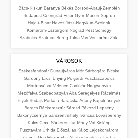
Bács-Kiskun
Baranya
Békés
Borsod-Abaúj-Zemplén
Budapest
Csongrád
Fejér
Győr-Moson-Sopron
Hajdú-Bihar
Heves
Jász-Nagykun-Szolnok
Komárom-Esztergom
Nógrád
Pest
Somogy
Szabolcs-Szatmár-Bereg
Tolna
Vas
Veszprém
Zala
VÁROSOK
Székesfehérvár
Dunaújváros
Mór
Sárbogárd
Bicske
Gárdony
Ercsi
Enying
Polgárdi
Pusztaszabolcs
Martonvásár
Velence
Csákvár
Nagyvenyim
Mezőfalva
Szabadbattyán
Aba
Seregélyes
Rácalmás
Etyek
Bodajk
Perkáta
Baracska
Adony
Kápolnásnyék
Baracs
Ráckeresztúr
Sárosd
Pákozd
Lepsény
Bakonycsernye
Sárszentmihály
Iváncsa
Lovasberény
Kulcs
Cece
Sárkeresztúr
Mány
Vál
Kisláng
Pusztavám
Úrhida
Előszállás
Káloz
Lajoskomárom
Zámoly
Dég
Mezőszilas
Szabadegyháza
Tordas