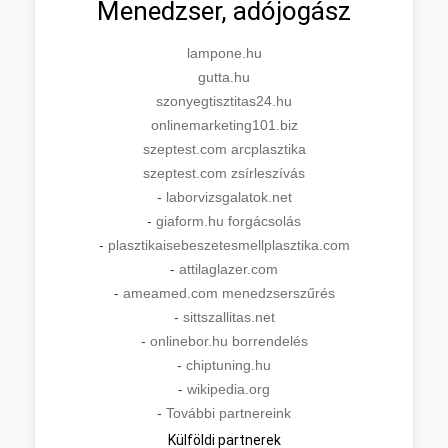
Menedzser, adójogász
lampone.hu
gutta.hu
szonyegtisztitas24.hu
onlinemarketing101.biz
szeptest.com arcplasztika
szeptest.com zsírleszívás
-
laborvizsgalatok.net
-
giaform.hu forgácsolás
-
plasztikaisebeszetesmellplasztika.com
-
attilaglazer.com
-
ameamed.com menedzserszűrés
-
sittszallitas.net
-
onlinebor.hu borrendelés
-
chiptuning.hu
-
wikipedia.org
-
További partnereink
Külföldi partnerek