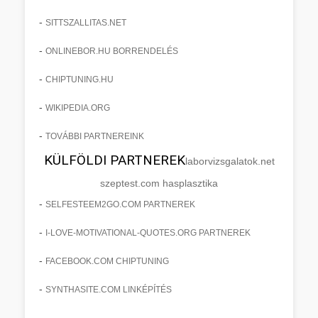
-
SITTSZALLITAS.NET
-
ONLINEBOR.HU BORRENDELÉS
-
CHIPTUNING.HU
-
WIKIPEDIA.ORG
-
TOVÁBBI PARTNEREINK
KÜLFÖLDI PARTNEREK
laborvizsgalatok.net
szeptest.com hasplasztika
-
SELFESTEEM2GO.COM PARTNEREK
-
I-LOVE-MOTIVATIONAL-QUOTES.ORG PARTNEREK
-
FACEBOOK.COM CHIPTUNING
-
SYNTHASITE.COM LINKÉPÍTÉS