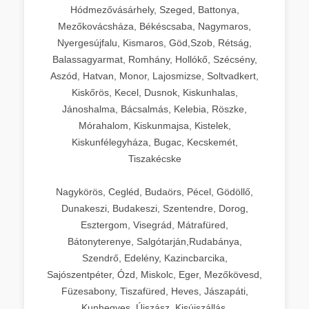
Hódmezővásárhely, Szeged, Battonya,
Mezőkovácsháza, Békéscsaba, Nagymaros,
Nyergesújfalu, Kismaros, Göd,Szob, Rétság,
Balassagyarmat, Romhány, Hollókő, Szécsény,
Aszód, Hatvan, Monor, Lajosmizse, Soltvadkert,
Kiskőrös, Kecel, Dusnok, Kiskunhalas,
Jánoshalma, Bácsalmás, Kelebia, Röszke,
Mórahalom, Kiskunmajsa, Kistelek,
Kiskunfélegyháza, Bugac, Kecskemét,
Tiszakécske
Nagykörös, Cegléd, Budaörs, Pécel, Gödöllő,
Dunakeszi, Budakeszi, Szentendre, Dorog,
Esztergom, Visegrád, Mátrafüred,
Bátonyterenye, Salgótarján,Rudabánya,
Szendrő, Edelény, Kazincbarcika,
Sajószentpéter, Ózd, Miskolc, Eger, Mezőkövesd,
Füzesabony, Tiszafüred, Heves, Jászapáti,
Kunhegyes, Újszász, Kisújszállás,