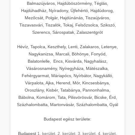
Balmazújváros, Hajdúböszörmény, Téglás,
Hajdúhadház, Nyíradony, Újfehértó, Hajdúdorog,
Mezőcsát, Polgár, Hajdúnánás, Tiszaújváros,
Tiszavasvári, Tiszalök, Tokaj, Felsőzsolca, Szikszó,
Szerencs, Sárospatak, Zalaszentgrót
Hévíz, Tapolca, Keszthely, Lenti, Zalakaros, Letenye,
Nagykanizsa, Marcali, Böhönye, Fonyód,
Balatonlelle, Encs, Kisvárda, Nagyhalász,
Vásárosnamény, Nyíregyháza, Mátészalka,
Fehérgyarmat, Máriapócs, Nyírbátor, Nagykálló,
Várpalota, Ajka, Herend, Mór, Kincsesbánya,
Oroszlány, Kisbér, Tatabánya, Pannonhalma,
Bábolna, Komárom, Tata, Pilisvörösvár, Bicske, Érd,
Százhalombatta, Martonvásár, Százhalombatta, Gyál
Budapest egész területe:
Budapest
1. kerület
,
2. kerület
,
3. kerület
,
4. kerület
,