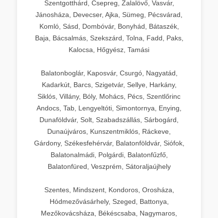
Szentgotthárd, Csepreg, Zalalövő, Vasvár,
Jánosháza, Devecser, Ajka, Sümeg, Pécsvárad,
Komló, Sásd, Dombóvár, Bonyhád, Bátaszék,
Baja, Bácsalmás, Szekszárd, Tolna, Fadd, Paks,
Kalocsa, Hőgyész, Tamási
Balatonboglár, Kaposvár, Csurgó, Nagyatád,
Kadarkút, Barcs, Szigetvár, Sellye, Harkány,
Siklós, Villány, Bóly, Mohács, Pécs, Szentlőrinc
Andocs, Tab, Lengyeltóti, Simontornya, Enying,
Dunaföldvár, Solt, Szabadszállás, Sárbogárd,
Dunaújváros, Kunszentmiklós, Ráckeve,
Gárdony, Székesfehérvár, Balatonföldvár, Siófok,
Balatonalmádi, Polgárdi, Balatonfűzfő,
Balatonfüred, Veszprém, Sátoraljaújhely
Szentes, Mindszent, Kondoros, Orosháza,
Hódmezővásárhely, Szeged, Battonya,
Mezőkovácsháza, Békéscsaba, Nagymaros,