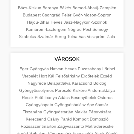
Bács-Kiskun
Baranya
Békés
Borsod-Abaúj-Zemplén
Budapest
Csongrád
Fejér
Győr-Moson-Sopron
Hajdú-Bihar
Heves
Jász-Nagykun-Szolnok
Komárom-Esztergom
Nógrád
Pest
Somogy
Szabolcs-Szatmár-Bereg
Tolna
Vas
Veszprém
Zala
VÁROSOK
Eger
Gyöngyös
Hatvan
Heves
Füzesabony
Lőrinci
Verpelét
Hort
Kál
Felsőtárkány
Erdőtelek
Ecséd
Nagyréde
Bélapátfalva
Karácsond
Boldog
Gyöngyössolymos
Poroszló
Kisköre
Andornaktálya
Recsk
Petőfibánya
Adács
Besenyőtelek
Ostoros
Gyöngyöspata
Gyöngyöshalász
Apc
Abasár
Tiszanána
Gyöngyöstarján
Maklár
Pétervására
Kerecsend
Csány
Parád
Kompolt
Domoszló
Rózsaszentmárton
Zagyvaszántó
Mátraderecske
Heréd
Szihalom
Vámosgyörk
Egerszalók
Sirok
Kömlő