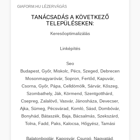
GIAFORM.HU LÉZERVÁGÁS
TANÁCSADÁS A KÖVETKEZŐ
TELEPÜLÉSEKEN:
Keresőoptimalizálás
Linképítés
Seo
Budapest, Győr, Miskolc, Pécs, Szeged, Debrecen
Mosonmagyaróvár, Sopron, Fertőd, Kapuvár,
Csorna, Győr, Pápa, Celldömölk, Sárvár, Kőszeg,
Szombathely, Ják, Körmend, Szentgotthárd,
Csepreg, Zalalövő, Vasvár, Jánosháza, Devecser,
Ajka, Sümeg, Pécsvárad, Komló, Sásd, Dombóvár,
Bonyhád, Bátaszék, Baja, Bácsalmás, Szekszárd,
Tolna, Fadd, Paks, Kalocsa, Hőgyész, Tamási
Balatonboglár, Kaposvár, Csurgó, Nagyatád,