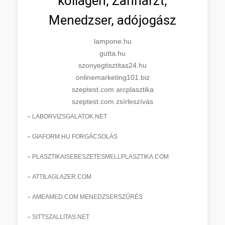
kollagén, Zahnarzt,
Menedzser, adójogász
lampone.hu
gutta.hu
szonyegtisztitas24.hu
onlinemarketing101.biz
szeptest.com arcplasztika
szeptest.com zsírleszívás
-
LABORVIZSGALATOK.NET
-
GIAFORM.HU FORGÁCSOLÁS
-
PLASZTIKAISEBESZETESMELLPLASZTIKA.COM
-
ATTILAGLAZER.COM
-
AMEAMED.COM MENEDZSERSZŰRÉS
-
SITTSZALLITAS.NET