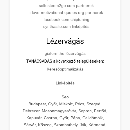
-
selfesteem2go.com partnerek
-
i-love-motivational-quotes.org partnerek
-
facebook.com chiptuning
-
synthasite.com linképítés
Lézervágás
giaform.hu lézervágás
TANÁCSADÁS a következő településeken:
Keresőoptimalizálás
Linképítés
Seo
Budapest, Győr, Miskolc, Pécs, Szeged,
Debrecen Mosonmagyaróvár, Sopron, Fertőd,
Kapuvár, Csorna, Győr, Pápa, Celldömölk,
Sárvár, Kőszeg, Szombathely, Ják, Körmend,