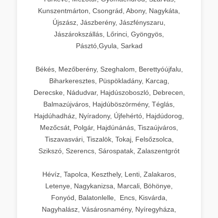
Kunszentmárton, Csongrád, Abony, Nagykáta,
Újszász, Jászberény, Jászfényszaru,
Jászárokszállás, Lőrinci, Gyöngyös,
Pásztó,Gyula, Sarkad
Békés, Mezőberény, Szeghalom, Berettyóújfalu,
Biharkeresztes, Püspökladány, Karcag,
Derecske, Nádudvar, Hajdúszoboszló, Debrecen,
Balmazújváros, Hajdúböszörmény, Téglás,
Hajdúhadház, Nyíradony, Újfehértó, Hajdúdorog,
Mezőcsát, Polgár, Hajdúnánás, Tiszaújváros,
Tiszavasvári, Tiszalök, Tokaj, Felsőzsolca,
Szikszó, Szerencs, Sárospatak, Zalaszentgrót
Hévíz, Tapolca, Keszthely, Lenti, Zalakaros,
Letenye, Nagykanizsa, Marcali, Böhönye,
Fonyód, Balatonlelle, Encs, Kisvárda,
Nagyhalász, Vásárosnamény, Nyíregyháza,