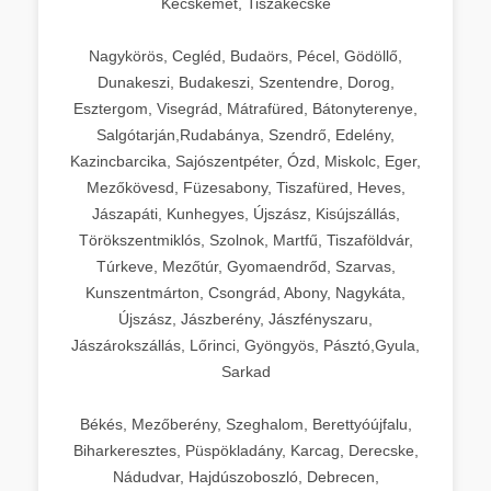
Kecskemét, Tiszakécske
Nagykörös, Cegléd, Budaörs, Pécel, Gödöllő,
Dunakeszi, Budakeszi, Szentendre, Dorog,
Esztergom, Visegrád, Mátrafüred, Bátonyterenye,
Salgótarján,Rudabánya, Szendrő, Edelény,
Kazincbarcika, Sajószentpéter, Ózd, Miskolc, Eger,
Mezőkövesd, Füzesabony, Tiszafüred, Heves,
Jászapáti, Kunhegyes, Újszász, Kisújszállás,
Törökszentmiklós, Szolnok, Martfű, Tiszaföldvár,
Túrkeve, Mezőtúr, Gyomaendrőd, Szarvas,
Kunszentmárton, Csongrád, Abony, Nagykáta,
Újszász, Jászberény, Jászfényszaru,
Jászárokszállás, Lőrinci, Gyöngyös, Pásztó,Gyula,
Sarkad
Békés, Mezőberény, Szeghalom, Berettyóújfalu,
Biharkeresztes, Püspökladány, Karcag, Derecske,
Nádudvar, Hajdúszoboszló, Debrecen,