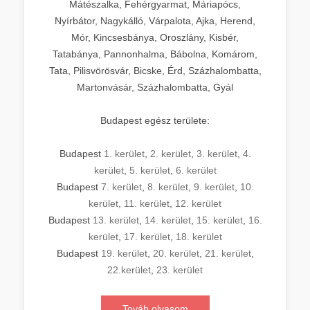
Mátészalka, Fehérgyarmat, Máriapócs,
Nyírbátor, Nagykálló, Várpalota, Ajka, Herend,
Mór, Kincsesbánya, Oroszlány, Kisbér,
Tatabánya, Pannonhalma, Bábolna, Komárom,
Tata, Pilisvörösvár, Bicske, Érd, Százhalombatta,
Martonvásár, Százhalombatta, Gyál
Budapest egész területe:
Budapest
1. kerület
,
2. kerület
,
3. kerület
,
4.
kerület
,
5. kerület
,
6. kerület
Budapest
7. kerület
,
8. kerület
,
9. kerület
,
10.
kerület
,
11. kerület
,
12. kerület
Budapest
13. kerület
,
14. kerület
,
15. kerület
,
16.
kerület
,
17. kerület
,
18. kerület
Budapest
19. kerület
,
20. kerület
,
21. kerület
,
22.kerület
,
23. kerület
Továb olvasom