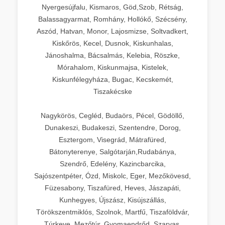
Nyergesújfalu, Kismaros, Göd,Szob, Rétság,
Balassagyarmat, Romhány, Hollókő, Szécsény,
Aszód, Hatvan, Monor, Lajosmizse, Soltvadkert,
Kiskőrös, Kecel, Dusnok, Kiskunhalas,
Jánoshalma, Bácsalmás, Kelebia, Röszke,
Mórahalom, Kiskunmajsa, Kistelek,
Kiskunfélegyháza, Bugac, Kecskemét,
Tiszakécske
Nagykörös, Cegléd, Budaörs, Pécel, Gödöllő,
Dunakeszi, Budakeszi, Szentendre, Dorog,
Esztergom, Visegrád, Mátrafüred,
Bátonyterenye, Salgótarján,Rudabánya,
Szendrő, Edelény, Kazincbarcika,
Sajószentpéter, Ózd, Miskolc, Eger, Mezőkövesd,
Füzesabony, Tiszafüred, Heves, Jászapáti,
Kunhegyes, Újszász, Kisújszállás,
Törökszentmiklós, Szolnok, Martfű, Tiszaföldvár,
Túrkeve, Mezőtúr, Gyomaendrőd, Szarvas,