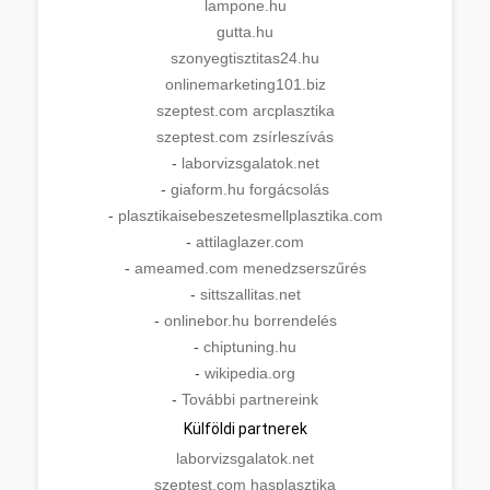
lampone.hu
gutta.hu
szonyegtisztitas24.hu
onlinemarketing101.biz
szeptest.com arcplasztika
szeptest.com zsírleszívás
-
laborvizsgalatok.net
-
giaform.hu forgácsolás
-
plasztikaisebeszetesmellplasztika.com
-
attilaglazer.com
-
ameamed.com menedzserszűrés
-
sittszallitas.net
-
onlinebor.hu borrendelés
-
chiptuning.hu
-
wikipedia.org
-
További partnereink
Külföldi partnerek
laborvizsgalatok.net
szeptest.com hasplasztika