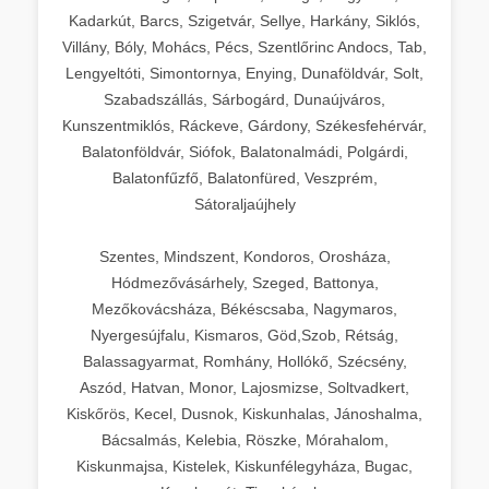
Kadarkút, Barcs, Szigetvár, Sellye, Harkány, Siklós,
Villány, Bóly, Mohács, Pécs, Szentlőrinc Andocs, Tab,
Lengyeltóti, Simontornya, Enying, Dunaföldvár, Solt,
Szabadszállás, Sárbogárd, Dunaújváros,
Kunszentmiklós, Ráckeve, Gárdony, Székesfehérvár,
Balatonföldvár, Siófok, Balatonalmádi, Polgárdi,
Balatonfűzfő, Balatonfüred, Veszprém,
Sátoraljaújhely
Szentes, Mindszent, Kondoros, Orosháza,
Hódmezővásárhely, Szeged, Battonya,
Mezőkovácsháza, Békéscsaba, Nagymaros,
Nyergesújfalu, Kismaros, Göd,Szob, Rétság,
Balassagyarmat, Romhány, Hollókő, Szécsény,
Aszód, Hatvan, Monor, Lajosmizse, Soltvadkert,
Kiskőrös, Kecel, Dusnok, Kiskunhalas, Jánoshalma,
Bácsalmás, Kelebia, Röszke, Mórahalom,
Kiskunmajsa, Kistelek, Kiskunfélegyháza, Bugac,