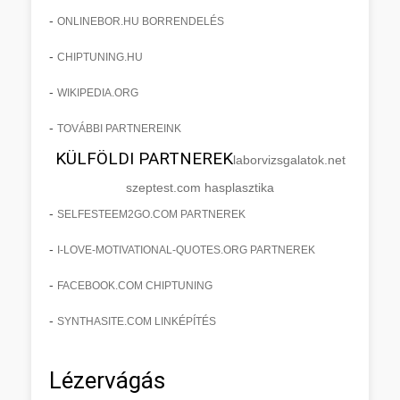
-
ONLINEBOR.HU BORRENDELÉS
-
CHIPTUNING.HU
-
WIKIPEDIA.ORG
-
TOVÁBBI PARTNEREINK
KÜLFÖLDI PARTNEREK
laborvizsgalatok.net
szeptest.com hasplasztika
-
SELFESTEEM2GO.COM PARTNEREK
-
I-LOVE-MOTIVATIONAL-QUOTES.ORG PARTNEREK
-
FACEBOOK.COM CHIPTUNING
-
SYNTHASITE.COM LINKÉPÍTÉS
Lézervágás