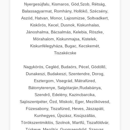
Nyergesújfalu, Kismaros, Göd,Szob, Rétság,
Balassagyarmat, Romhány, Hollókő, Szécsény,
Aszód, Hatvan, Monor, Lajosmizse, Soltvadkert,
Kiskőrös, Kecel, Dusnok, Kiskunhalas,
Jánoshalma, Bácsalmás, Kelebia, Röszke,
Mórahalom, Kiskunmajsa, Kistelek,
Kiskunfélegyháza, Bugac, Kecskemét,
Tiszakécske
Nagykörös, Cegléd, Budaörs, Pécel, Gödöllő,
Dunakeszi, Budakeszi, Szentendre, Dorog,
Esztergom, Visegrád, Mátrafüred,
Bátonyterenye, Salgótarján,Rudabánya,
Szendrő, Edelény, Kazincbarcika,
Sajószentpéter, Ózd, Miskolc, Eger, Mezőkövesd,
Füzesabony, Tiszafüred, Heves, Jászapáti,
Kunhegyes, Újszász, Kisújszállás,
Törökszentmiklós, Szolnok, Martfű, Tiszaföldvár,
Túrkeve, Mezőtúr, Gyomaendrőd, Szarvas,