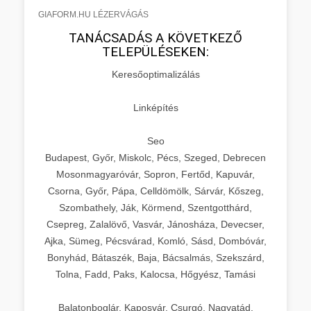
GIAFORM.HU LÉZERVÁGÁS
TANÁCSADÁS A KÖVETKEZŐ
TELEPÜLÉSEKEN:
Keresőoptimalizálás
Linképítés
Seo
Budapest, Győr, Miskolc, Pécs, Szeged, Debrecen
Mosonmagyaróvár, Sopron, Fertőd, Kapuvár,
Csorna, Győr, Pápa, Celldömölk, Sárvár, Kőszeg,
Szombathely, Ják, Körmend, Szentgotthárd,
Csepreg, Zalalövő, Vasvár, Jánosháza, Devecser,
Ajka, Sümeg, Pécsvárad, Komló, Sásd, Dombóvár,
Bonyhád, Bátaszék, Baja, Bácsalmás, Szekszárd,
Tolna, Fadd, Paks, Kalocsa, Hőgyész, Tamási
Balatonboglár, Kaposvár, Csurgó, Nagyatád,