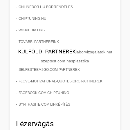
-
ONLINEBOR.HU BORRENDELÉS
-
CHIPTUNING.HU
-
WIKIPEDIA.ORG
-
TOVÁBBI PARTNEREINK
KÜLFÖLDI PARTNEREK
laborvizsgalatok.net
szeptest.com hasplasztika
-
SELFESTEEM2GO.COM PARTNEREK
-
I-LOVE-MOTIVATIONAL-QUOTES.ORG PARTNEREK
-
FACEBOOK.COM CHIPTUNING
-
SYNTHASITE.COM LINKÉPÍTÉS
Lézervágás