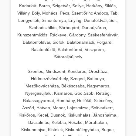
Kadarkút, Barcs, Szigetvár, Sellye, Harkány, Siklós,
Villány, Bóly, Mohács, Pécs, Szentlőrinc Andocs, Tab,
Lengyeltóti, Simontornya, Enying, Dunaföldvár, Solt,
Szabadszállás, Sárbogárd, Dunaújváros,
Kunszentmiklós, Ráckeve, Gárdony, Székesfehérvár,
Balatonföldvár, Siófok, Balatonalmádi, Polgárdi,
Balatonfűzfő, Balatonfüred, Veszprém,
Sátoraljaújhely
Szentes, Mindszent, Kondoros, Orosháza,
Hódmezővásárhely, Szeged, Battonya,
Mezőkovácsháza, Békéscsaba, Nagymaros,
Nyergesújfalu, Kismaros, Göd,Szob, Rétság,
Balassagyarmat, Romhány, Hollókő, Szécsény,
Aszód, Hatvan, Monor, Lajosmizse, Soltvadkert,
Kiskőrös, Kecel, Dusnok, Kiskunhalas, Jánoshalma,
Bácsalmás, Kelebia, Röszke, Mórahalom,
Kiskunmajsa, Kistelek, Kiskunfélegyháza, Bugac,