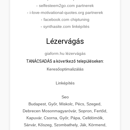
-
selfesteem2go.com partnerek
-
i-love-motivational-quotes.org partnerek
-
facebook.com chiptuning
-
synthasite.com linképítés
Lézervágás
giaform.hu lézervágás
TANÁCSADÁS a következő településeken:
Keresőoptimalizálás
Linképítés
Seo
Budapest, Győr, Miskolc, Pécs, Szeged,
Debrecen Mosonmagyaróvár, Sopron, Fertőd,
Kapuvár, Csorna, Győr, Pápa, Celldömölk,
Sárvár, Kőszeg, Szombathely, Ják, Körmend,