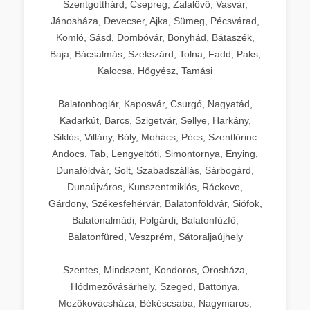
Szentgotthárd, Csepreg, Zalalövő, Vasvár,
Jánosháza, Devecser, Ajka, Sümeg, Pécsvárad,
Komló, Sásd, Dombóvár, Bonyhád, Bátaszék,
Baja, Bácsalmás, Szekszárd, Tolna, Fadd, Paks,
Kalocsa, Hőgyész, Tamási
Balatonboglár, Kaposvár, Csurgó, Nagyatád,
Kadarkút, Barcs, Szigetvár, Sellye, Harkány,
Siklós, Villány, Bóly, Mohács, Pécs, Szentlőrinc
Andocs, Tab, Lengyeltóti, Simontornya, Enying,
Dunaföldvár, Solt, Szabadszállás, Sárbogárd,
Dunaújváros, Kunszentmiklós, Ráckeve,
Gárdony, Székesfehérvár, Balatonföldvár, Siófok,
Balatonalmádi, Polgárdi, Balatonfűzfő,
Balatonfüred, Veszprém, Sátoraljaújhely
Szentes, Mindszent, Kondoros, Orosháza,
Hódmezővásárhely, Szeged, Battonya,
Mezőkovácsháza, Békéscsaba, Nagymaros,