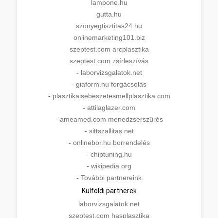
lampone.hu
gutta.hu
szonyegtisztitas24.hu
onlinemarketing101.biz
szeptest.com arcplasztika
szeptest.com zsírleszívás
-
laborvizsgalatok.net
-
giaform.hu forgácsolás
-
plasztikaisebeszetesmellplasztika.com
-
attilaglazer.com
-
ameamed.com menedzserszűrés
-
sittszallitas.net
-
onlinebor.hu borrendelés
-
chiptuning.hu
-
wikipedia.org
-
További partnereink
Külföldi partnerek
laborvizsgalatok.net
szeptest.com hasplasztika