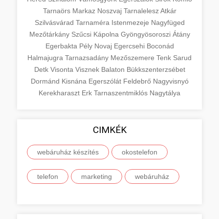
Tarnaörs
Markaz
Noszvaj
Tarnalelesz
Atkár
Szilvásvárad
Tarnaméra
Istenmezeje
Nagyfüged
Mezőtárkány
Szűcsi
Kápolna
Gyöngyösoroszi
Átány
Egerbakta
Pély
Novaj
Egercsehi
Boconád
Halmajugra
Tarnazsadány
Mezőszemere
Tenk
Sarud
Detk
Visonta
Visznek
Balaton
Bükkszenterzsébet
Dormánd
Kisnána
Egerszólát
Feldebrő
Nagyvisnyó
Kerekharaszt
Erk
Tarnaszentmiklós
Nagytálya
CIMKÉK
webáruház készítés
okostelefon
telefon
marketing
webáruház