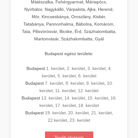
Mátészalka, Fehérgyarmat, Máriapócs,
Nyírbátor, Nagykálló, Várpalota, Ajka, Herend,
Mór, Kincsesbánya, Oroszlány, Kisbér,
Tatabánya, Pannonhalma, Bábolna, Komárom,
Tata, Pilisvörösvár, Bicske, Érd, Százhalombatta,
Martonvásár, Százhalombatta, Gyál
Budapest egész területe:
Budapest
1. kerület
,
2. kerület
,
3. kerület
,
4.
kerület
,
5. kerület
,
6. kerület
Budapest
7. kerület
,
8. kerület
,
9. kerület
,
10.
kerület
,
11. kerület
,
12. kerület
Budapest
13. kerület
,
14. kerület
,
15. kerület
,
16.
kerület
,
17. kerület
,
18. kerület
Budapest
19. kerület
,
20. kerület
,
21. kerület
,
22.kerület
,
23. kerület
Továb olvasom