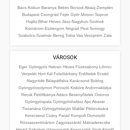
Bács-Kiskun
Baranya
Békés
Borsod-Abaúj-Zemplén
Budapest
Csongrád
Fejér
Győr-Moson-Sopron
Hajdú-Bihar
Heves
Jász-Nagykun-Szolnok
Komárom-Esztergom
Nógrád
Pest
Somogy
Szabolcs-Szatmár-Bereg
Tolna
Vas
Veszprém
Zala
VÁROSOK
Eger
Gyöngyös
Hatvan
Heves
Füzesabony
Lőrinci
Verpelét
Hort
Kál
Felsőtárkány
Erdőtelek
Ecséd
Nagyréde
Bélapátfalva
Karácsond
Boldog
Gyöngyössolymos
Poroszló
Kisköre
Andornaktálya
Recsk
Petőfibánya
Adács
Besenyőtelek
Ostoros
Gyöngyöspata
Gyöngyöshalász
Apc
Abasár
Tiszanána
Gyöngyöstarján
Maklár
Pétervására
Kerecsend
Csány
Parád
Kompolt
Domoszló
Rózsaszentmárton
Zagyvaszántó
Mátraderecske
Heréd
Szihalom
Vámosgyörk
Egerszalók
Sirok
Kömlő