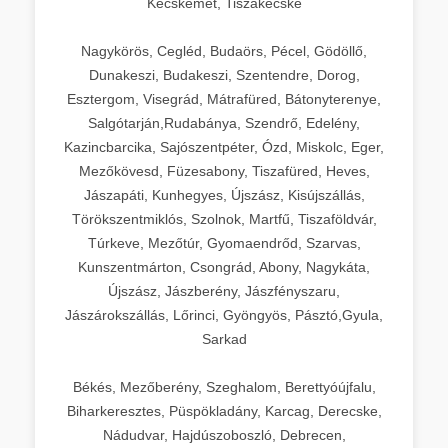
Kecskemét, Tiszakécske
Nagykörös, Cegléd, Budaörs, Pécel, Gödöllő,
Dunakeszi, Budakeszi, Szentendre, Dorog,
Esztergom, Visegrád, Mátrafüred, Bátonyterenye,
Salgótarján,Rudabánya, Szendrő, Edelény,
Kazincbarcika, Sajószentpéter, Ózd, Miskolc, Eger,
Mezőkövesd, Füzesabony, Tiszafüred, Heves,
Jászapáti, Kunhegyes, Újszász, Kisújszállás,
Törökszentmiklós, Szolnok, Martfű, Tiszaföldvár,
Túrkeve, Mezőtúr, Gyomaendrőd, Szarvas,
Kunszentmárton, Csongrád, Abony, Nagykáta,
Újszász, Jászberény, Jászfényszaru,
Jászárokszállás, Lőrinci, Gyöngyös, Pásztó,Gyula,
Sarkad
Békés, Mezőberény, Szeghalom, Berettyóújfalu,
Biharkeresztes, Püspökladány, Karcag, Derecske,
Nádudvar, Hajdúszoboszló, Debrecen,