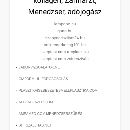
kollagén, Zahnarzt,
Menedzser, adójogász
lampone.hu
gutta.hu
szonyegtisztitas24.hu
onlinemarketing101.biz
szeptest.com arcplasztika
szeptest.com zsírleszívás
-
LABORVIZSGALATOK.NET
-
GIAFORM.HU FORGÁCSOLÁS
-
PLASZTIKAISEBESZETESMELLPLASZTIKA.COM
-
ATTILAGLAZER.COM
-
AMEAMED.COM MENEDZSERSZŰRÉS
-
SITTSZALLITAS.NET