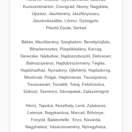
Kunszentmárton, Csongrád, Abony, Nagykáta,
Újszász, Jászberény, Jászfényszaru,
Jászárokszállás, Lőrinci, Gyöngyös,
Pásztó,Gyula, Sarkad
Békés, Mezőberény, Szeghalom, Berettyóújfalu,
Biharkeresztes, Püspökladány, Karcag,
Derecske, Nádudvar, Hajdúszoboszló, Debrecen,
Balmazújváros, Hajdúböszörmény, Téglás,
Hajdúhadház, Nyíradony, Újfehértó, Hajdúdorog,
Mezőcsát, Polgár, Hajdúnánás, Tiszaújváros,
Tiszavasvári, Tiszalök, Tokaj, Felsőzsolca,
Szikszó, Szerencs, Sárospatak, Zalaszentgrót
Hévíz, Tapolca, Keszthely, Lenti, Zalakaros,
Letenye, Nagykanizsa, Marcali, Böhönye,
Fonyód, Balatonlelle, Encs, Kisvárda,
Nagyhalász, Vásárosnamény, Nyíregyháza,