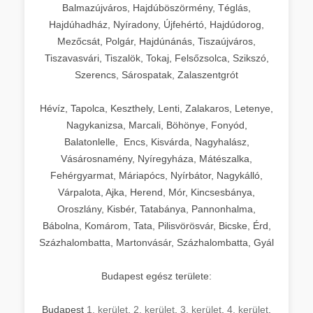
Balmazújváros, Hajdúböszörmény, Téglás,
Hajdúhadház, Nyíradony, Újfehértó, Hajdúdorog,
Mezőcsát, Polgár, Hajdúnánás, Tiszaújváros,
Tiszavasvári, Tiszalök, Tokaj, Felsőzsolca, Szikszó,
Szerencs, Sárospatak, Zalaszentgrót
Hévíz, Tapolca, Keszthely, Lenti, Zalakaros, Letenye,
Nagykanizsa, Marcali, Böhönye, Fonyód,
Balatonlelle, Encs, Kisvárda, Nagyhalász,
Vásárosnamény, Nyíregyháza, Mátészalka,
Fehérgyarmat, Máriapócs, Nyírbátor, Nagykálló,
Várpalota, Ajka, Herend, Mór, Kincsesbánya,
Oroszlány, Kisbér, Tatabánya, Pannonhalma,
Bábolna, Komárom, Tata, Pilisvörösvár, Bicske, Érd,
Százhalombatta, Martonvásár, Százhalombatta, Gyál
Budapest egész területe:
Budapest
1. kerület
,
2. kerület
,
3. kerület
,
4. kerület
,