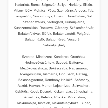
Kadarkút, Barcs, Szigetvár, Sellye, Harkány, Siklós,
Villány, Bóly, Mohács, Pécs, Szentlőrinc Andocs, Tab,
Lengyeltóti, Simontornya, Enying, Dunaföldvár, Solt,
Szabadszállás, Sárbogárd, Dunaújváros,
Kunszentmiklós, Ráckeve, Gárdony, Székesfehérvár,
Balatonföldvár, Siófok, Balatonalmádi, Polgárdi,
Balatonfűzfő, Balatonfüred, Veszprém,
Sátoraljaújhely
Szentes, Mindszent, Kondoros, Orosháza,
Hódmezővásárhely, Szeged, Battonya,
Mezőkovácsháza, Békéscsaba, Nagymaros,
Nyergesújfalu, Kismaros, Göd,Szob, Rétság,
Balassagyarmat, Romhány, Hollókő, Szécsény,
Aszód, Hatvan, Monor, Lajosmizse, Soltvadkert,
Kiskőrös, Kecel, Dusnok, Kiskunhalas, Jánoshalma,
Bácsalmás, Kelebia, Röszke, Mórahalom,
Kiskunmajsa, Kistelek, Kiskunfélegyháza, Bugac,