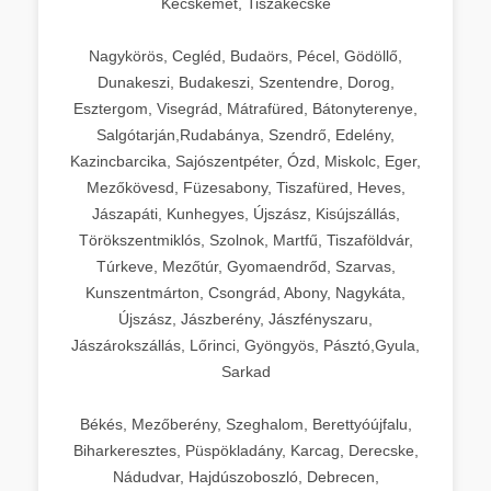
Kecskemét, Tiszakécske
Nagykörös, Cegléd, Budaörs, Pécel, Gödöllő,
Dunakeszi, Budakeszi, Szentendre, Dorog,
Esztergom, Visegrád, Mátrafüred, Bátonyterenye,
Salgótarján,Rudabánya, Szendrő, Edelény,
Kazincbarcika, Sajószentpéter, Ózd, Miskolc, Eger,
Mezőkövesd, Füzesabony, Tiszafüred, Heves,
Jászapáti, Kunhegyes, Újszász, Kisújszállás,
Törökszentmiklós, Szolnok, Martfű, Tiszaföldvár,
Túrkeve, Mezőtúr, Gyomaendrőd, Szarvas,
Kunszentmárton, Csongrád, Abony, Nagykáta,
Újszász, Jászberény, Jászfényszaru,
Jászárokszállás, Lőrinci, Gyöngyös, Pásztó,Gyula,
Sarkad
Békés, Mezőberény, Szeghalom, Berettyóújfalu,
Biharkeresztes, Püspökladány, Karcag, Derecske,
Nádudvar, Hajdúszoboszló, Debrecen,