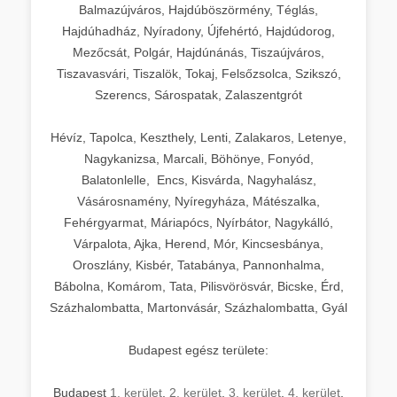
Balmazújváros, Hajdúböszörmény, Téglás,
Hajdúhadház, Nyíradony, Újfehértó, Hajdúdorog,
Mezőcsát, Polgár, Hajdúnánás, Tiszaújváros,
Tiszavasvári, Tiszalök, Tokaj, Felsőzsolca, Szikszó,
Szerencs, Sárospatak, Zalaszentgrót
Hévíz, Tapolca, Keszthely, Lenti, Zalakaros, Letenye,
Nagykanizsa, Marcali, Böhönye, Fonyód,
Balatonlelle, Encs, Kisvárda, Nagyhalász,
Vásárosnamény, Nyíregyháza, Mátészalka,
Fehérgyarmat, Máriapócs, Nyírbátor, Nagykálló,
Várpalota, Ajka, Herend, Mór, Kincsesbánya,
Oroszlány, Kisbér, Tatabánya, Pannonhalma,
Bábolna, Komárom, Tata, Pilisvörösvár, Bicske, Érd,
Százhalombatta, Martonvásár, Százhalombatta, Gyál
Budapest egész területe:
Budapest
1. kerület
,
2. kerület
,
3. kerület
,
4. kerület
,