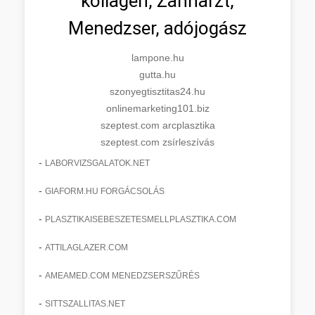
kollagén, Zahnarzt,
Menedzser, adójogász
lampone.hu
gutta.hu
szonyegtisztitas24.hu
onlinemarketing101.biz
szeptest.com arcplasztika
szeptest.com zsírleszívás
-
LABORVIZSGALATOK.NET
-
GIAFORM.HU FORGÁCSOLÁS
-
PLASZTIKAISEBESZETESMELLPLASZTIKA.COM
-
ATTILAGLAZER.COM
-
AMEAMED.COM MENEDZSERSZŰRÉS
-
SITTSZALLITAS.NET