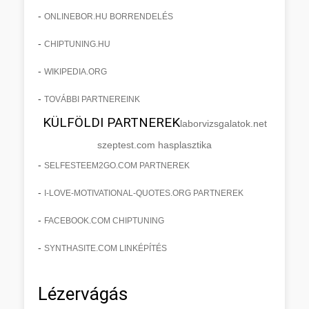
-
ONLINEBOR.HU BORRENDELÉS
-
CHIPTUNING.HU
-
WIKIPEDIA.ORG
-
TOVÁBBI PARTNEREINK
KÜLFÖLDI PARTNEREK
laborvizsgalatok.net
szeptest.com hasplasztika
-
SELFESTEEM2GO.COM PARTNEREK
-
I-LOVE-MOTIVATIONAL-QUOTES.ORG PARTNEREK
-
FACEBOOK.COM CHIPTUNING
-
SYNTHASITE.COM LINKÉPÍTÉS
Lézervágás