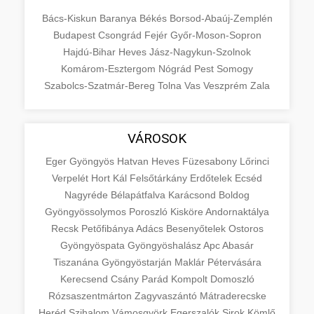
Bács-Kiskun
Baranya
Békés
Borsod-Abaúj-Zemplén
Budapest
Csongrád
Fejér
Győr-Moson-Sopron
Hajdú-Bihar
Heves
Jász-Nagykun-Szolnok
Komárom-Esztergom
Nógrád
Pest
Somogy
Szabolcs-Szatmár-Bereg
Tolna
Vas
Veszprém
Zala
VÁROSOK
Eger
Gyöngyös
Hatvan
Heves
Füzesabony
Lőrinci
Verpelét
Hort
Kál
Felsőtárkány
Erdőtelek
Ecséd
Nagyréde
Bélapátfalva
Karácsond
Boldog
Gyöngyössolymos
Poroszló
Kisköre
Andornaktálya
Recsk
Petőfibánya
Adács
Besenyőtelek
Ostoros
Gyöngyöspata
Gyöngyöshalász
Apc
Abasár
Tiszanána
Gyöngyöstarján
Maklár
Pétervására
Kerecsend
Csány
Parád
Kompolt
Domoszló
Rózsaszentmárton
Zagyvaszántó
Mátraderecske
Heréd
Szihalom
Vámosgyörk
Egerszalók
Sirok
Kömlő