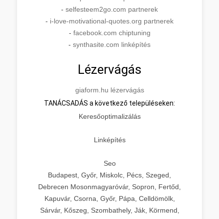
-
selfesteem2go.com partnerek
-
i-love-motivational-quotes.org partnerek
-
facebook.com chiptuning
-
synthasite.com linképítés
Lézervágás
giaform.hu lézervágás
TANÁCSADÁS a következő településeken:
Keresőoptimalizálás
Linképítés
Seo
Budapest, Győr, Miskolc, Pécs, Szeged,
Debrecen Mosonmagyaróvár, Sopron, Fertőd,
Kapuvár, Csorna, Győr, Pápa, Celldömölk,
Sárvár, Kőszeg, Szombathely, Ják, Körmend,