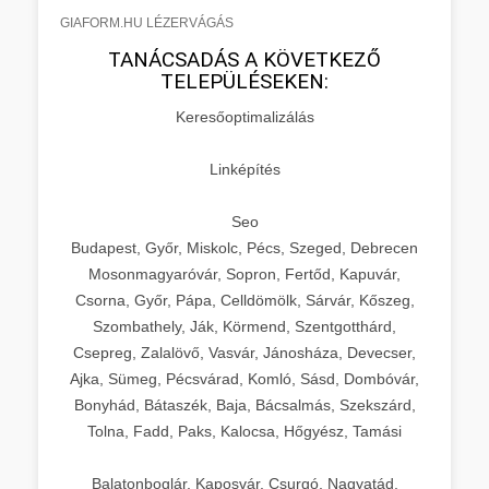
GIAFORM.HU LÉZERVÁGÁS
TANÁCSADÁS A KÖVETKEZŐ
TELEPÜLÉSEKEN:
Keresőoptimalizálás
Linképítés
Seo
Budapest, Győr, Miskolc, Pécs, Szeged, Debrecen
Mosonmagyaróvár, Sopron, Fertőd, Kapuvár,
Csorna, Győr, Pápa, Celldömölk, Sárvár, Kőszeg,
Szombathely, Ják, Körmend, Szentgotthárd,
Csepreg, Zalalövő, Vasvár, Jánosháza, Devecser,
Ajka, Sümeg, Pécsvárad, Komló, Sásd, Dombóvár,
Bonyhád, Bátaszék, Baja, Bácsalmás, Szekszárd,
Tolna, Fadd, Paks, Kalocsa, Hőgyész, Tamási
Balatonboglár, Kaposvár, Csurgó, Nagyatád,