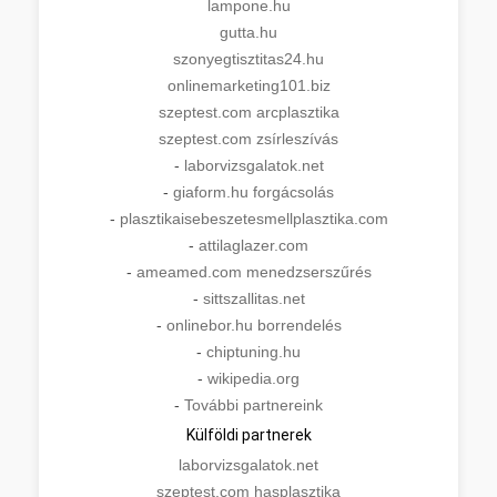
lampone.hu
gutta.hu
szonyegtisztitas24.hu
onlinemarketing101.biz
szeptest.com arcplasztika
szeptest.com zsírleszívás
-
laborvizsgalatok.net
-
giaform.hu forgácsolás
-
plasztikaisebeszetesmellplasztika.com
-
attilaglazer.com
-
ameamed.com menedzserszűrés
-
sittszallitas.net
-
onlinebor.hu borrendelés
-
chiptuning.hu
-
wikipedia.org
-
További partnereink
Külföldi partnerek
laborvizsgalatok.net
szeptest.com hasplasztika