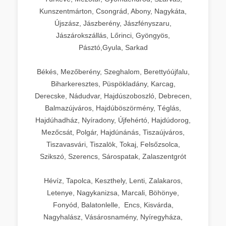
Kunszentmárton, Csongrád, Abony, Nagykáta,
Újszász, Jászberény, Jászfényszaru,
Jászárokszállás, Lőrinci, Gyöngyös,
Pásztó,Gyula, Sarkad
Békés, Mezőberény, Szeghalom, Berettyóújfalu,
Biharkeresztes, Püspökladány, Karcag,
Derecske, Nádudvar, Hajdúszoboszló, Debrecen,
Balmazújváros, Hajdúböszörmény, Téglás,
Hajdúhadház, Nyíradony, Újfehértó, Hajdúdorog,
Mezőcsát, Polgár, Hajdúnánás, Tiszaújváros,
Tiszavasvári, Tiszalök, Tokaj, Felsőzsolca,
Szikszó, Szerencs, Sárospatak, Zalaszentgrót
Hévíz, Tapolca, Keszthely, Lenti, Zalakaros,
Letenye, Nagykanizsa, Marcali, Böhönye,
Fonyód, Balatonlelle, Encs, Kisvárda,
Nagyhalász, Vásárosnamény, Nyíregyháza,