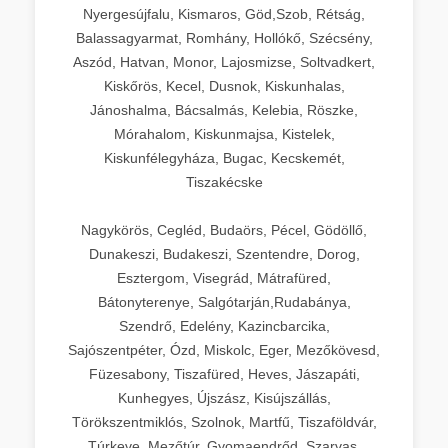
Nyergesújfalu, Kismaros, Göd,Szob, Rétság,
Balassagyarmat, Romhány, Hollókő, Szécsény,
Aszód, Hatvan, Monor, Lajosmizse, Soltvadkert,
Kiskőrös, Kecel, Dusnok, Kiskunhalas,
Jánoshalma, Bácsalmás, Kelebia, Röszke,
Mórahalom, Kiskunmajsa, Kistelek,
Kiskunfélegyháza, Bugac, Kecskemét,
Tiszakécske
Nagykörös, Cegléd, Budaörs, Pécel, Gödöllő,
Dunakeszi, Budakeszi, Szentendre, Dorog,
Esztergom, Visegrád, Mátrafüred,
Bátonyterenye, Salgótarján,Rudabánya,
Szendrő, Edelény, Kazincbarcika,
Sajószentpéter, Ózd, Miskolc, Eger, Mezőkövesd,
Füzesabony, Tiszafüred, Heves, Jászapáti,
Kunhegyes, Újszász, Kisújszállás,
Törökszentmiklós, Szolnok, Martfű, Tiszaföldvár,
Túrkeve, Mezőtúr, Gyomaendrőd, Szarvas,