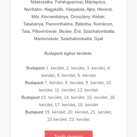
Mátészalka, Fehérgyarmat, Máriapócs,
Nyírbátor, Nagykálló, Várpalota, Ajka, Herend,
Mór, Kincsesbánya, Oroszlány, Kisbér,
Tatabánya, Pannonhalma, Bábolna, Komárom,
Tata, Pilisvörösvár, Bicske, Érd, Százhalombatta,
Martonvásár, Százhalombatta, Gyál
Budapest egész területe:
Budapest
1. kerület
,
2. kerület
,
3. kerület
,
4.
kerület
,
5. kerület
,
6. kerület
Budapest
7. kerület
,
8. kerület
,
9. kerület
,
10.
kerület
,
11. kerület
,
12. kerület
Budapest
13. kerület
,
14. kerület
,
15. kerület
,
16.
kerület
,
17. kerület
,
18. kerület
Budapest
19. kerület
,
20. kerület
,
21. kerület
,
22.kerület
,
23. kerület
Továb olvasom