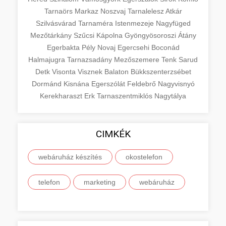
Tarnaörs
Markaz
Noszvaj
Tarnalelesz
Atkár
Szilvásvárad
Tarnaméra
Istenmezeje
Nagyfüged
Mezőtárkány
Szűcsi
Kápolna
Gyöngyösoroszi
Átány
Egerbakta
Pély
Novaj
Egercsehi
Boconád
Halmajugra
Tarnazsadány
Mezőszemere
Tenk
Sarud
Detk
Visonta
Visznek
Balaton
Bükkszenterzsébet
Dormánd
Kisnána
Egerszólát
Feldebrő
Nagyvisnyó
Kerekharaszt
Erk
Tarnaszentmiklós
Nagytálya
CIMKÉK
webáruház készítés
okostelefon
telefon
marketing
webáruház