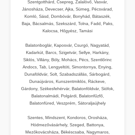
Szentgotthárd, Csepreg, Zalalövő, Vasvár,
Jánosháza, Devecser, Ajka, Sümeg, Pécsvárad,
Komló, Sásd, Dombóvár, Bonyhád, Bátaszék,
Baja, Bácsalmás, Szekszárd, Tolna, Fadd, Paks,
Kalocsa, Hőgyész, Tamási
Balatonboglár, Kaposvár, Csurgó, Nagyatád,
Kadarkút, Barcs, Szigetvár, Sellye, Harkány,
Siklós, Villány, Bóly, Mohács, Pécs, Szentlőrinc
Andocs, Tab, Lengyeltóti, Simontornya, Enying,
Dunaföldvár, Solt, Szabadszállás, Sárbogárd,
Dunaújváros, Kunszentmiklós, Ráckeve,
Gárdony, Székesfehérvár, Balatonföldvár, Siófok,
Balatonalmádi, Polgárdi, Balatonfűzfő,
Balatonfüred, Veszprém, Sátoraljaújhely
Szentes, Mindszent, Kondoros, Orosháza,
Hódmezővásárhely, Szeged, Battonya,
Mezőkovácsháza, Békéscsaba, Nagymaros,