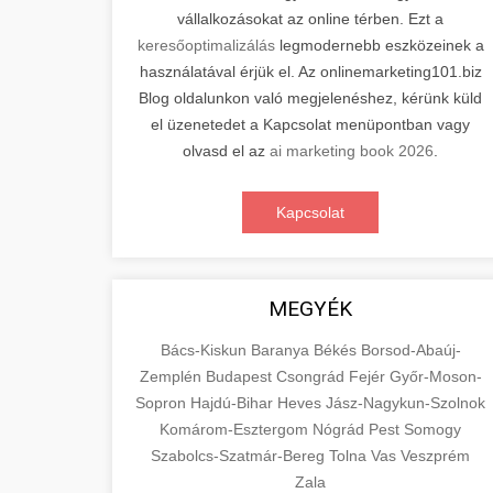
vállalkozásokat az online térben. Ezt a
keresőoptimalizálás
legmodernebb eszközeinek a
használatával érjük el. Az onlinemarketing101.biz
Blog oldalunkon való megjelenéshez, kérünk küld
el üzenetedet a Kapcsolat menüpontban vagy
olvasd el az
ai marketing book 2026
.
Kapcsolat
MEGYÉK
Bács-Kiskun
Baranya
Békés
Borsod-Abaúj-
Zemplén
Budapest
Csongrád
Fejér
Győr-Moson-
Sopron
Hajdú-Bihar
Heves
Jász-Nagykun-Szolnok
Komárom-Esztergom
Nógrád
Pest
Somogy
Szabolcs-Szatmár-Bereg
Tolna
Vas
Veszprém
Zala