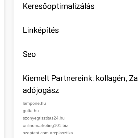
Keresőoptimalizálás
Linképítés
Seo
Kiemelt Partnereink: kollagén, Z
adójogász
lampone.hu
gutta.hu
szonyegtisztitas24.hu
onlinemarketing101.biz
szeptest.com arcplasztika