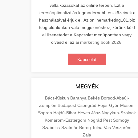
vállalkozásokat az online térben. Ezt a
keresőoptimalizálás
legmodernebb eszközeinek a
használatával érjük el. Az onlinemarketing101.biz
Blog oldalunkon való megjelenéshez, kérünk küld
el üzenetedet a Kapcsolat menüpontban vagy
olvasd el az
ai marketing book 2026
.
Kapcsolat
MEGYÉK
Bács-Kiskun
Baranya
Békés
Borsod-Abaúj-
Zemplén
Budapest
Csongrád
Fejér
Győr-Moson-
Sopron
Hajdú-Bihar
Heves
Jász-Nagykun-Szolnok
Komárom-Esztergom
Nógrád
Pest
Somogy
Szabolcs-Szatmár-Bereg
Tolna
Vas
Veszprém
Zala