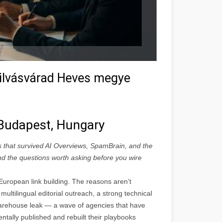
zilvásvárad Heves megye
n Budapest, Hungary
s that survived AI Overviews, SpamBrain, and the
 and the questions worth asking before you wire
uropean link building. The reasons aren’t
multilingual editorial outreach, a strong technical
rehouse leak — a wave of agencies that have
ntally published and rebuilt their playbooks