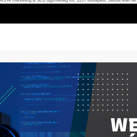
S AI marketing & SEO ügynökség Kft. 1137 Budapest, Jászai Mari tér