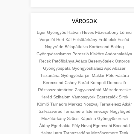
VÁROSOK
Eger
Gyöngyös
Hatvan
Heves
Füzesabony
Lőrinci
Verpelét
Hort
Kál
Felsőtárkány
Erdőtelek
Ecséd
Nagyréde
Bélapátfalva
Karácsond
Boldog
Gyöngyössolymos
Poroszló
Kisköre
Andornaktálya
Recsk
Petőfibánya
Adács
Besenyőtelek
Ostoros
Gyöngyöspata
Gyöngyöshalász
Apc
Abasár
Tiszanána
Gyöngyöstarján
Maklár
Pétervására
Kerecsend
Csány
Parád
Kompolt
Domoszló
Rózsaszentmárton
Zagyvaszántó
Mátraderecske
Heréd
Szihalom
Vámosgyörk
Egerszalók
Sirok
Kömlő
Tarnaörs
Markaz
Noszvaj
Tarnalelesz
Atkár
Szilvásvárad
Tarnaméra
Istenmezeje
Nagyfüged
Mezőtárkány
Szűcsi
Kápolna
Gyöngyösoroszi
Átány
Egerbakta
Pély
Novaj
Egercsehi
Boconád
Halmajugra
Tarnazsadány
Mezőszemere
Tenk