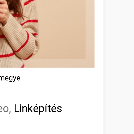
 megye
eo,
Linképítés