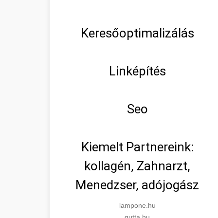
Keresőoptimalizálás
Linképítés
Seo
Kiemelt Partnereink:
kollagén, Zahnarzt,
Menedzser, adójogász
lampone.hu
gutta.hu