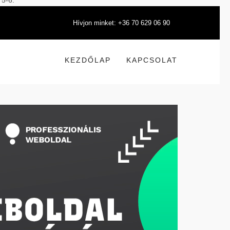
 5-6.
Hívjon minket: +36 70 629 06 90
KEZDŐLAP
KAPCSOLAT