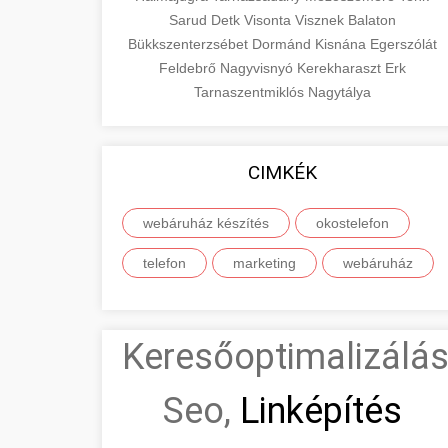
Sarud
Detk
Visonta
Visznek
Balaton
Bükkszenterzsébet
Dormánd
Kisnána
Egerszólát
Feldebrő
Nagyvisnyó
Kerekharaszt
Erk
Tarnaszentmiklós
Nagytálya
CIMKÉK
webáruház készítés
okostelefon
telefon
marketing
webáruház
Keresőoptimalizálás
Seo,
Linképítés