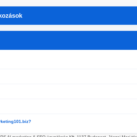
tkozások
rketing101.biz?