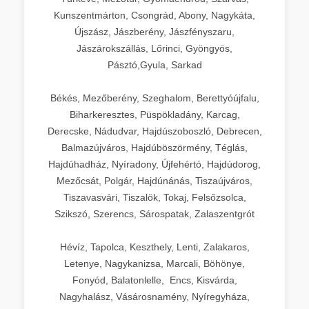
Kunszentmárton, Csongrád, Abony, Nagykáta,
Újszász, Jászberény, Jászfényszaru,
Jászárokszállás, Lőrinci, Gyöngyös,
Pásztó,Gyula, Sarkad
Békés, Mezőberény, Szeghalom, Berettyóújfalu,
Biharkeresztes, Püspökladány, Karcag,
Derecske, Nádudvar, Hajdúszoboszló, Debrecen,
Balmazújváros, Hajdúböszörmény, Téglás,
Hajdúhadház, Nyíradony, Újfehértó, Hajdúdorog,
Mezőcsát, Polgár, Hajdúnánás, Tiszaújváros,
Tiszavasvári, Tiszalök, Tokaj, Felsőzsolca,
Szikszó, Szerencs, Sárospatak, Zalaszentgrót
Hévíz, Tapolca, Keszthely, Lenti, Zalakaros,
Letenye, Nagykanizsa, Marcali, Böhönye,
Fonyód, Balatonlelle, Encs, Kisvárda,
Nagyhalász, Vásárosnamény, Nyíregyháza,