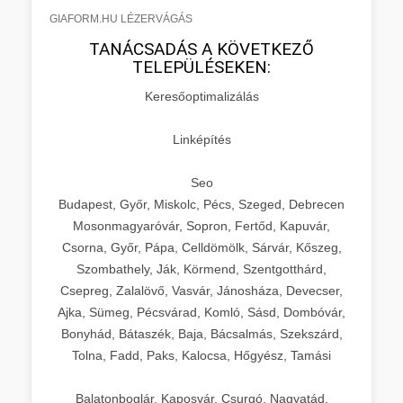
GIAFORM.HU LÉZERVÁGÁS
TANÁCSADÁS A KÖVETKEZŐ
TELEPÜLÉSEKEN:
Keresőoptimalizálás
Linképítés
Seo
Budapest, Győr, Miskolc, Pécs, Szeged, Debrecen
Mosonmagyaróvár, Sopron, Fertőd, Kapuvár,
Csorna, Győr, Pápa, Celldömölk, Sárvár, Kőszeg,
Szombathely, Ják, Körmend, Szentgotthárd,
Csepreg, Zalalövő, Vasvár, Jánosháza, Devecser,
Ajka, Sümeg, Pécsvárad, Komló, Sásd, Dombóvár,
Bonyhád, Bátaszék, Baja, Bácsalmás, Szekszárd,
Tolna, Fadd, Paks, Kalocsa, Hőgyész, Tamási
Balatonboglár, Kaposvár, Csurgó, Nagyatád,