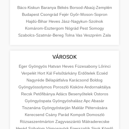
Bács-Kiskun
Baranya
Békés
Borsod-Abaúj-Zemplén
Budapest
Csongrád
Fejér
Győr-Moson-Sopron
Hajdú-Bihar
Heves
Jász-Nagykun-Szolnok
Komárom-Esztergom
Nógrád
Pest
Somogy
Szabolcs-Szatmár-Bereg
Tolna
Vas
Veszprém
Zala
VÁROSOK
Eger
Gyöngyös
Hatvan
Heves
Füzesabony
Lőrinci
Verpelét
Hort
Kál
Felsőtárkány
Erdőtelek
Ecséd
Nagyréde
Bélapátfalva
Karácsond
Boldog
Gyöngyössolymos
Poroszló
Kisköre
Andornaktálya
Recsk
Petőfibánya
Adács
Besenyőtelek
Ostoros
Gyöngyöspata
Gyöngyöshalász
Apc
Abasár
Tiszanána
Gyöngyöstarján
Maklár
Pétervására
Kerecsend
Csány
Parád
Kompolt
Domoszló
Rózsaszentmárton
Zagyvaszántó
Mátraderecske
Heréd
Szihalom
Vámosgyörk
Egerszalók
Sirok
Kömlő