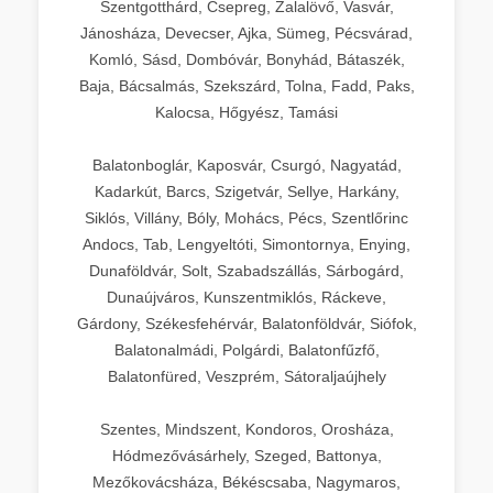
Szentgotthárd, Csepreg, Zalalövő, Vasvár,
Jánosháza, Devecser, Ajka, Sümeg, Pécsvárad,
Komló, Sásd, Dombóvár, Bonyhád, Bátaszék,
Baja, Bácsalmás, Szekszárd, Tolna, Fadd, Paks,
Kalocsa, Hőgyész, Tamási
Balatonboglár, Kaposvár, Csurgó, Nagyatád,
Kadarkút, Barcs, Szigetvár, Sellye, Harkány,
Siklós, Villány, Bóly, Mohács, Pécs, Szentlőrinc
Andocs, Tab, Lengyeltóti, Simontornya, Enying,
Dunaföldvár, Solt, Szabadszállás, Sárbogárd,
Dunaújváros, Kunszentmiklós, Ráckeve,
Gárdony, Székesfehérvár, Balatonföldvár, Siófok,
Balatonalmádi, Polgárdi, Balatonfűzfő,
Balatonfüred, Veszprém, Sátoraljaújhely
Szentes, Mindszent, Kondoros, Orosháza,
Hódmezővásárhely, Szeged, Battonya,
Mezőkovácsháza, Békéscsaba, Nagymaros,