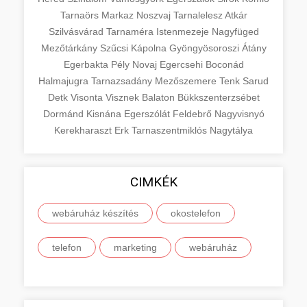
Tarnaörs
Markaz
Noszvaj
Tarnalelesz
Atkár
Szilvásvárad
Tarnaméra
Istenmezeje
Nagyfüged
Mezőtárkány
Szűcsi
Kápolna
Gyöngyösoroszi
Átány
Egerbakta
Pély
Novaj
Egercsehi
Boconád
Halmajugra
Tarnazsadány
Mezőszemere
Tenk
Sarud
Detk
Visonta
Visznek
Balaton
Bükkszenterzsébet
Dormánd
Kisnána
Egerszólát
Feldebrő
Nagyvisnyó
Kerekharaszt
Erk
Tarnaszentmiklós
Nagytálya
CIMKÉK
webáruház készítés
okostelefon
telefon
marketing
webáruház