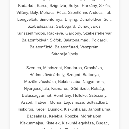
Kadarkút, Barcs, Szigetvár, Sellye, Harkány, Siklós,
Villány, Bóly, Mohács, Pécs, Szentlőrinc Andocs, Tab,
Lengyeltóti, Simontornya, Enying, Dunaföldvár, Solt,
Szabadszállás, Sárbogárd, Dunaújváros,
Kunszentmiklós, Ráckeve, Gárdony, Székesfehérvár,
Balatonföldvár, Siófok, Balatonalmádi, Polgárdi,
Balatonfűzfő, Balatonfüred, Veszprém,
Sátoraljaújhely
Szentes, Mindszent, Kondoros, Orosháza,
Hódmezővásárhely, Szeged, Battonya,
Mezőkovácsháza, Békéscsaba, Nagymaros,
Nyergesújfalu, Kismaros, Göd,Szob, Rétság,
Balassagyarmat, Romhány, Hollókő, Szécsény,
Aszód, Hatvan, Monor, Lajosmizse, Soltvadkert,
Kiskőrös, Kecel, Dusnok, Kiskunhalas, Jánoshalma,
Bácsalmás, Kelebia, Röszke, Mórahalom,
Kiskunmajsa, Kistelek, Kiskunfélegyháza, Bugac,