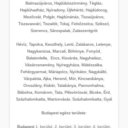
Balmazújváros, Hajdúböszörmény, Téglás,
Hajdúhadház, Nyíradony, Újfehértó, Hajdúdorog,
Mezőcsát, Polgár, Hajdúnánás, Tiszaújváros,
Tiszavasvári, Tiszalök, Tokaj, Felsőzsolca, Szikszó,
Szerencs, Sárospatak, Zalaszentgrót
Hévíz, Tapolca, Keszthely, Lenti, Zalakaros, Letenye,
Nagykanizsa, Marcali, Böhönye, Fonyód,
Balatonlelle, Encs, Kisvárda, Nagyhalász,
Vásárosnamény, Nyíregyháza, Mátészalka,
Fehérgyarmat, Máriapócs, Nyírbátor, Nagykálló,
Várpalota, Ajka, Herend, Mór, Kincsesbánya,
Oroszlány, Kisbér, Tatabánya, Pannonhalma,
Bábolna, Komárom, Tata, Pilisvörösvár, Bicske, Érd,
Százhalombatta, Martonvásár, Százhalombatta, Gyál
Budapest egész területe:
Budapest
1. kerület
,
2. kerület
,
3. kerület
,
4. kerület
,