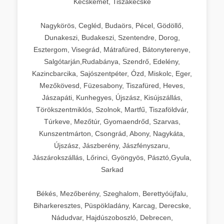
Kecskemét, Tiszakécske
Nagykörös, Cegléd, Budaörs, Pécel, Gödöllő,
Dunakeszi, Budakeszi, Szentendre, Dorog,
Esztergom, Visegrád, Mátrafüred, Bátonyterenye,
Salgótarján,Rudabánya, Szendrő, Edelény,
Kazincbarcika, Sajószentpéter, Ózd, Miskolc, Eger,
Mezőkövesd, Füzesabony, Tiszafüred, Heves,
Jászapáti, Kunhegyes, Újszász, Kisújszállás,
Törökszentmiklós, Szolnok, Martfű, Tiszaföldvár,
Túrkeve, Mezőtúr, Gyomaendrőd, Szarvas,
Kunszentmárton, Csongrád, Abony, Nagykáta,
Újszász, Jászberény, Jászfényszaru,
Jászárokszállás, Lőrinci, Gyöngyös, Pásztó,Gyula,
Sarkad
Békés, Mezőberény, Szeghalom, Berettyóújfalu,
Biharkeresztes, Püspökladány, Karcag, Derecske,
Nádudvar, Hajdúszoboszló, Debrecen,