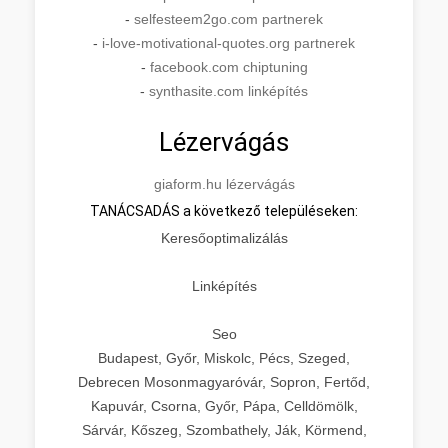
-
selfesteem2go.com partnerek
-
i-love-motivational-quotes.org partnerek
-
facebook.com chiptuning
-
synthasite.com linképítés
Lézervágás
giaform.hu lézervágás
TANÁCSADÁS a következő településeken:
Keresőoptimalizálás
Linképítés
Seo
Budapest, Győr, Miskolc, Pécs, Szeged,
Debrecen Mosonmagyaróvár, Sopron, Fertőd,
Kapuvár, Csorna, Győr, Pápa, Celldömölk,
Sárvár, Kőszeg, Szombathely, Ják, Körmend,