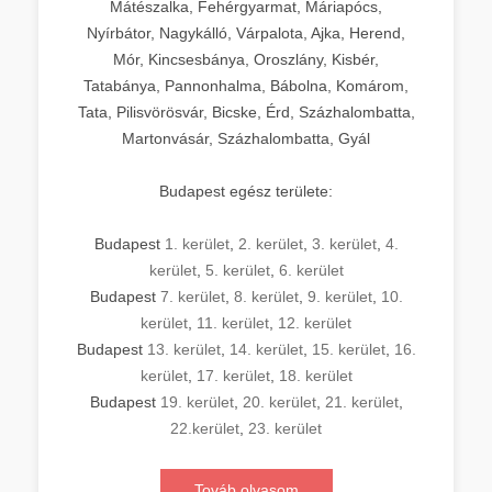
Mátészalka, Fehérgyarmat, Máriapócs,
Nyírbátor, Nagykálló, Várpalota, Ajka, Herend,
Mór, Kincsesbánya, Oroszlány, Kisbér,
Tatabánya, Pannonhalma, Bábolna, Komárom,
Tata, Pilisvörösvár, Bicske, Érd, Százhalombatta,
Martonvásár, Százhalombatta, Gyál
Budapest egész területe:
Budapest
1. kerület
,
2. kerület
,
3. kerület
,
4.
kerület
,
5. kerület
,
6. kerület
Budapest
7. kerület
,
8. kerület
,
9. kerület
,
10.
kerület
,
11. kerület
,
12. kerület
Budapest
13. kerület
,
14. kerület
,
15. kerület
,
16.
kerület
,
17. kerület
,
18. kerület
Budapest
19. kerület
,
20. kerület
,
21. kerület
,
22.kerület
,
23. kerület
Továb olvasom