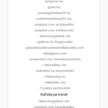
lampone.hu
gutta.hu
szonyegtisztitas24.hu
onlinemarketing101.biz
szeptest.com arcplasztika
szeptest.com zsírleszívás
-
laborvizsgalatok.net
-
giaform.hu forgácsolás
-
plasztikaisebeszetesmellplasztika.com
-
attilaglazer.com
-
ameamed.com menedzserszűrés
-
sittszallitas.net
-
onlinebor.hu borrendelés
-
chiptuning.hu
-
wikipedia.org
-
További partnereink
Külföldi partnerek
laborvizsgalatok.net
szeptest.com hasplasztika