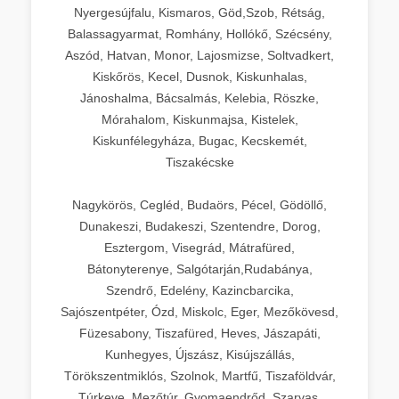
Nyergesújfalu, Kismaros, Göd,Szob, Rétság,
Balassagyarmat, Romhány, Hollókő, Szécsény,
Aszód, Hatvan, Monor, Lajosmizse, Soltvadkert,
Kiskőrös, Kecel, Dusnok, Kiskunhalas,
Jánoshalma, Bácsalmás, Kelebia, Röszke,
Mórahalom, Kiskunmajsa, Kistelek,
Kiskunfélegyháza, Bugac, Kecskemét,
Tiszakécske
Nagykörös, Cegléd, Budaörs, Pécel, Gödöllő,
Dunakeszi, Budakeszi, Szentendre, Dorog,
Esztergom, Visegrád, Mátrafüred,
Bátonyterenye, Salgótarján,Rudabánya,
Szendrő, Edelény, Kazincbarcika,
Sajószentpéter, Ózd, Miskolc, Eger, Mezőkövesd,
Füzesabony, Tiszafüred, Heves, Jászapáti,
Kunhegyes, Újszász, Kisújszállás,
Törökszentmiklós, Szolnok, Martfű, Tiszaföldvár,
Túrkeve, Mezőtúr, Gyomaendrőd, Szarvas,