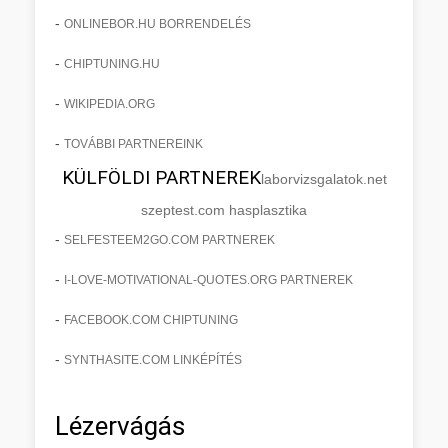
-
ONLINEBOR.HU BORRENDELÉS
-
CHIPTUNING.HU
-
WIKIPEDIA.ORG
-
TOVÁBBI PARTNEREINK
KÜLFÖLDI PARTNEREK
laborvizsgalatok.net
szeptest.com hasplasztika
-
SELFESTEEM2GO.COM PARTNEREK
-
I-LOVE-MOTIVATIONAL-QUOTES.ORG PARTNEREK
-
FACEBOOK.COM CHIPTUNING
-
SYNTHASITE.COM LINKÉPÍTÉS
Lézervágás