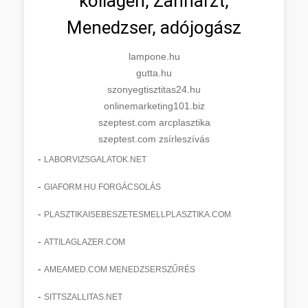
kollagén, Zahnarzt,
Menedzser, adójogász
lampone.hu
gutta.hu
szonyegtisztitas24.hu
onlinemarketing101.biz
szeptest.com arcplasztika
szeptest.com zsírleszívás
-
LABORVIZSGALATOK.NET
-
GIAFORM.HU FORGÁCSOLÁS
-
PLASZTIKAISEBESZETESMELLPLASZTIKA.COM
-
ATTILAGLAZER.COM
-
AMEAMED.COM MENEDZSERSZŰRÉS
-
SITTSZALLITAS.NET