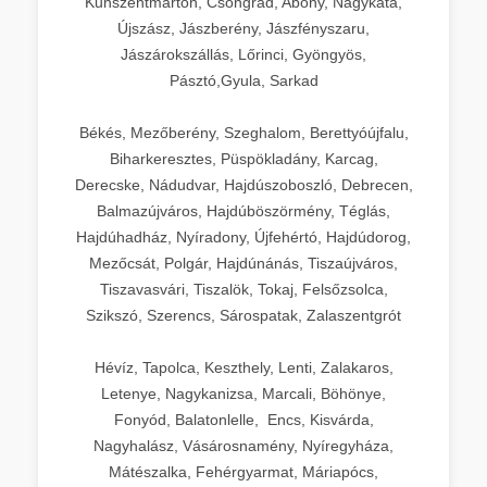
Kunszentmárton, Csongrád, Abony, Nagykáta,
Újszász, Jászberény, Jászfényszaru,
Jászárokszállás, Lőrinci, Gyöngyös,
Pásztó,Gyula, Sarkad
Békés, Mezőberény, Szeghalom, Berettyóújfalu,
Biharkeresztes, Püspökladány, Karcag,
Derecske, Nádudvar, Hajdúszoboszló, Debrecen,
Balmazújváros, Hajdúböszörmény, Téglás,
Hajdúhadház, Nyíradony, Újfehértó, Hajdúdorog,
Mezőcsát, Polgár, Hajdúnánás, Tiszaújváros,
Tiszavasvári, Tiszalök, Tokaj, Felsőzsolca,
Szikszó, Szerencs, Sárospatak, Zalaszentgrót
Hévíz, Tapolca, Keszthely, Lenti, Zalakaros,
Letenye, Nagykanizsa, Marcali, Böhönye,
Fonyód, Balatonlelle, Encs, Kisvárda,
Nagyhalász, Vásárosnamény, Nyíregyháza,
Mátészalka, Fehérgyarmat, Máriapócs,