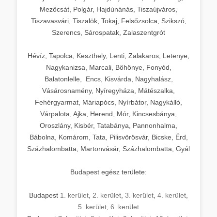
Mezőcsát, Polgár, Hajdúnánás, Tiszaújváros,
Tiszavasvári, Tiszalök, Tokaj, Felsőzsolca, Szikszó,
Szerencs, Sárospatak, Zalaszentgrót
Hévíz, Tapolca, Keszthely, Lenti, Zalakaros, Letenye,
Nagykanizsa, Marcali, Böhönye, Fonyód,
Balatonlelle, Encs, Kisvárda, Nagyhalász,
Vásárosnamény, Nyíregyháza, Mátészalka,
Fehérgyarmat, Máriapócs, Nyírbátor, Nagykálló,
Várpalota, Ajka, Herend, Mór, Kincsesbánya,
Oroszlány, Kisbér, Tatabánya, Pannonhalma,
Bábolna, Komárom, Tata, Pilisvörösvár, Bicske, Érd,
Százhalombatta, Martonvásár, Százhalombatta, Gyál
Budapest egész területe:
Budapest
1. kerület
,
2. kerület
,
3. kerület
,
4. kerület
,
5. kerület
,
6. kerület