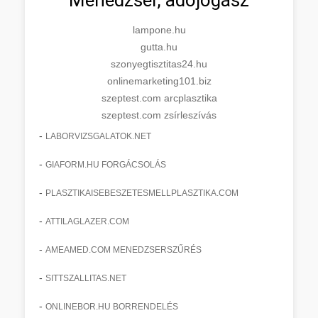
lampone.hu
gutta.hu
szonyegtisztitas24.hu
onlinemarketing101.biz
szeptest.com arcplasztika
szeptest.com zsírleszívás
-
LABORVIZSGALATOK.NET
-
GIAFORM.HU FORGÁCSOLÁS
-
PLASZTIKAISEBESZETESMELLPLASZTIKA.COM
-
ATTILAGLAZER.COM
-
AMEAMED.COM MENEDZSERSZŰRÉS
-
SITTSZALLITAS.NET
-
ONLINEBOR.HU BORRENDELÉS