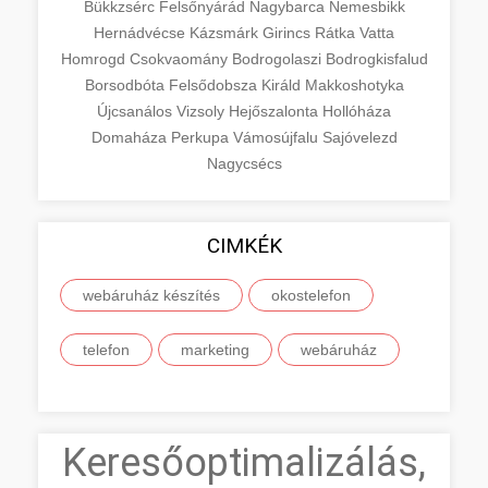
Bükkzsérc
Felsőnyárád
Nagybarca
Nemesbikk
Hernádvécse
Kázsmárk
Girincs
Rátka
Vatta
Homrogd
Csokvaomány
Bodrogolaszi
Bodrogkisfalud
Borsodbóta
Felsődobsza
Királd
Makkoshotyka
Újcsanálos
Vizsoly
Hejőszalonta
Hollóháza
Domaháza
Perkupa
Vámosújfalu
Sajóvelezd
Nagycsécs
CIMKÉK
webáruház készítés
okostelefon
telefon
marketing
webáruház
Keresőoptimalizálás,