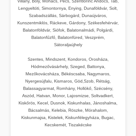
Villány, Bóly, Mohács, Pécs, Szentlőrinc Andocs, Tab,
Lengyeltóti, Simontornya, Enying, Dunaföldvár, Solt,
Szabadszállás, Sárbogárd, Dunaújváros,
Kunszentmiklós, Ráckeve, Gárdony, Székesfehérvár,
Balatonföldvár, Siófok, Balatonalmádi, Polgárdi,
Balatonfűzfő, Balatonfüred, Veszprém,
Sátoraljaújhely
Szentes, Mindszent, Kondoros, Orosháza,
Hódmezővásárhely, Szeged, Battonya,
Mezőkovácsháza, Békéscsaba, Nagymaros,
Nyergesújfalu, Kismaros, Göd,Szob, Rétság,
Balassagyarmat, Romhány, Hollókő, Szécsény,
Aszód, Hatvan, Monor, Lajosmizse, Soltvadkert,
Kiskőrös, Kecel, Dusnok, Kiskunhalas, Jánoshalma,
Bácsalmás, Kelebia, Röszke, Mórahalom,
Kiskunmajsa, Kistelek, Kiskunfélegyháza, Bugac,
Kecskemét, Tiszakécske