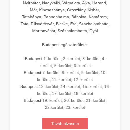
Nyírbátor, Nagykálló, Várpalota, Ajka, Herend,
Mór, Kincsesbánya, Oroszlány, Kisbér,
Tatabánya, Pannonhalma, Bábolna, Komárom,
Tata, Pilisvörösvár, Bicske, Érd, Százhalombatta,
Martonvásár, Százhalombatta, Gyál
Budapest egész területe:
Budapest
1. kerület
,
2. kerület
,
3. kerület
,
4.
kerület
,
5. kerület
,
6. kerület
Budapest
7. kerület
,
8. kerület
,
9. kerület
,
10.
kerület
,
11. kerület
,
12. kerület
Budapest
13. kerület
,
14. kerület
,
15. kerület
,
16.
kerület
,
17. kerület
,
18. kerület
Budapest
19. kerület
,
20. kerület
,
21. kerület
,
22.kerület
,
23. kerület
Továb olvasom