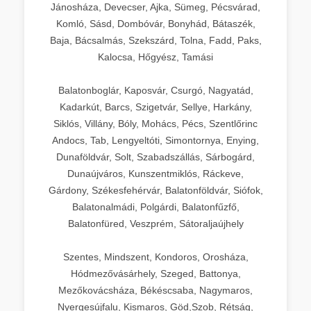
Jánosháza, Devecser, Ajka, Sümeg, Pécsvárad,
Komló, Sásd, Dombóvár, Bonyhád, Bátaszék,
Baja, Bácsalmás, Szekszárd, Tolna, Fadd, Paks,
Kalocsa, Hőgyész, Tamási
Balatonboglár, Kaposvár, Csurgó, Nagyatád,
Kadarkút, Barcs, Szigetvár, Sellye, Harkány,
Siklós, Villány, Bóly, Mohács, Pécs, Szentlőrinc
Andocs, Tab, Lengyeltóti, Simontornya, Enying,
Dunaföldvár, Solt, Szabadszállás, Sárbogárd,
Dunaújváros, Kunszentmiklós, Ráckeve,
Gárdony, Székesfehérvár, Balatonföldvár, Siófok,
Balatonalmádi, Polgárdi, Balatonfűzfő,
Balatonfüred, Veszprém, Sátoraljaújhely
Szentes, Mindszent, Kondoros, Orosháza,
Hódmezővásárhely, Szeged, Battonya,
Mezőkovácsháza, Békéscsaba, Nagymaros,
Nyergesújfalu, Kismaros, Göd,Szob, Rétság,