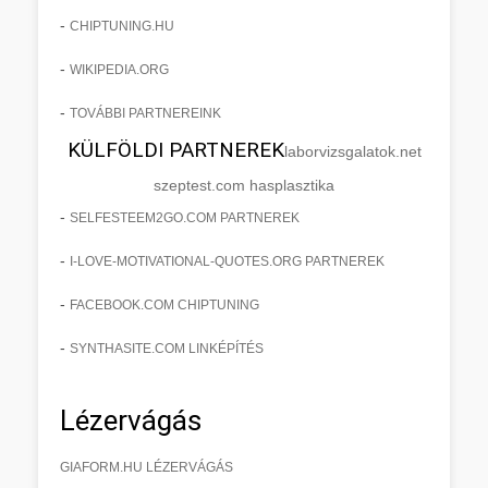
-
CHIPTUNING.HU
-
WIKIPEDIA.ORG
-
TOVÁBBI PARTNEREINK
KÜLFÖLDI PARTNEREK
laborvizsgalatok.net
szeptest.com hasplasztika
-
SELFESTEEM2GO.COM PARTNEREK
-
I-LOVE-MOTIVATIONAL-QUOTES.ORG PARTNEREK
-
FACEBOOK.COM CHIPTUNING
-
SYNTHASITE.COM LINKÉPÍTÉS
Lézervágás
GIAFORM.HU LÉZERVÁGÁS