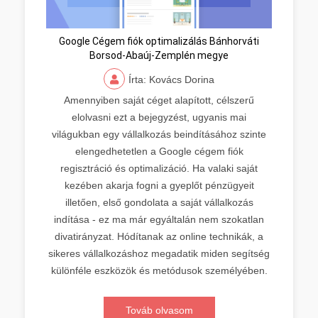
Google Cégem fiók optimalizálás Bánhorváti
Borsod-Abaúj-Zemplén megye
Írta: Kovács Dorina
Amennyiben saját céget alapított, célszerű
elolvasni ezt a bejegyzést, ugyanis mai
világukban egy vállalkozás beindításához szinte
elengedhetetlen a Google cégem fiók
regisztráció és optimalizáció. Ha valaki saját
kezében akarja fogni a gyeplőt pénzügyeit
illetően, első gondolata a saját vállalkozás
indítása - ez ma már egyáltalán nem szokatlan
divatirányzat. Hódítanak az online technikák, a
sikeres vállalkozáshoz megadatik miden segítség
különféle eszközök és metódusok személyében.
Továb olvasom