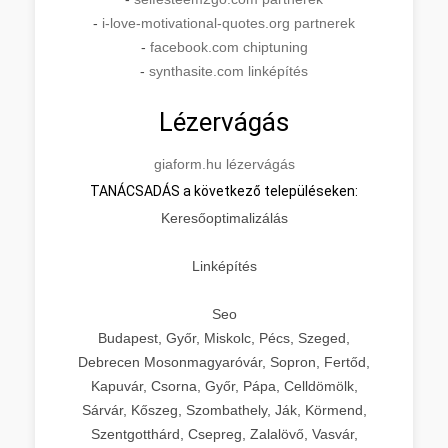
-
i-love-motivational-quotes.org partnerek
-
facebook.com chiptuning
-
synthasite.com linképítés
Lézervágás
giaform.hu lézervágás
TANÁCSADÁS a következő településeken:
Keresőoptimalizálás
Linképítés
Seo
Budapest, Győr, Miskolc, Pécs, Szeged,
Debrecen Mosonmagyaróvár, Sopron, Fertőd,
Kapuvár, Csorna, Győr, Pápa, Celldömölk,
Sárvár, Kőszeg, Szombathely, Ják, Körmend,
Szentgotthárd, Csepreg, Zalalövő, Vasvár,