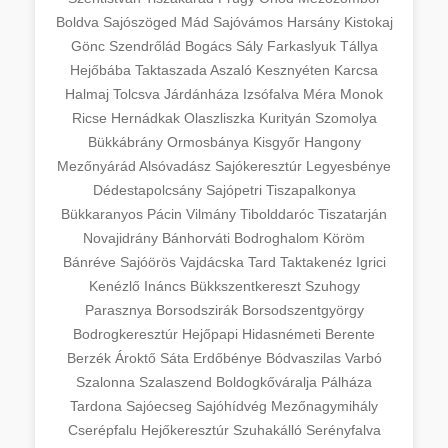
Boldva
Sajószöged
Mád
Sajóvámos
Harsány
Kistokaj
Gönc
Szendrőlád
Bogács
Sály
Farkaslyuk
Tállya
Hejőbába
Taktaszada
Aszaló
Kesznyéten
Karcsa
Halmaj
Tolcsva
Járdánháza
Izsófalva
Méra
Monok
Ricse
Hernádkak
Olaszliszka
Kurityán
Szomolya
Bükkábrány
Ormosbánya
Kisgyőr
Hangony
Mezőnyárád
Alsóvadász
Sajókeresztúr
Legyesbénye
Dédestapolcsány
Sajópetri
Tiszapalkonya
Bükkaranyos
Pácin
Vilmány
Tibolddaróc
Tiszatarján
Novajidrány
Bánhorváti
Bodroghalom
Köröm
Bánréve
Sajóörös
Vajdácska
Tard
Taktakenéz
Igrici
Kenézlő
Ináncs
Bükkszentkereszt
Szuhogy
Parasznya
Borsodszirák
Borsodszentgyörgy
Bodrogkeresztúr
Hejőpapi
Hidasnémeti
Berente
Berzék
Ároktő
Sáta
Erdőbénye
Bódvaszilas
Varbó
Szalonna
Szalaszend
Boldogkőváralja
Pálháza
Tardona
Sajóecseg
Sajóhídvég
Mezőnagymihály
Cserépfalu
Hejőkeresztúr
Szuhakálló
Serényfalva