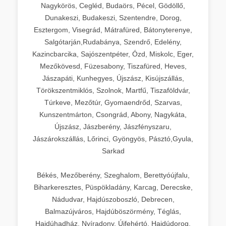
Nagykörös, Cegléd, Budaörs, Pécel, Gödöllő,
Dunakeszi, Budakeszi, Szentendre, Dorog,
Esztergom, Visegrád, Mátrafüred, Bátonyterenye,
Salgótarján,Rudabánya, Szendrő, Edelény,
Kazincbarcika, Sajószentpéter, Ózd, Miskolc, Eger,
Mezőkövesd, Füzesabony, Tiszafüred, Heves,
Jászapáti, Kunhegyes, Újszász, Kisújszállás,
Törökszentmiklós, Szolnok, Martfű, Tiszaföldvár,
Túrkeve, Mezőtúr, Gyomaendrőd, Szarvas,
Kunszentmárton, Csongrád, Abony, Nagykáta,
Újszász, Jászberény, Jászfényszaru,
Jászárokszállás, Lőrinci, Gyöngyös, Pásztó,Gyula,
Sarkad
Békés, Mezőberény, Szeghalom, Berettyóújfalu,
Biharkeresztes, Püspökladány, Karcag, Derecske,
Nádudvar, Hajdúszoboszló, Debrecen,
Balmazújváros, Hajdúböszörmény, Téglás,
Hajdúhadház, Nyíradony, Újfehértó, Hajdúdorog,