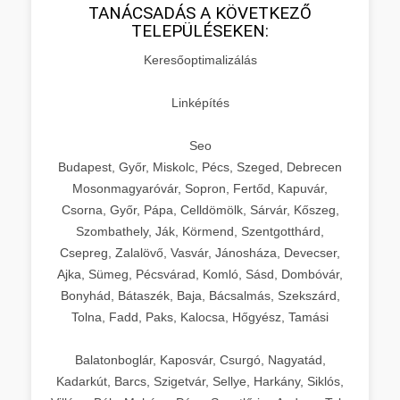
TANÁCSADÁS A KÖVETKEZŐ
TELEPÜLÉSEKEN:
Keresőoptimalizálás
Linképítés
Seo
Budapest, Győr, Miskolc, Pécs, Szeged, Debrecen
Mosonmagyaróvár, Sopron, Fertőd, Kapuvár,
Csorna, Győr, Pápa, Celldömölk, Sárvár, Kőszeg,
Szombathely, Ják, Körmend, Szentgotthárd,
Csepreg, Zalalövő, Vasvár, Jánosháza, Devecser,
Ajka, Sümeg, Pécsvárad, Komló, Sásd, Dombóvár,
Bonyhád, Bátaszék, Baja, Bácsalmás, Szekszárd,
Tolna, Fadd, Paks, Kalocsa, Hőgyész, Tamási
Balatonboglár, Kaposvár, Csurgó, Nagyatád,
Kadarkút, Barcs, Szigetvár, Sellye, Harkány, Siklós,