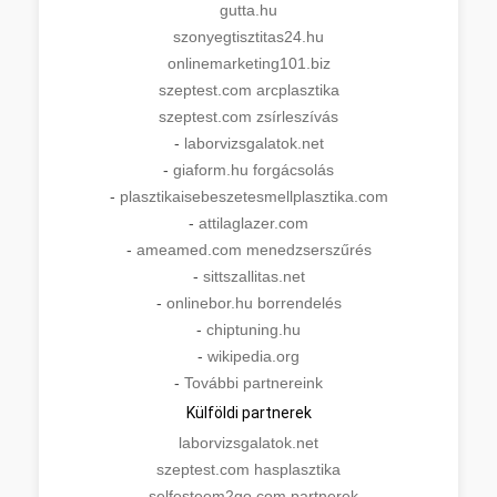
gutta.hu
szonyegtisztitas24.hu
onlinemarketing101.biz
szeptest.com arcplasztika
szeptest.com zsírleszívás
-
laborvizsgalatok.net
-
giaform.hu forgácsolás
-
plasztikaisebeszetesmellplasztika.com
-
attilaglazer.com
-
ameamed.com menedzserszűrés
-
sittszallitas.net
-
onlinebor.hu borrendelés
-
chiptuning.hu
-
wikipedia.org
-
További partnereink
Külföldi partnerek
laborvizsgalatok.net
szeptest.com hasplasztika
-
selfesteem2go.com partnerek