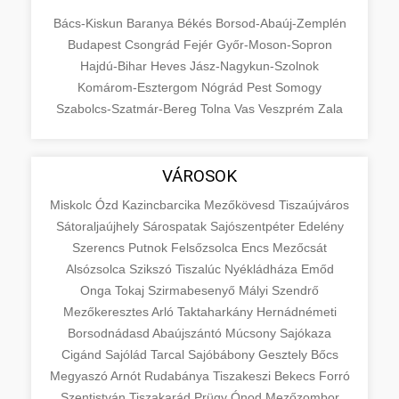
Bács-Kiskun
Baranya
Békés
Borsod-Abaúj-Zemplén
Budapest
Csongrád
Fejér
Győr-Moson-Sopron
Hajdú-Bihar
Heves
Jász-Nagykun-Szolnok
Komárom-Esztergom
Nógrád
Pest
Somogy
Szabolcs-Szatmár-Bereg
Tolna
Vas
Veszprém
Zala
VÁROSOK
Miskolc
Ózd
Kazincbarcika
Mezőkövesd
Tiszaújváros
Sátoraljaújhely
Sárospatak
Sajószentpéter
Edelény
Szerencs
Putnok
Felsőzsolca
Encs
Mezőcsát
Alsózsolca
Szikszó
Tiszalúc
Nyékládháza
Emőd
Onga
Tokaj
Szirmabesenyő
Mályi
Szendrő
Mezőkeresztes
Arló
Taktaharkány
Hernádnémeti
Borsodnádasd
Abaújszántó
Múcsony
Sajókaza
Cigánd
Sajólád
Tarcal
Sajóbábony
Gesztely
Bőcs
Megyaszó
Arnót
Rudabánya
Tiszakeszi
Bekecs
Forró
Szentistván
Tiszakarád
Prügy
Ónod
Mezőzombor