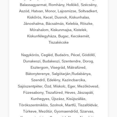
Balassagyarmat, Romhány, Hollókő, Szécsény,
Aszód, Hatvan, Monor, Lajosmizse, Soltvadkert,
Kiskőrös, Kecel, Dusnok, Kiskunhalas,
Jánoshalma, Bácsalmás, Kelebia, Röszke,
Mórahalom, Kiskunmajsa, Kistelek,
Kiskunfélegyháza, Bugac, Kecskemét,
Tiszakécske
Nagykörös, Cegléd, Budaörs, Pécel, Gödöllő,
Dunakeszi, Budakeszi, Szentendre, Dorog,
Esztergom, Visegrád, Mátrafüred,
Bátonyterenye, Salgótarján,Rudabánya,
Szendrő, Edelény, Kazincbarcika,
Sajószentpéter, Ózd, Miskolc, Eger, Mezőkövesd,
Füzesabony, Tiszafüred, Heves, Jászapáti,
Kunhegyes, Újszász, Kisújszállás,
Törökszentmiklós, Szolnok, Martfű, Tiszaföldvár,
Túrkeve, Mezőtúr, Gyomaendrőd, Szarvas,