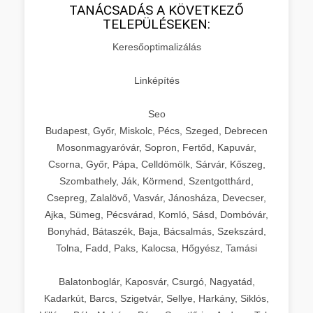
TANÁCSADÁS A KÖVETKEZŐ
TELEPÜLÉSEKEN:
Keresőoptimalizálás
Linképítés
Seo
Budapest, Győr, Miskolc, Pécs, Szeged, Debrecen
Mosonmagyaróvár, Sopron, Fertőd, Kapuvár,
Csorna, Győr, Pápa, Celldömölk, Sárvár, Kőszeg,
Szombathely, Ják, Körmend, Szentgotthárd,
Csepreg, Zalalövő, Vasvár, Jánosháza, Devecser,
Ajka, Sümeg, Pécsvárad, Komló, Sásd, Dombóvár,
Bonyhád, Bátaszék, Baja, Bácsalmás, Szekszárd,
Tolna, Fadd, Paks, Kalocsa, Hőgyész, Tamási
Balatonboglár, Kaposvár, Csurgó, Nagyatád,
Kadarkút, Barcs, Szigetvár, Sellye, Harkány, Siklós,