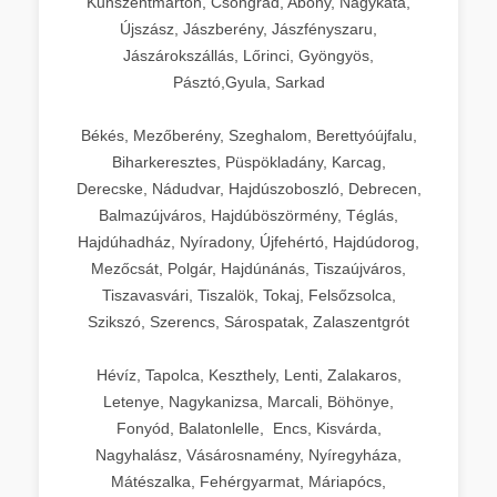
Kunszentmárton, Csongrád, Abony, Nagykáta,
Újszász, Jászberény, Jászfényszaru,
Jászárokszállás, Lőrinci, Gyöngyös,
Pásztó,Gyula, Sarkad
Békés, Mezőberény, Szeghalom, Berettyóújfalu,
Biharkeresztes, Püspökladány, Karcag,
Derecske, Nádudvar, Hajdúszoboszló, Debrecen,
Balmazújváros, Hajdúböszörmény, Téglás,
Hajdúhadház, Nyíradony, Újfehértó, Hajdúdorog,
Mezőcsát, Polgár, Hajdúnánás, Tiszaújváros,
Tiszavasvári, Tiszalök, Tokaj, Felsőzsolca,
Szikszó, Szerencs, Sárospatak, Zalaszentgrót
Hévíz, Tapolca, Keszthely, Lenti, Zalakaros,
Letenye, Nagykanizsa, Marcali, Böhönye,
Fonyód, Balatonlelle, Encs, Kisvárda,
Nagyhalász, Vásárosnamény, Nyíregyháza,
Mátészalka, Fehérgyarmat, Máriapócs,