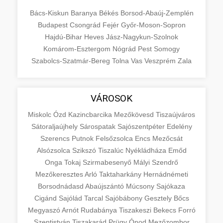
Bács-Kiskun
Baranya
Békés
Borsod-Abaúj-Zemplén
Budapest
Csongrád
Fejér
Győr-Moson-Sopron
Hajdú-Bihar
Heves
Jász-Nagykun-Szolnok
Komárom-Esztergom
Nógrád
Pest
Somogy
Szabolcs-Szatmár-Bereg
Tolna
Vas
Veszprém
Zala
VÁROSOK
Miskolc
Ózd
Kazincbarcika
Mezőkövesd
Tiszaújváros
Sátoraljaújhely
Sárospatak
Sajószentpéter
Edelény
Szerencs
Putnok
Felsőzsolca
Encs
Mezőcsát
Alsózsolca
Szikszó
Tiszalúc
Nyékládháza
Emőd
Onga
Tokaj
Szirmabesenyő
Mályi
Szendrő
Mezőkeresztes
Arló
Taktaharkány
Hernádnémeti
Borsodnádasd
Abaújszántó
Múcsony
Sajókaza
Cigánd
Sajólád
Tarcal
Sajóbábony
Gesztely
Bőcs
Megyaszó
Arnót
Rudabánya
Tiszakeszi
Bekecs
Forró
Szentistván
Tiszakarád
Prügy
Ónod
Mezőzombor