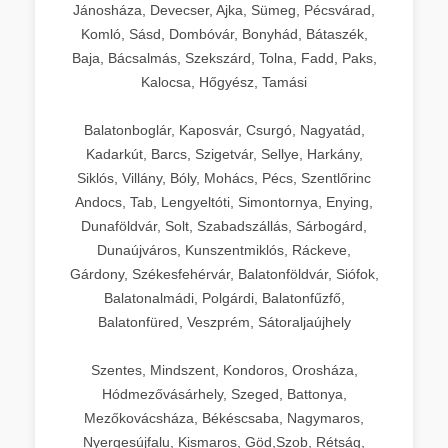
Jánosháza, Devecser, Ajka, Sümeg, Pécsvárad,
Komló, Sásd, Dombóvár, Bonyhád, Bátaszék,
Baja, Bácsalmás, Szekszárd, Tolna, Fadd, Paks,
Kalocsa, Hőgyész, Tamási
Balatonboglár, Kaposvár, Csurgó, Nagyatád,
Kadarkút, Barcs, Szigetvár, Sellye, Harkány,
Siklós, Villány, Bóly, Mohács, Pécs, Szentlőrinc
Andocs, Tab, Lengyeltóti, Simontornya, Enying,
Dunaföldvár, Solt, Szabadszállás, Sárbogárd,
Dunaújváros, Kunszentmiklós, Ráckeve,
Gárdony, Székesfehérvár, Balatonföldvár, Siófok,
Balatonalmádi, Polgárdi, Balatonfűzfő,
Balatonfüred, Veszprém, Sátoraljaújhely
Szentes, Mindszent, Kondoros, Orosháza,
Hódmezővásárhely, Szeged, Battonya,
Mezőkovácsháza, Békéscsaba, Nagymaros,
Nyergesújfalu, Kismaros, Göd,Szob, Rétság,