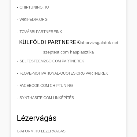
-
CHIPTUNING.HU
-
WIKIPEDIA.ORG
-
TOVÁBBI PARTNEREINK
KÜLFÖLDI PARTNEREK
laborvizsgalatok.net
szeptest.com hasplasztika
-
SELFESTEEM2GO.COM PARTNEREK
-
I-LOVE-MOTIVATIONAL-QUOTES.ORG PARTNEREK
-
FACEBOOK.COM CHIPTUNING
-
SYNTHASITE.COM LINKÉPÍTÉS
Lézervágás
GIAFORM.HU LÉZERVÁGÁS