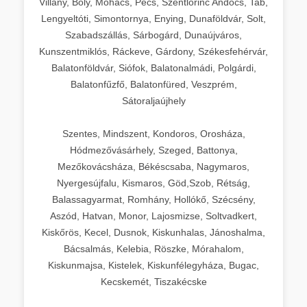
Villány, Bóly, Mohács, Pécs, Szentlőrinc Andocs, Tab,
Lengyeltóti, Simontornya, Enying, Dunaföldvár, Solt,
Szabadszállás, Sárbogárd, Dunaújváros,
Kunszentmiklós, Ráckeve, Gárdony, Székesfehérvár,
Balatonföldvár, Siófok, Balatonalmádi, Polgárdi,
Balatonfűzfő, Balatonfüred, Veszprém,
Sátoraljaújhely
Szentes, Mindszent, Kondoros, Orosháza,
Hódmezővásárhely, Szeged, Battonya,
Mezőkovácsháza, Békéscsaba, Nagymaros,
Nyergesújfalu, Kismaros, Göd,Szob, Rétság,
Balassagyarmat, Romhány, Hollókő, Szécsény,
Aszód, Hatvan, Monor, Lajosmizse, Soltvadkert,
Kiskőrös, Kecel, Dusnok, Kiskunhalas, Jánoshalma,
Bácsalmás, Kelebia, Röszke, Mórahalom,
Kiskunmajsa, Kistelek, Kiskunfélegyháza, Bugac,
Kecskemét, Tiszakécske