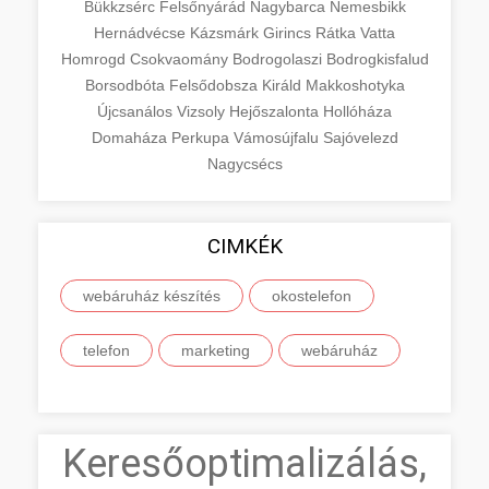
Bükkzsérc
Felsőnyárád
Nagybarca
Nemesbikk
Hernádvécse
Kázsmárk
Girincs
Rátka
Vatta
Homrogd
Csokvaomány
Bodrogolaszi
Bodrogkisfalud
Borsodbóta
Felsődobsza
Királd
Makkoshotyka
Újcsanálos
Vizsoly
Hejőszalonta
Hollóháza
Domaháza
Perkupa
Vámosújfalu
Sajóvelezd
Nagycsécs
CIMKÉK
webáruház készítés
okostelefon
telefon
marketing
webáruház
Keresőoptimalizálás,