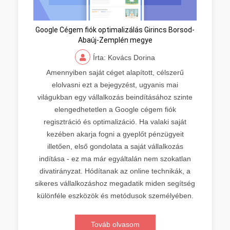
Google Cégem fiók optimalizálás Girincs Borsod-
Abaúj-Zemplén megye
Írta: Kovács Dorina
Amennyiben saját céget alapított, célszerű
elolvasni ezt a bejegyzést, ugyanis mai
világukban egy vállalkozás beindításához szinte
elengedhetetlen a Google cégem fiók
regisztráció és optimalizáció. Ha valaki saját
kezében akarja fogni a gyeplőt pénzügyeit
illetően, első gondolata a saját vállalkozás
indítása - ez ma már egyáltalán nem szokatlan
divatirányzat. Hódítanak az online technikák, a
sikeres vállalkozáshoz megadatik miden segítség
különféle eszközök és metódusok személyében.
Továb olvasom