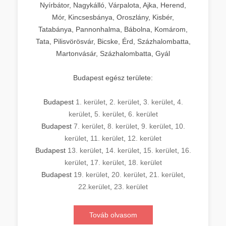
Nyírbátor, Nagykálló, Várpalota, Ajka, Herend,
Mór, Kincsesbánya, Oroszlány, Kisbér,
Tatabánya, Pannonhalma, Bábolna, Komárom,
Tata, Pilisvörösvár, Bicske, Érd, Százhalombatta,
Martonvásár, Százhalombatta, Gyál
Budapest egész területe:
Budapest
1. kerület
,
2. kerület
,
3. kerület
,
4.
kerület
,
5. kerület
,
6. kerület
Budapest
7. kerület
,
8. kerület
,
9. kerület
,
10.
kerület
,
11. kerület
,
12. kerület
Budapest
13. kerület
,
14. kerület
,
15. kerület
,
16.
kerület
,
17. kerület
,
18. kerület
Budapest
19. kerület
,
20. kerület
,
21. kerület
,
22.kerület
,
23. kerület
Továb olvasom