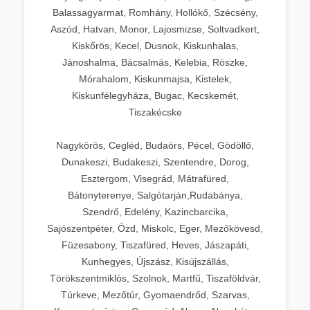
Balassagyarmat, Romhány, Hollókő, Szécsény,
Aszód, Hatvan, Monor, Lajosmizse, Soltvadkert,
Kiskőrös, Kecel, Dusnok, Kiskunhalas,
Jánoshalma, Bácsalmás, Kelebia, Röszke,
Mórahalom, Kiskunmajsa, Kistelek,
Kiskunfélegyháza, Bugac, Kecskemét,
Tiszakécske
Nagykörös, Cegléd, Budaörs, Pécel, Gödöllő,
Dunakeszi, Budakeszi, Szentendre, Dorog,
Esztergom, Visegrád, Mátrafüred,
Bátonyterenye, Salgótarján,Rudabánya,
Szendrő, Edelény, Kazincbarcika,
Sajószentpéter, Ózd, Miskolc, Eger, Mezőkövesd,
Füzesabony, Tiszafüred, Heves, Jászapáti,
Kunhegyes, Újszász, Kisújszállás,
Törökszentmiklós, Szolnok, Martfű, Tiszaföldvár,
Túrkeve, Mezőtúr, Gyomaendrőd, Szarvas,