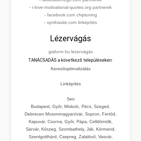
-
i-love-motivational-quotes.org partnerek
-
facebook.com chiptuning
-
synthasite.com linképítés
Lézervágás
giaform.hu lézervágás
TANÁCSADÁS a következő településeken:
Keresőoptimalizálás
Linképítés
Seo
Budapest, Győr, Miskolc, Pécs, Szeged,
Debrecen Mosonmagyaróvár, Sopron, Fertőd,
Kapuvár, Csorna, Győr, Pápa, Celldömölk,
Sárvár, Kőszeg, Szombathely, Ják, Körmend,
Szentgotthárd, Csepreg, Zalalövő, Vasvár,