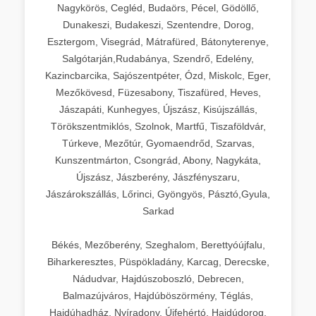
Nagykörös, Cegléd, Budaörs, Pécel, Gödöllő,
Dunakeszi, Budakeszi, Szentendre, Dorog,
Esztergom, Visegrád, Mátrafüred, Bátonyterenye,
Salgótarján,Rudabánya, Szendrő, Edelény,
Kazincbarcika, Sajószentpéter, Ózd, Miskolc, Eger,
Mezőkövesd, Füzesabony, Tiszafüred, Heves,
Jászapáti, Kunhegyes, Újszász, Kisújszállás,
Törökszentmiklós, Szolnok, Martfű, Tiszaföldvár,
Túrkeve, Mezőtúr, Gyomaendrőd, Szarvas,
Kunszentmárton, Csongrád, Abony, Nagykáta,
Újszász, Jászberény, Jászfényszaru,
Jászárokszállás, Lőrinci, Gyöngyös, Pásztó,Gyula,
Sarkad
Békés, Mezőberény, Szeghalom, Berettyóújfalu,
Biharkeresztes, Püspökladány, Karcag, Derecske,
Nádudvar, Hajdúszoboszló, Debrecen,
Balmazújváros, Hajdúböszörmény, Téglás,
Hajdúhadház, Nyíradony, Újfehértó, Hajdúdorog,