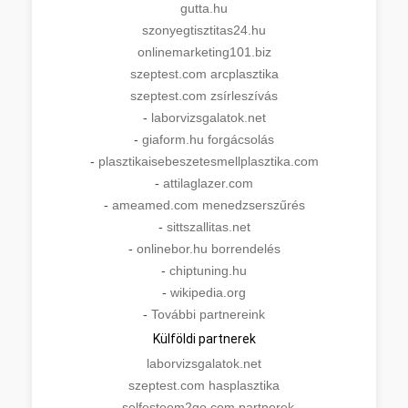
gutta.hu
szonyegtisztitas24.hu
onlinemarketing101.biz
szeptest.com arcplasztika
szeptest.com zsírleszívás
-
laborvizsgalatok.net
-
giaform.hu forgácsolás
-
plasztikaisebeszetesmellplasztika.com
-
attilaglazer.com
-
ameamed.com menedzserszűrés
-
sittszallitas.net
-
onlinebor.hu borrendelés
-
chiptuning.hu
-
wikipedia.org
-
További partnereink
Külföldi partnerek
laborvizsgalatok.net
szeptest.com hasplasztika
-
selfesteem2go.com partnerek