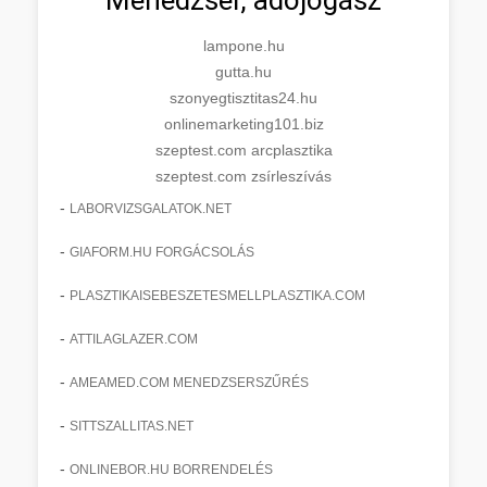
lampone.hu
gutta.hu
szonyegtisztitas24.hu
onlinemarketing101.biz
szeptest.com arcplasztika
szeptest.com zsírleszívás
-
LABORVIZSGALATOK.NET
-
GIAFORM.HU FORGÁCSOLÁS
-
PLASZTIKAISEBESZETESMELLPLASZTIKA.COM
-
ATTILAGLAZER.COM
-
AMEAMED.COM MENEDZSERSZŰRÉS
-
SITTSZALLITAS.NET
-
ONLINEBOR.HU BORRENDELÉS