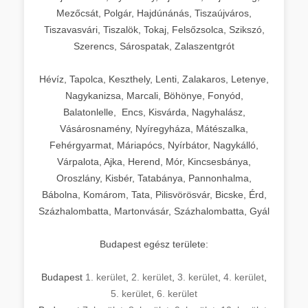
Mezőcsát, Polgár, Hajdúnánás, Tiszaújváros,
Tiszavasvári, Tiszalök, Tokaj, Felsőzsolca, Szikszó,
Szerencs, Sárospatak, Zalaszentgrót
Hévíz, Tapolca, Keszthely, Lenti, Zalakaros, Letenye,
Nagykanizsa, Marcali, Böhönye, Fonyód,
Balatonlelle, Encs, Kisvárda, Nagyhalász,
Vásárosnamény, Nyíregyháza, Mátészalka,
Fehérgyarmat, Máriapócs, Nyírbátor, Nagykálló,
Várpalota, Ajka, Herend, Mór, Kincsesbánya,
Oroszlány, Kisbér, Tatabánya, Pannonhalma,
Bábolna, Komárom, Tata, Pilisvörösvár, Bicske, Érd,
Százhalombatta, Martonvásár, Százhalombatta, Gyál
Budapest egész területe:
Budapest
1. kerület
,
2. kerület
,
3. kerület
,
4. kerület
,
5. kerület
,
6. kerület