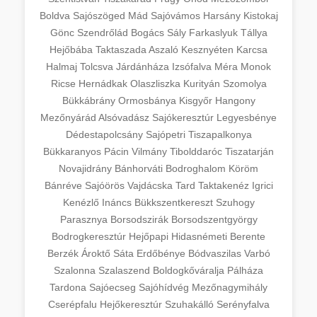
Boldva
Sajószöged
Mád
Sajóvámos
Harsány
Kistokaj
Gönc
Szendrőlád
Bogács
Sály
Farkaslyuk
Tállya
Hejőbába
Taktaszada
Aszaló
Kesznyéten
Karcsa
Halmaj
Tolcsva
Járdánháza
Izsófalva
Méra
Monok
Ricse
Hernádkak
Olaszliszka
Kurityán
Szomolya
Bükkábrány
Ormosbánya
Kisgyőr
Hangony
Mezőnyárád
Alsóvadász
Sajókeresztúr
Legyesbénye
Dédestapolcsány
Sajópetri
Tiszapalkonya
Bükkaranyos
Pácin
Vilmány
Tibolddaróc
Tiszatarján
Novajidrány
Bánhorváti
Bodroghalom
Köröm
Bánréve
Sajóörös
Vajdácska
Tard
Taktakenéz
Igrici
Kenézlő
Ináncs
Bükkszentkereszt
Szuhogy
Parasznya
Borsodszirák
Borsodszentgyörgy
Bodrogkeresztúr
Hejőpapi
Hidasnémeti
Berente
Berzék
Ároktő
Sáta
Erdőbénye
Bódvaszilas
Varbó
Szalonna
Szalaszend
Boldogkőváralja
Pálháza
Tardona
Sajóecseg
Sajóhídvég
Mezőnagymihály
Cserépfalu
Hejőkeresztúr
Szuhakálló
Serényfalva