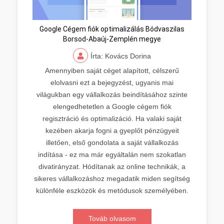
Google Cégem fiók optimalizálás Bódvaszilas
Borsod-Abaúj-Zemplén megye
Írta: Kovács Dorina
Amennyiben saját céget alapított, célszerű
elolvasni ezt a bejegyzést, ugyanis mai
világukban egy vállalkozás beindításához szinte
elengedhetetlen a Google cégem fiók
regisztráció és optimalizáció. Ha valaki saját
kezében akarja fogni a gyeplőt pénzügyeit
illetően, első gondolata a saját vállalkozás
indítása - ez ma már egyáltalán nem szokatlan
divatirányzat. Hódítanak az online technikák, a
sikeres vállalkozáshoz megadatik miden segítség
különféle eszközök és metódusok személyében.
Továb olvasom