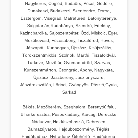
Nagykörös, Cegléd, Budaörs, Pécel, Gödöllő,
Dunakeszi, Budakeszi, Szentendre, Dorog,
Esztergom, Visegrád, Mátrafüred, Bátonyterenye,
Salgótarján,Rudabánya, Szendrő, Edelény,
Kazincbarcika, Sajószentpéter, Ózd, Miskolc, Eger,
Mezőkövesd, Füzesabony, Tiszafüred, Heves,
Jászapáti, Kunhegyes, Újszász, Kisújszállás,
Törökszentmiklós, Szolnok, Martfű, Tiszaföldvár,
Túrkeve, Mezőtúr, Gyomaendrőd, Szarvas,
Kunszentmárton, Csongrád, Abony, Nagykáta,
Újszász, Jászberény, Jászfényszaru,
Jászárokszállás, Lőrinci, Gyöngyös, Pásztó,Gyula,
Sarkad
Békés, Mezőberény, Szeghalom, Berettyóújfalu,
Biharkeresztes, Püspökladány, Karcag, Derecske,
Nádudvar, Hajdúszoboszló, Debrecen,
Balmazújváros, Hajdúböszörmény, Téglás,
Hajdúhadház, Nyíradony, Újfehértó, Hajdúdorog,