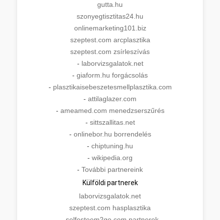
gutta.hu
szonyegtisztitas24.hu
onlinemarketing101.biz
szeptest.com arcplasztika
szeptest.com zsírleszívás
-
laborvizsgalatok.net
-
giaform.hu forgácsolás
-
plasztikaisebeszetesmellplasztika.com
-
attilaglazer.com
-
ameamed.com menedzserszűrés
-
sittszallitas.net
-
onlinebor.hu borrendelés
-
chiptuning.hu
-
wikipedia.org
-
További partnereink
Külföldi partnerek
laborvizsgalatok.net
szeptest.com hasplasztika
-
selfesteem2go.com partnerek