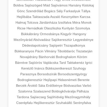
Boldva
Sajószöged
Mád
Sajóvámos
Harsány
Kistokaj
Gönc
Szendrőlád
Bogács
Sály
Farkaslyuk
Tállya
Hejőbába
Taktaszada
Aszaló
Kesznyéten
Karcsa
Halmaj
Tolcsva
Járdánháza
Izsófalva
Méra
Monok
Ricse
Hernádkak
Olaszliszka
Kurityán
Szomolya
Bükkábrány
Ormosbánya
Kisgyőr
Hangony
Mezőnyárád
Alsóvadász
Sajókeresztúr
Legyesbénye
Dédestapolcsány
Sajópetri
Tiszapalkonya
Bükkaranyos
Pácin
Vilmány
Tibolddaróc
Tiszatarján
Novajidrány
Bánhorváti
Bodroghalom
Köröm
Bánréve
Sajóörös
Vajdácska
Tard
Taktakenéz
Igrici
Kenézlő
Ináncs
Bükkszentkereszt
Szuhogy
Parasznya
Borsodszirák
Borsodszentgyörgy
Bodrogkeresztúr
Hejőpapi
Hidasnémeti
Berente
Berzék
Ároktő
Sáta
Erdőbénye
Bódvaszilas
Varbó
Szalonna
Szalaszend
Boldogkőváralja
Pálháza
Tardona
Sajóecseg
Sajóhídvég
Mezőnagymihály
Cserépfalu
Hejőkeresztúr
Szuhakálló
Serényfalva