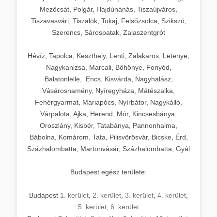
Mezőcsát, Polgár, Hajdúnánás, Tiszaújváros,
Tiszavasvári, Tiszalök, Tokaj, Felsőzsolca, Szikszó,
Szerencs, Sárospatak, Zalaszentgrót
Hévíz, Tapolca, Keszthely, Lenti, Zalakaros, Letenye,
Nagykanizsa, Marcali, Böhönye, Fonyód,
Balatonlelle, Encs, Kisvárda, Nagyhalász,
Vásárosnamény, Nyíregyháza, Mátészalka,
Fehérgyarmat, Máriapócs, Nyírbátor, Nagykálló,
Várpalota, Ajka, Herend, Mór, Kincsesbánya,
Oroszlány, Kisbér, Tatabánya, Pannonhalma,
Bábolna, Komárom, Tata, Pilisvörösvár, Bicske, Érd,
Százhalombatta, Martonvásár, Százhalombatta, Gyál
Budapest egész területe:
Budapest
1. kerület
,
2. kerület
,
3. kerület
,
4. kerület
,
5. kerület
,
6. kerület