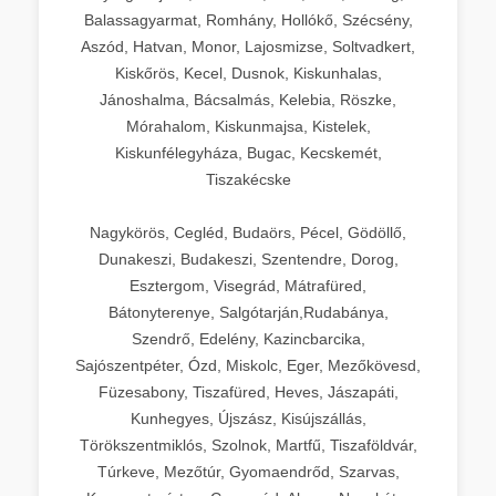
Balassagyarmat, Romhány, Hollókő, Szécsény,
Aszód, Hatvan, Monor, Lajosmizse, Soltvadkert,
Kiskőrös, Kecel, Dusnok, Kiskunhalas,
Jánoshalma, Bácsalmás, Kelebia, Röszke,
Mórahalom, Kiskunmajsa, Kistelek,
Kiskunfélegyháza, Bugac, Kecskemét,
Tiszakécske
Nagykörös, Cegléd, Budaörs, Pécel, Gödöllő,
Dunakeszi, Budakeszi, Szentendre, Dorog,
Esztergom, Visegrád, Mátrafüred,
Bátonyterenye, Salgótarján,Rudabánya,
Szendrő, Edelény, Kazincbarcika,
Sajószentpéter, Ózd, Miskolc, Eger, Mezőkövesd,
Füzesabony, Tiszafüred, Heves, Jászapáti,
Kunhegyes, Újszász, Kisújszállás,
Törökszentmiklós, Szolnok, Martfű, Tiszaföldvár,
Túrkeve, Mezőtúr, Gyomaendrőd, Szarvas,