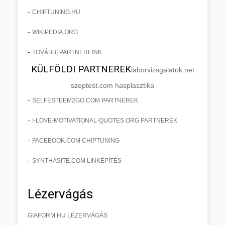
-
CHIPTUNING.HU
-
WIKIPEDIA.ORG
-
TOVÁBBI PARTNEREINK
KÜLFÖLDI PARTNEREK
laborvizsgalatok.net
szeptest.com hasplasztika
-
SELFESTEEM2GO.COM PARTNEREK
-
I-LOVE-MOTIVATIONAL-QUOTES.ORG PARTNEREK
-
FACEBOOK.COM CHIPTUNING
-
SYNTHASITE.COM LINKÉPÍTÉS
Lézervágás
GIAFORM.HU LÉZERVÁGÁS