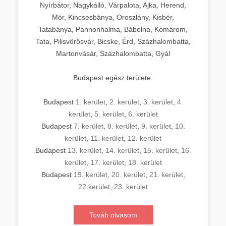
Nyírbátor, Nagykálló, Várpalota, Ajka, Herend,
Mór, Kincsesbánya, Oroszlány, Kisbér,
Tatabánya, Pannonhalma, Bábolna, Komárom,
Tata, Pilisvörösvár, Bicske, Érd, Százhalombatta,
Martonvásár, Százhalombatta, Gyál
Budapest egész területe:
Budapest
1. kerület
,
2. kerület
,
3. kerület
,
4.
kerület
,
5. kerület
,
6. kerület
Budapest
7. kerület
,
8. kerület
,
9. kerület
,
10.
kerület
,
11. kerület
,
12. kerület
Budapest
13. kerület
,
14. kerület
,
15. kerület
,
16.
kerület
,
17. kerület
,
18. kerület
Budapest
19. kerület
,
20. kerület
,
21. kerület
,
22.kerület
,
23. kerület
Továb olvasom