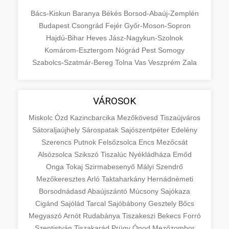
Bács-Kiskun
Baranya
Békés
Borsod-Abaúj-Zemplén
Budapest
Csongrád
Fejér
Győr-Moson-Sopron
Hajdú-Bihar
Heves
Jász-Nagykun-Szolnok
Komárom-Esztergom
Nógrád
Pest
Somogy
Szabolcs-Szatmár-Bereg
Tolna
Vas
Veszprém
Zala
VÁROSOK
Miskolc
Ózd
Kazincbarcika
Mezőkövesd
Tiszaújváros
Sátoraljaújhely
Sárospatak
Sajószentpéter
Edelény
Szerencs
Putnok
Felsőzsolca
Encs
Mezőcsát
Alsózsolca
Szikszó
Tiszalúc
Nyékládháza
Emőd
Onga
Tokaj
Szirmabesenyő
Mályi
Szendrő
Mezőkeresztes
Arló
Taktaharkány
Hernádnémeti
Borsodnádasd
Abaújszántó
Múcsony
Sajókaza
Cigánd
Sajólád
Tarcal
Sajóbábony
Gesztely
Bőcs
Megyaszó
Arnót
Rudabánya
Tiszakeszi
Bekecs
Forró
Szentistván
Tiszakarád
Prügy
Ónod
Mezőzombor