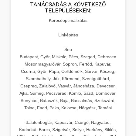
TANÁCSADÁS A KÖVETKEZŐ
TELEPÜLÉSEKEN:
Keresőoptimalizálás
Linképítés
Seo
Budapest, Győr, Miskolc, Pécs, Szeged, Debrecen
Mosonmagyaróvár, Sopron, Fertőd, Kapuvár,
Csorna, Győr, Pápa, Celldömölk, Sárvár, Kőszeg,
Szombathely, Ják, Körmend, Szentgotthárd,
Csepreg, Zalalövő, Vasvár, Jánosháza, Devecser,
Ajka, Sümeg, Pécsvárad, Komló, Sásd, Dombóvár,
Bonyhád, Bátaszék, Baja, Bácsalmás, Szekszárd,
Tolna, Fadd, Paks, Kalocsa, Hőgyész, Tamási
Balatonboglár, Kaposvár, Csurgó, Nagyatád,
Kadarkút, Barcs, Szigetvár, Sellye, Harkány, Siklós,