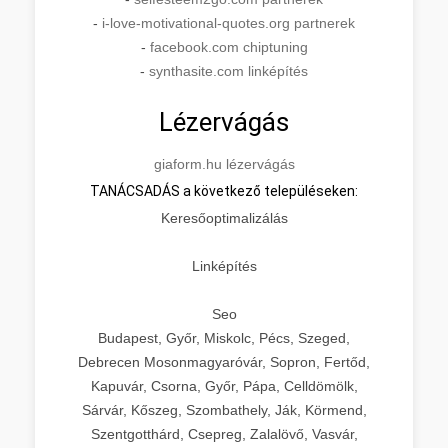
-
i-love-motivational-quotes.org partnerek
-
facebook.com chiptuning
-
synthasite.com linképítés
Lézervágás
giaform.hu lézervágás
TANÁCSADÁS a következő településeken:
Keresőoptimalizálás
Linképítés
Seo
Budapest, Győr, Miskolc, Pécs, Szeged,
Debrecen Mosonmagyaróvár, Sopron, Fertőd,
Kapuvár, Csorna, Győr, Pápa, Celldömölk,
Sárvár, Kőszeg, Szombathely, Ják, Körmend,
Szentgotthárd, Csepreg, Zalalövő, Vasvár,