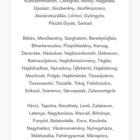
Kunszentmárton, Csongrád, Abony, Nagykáta,
Újszász, Jászberény, Jászfényszaru,
Jászárokszállás, Lőrinci, Gyöngyös,
Pásztó,Gyula, Sarkad
Békés, Mezőberény, Szeghalom, Berettyóújfalu,
Biharkeresztes, Püspökladány, Karcag,
Derecske, Nádudvar, Hajdúszoboszló, Debrecen,
Balmazújváros, Hajdúböszörmény, Téglás,
Hajdúhadház, Nyíradony, Újfehértó, Hajdúdorog,
Mezőcsát, Polgár, Hajdúnánás, Tiszaújváros,
Tiszavasvári, Tiszalök, Tokaj, Felsőzsolca,
Szikszó, Szerencs, Sárospatak, Zalaszentgrót
Hévíz, Tapolca, Keszthely, Lenti, Zalakaros,
Letenye, Nagykanizsa, Marcali, Böhönye,
Fonyód, Balatonlelle, Encs, Kisvárda,
Nagyhalász, Vásárosnamény, Nyíregyháza,
Mátészalka, Fehérgyarmat, Máriapócs,