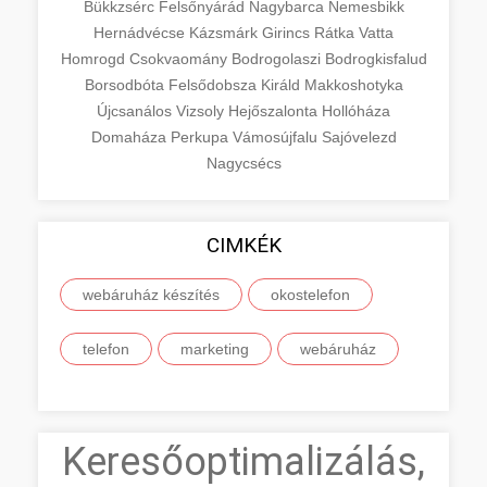
Bükkzsérc
Felsőnyárád
Nagybarca
Nemesbikk
Hernádvécse
Kázsmárk
Girincs
Rátka
Vatta
Homrogd
Csokvaomány
Bodrogolaszi
Bodrogkisfalud
Borsodbóta
Felsődobsza
Királd
Makkoshotyka
Újcsanálos
Vizsoly
Hejőszalonta
Hollóháza
Domaháza
Perkupa
Vámosújfalu
Sajóvelezd
Nagycsécs
CIMKÉK
webáruház készítés
okostelefon
telefon
marketing
webáruház
Keresőoptimalizálás,