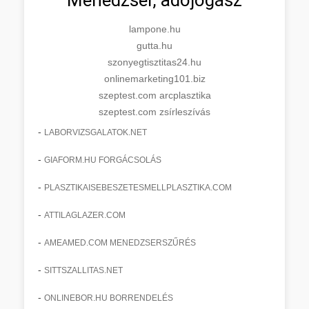
lampone.hu
gutta.hu
szonyegtisztitas24.hu
onlinemarketing101.biz
szeptest.com arcplasztika
szeptest.com zsírleszívás
-
LABORVIZSGALATOK.NET
-
GIAFORM.HU FORGÁCSOLÁS
-
PLASZTIKAISEBESZETESMELLPLASZTIKA.COM
-
ATTILAGLAZER.COM
-
AMEAMED.COM MENEDZSERSZŰRÉS
-
SITTSZALLITAS.NET
-
ONLINEBOR.HU BORRENDELÉS