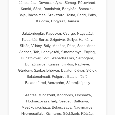
Jánosháza, Devecser, Ajka, Sümeg, Pécsvárad,
Komló, Sásd, Dombóvár, Bonyhád, Bátaszék,
Baja, Bácsalmás, Szekszárd, Tolna, Fadd, Paks,
Kalocsa, Hőgyész, Tamási
Balatonboglár, Kaposvár, Csurgó, Nagyatád,
Kadarkút, Barcs, Szigetvár, Sellye, Harkány,
Siklós, Villány, Bóly, Mohács, Pécs, Szentlőrinc
Andocs, Tab, Lengyeltóti, Simontornya, Enying,
Dunaföldvár, Solt, Szabadszállás, Sárbogárd,
Dunaújváros, Kunszentmiklós, Ráckeve,
Gárdony, Székesfehérvár, Balatonföldvár, Siófok,
Balatonalmádi, Polgárdi, Balatonfűzfő,
Balatonfüred, Veszprém, Sátoraljaújhely
Szentes, Mindszent, Kondoros, Orosháza,
Hódmezővásárhely, Szeged, Battonya,
Mezőkovácsháza, Békéscsaba, Nagymaros,
Nyergesújfalu, Kismaros, Göd,Szob, Rétság,