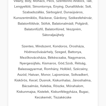
Villány, Bóly, Mohács, Pécs, Szentlőrinc Andocs, Tab,
Lengyeltóti, Simontornya, Enying, Dunaföldvár, Solt,
Szabadszállás, Sárbogárd, Dunaújváros,
Kunszentmiklós, Ráckeve, Gárdony, Székesfehérvár,
Balatonföldvár, Siófok, Balatonalmádi, Polgárdi,
Balatonfűzfő, Balatonfüred, Veszprém,
Sátoraljaújhely
Szentes, Mindszent, Kondoros, Orosháza,
Hódmezővásárhely, Szeged, Battonya,
Mezőkovácsháza, Békéscsaba, Nagymaros,
Nyergesújfalu, Kismaros, Göd,Szob, Rétság,
Balassagyarmat, Romhány, Hollókő, Szécsény,
Aszód, Hatvan, Monor, Lajosmizse, Soltvadkert,
Kiskőrös, Kecel, Dusnok, Kiskunhalas, Jánoshalma,
Bácsalmás, Kelebia, Röszke, Mórahalom,
Kiskunmajsa, Kistelek, Kiskunfélegyháza, Bugac,
Kecskemét, Tiszakécske