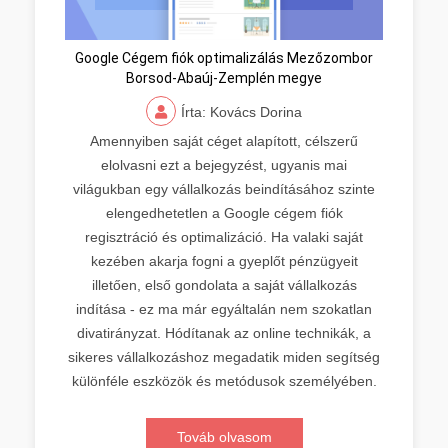
Google Cégem fiók optimalizálás Mezőzombor
Borsod-Abaúj-Zemplén megye
Írta: Kovács Dorina
Amennyiben saját céget alapított, célszerű
elolvasni ezt a bejegyzést, ugyanis mai
világukban egy vállalkozás beindításához szinte
elengedhetetlen a Google cégem fiók
regisztráció és optimalizáció. Ha valaki saját
kezében akarja fogni a gyeplőt pénzügyeit
illetően, első gondolata a saját vállalkozás
indítása - ez ma már egyáltalán nem szokatlan
divatirányzat. Hódítanak az online technikák, a
sikeres vállalkozáshoz megadatik miden segítség
különféle eszközök és metódusok személyében.
Továb olvasom