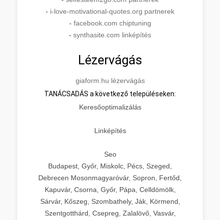
-
i-love-motivational-quotes.org partnerek
-
facebook.com chiptuning
-
synthasite.com linképítés
Lézervágás
giaform.hu lézervágás
TANÁCSADÁS a következő településeken:
Keresőoptimalizálás
Linképítés
Seo
Budapest, Győr, Miskolc, Pécs, Szeged,
Debrecen Mosonmagyaróvár, Sopron, Fertőd,
Kapuvár, Csorna, Győr, Pápa, Celldömölk,
Sárvár, Kőszeg, Szombathely, Ják, Körmend,
Szentgotthárd, Csepreg, Zalalövő, Vasvár,