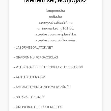
lampone.hu
gutta.hu
szonyegtisztitas24.hu
onlinemarketing101.biz
szeptest.com arcplasztika
szeptest.com zsírleszívás
-
LABORVIZSGALATOK.NET
-
GIAFORM.HU FORGÁCSOLÁS
-
PLASZTIKAISEBESZETESMELLPLASZTIKA.COM
-
ATTILAGLAZER.COM
-
AMEAMED.COM MENEDZSERSZŰRÉS
-
SITTSZALLITAS.NET
-
ONLINEBOR.HU BORRENDELÉS