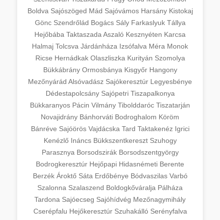
Boldva
Sajószöged
Mád
Sajóvámos
Harsány
Kistokaj
Gönc
Szendrőlád
Bogács
Sály
Farkaslyuk
Tállya
Hejőbába
Taktaszada
Aszaló
Kesznyéten
Karcsa
Halmaj
Tolcsva
Járdánháza
Izsófalva
Méra
Monok
Ricse
Hernádkak
Olaszliszka
Kurityán
Szomolya
Bükkábrány
Ormosbánya
Kisgyőr
Hangony
Mezőnyárád
Alsóvadász
Sajókeresztúr
Legyesbénye
Dédestapolcsány
Sajópetri
Tiszapalkonya
Bükkaranyos
Pácin
Vilmány
Tibolddaróc
Tiszatarján
Novajidrány
Bánhorváti
Bodroghalom
Köröm
Bánréve
Sajóörös
Vajdácska
Tard
Taktakenéz
Igrici
Kenézlő
Ináncs
Bükkszentkereszt
Szuhogy
Parasznya
Borsodszirák
Borsodszentgyörgy
Bodrogkeresztúr
Hejőpapi
Hidasnémeti
Berente
Berzék
Ároktő
Sáta
Erdőbénye
Bódvaszilas
Varbó
Szalonna
Szalaszend
Boldogkőváralja
Pálháza
Tardona
Sajóecseg
Sajóhídvég
Mezőnagymihály
Cserépfalu
Hejőkeresztúr
Szuhakálló
Serényfalva