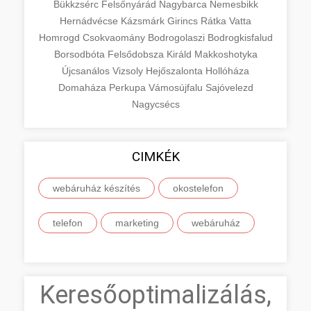
Bükkzsérc
Felsőnyárád
Nagybarca
Nemesbikk
Hernádvécse
Kázsmárk
Girincs
Rátka
Vatta
Homrogd
Csokvaomány
Bodrogolaszi
Bodrogkisfalud
Borsodbóta
Felsődobsza
Királd
Makkoshotyka
Újcsanálos
Vizsoly
Hejőszalonta
Hollóháza
Domaháza
Perkupa
Vámosújfalu
Sajóvelezd
Nagycsécs
CIMKÉK
webáruház készítés
okostelefon
telefon
marketing
webáruház
Keresőoptimalizálás,