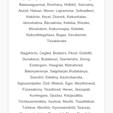
Balassagyarmat, Romhány, Hollókő, Szécsény,
Aszód, Hatvan, Monor, Lajosmizse, Soltvadkert,
Kiskőrös, Kecel, Dusnok, Kiskunhalas,
Jánoshalma, Bácsalmás, Kelebia, Röszke,
Mórahalom, Kiskunmajsa, Kistelek,
Kiskunfélegyháza, Bugac, Kecskemét,
Tiszakécske
Nagykörös, Cegléd, Budaörs, Pécel, Gödöllő,
Dunakeszi, Budakeszi, Szentendre, Dorog,
Esztergom, Visegrád, Mátrafüred,
Bátonyterenye, Salgótarján,Rudabánya,
Szendrő, Edelény, Kazincbarcika,
Sajószentpéter, Ózd, Miskolc, Eger, Mezőkövesd,
Füzesabony, Tiszafüred, Heves, Jászapáti,
Kunhegyes, Újszász, Kisújszállás,
Törökszentmiklós, Szolnok, Martfű, Tiszaföldvár,
Túrkeve, Mezőtúr, Gyomaendrőd, Szarvas,