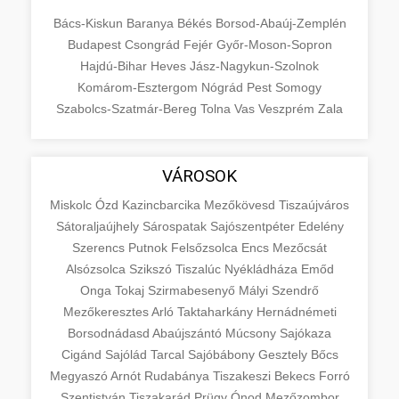
Bács-Kiskun
Baranya
Békés
Borsod-Abaúj-Zemplén
Budapest
Csongrád
Fejér
Győr-Moson-Sopron
Hajdú-Bihar
Heves
Jász-Nagykun-Szolnok
Komárom-Esztergom
Nógrád
Pest
Somogy
Szabolcs-Szatmár-Bereg
Tolna
Vas
Veszprém
Zala
VÁROSOK
Miskolc
Ózd
Kazincbarcika
Mezőkövesd
Tiszaújváros
Sátoraljaújhely
Sárospatak
Sajószentpéter
Edelény
Szerencs
Putnok
Felsőzsolca
Encs
Mezőcsát
Alsózsolca
Szikszó
Tiszalúc
Nyékládháza
Emőd
Onga
Tokaj
Szirmabesenyő
Mályi
Szendrő
Mezőkeresztes
Arló
Taktaharkány
Hernádnémeti
Borsodnádasd
Abaújszántó
Múcsony
Sajókaza
Cigánd
Sajólád
Tarcal
Sajóbábony
Gesztely
Bőcs
Megyaszó
Arnót
Rudabánya
Tiszakeszi
Bekecs
Forró
Szentistván
Tiszakarád
Prügy
Ónod
Mezőzombor