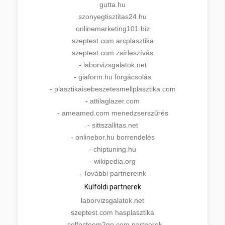
gutta.hu
szonyegtisztitas24.hu
onlinemarketing101.biz
szeptest.com arcplasztika
szeptest.com zsírleszívás
-
laborvizsgalatok.net
-
giaform.hu forgácsolás
-
plasztikaisebeszetesmellplasztika.com
-
attilaglazer.com
-
ameamed.com menedzserszűrés
-
sittszallitas.net
-
onlinebor.hu borrendelés
-
chiptuning.hu
-
wikipedia.org
-
További partnereink
Külföldi partnerek
laborvizsgalatok.net
szeptest.com hasplasztika
-
selfesteem2go.com partnerek