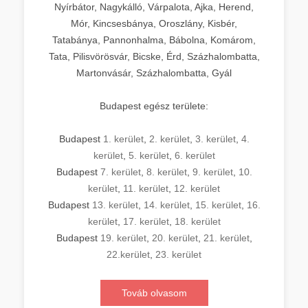
Nyírbátor, Nagykálló, Várpalota, Ajka, Herend,
Mór, Kincsesbánya, Oroszlány, Kisbér,
Tatabánya, Pannonhalma, Bábolna, Komárom,
Tata, Pilisvörösvár, Bicske, Érd, Százhalombatta,
Martonvásár, Százhalombatta, Gyál
Budapest egész területe:
Budapest
1. kerület
,
2. kerület
,
3. kerület
,
4.
kerület
,
5. kerület
,
6. kerület
Budapest
7. kerület
,
8. kerület
,
9. kerület
,
10.
kerület
,
11. kerület
,
12. kerület
Budapest
13. kerület
,
14. kerület
,
15. kerület
,
16.
kerület
,
17. kerület
,
18. kerület
Budapest
19. kerület
,
20. kerület
,
21. kerület
,
22.kerület
,
23. kerület
Továb olvasom