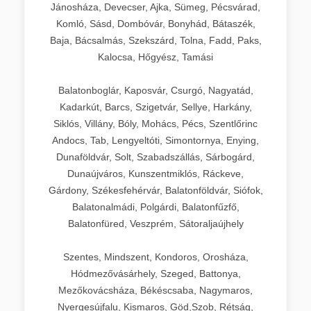
Jánosháza, Devecser, Ajka, Sümeg, Pécsvárad,
Komló, Sásd, Dombóvár, Bonyhád, Bátaszék,
Baja, Bácsalmás, Szekszárd, Tolna, Fadd, Paks,
Kalocsa, Hőgyész, Tamási
Balatonboglár, Kaposvár, Csurgó, Nagyatád,
Kadarkút, Barcs, Szigetvár, Sellye, Harkány,
Siklós, Villány, Bóly, Mohács, Pécs, Szentlőrinc
Andocs, Tab, Lengyeltóti, Simontornya, Enying,
Dunaföldvár, Solt, Szabadszállás, Sárbogárd,
Dunaújváros, Kunszentmiklós, Ráckeve,
Gárdony, Székesfehérvár, Balatonföldvár, Siófok,
Balatonalmádi, Polgárdi, Balatonfűzfő,
Balatonfüred, Veszprém, Sátoraljaújhely
Szentes, Mindszent, Kondoros, Orosháza,
Hódmezővásárhely, Szeged, Battonya,
Mezőkovácsháza, Békéscsaba, Nagymaros,
Nyergesújfalu, Kismaros, Göd,Szob, Rétság,