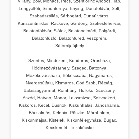
Villány, Bóly, Mohács, Pécs, Szentlőrinc Andocs, Tab,
Lengyeltóti, Simontornya, Enying, Dunaföldvár, Solt,
Szabadszállás, Sárbogárd, Dunaújváros,
Kunszentmiklós, Ráckeve, Gárdony, Székesfehérvár,
Balatonföldvár, Siófok, Balatonalmádi, Polgárdi,
Balatonfűzfő, Balatonfüred, Veszprém,
Sátoraljaújhely
Szentes, Mindszent, Kondoros, Orosháza,
Hódmezővásárhely, Szeged, Battonya,
Mezőkovácsháza, Békéscsaba, Nagymaros,
Nyergesújfalu, Kismaros, Göd,Szob, Rétság,
Balassagyarmat, Romhány, Hollókő, Szécsény,
Aszód, Hatvan, Monor, Lajosmizse, Soltvadkert,
Kiskőrös, Kecel, Dusnok, Kiskunhalas, Jánoshalma,
Bácsalmás, Kelebia, Röszke, Mórahalom,
Kiskunmajsa, Kistelek, Kiskunfélegyháza, Bugac,
Kecskemét, Tiszakécske