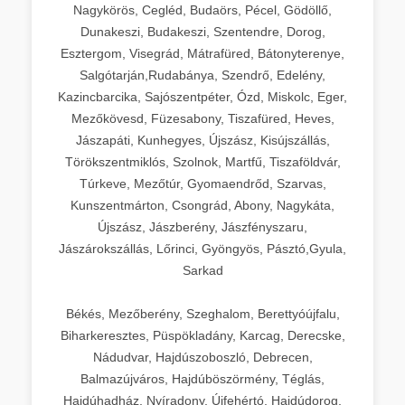
Nagykörös, Cegléd, Budaörs, Pécel, Gödöllő,
Dunakeszi, Budakeszi, Szentendre, Dorog,
Esztergom, Visegrád, Mátrafüred, Bátonyterenye,
Salgótarján,Rudabánya, Szendrő, Edelény,
Kazincbarcika, Sajószentpéter, Ózd, Miskolc, Eger,
Mezőkövesd, Füzesabony, Tiszafüred, Heves,
Jászapáti, Kunhegyes, Újszász, Kisújszállás,
Törökszentmiklós, Szolnok, Martfű, Tiszaföldvár,
Túrkeve, Mezőtúr, Gyomaendrőd, Szarvas,
Kunszentmárton, Csongrád, Abony, Nagykáta,
Újszász, Jászberény, Jászfényszaru,
Jászárokszállás, Lőrinci, Gyöngyös, Pásztó,Gyula,
Sarkad
Békés, Mezőberény, Szeghalom, Berettyóújfalu,
Biharkeresztes, Püspökladány, Karcag, Derecske,
Nádudvar, Hajdúszoboszló, Debrecen,
Balmazújváros, Hajdúböszörmény, Téglás,
Hajdúhadház, Nyíradony, Újfehértó, Hajdúdorog,