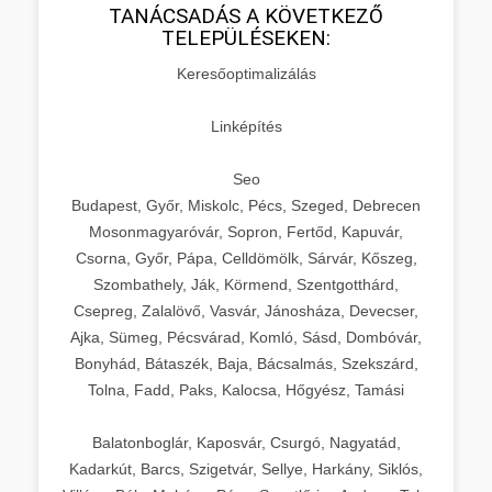
TANÁCSADÁS A KÖVETKEZŐ
TELEPÜLÉSEKEN:
Keresőoptimalizálás
Linképítés
Seo
Budapest, Győr, Miskolc, Pécs, Szeged, Debrecen
Mosonmagyaróvár, Sopron, Fertőd, Kapuvár,
Csorna, Győr, Pápa, Celldömölk, Sárvár, Kőszeg,
Szombathely, Ják, Körmend, Szentgotthárd,
Csepreg, Zalalövő, Vasvár, Jánosháza, Devecser,
Ajka, Sümeg, Pécsvárad, Komló, Sásd, Dombóvár,
Bonyhád, Bátaszék, Baja, Bácsalmás, Szekszárd,
Tolna, Fadd, Paks, Kalocsa, Hőgyész, Tamási
Balatonboglár, Kaposvár, Csurgó, Nagyatád,
Kadarkút, Barcs, Szigetvár, Sellye, Harkány, Siklós,