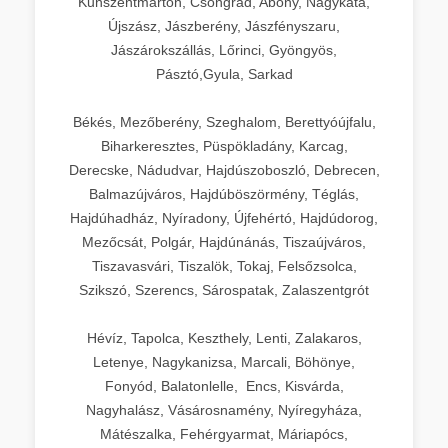
Kunszentmárton, Csongrád, Abony, Nagykáta,
Újszász, Jászberény, Jászfényszaru,
Jászárokszállás, Lőrinci, Gyöngyös,
Pásztó,Gyula, Sarkad
Békés, Mezőberény, Szeghalom, Berettyóújfalu,
Biharkeresztes, Püspökladány, Karcag,
Derecske, Nádudvar, Hajdúszoboszló, Debrecen,
Balmazújváros, Hajdúböszörmény, Téglás,
Hajdúhadház, Nyíradony, Újfehértó, Hajdúdorog,
Mezőcsát, Polgár, Hajdúnánás, Tiszaújváros,
Tiszavasvári, Tiszalök, Tokaj, Felsőzsolca,
Szikszó, Szerencs, Sárospatak, Zalaszentgrót
Hévíz, Tapolca, Keszthely, Lenti, Zalakaros,
Letenye, Nagykanizsa, Marcali, Böhönye,
Fonyód, Balatonlelle, Encs, Kisvárda,
Nagyhalász, Vásárosnamény, Nyíregyháza,
Mátészalka, Fehérgyarmat, Máriapócs,