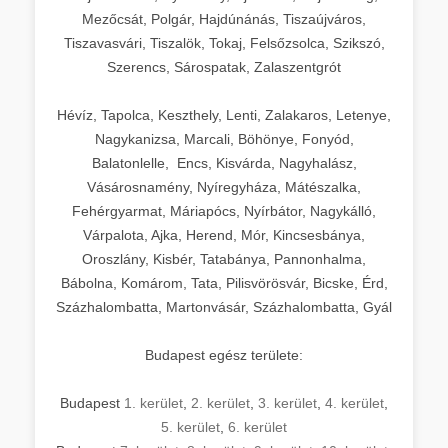
Mezőcsát, Polgár, Hajdúnánás, Tiszaújváros,
Tiszavasvári, Tiszalök, Tokaj, Felsőzsolca, Szikszó,
Szerencs, Sárospatak, Zalaszentgrót
Hévíz, Tapolca, Keszthely, Lenti, Zalakaros, Letenye,
Nagykanizsa, Marcali, Böhönye, Fonyód,
Balatonlelle, Encs, Kisvárda, Nagyhalász,
Vásárosnamény, Nyíregyháza, Mátészalka,
Fehérgyarmat, Máriapócs, Nyírbátor, Nagykálló,
Várpalota, Ajka, Herend, Mór, Kincsesbánya,
Oroszlány, Kisbér, Tatabánya, Pannonhalma,
Bábolna, Komárom, Tata, Pilisvörösvár, Bicske, Érd,
Százhalombatta, Martonvásár, Százhalombatta, Gyál
Budapest egész területe:
Budapest
1. kerület
,
2. kerület
,
3. kerület
,
4. kerület
,
5. kerület
,
6. kerület