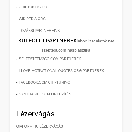
-
CHIPTUNING.HU
-
WIKIPEDIA.ORG
-
TOVÁBBI PARTNEREINK
KÜLFÖLDI PARTNEREK
laborvizsgalatok.net
szeptest.com hasplasztika
-
SELFESTEEM2GO.COM PARTNEREK
-
I-LOVE-MOTIVATIONAL-QUOTES.ORG PARTNEREK
-
FACEBOOK.COM CHIPTUNING
-
SYNTHASITE.COM LINKÉPÍTÉS
Lézervágás
GIAFORM.HU LÉZERVÁGÁS