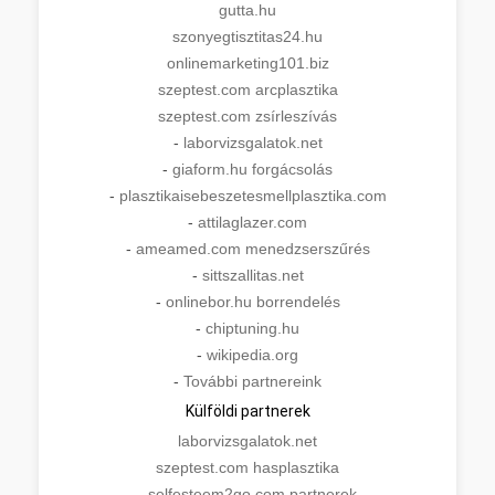
gutta.hu
szonyegtisztitas24.hu
onlinemarketing101.biz
szeptest.com arcplasztika
szeptest.com zsírleszívás
-
laborvizsgalatok.net
-
giaform.hu forgácsolás
-
plasztikaisebeszetesmellplasztika.com
-
attilaglazer.com
-
ameamed.com menedzserszűrés
-
sittszallitas.net
-
onlinebor.hu borrendelés
-
chiptuning.hu
-
wikipedia.org
-
További partnereink
Külföldi partnerek
laborvizsgalatok.net
szeptest.com hasplasztika
-
selfesteem2go.com partnerek