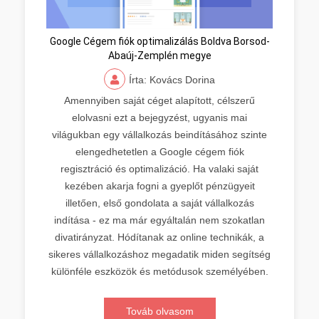
Google Cégem fiók optimalizálás Boldva Borsod-
Abaúj-Zemplén megye
Írta: Kovács Dorina
Amennyiben saját céget alapított, célszerű
elolvasni ezt a bejegyzést, ugyanis mai
világukban egy vállalkozás beindításához szinte
elengedhetetlen a Google cégem fiók
regisztráció és optimalizáció. Ha valaki saját
kezében akarja fogni a gyeplőt pénzügyeit
illetően, első gondolata a saját vállalkozás
indítása - ez ma már egyáltalán nem szokatlan
divatirányzat. Hódítanak az online technikák, a
sikeres vállalkozáshoz megadatik miden segítség
különféle eszközök és metódusok személyében.
Továb olvasom