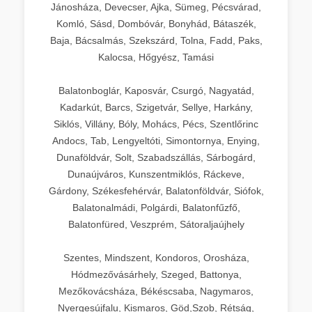
Jánosháza, Devecser, Ajka, Sümeg, Pécsvárad,
Komló, Sásd, Dombóvár, Bonyhád, Bátaszék,
Baja, Bácsalmás, Szekszárd, Tolna, Fadd, Paks,
Kalocsa, Hőgyész, Tamási
Balatonboglár, Kaposvár, Csurgó, Nagyatád,
Kadarkút, Barcs, Szigetvár, Sellye, Harkány,
Siklós, Villány, Bóly, Mohács, Pécs, Szentlőrinc
Andocs, Tab, Lengyeltóti, Simontornya, Enying,
Dunaföldvár, Solt, Szabadszállás, Sárbogárd,
Dunaújváros, Kunszentmiklós, Ráckeve,
Gárdony, Székesfehérvár, Balatonföldvár, Siófok,
Balatonalmádi, Polgárdi, Balatonfűzfő,
Balatonfüred, Veszprém, Sátoraljaújhely
Szentes, Mindszent, Kondoros, Orosháza,
Hódmezővásárhely, Szeged, Battonya,
Mezőkovácsháza, Békéscsaba, Nagymaros,
Nyergesújfalu, Kismaros, Göd,Szob, Rétság,