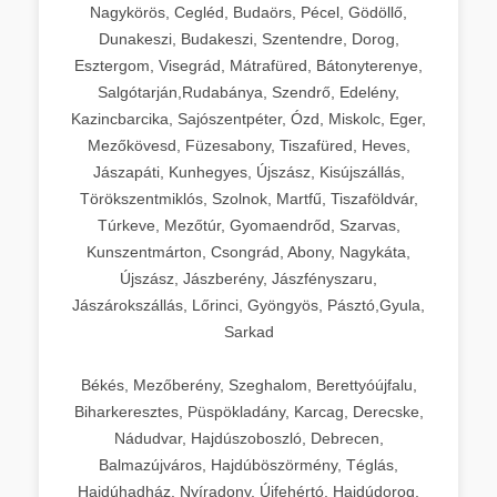
Nagykörös, Cegléd, Budaörs, Pécel, Gödöllő,
Dunakeszi, Budakeszi, Szentendre, Dorog,
Esztergom, Visegrád, Mátrafüred, Bátonyterenye,
Salgótarján,Rudabánya, Szendrő, Edelény,
Kazincbarcika, Sajószentpéter, Ózd, Miskolc, Eger,
Mezőkövesd, Füzesabony, Tiszafüred, Heves,
Jászapáti, Kunhegyes, Újszász, Kisújszállás,
Törökszentmiklós, Szolnok, Martfű, Tiszaföldvár,
Túrkeve, Mezőtúr, Gyomaendrőd, Szarvas,
Kunszentmárton, Csongrád, Abony, Nagykáta,
Újszász, Jászberény, Jászfényszaru,
Jászárokszállás, Lőrinci, Gyöngyös, Pásztó,Gyula,
Sarkad
Békés, Mezőberény, Szeghalom, Berettyóújfalu,
Biharkeresztes, Püspökladány, Karcag, Derecske,
Nádudvar, Hajdúszoboszló, Debrecen,
Balmazújváros, Hajdúböszörmény, Téglás,
Hajdúhadház, Nyíradony, Újfehértó, Hajdúdorog,