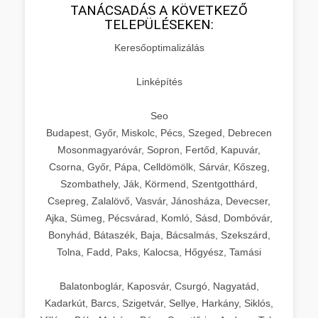
TANÁCSADÁS A KÖVETKEZŐ
TELEPÜLÉSEKEN:
Keresőoptimalizálás
Linképítés
Seo
Budapest, Győr, Miskolc, Pécs, Szeged, Debrecen
Mosonmagyaróvár, Sopron, Fertőd, Kapuvár,
Csorna, Győr, Pápa, Celldömölk, Sárvár, Kőszeg,
Szombathely, Ják, Körmend, Szentgotthárd,
Csepreg, Zalalövő, Vasvár, Jánosháza, Devecser,
Ajka, Sümeg, Pécsvárad, Komló, Sásd, Dombóvár,
Bonyhád, Bátaszék, Baja, Bácsalmás, Szekszárd,
Tolna, Fadd, Paks, Kalocsa, Hőgyész, Tamási
Balatonboglár, Kaposvár, Csurgó, Nagyatád,
Kadarkút, Barcs, Szigetvár, Sellye, Harkány, Siklós,