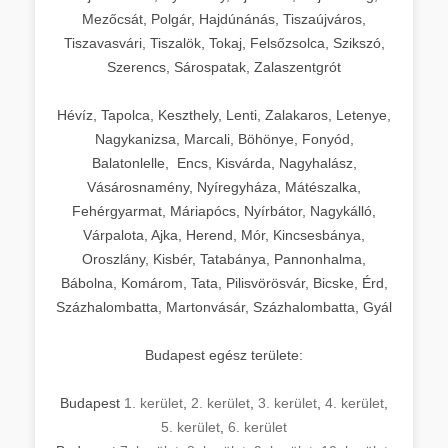
Mezőcsát, Polgár, Hajdúnánás, Tiszaújváros,
Tiszavasvári, Tiszalök, Tokaj, Felsőzsolca, Szikszó,
Szerencs, Sárospatak, Zalaszentgrót
Hévíz, Tapolca, Keszthely, Lenti, Zalakaros, Letenye,
Nagykanizsa, Marcali, Böhönye, Fonyód,
Balatonlelle, Encs, Kisvárda, Nagyhalász,
Vásárosnamény, Nyíregyháza, Mátészalka,
Fehérgyarmat, Máriapócs, Nyírbátor, Nagykálló,
Várpalota, Ajka, Herend, Mór, Kincsesbánya,
Oroszlány, Kisbér, Tatabánya, Pannonhalma,
Bábolna, Komárom, Tata, Pilisvörösvár, Bicske, Érd,
Százhalombatta, Martonvásár, Százhalombatta, Gyál
Budapest egész területe:
Budapest
1. kerület
,
2. kerület
,
3. kerület
,
4. kerület
,
5. kerület
,
6. kerület