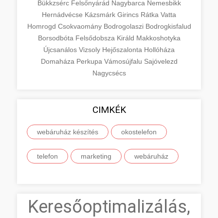
Bükkzsérc
Felsőnyárád
Nagybarca
Nemesbikk
Hernádvécse
Kázsmárk
Girincs
Rátka
Vatta
Homrogd
Csokvaomány
Bodrogolaszi
Bodrogkisfalud
Borsodbóta
Felsődobsza
Királd
Makkoshotyka
Újcsanálos
Vizsoly
Hejőszalonta
Hollóháza
Domaháza
Perkupa
Vámosújfalu
Sajóvelezd
Nagycsécs
CIMKÉK
webáruház készítés
okostelefon
telefon
marketing
webáruház
Keresőoptimalizálás,