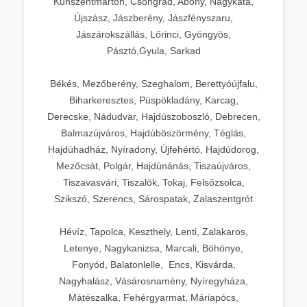
Kunszentmárton, Csongrád, Abony, Nagykáta,
Újszász, Jászberény, Jászfényszaru,
Jászárokszállás, Lőrinci, Gyöngyös,
Pásztó,Gyula, Sarkad
Békés, Mezőberény, Szeghalom, Berettyóújfalu,
Biharkeresztes, Püspökladány, Karcag,
Derecske, Nádudvar, Hajdúszoboszló, Debrecen,
Balmazújváros, Hajdúböszörmény, Téglás,
Hajdúhadház, Nyíradony, Újfehértó, Hajdúdorog,
Mezőcsát, Polgár, Hajdúnánás, Tiszaújváros,
Tiszavasvári, Tiszalök, Tokaj, Felsőzsolca,
Szikszó, Szerencs, Sárospatak, Zalaszentgrót
Hévíz, Tapolca, Keszthely, Lenti, Zalakaros,
Letenye, Nagykanizsa, Marcali, Böhönye,
Fonyód, Balatonlelle, Encs, Kisvárda,
Nagyhalász, Vásárosnamény, Nyíregyháza,
Mátészalka, Fehérgyarmat, Máriapócs,