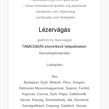
-
i-love-motivational-quotes.org partnerek
-
facebook.com chiptuning
-
synthasite.com linképítés
Lézervágás
giaform.hu lézervágás
TANÁCSADÁS a következő településeken:
Keresőoptimalizálás
Linképítés
Seo
Budapest, Győr, Miskolc, Pécs, Szeged,
Debrecen Mosonmagyaróvár, Sopron, Fertőd,
Kapuvár, Csorna, Győr, Pápa, Celldömölk,
Sárvár, Kőszeg, Szombathely, Ják, Körmend,
Szentgotthárd, Csepreg, Zalalövő, Vasvár,