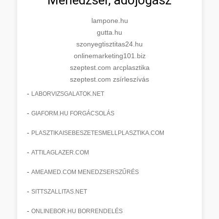
lampone.hu
gutta.hu
szonyegtisztitas24.hu
onlinemarketing101.biz
szeptest.com arcplasztika
szeptest.com zsírleszívás
-
LABORVIZSGALATOK.NET
-
GIAFORM.HU FORGÁCSOLÁS
-
PLASZTIKAISEBESZETESMELLPLASZTIKA.COM
-
ATTILAGLAZER.COM
-
AMEAMED.COM MENEDZSERSZŰRÉS
-
SITTSZALLITAS.NET
-
ONLINEBOR.HU BORRENDELÉS