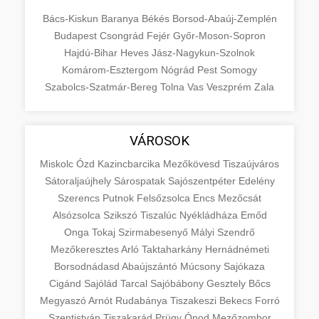
Bács-Kiskun
Baranya
Békés
Borsod-Abaúj-Zemplén
Budapest
Csongrád
Fejér
Győr-Moson-Sopron
Hajdú-Bihar
Heves
Jász-Nagykun-Szolnok
Komárom-Esztergom
Nógrád
Pest
Somogy
Szabolcs-Szatmár-Bereg
Tolna
Vas
Veszprém
Zala
VÁROSOK
Miskolc
Ózd
Kazincbarcika
Mezőkövesd
Tiszaújváros
Sátoraljaújhely
Sárospatak
Sajószentpéter
Edelény
Szerencs
Putnok
Felsőzsolca
Encs
Mezőcsát
Alsózsolca
Szikszó
Tiszalúc
Nyékládháza
Emőd
Onga
Tokaj
Szirmabesenyő
Mályi
Szendrő
Mezőkeresztes
Arló
Taktaharkány
Hernádnémeti
Borsodnádasd
Abaújszántó
Múcsony
Sajókaza
Cigánd
Sajólád
Tarcal
Sajóbábony
Gesztely
Bőcs
Megyaszó
Arnót
Rudabánya
Tiszakeszi
Bekecs
Forró
Szentistván
Tiszakarád
Prügy
Ónod
Mezőzombor