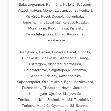
Balassagyarmat, Romhány, Hollókő, Szécsény,
Aszód, Hatvan, Monor, Lajosmizse, Soltvadkert,
Kiskőrös, Kecel, Dusnok, Kiskunhalas,
Jánoshalma, Bácsalmás, Kelebia, Röszke,
Mórahalom, Kiskunmajsa, Kistelek,
Kiskunfélegyháza, Bugac, Kecskemét,
Tiszakécske
Nagykörös, Cegléd, Budaörs, Pécel, Gödöllő,
Dunakeszi, Budakeszi, Szentendre, Dorog,
Esztergom, Visegrád, Mátrafüred,
Bátonyterenye, Salgótarján,Rudabánya,
Szendrő, Edelény, Kazincbarcika,
Sajószentpéter, Ózd, Miskolc, Eger, Mezőkövesd,
Füzesabony, Tiszafüred, Heves, Jászapáti,
Kunhegyes, Újszász, Kisújszállás,
Törökszentmiklós, Szolnok, Martfű, Tiszaföldvár,
Túrkeve, Mezőtúr, Gyomaendrőd, Szarvas,