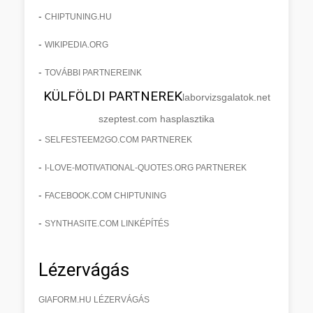
-
CHIPTUNING.HU
-
WIKIPEDIA.ORG
-
TOVÁBBI PARTNEREINK
KÜLFÖLDI PARTNEREK
laborvizsgalatok.net
szeptest.com hasplasztika
-
SELFESTEEM2GO.COM PARTNEREK
-
I-LOVE-MOTIVATIONAL-QUOTES.ORG PARTNEREK
-
FACEBOOK.COM CHIPTUNING
-
SYNTHASITE.COM LINKÉPÍTÉS
Lézervágás
GIAFORM.HU LÉZERVÁGÁS