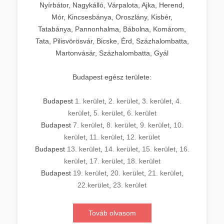
Nyírbátor, Nagykálló, Várpalota, Ajka, Herend,
Mór, Kincsesbánya, Oroszlány, Kisbér,
Tatabánya, Pannonhalma, Bábolna, Komárom,
Tata, Pilisvörösvár, Bicske, Érd, Százhalombatta,
Martonvásár, Százhalombatta, Gyál
Budapest egész területe:
Budapest
1. kerület
,
2. kerület
,
3. kerület
,
4.
kerület
,
5. kerület
,
6. kerület
Budapest
7. kerület
,
8. kerület
,
9. kerület
,
10.
kerület
,
11. kerület
,
12. kerület
Budapest
13. kerület
,
14. kerület
,
15. kerület
,
16.
kerület
,
17. kerület
,
18. kerület
Budapest
19. kerület
,
20. kerület
,
21. kerület
,
22.kerület
,
23. kerület
Továb olvasom