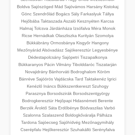
Boldva
Sajószöged
Mád
Sajóvámos
Harsány
Kistokaj
Gönc
Szendrőlád
Bogács
Sály
Farkaslyuk
Tállya
Hejőbába
Taktaszada
Aszaló
Kesznyéten
Karcsa
Halmaj
Tolcsva
Járdánháza
Izsófalva
Méra
Monok
Ricse
Hernádkak
Olaszliszka
Kurityán
Szomolya
Bükkábrány
Ormosbánya
Kisgyőr
Hangony
Mezőnyárád
Alsóvadász
Sajókeresztúr
Legyesbénye
Dédestapolcsány
Sajópetri
Tiszapalkonya
Bükkaranyos
Pácin
Vilmány
Tibolddaróc
Tiszatarján
Novajidrány
Bánhorváti
Bodroghalom
Köröm
Bánréve
Sajóörös
Vajdácska
Tard
Taktakenéz
Igrici
Kenézlő
Ináncs
Bükkszentkereszt
Szuhogy
Parasznya
Borsodszirák
Borsodszentgyörgy
Bodrogkeresztúr
Hejőpapi
Hidasnémeti
Berente
Berzék
Ároktő
Sáta
Erdőbénye
Bódvaszilas
Varbó
Szalonna
Szalaszend
Boldogkőváralja
Pálháza
Tardona
Sajóecseg
Sajóhídvég
Mezőnagymihály
Cserépfalu
Hejőkeresztúr
Szuhakálló
Serényfalva