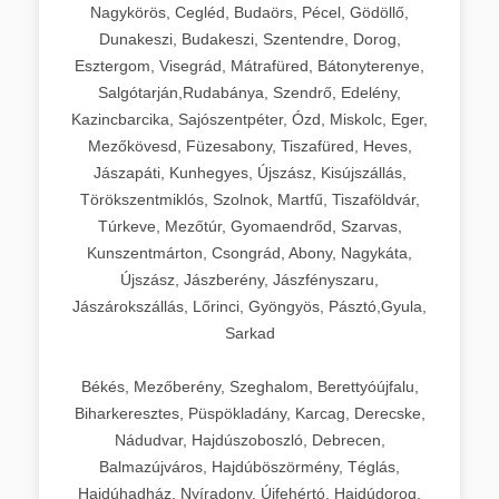
Nagykörös, Cegléd, Budaörs, Pécel, Gödöllő,
Dunakeszi, Budakeszi, Szentendre, Dorog,
Esztergom, Visegrád, Mátrafüred, Bátonyterenye,
Salgótarján,Rudabánya, Szendrő, Edelény,
Kazincbarcika, Sajószentpéter, Ózd, Miskolc, Eger,
Mezőkövesd, Füzesabony, Tiszafüred, Heves,
Jászapáti, Kunhegyes, Újszász, Kisújszállás,
Törökszentmiklós, Szolnok, Martfű, Tiszaföldvár,
Túrkeve, Mezőtúr, Gyomaendrőd, Szarvas,
Kunszentmárton, Csongrád, Abony, Nagykáta,
Újszász, Jászberény, Jászfényszaru,
Jászárokszállás, Lőrinci, Gyöngyös, Pásztó,Gyula,
Sarkad
Békés, Mezőberény, Szeghalom, Berettyóújfalu,
Biharkeresztes, Püspökladány, Karcag, Derecske,
Nádudvar, Hajdúszoboszló, Debrecen,
Balmazújváros, Hajdúböszörmény, Téglás,
Hajdúhadház, Nyíradony, Újfehértó, Hajdúdorog,