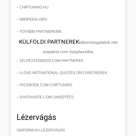
-
CHIPTUNING.HU
-
WIKIPEDIA.ORG
-
TOVÁBBI PARTNEREINK
KÜLFÖLDI PARTNEREK
laborvizsgalatok.net
szeptest.com hasplasztika
-
SELFESTEEM2GO.COM PARTNEREK
-
I-LOVE-MOTIVATIONAL-QUOTES.ORG PARTNEREK
-
FACEBOOK.COM CHIPTUNING
-
SYNTHASITE.COM LINKÉPÍTÉS
Lézervágás
GIAFORM.HU LÉZERVÁGÁS