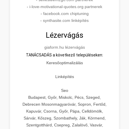
-
i-love-motivational-quotes.org partnerek
-
facebook.com chiptuning
-
synthasite.com linképítés
Lézervágás
giaform.hu lézervágás
TANÁCSADÁS a következő településeken:
Keresőoptimalizálás
Linképítés
Seo
Budapest, Győr, Miskolc, Pécs, Szeged,
Debrecen Mosonmagyaróvár, Sopron, Fertőd,
Kapuvár, Csorna, Győr, Pápa, Celldömölk,
Sárvár, Kőszeg, Szombathely, Ják, Körmend,
Szentgotthárd, Csepreg, Zalalövő, Vasvár,