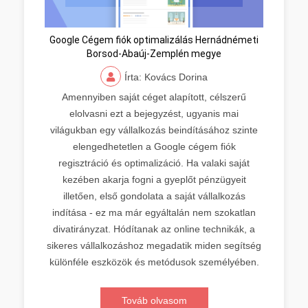
Google Cégem fiók optimalizálás Hernádnémeti
Borsod-Abaúj-Zemplén megye
Írta: Kovács Dorina
Amennyiben saját céget alapított, célszerű
elolvasni ezt a bejegyzést, ugyanis mai
világukban egy vállalkozás beindításához szinte
elengedhetetlen a Google cégem fiók
regisztráció és optimalizáció. Ha valaki saját
kezében akarja fogni a gyeplőt pénzügyeit
illetően, első gondolata a saját vállalkozás
indítása - ez ma már egyáltalán nem szokatlan
divatirányzat. Hódítanak az online technikák, a
sikeres vállalkozáshoz megadatik miden segítség
különféle eszközök és metódusok személyében.
Továb olvasom