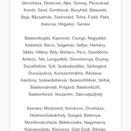
Jánosháza, Devecser, Ajka, Sümeg, Pécsvárad,
Komló, Sásd, Dombóvár, Bonyhád, Bátaszék,
Baja, Bácsalmás, Szekszárd, Tolna, Fadd, Paks,
Kalocsa, Hőgyész, Tamási
Balatonboglár, Kaposvár, Csurgó, Nagyatád,
Kadarkút, Barcs, Szigetvár, Sellye, Harkány,
Siklós, Villány, Bóly, Mohács, Pécs, Szentlőrinc
Andocs, Tab, Lengyeltóti, Simontornya, Enying,
Dunaföldvár, Solt, Szabadszállás, Sárbogárd,
Dunaújváros, Kunszentmiklós, Ráckeve,
Gárdony, Székesfehérvár, Balatonföldvár, Siófok,
Balatonalmádi, Polgárdi, Balatonfűzfő,
Balatonfüred, Veszprém, Sátoraljaújhely
Szentes, Mindszent, Kondoros, Orosháza,
Hódmezővásárhely, Szeged, Battonya,
Mezőkovácsháza, Békéscsaba, Nagymaros,
Nyergesújfalu, Kismaros, Göd,Szob, Rétság,