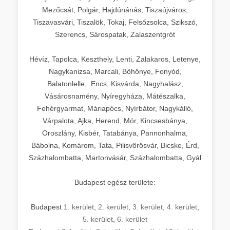
Mezőcsát, Polgár, Hajdúnánás, Tiszaújváros,
Tiszavasvári, Tiszalök, Tokaj, Felsőzsolca, Szikszó,
Szerencs, Sárospatak, Zalaszentgrót
Hévíz, Tapolca, Keszthely, Lenti, Zalakaros, Letenye,
Nagykanizsa, Marcali, Böhönye, Fonyód,
Balatonlelle, Encs, Kisvárda, Nagyhalász,
Vásárosnamény, Nyíregyháza, Mátészalka,
Fehérgyarmat, Máriapócs, Nyírbátor, Nagykálló,
Várpalota, Ajka, Herend, Mór, Kincsesbánya,
Oroszlány, Kisbér, Tatabánya, Pannonhalma,
Bábolna, Komárom, Tata, Pilisvörösvár, Bicske, Érd,
Százhalombatta, Martonvásár, Százhalombatta, Gyál
Budapest egész területe:
Budapest
1. kerület
,
2. kerület
,
3. kerület
,
4. kerület
,
5. kerület
,
6. kerület