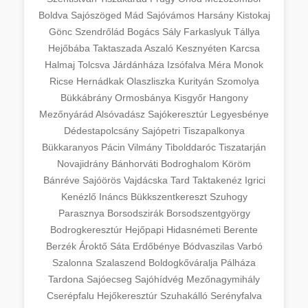
Boldva
Sajószöged
Mád
Sajóvámos
Harsány
Kistokaj
Gönc
Szendrőlád
Bogács
Sály
Farkaslyuk
Tállya
Hejőbába
Taktaszada
Aszaló
Kesznyéten
Karcsa
Halmaj
Tolcsva
Járdánháza
Izsófalva
Méra
Monok
Ricse
Hernádkak
Olaszliszka
Kurityán
Szomolya
Bükkábrány
Ormosbánya
Kisgyőr
Hangony
Mezőnyárád
Alsóvadász
Sajókeresztúr
Legyesbénye
Dédestapolcsány
Sajópetri
Tiszapalkonya
Bükkaranyos
Pácin
Vilmány
Tibolddaróc
Tiszatarján
Novajidrány
Bánhorváti
Bodroghalom
Köröm
Bánréve
Sajóörös
Vajdácska
Tard
Taktakenéz
Igrici
Kenézlő
Ináncs
Bükkszentkereszt
Szuhogy
Parasznya
Borsodszirák
Borsodszentgyörgy
Bodrogkeresztúr
Hejőpapi
Hidasnémeti
Berente
Berzék
Ároktő
Sáta
Erdőbénye
Bódvaszilas
Varbó
Szalonna
Szalaszend
Boldogkőváralja
Pálháza
Tardona
Sajóecseg
Sajóhídvég
Mezőnagymihály
Cserépfalu
Hejőkeresztúr
Szuhakálló
Serényfalva