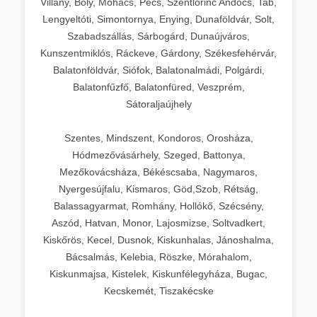
Villány, Bóly, Mohács, Pécs, Szentlőrinc Andocs, Tab,
Lengyeltóti, Simontornya, Enying, Dunaföldvár, Solt,
Szabadszállás, Sárbogárd, Dunaújváros,
Kunszentmiklós, Ráckeve, Gárdony, Székesfehérvár,
Balatonföldvár, Siófok, Balatonalmádi, Polgárdi,
Balatonfűzfő, Balatonfüred, Veszprém,
Sátoraljaújhely
Szentes, Mindszent, Kondoros, Orosháza,
Hódmezővásárhely, Szeged, Battonya,
Mezőkovácsháza, Békéscsaba, Nagymaros,
Nyergesújfalu, Kismaros, Göd,Szob, Rétság,
Balassagyarmat, Romhány, Hollókő, Szécsény,
Aszód, Hatvan, Monor, Lajosmizse, Soltvadkert,
Kiskőrös, Kecel, Dusnok, Kiskunhalas, Jánoshalma,
Bácsalmás, Kelebia, Röszke, Mórahalom,
Kiskunmajsa, Kistelek, Kiskunfélegyháza, Bugac,
Kecskemét, Tiszakécske