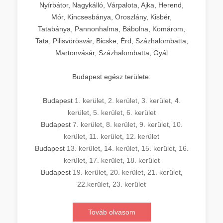
Nyírbátor, Nagykálló, Várpalota, Ajka, Herend,
Mór, Kincsesbánya, Oroszlány, Kisbér,
Tatabánya, Pannonhalma, Bábolna, Komárom,
Tata, Pilisvörösvár, Bicske, Érd, Százhalombatta,
Martonvásár, Százhalombatta, Gyál
Budapest egész területe:
Budapest
1. kerület
,
2. kerület
,
3. kerület
,
4.
kerület
,
5. kerület
,
6. kerület
Budapest
7. kerület
,
8. kerület
,
9. kerület
,
10.
kerület
,
11. kerület
,
12. kerület
Budapest
13. kerület
,
14. kerület
,
15. kerület
,
16.
kerület
,
17. kerület
,
18. kerület
Budapest
19. kerület
,
20. kerület
,
21. kerület
,
22.kerület
,
23. kerület
Továb olvasom