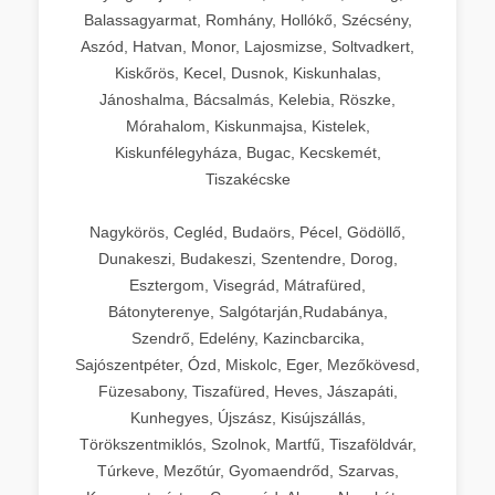
Balassagyarmat, Romhány, Hollókő, Szécsény,
Aszód, Hatvan, Monor, Lajosmizse, Soltvadkert,
Kiskőrös, Kecel, Dusnok, Kiskunhalas,
Jánoshalma, Bácsalmás, Kelebia, Röszke,
Mórahalom, Kiskunmajsa, Kistelek,
Kiskunfélegyháza, Bugac, Kecskemét,
Tiszakécske
Nagykörös, Cegléd, Budaörs, Pécel, Gödöllő,
Dunakeszi, Budakeszi, Szentendre, Dorog,
Esztergom, Visegrád, Mátrafüred,
Bátonyterenye, Salgótarján,Rudabánya,
Szendrő, Edelény, Kazincbarcika,
Sajószentpéter, Ózd, Miskolc, Eger, Mezőkövesd,
Füzesabony, Tiszafüred, Heves, Jászapáti,
Kunhegyes, Újszász, Kisújszállás,
Törökszentmiklós, Szolnok, Martfű, Tiszaföldvár,
Túrkeve, Mezőtúr, Gyomaendrőd, Szarvas,