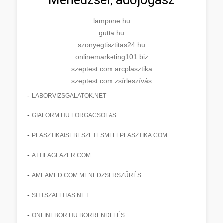
lampone.hu
gutta.hu
szonyegtisztitas24.hu
onlinemarketing101.biz
szeptest.com arcplasztika
szeptest.com zsírleszívás
-
LABORVIZSGALATOK.NET
-
GIAFORM.HU FORGÁCSOLÁS
-
PLASZTIKAISEBESZETESMELLPLASZTIKA.COM
-
ATTILAGLAZER.COM
-
AMEAMED.COM MENEDZSERSZŰRÉS
-
SITTSZALLITAS.NET
-
ONLINEBOR.HU BORRENDELÉS