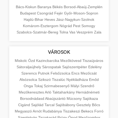
Bács-Kiskun
Baranya
Békés
Borsod-Abaúj-Zemplén
Budapest
Csongrád
Fejér
Győr-Moson-Sopron
Hajdú-Bihar
Heves
Jász-Nagykun-Szolnok
Komárom-Esztergom
Nógrád
Pest
Somogy
Szabolcs-Szatmár-Bereg
Tolna
Vas
Veszprém
Zala
VÁROSOK
Miskolc
Ózd
Kazincbarcika
Mezőkövesd
Tiszaújváros
Sátoraljaújhely
Sárospatak
Sajószentpéter
Edelény
Szerencs
Putnok
Felsőzsolca
Encs
Mezőcsát
Alsózsolca
Szikszó
Tiszalúc
Nyékládháza
Emőd
Onga
Tokaj
Szirmabesenyő
Mályi
Szendrő
Mezőkeresztes
Arló
Taktaharkány
Hernádnémeti
Borsodnádasd
Abaújszántó
Múcsony
Sajókaza
Cigánd
Sajólád
Tarcal
Sajóbábony
Gesztely
Bőcs
Megyaszó
Arnót
Rudabánya
Tiszakeszi
Bekecs
Forró
Szentistván
Tiszakarád
Prügy
Ónod
Mezőzombor