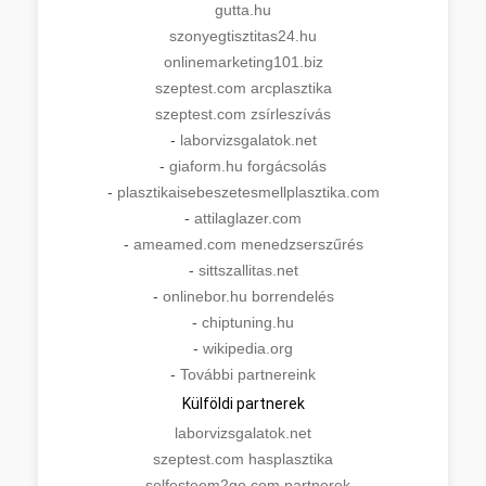
gutta.hu
szonyegtisztitas24.hu
onlinemarketing101.biz
szeptest.com arcplasztika
szeptest.com zsírleszívás
-
laborvizsgalatok.net
-
giaform.hu forgácsolás
-
plasztikaisebeszetesmellplasztika.com
-
attilaglazer.com
-
ameamed.com menedzserszűrés
-
sittszallitas.net
-
onlinebor.hu borrendelés
-
chiptuning.hu
-
wikipedia.org
-
További partnereink
Külföldi partnerek
laborvizsgalatok.net
szeptest.com hasplasztika
-
selfesteem2go.com partnerek