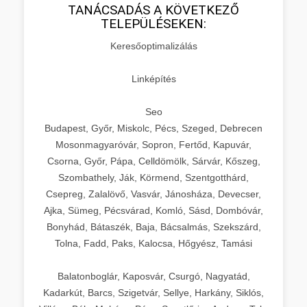
TANÁCSADÁS A KÖVETKEZŐ
TELEPÜLÉSEKEN:
Keresőoptimalizálás
Linképítés
Seo
Budapest, Győr, Miskolc, Pécs, Szeged, Debrecen
Mosonmagyaróvár, Sopron, Fertőd, Kapuvár,
Csorna, Győr, Pápa, Celldömölk, Sárvár, Kőszeg,
Szombathely, Ják, Körmend, Szentgotthárd,
Csepreg, Zalalövő, Vasvár, Jánosháza, Devecser,
Ajka, Sümeg, Pécsvárad, Komló, Sásd, Dombóvár,
Bonyhád, Bátaszék, Baja, Bácsalmás, Szekszárd,
Tolna, Fadd, Paks, Kalocsa, Hőgyész, Tamási
Balatonboglár, Kaposvár, Csurgó, Nagyatád,
Kadarkút, Barcs, Szigetvár, Sellye, Harkány, Siklós,