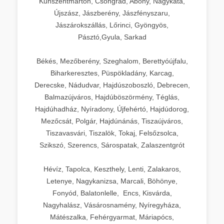
Kunszentmárton, Csongrád, Abony, Nagykáta,
Újszász, Jászberény, Jászfényszaru,
Jászárokszállás, Lőrinci, Gyöngyös,
Pásztó,Gyula, Sarkad
Békés, Mezőberény, Szeghalom, Berettyóújfalu,
Biharkeresztes, Püspökladány, Karcag,
Derecske, Nádudvar, Hajdúszoboszló, Debrecen,
Balmazújváros, Hajdúböszörmény, Téglás,
Hajdúhadház, Nyíradony, Újfehértó, Hajdúdorog,
Mezőcsát, Polgár, Hajdúnánás, Tiszaújváros,
Tiszavasvári, Tiszalök, Tokaj, Felsőzsolca,
Szikszó, Szerencs, Sárospatak, Zalaszentgrót
Hévíz, Tapolca, Keszthely, Lenti, Zalakaros,
Letenye, Nagykanizsa, Marcali, Böhönye,
Fonyód, Balatonlelle, Encs, Kisvárda,
Nagyhalász, Vásárosnamény, Nyíregyháza,
Mátészalka, Fehérgyarmat, Máriapócs,