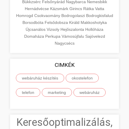
Bükkzsérc
Felsőnyárád
Nagybarca
Nemesbikk
Hernádvécse
Kázsmárk
Girincs
Rátka
Vatta
Homrogd
Csokvaomány
Bodrogolaszi
Bodrogkisfalud
Borsodbóta
Felsődobsza
Királd
Makkoshotyka
Újcsanálos
Vizsoly
Hejőszalonta
Hollóháza
Domaháza
Perkupa
Vámosújfalu
Sajóvelezd
Nagycsécs
CIMKÉK
webáruház készítés
okostelefon
telefon
marketing
webáruház
Keresőoptimalizálás,