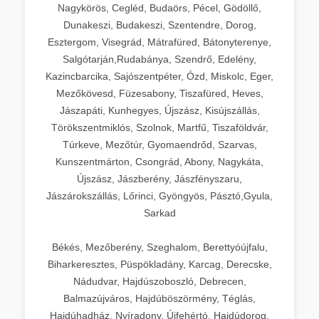
Nagykörös, Cegléd, Budaörs, Pécel, Gödöllő,
Dunakeszi, Budakeszi, Szentendre, Dorog,
Esztergom, Visegrád, Mátrafüred, Bátonyterenye,
Salgótarján,Rudabánya, Szendrő, Edelény,
Kazincbarcika, Sajószentpéter, Ózd, Miskolc, Eger,
Mezőkövesd, Füzesabony, Tiszafüred, Heves,
Jászapáti, Kunhegyes, Újszász, Kisújszállás,
Törökszentmiklós, Szolnok, Martfű, Tiszaföldvár,
Túrkeve, Mezőtúr, Gyomaendrőd, Szarvas,
Kunszentmárton, Csongrád, Abony, Nagykáta,
Újszász, Jászberény, Jászfényszaru,
Jászárokszállás, Lőrinci, Gyöngyös, Pásztó,Gyula,
Sarkad
Békés, Mezőberény, Szeghalom, Berettyóújfalu,
Biharkeresztes, Püspökladány, Karcag, Derecske,
Nádudvar, Hajdúszoboszló, Debrecen,
Balmazújváros, Hajdúböszörmény, Téglás,
Hajdúhadház, Nyíradony, Újfehértó, Hajdúdorog,