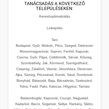
TANÁCSADÁS A KÖVETKEZŐ
TELEPÜLÉSEKEN:
Keresőoptimalizálás
Linképítés
Seo
Budapest, Győr, Miskolc, Pécs, Szeged, Debrecen
Mosonmagyaróvár, Sopron, Fertőd, Kapuvár,
Csorna, Győr, Pápa, Celldömölk, Sárvár, Kőszeg,
Szombathely, Ják, Körmend, Szentgotthárd,
Csepreg, Zalalövő, Vasvár, Jánosháza, Devecser,
Ajka, Sümeg, Pécsvárad, Komló, Sásd, Dombóvár,
Bonyhád, Bátaszék, Baja, Bácsalmás, Szekszárd,
Tolna, Fadd, Paks, Kalocsa, Hőgyész, Tamási
Balatonboglár, Kaposvár, Csurgó, Nagyatád,
Kadarkút, Barcs, Szigetvár, Sellye, Harkány, Siklós,