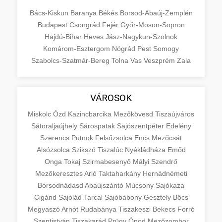
Bács-Kiskun
Baranya
Békés
Borsod-Abaúj-Zemplén
Budapest
Csongrád
Fejér
Győr-Moson-Sopron
Hajdú-Bihar
Heves
Jász-Nagykun-Szolnok
Komárom-Esztergom
Nógrád
Pest
Somogy
Szabolcs-Szatmár-Bereg
Tolna
Vas
Veszprém
Zala
VÁROSOK
Miskolc
Ózd
Kazincbarcika
Mezőkövesd
Tiszaújváros
Sátoraljaújhely
Sárospatak
Sajószentpéter
Edelény
Szerencs
Putnok
Felsőzsolca
Encs
Mezőcsát
Alsózsolca
Szikszó
Tiszalúc
Nyékládháza
Emőd
Onga
Tokaj
Szirmabesenyő
Mályi
Szendrő
Mezőkeresztes
Arló
Taktaharkány
Hernádnémeti
Borsodnádasd
Abaújszántó
Múcsony
Sajókaza
Cigánd
Sajólád
Tarcal
Sajóbábony
Gesztely
Bőcs
Megyaszó
Arnót
Rudabánya
Tiszakeszi
Bekecs
Forró
Szentistván
Tiszakarád
Prügy
Ónod
Mezőzombor