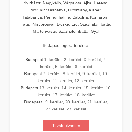
Nyírbátor, Nagykálló, Várpalota, Ajka, Herend,
Mór, Kincsesbánya, Oroszlány, Kisbér,
Tatabánya, Pannonhalma, Bábolna, Komárom,
Tata, Pilisvörösvár, Bicske, Érd, Százhalombatta,
Martonvásár, Százhalombatta, Gyál
Budapest egész területe:
Budapest
1. kerület
,
2. kerület
,
3. kerület
,
4.
kerület
,
5. kerület
,
6. kerület
Budapest
7. kerület
,
8. kerület
,
9. kerület
,
10.
kerület
,
11. kerület
,
12. kerület
Budapest
13. kerület
,
14. kerület
,
15. kerület
,
16.
kerület
,
17. kerület
,
18. kerület
Budapest
19. kerület
,
20. kerület
,
21. kerület
,
22.kerület
,
23. kerület
Továb olvasom