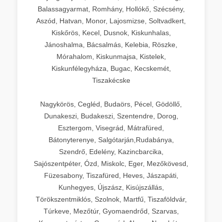
Balassagyarmat, Romhány, Hollókő, Szécsény,
Aszód, Hatvan, Monor, Lajosmizse, Soltvadkert,
Kiskőrös, Kecel, Dusnok, Kiskunhalas,
Jánoshalma, Bácsalmás, Kelebia, Röszke,
Mórahalom, Kiskunmajsa, Kistelek,
Kiskunfélegyháza, Bugac, Kecskemét,
Tiszakécske
Nagykörös, Cegléd, Budaörs, Pécel, Gödöllő,
Dunakeszi, Budakeszi, Szentendre, Dorog,
Esztergom, Visegrád, Mátrafüred,
Bátonyterenye, Salgótarján,Rudabánya,
Szendrő, Edelény, Kazincbarcika,
Sajószentpéter, Ózd, Miskolc, Eger, Mezőkövesd,
Füzesabony, Tiszafüred, Heves, Jászapáti,
Kunhegyes, Újszász, Kisújszállás,
Törökszentmiklós, Szolnok, Martfű, Tiszaföldvár,
Túrkeve, Mezőtúr, Gyomaendrőd, Szarvas,