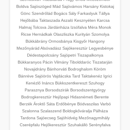
Boldva
Sajószöged
Mád
Sajóvámos
Harsány
Kistokaj
Gönc
Szendrőlád
Bogács
Sály
Farkaslyuk
Tállya
Hejőbába
Taktaszada
Aszaló
Kesznyéten
Karcsa
Halmaj
Tolcsva
Járdánháza
Izsófalva
Méra
Monok
Ricse
Hernádkak
Olaszliszka
Kurityán
Szomolya
Bükkábrány
Ormosbánya
Kisgyőr
Hangony
Mezőnyárád
Alsóvadász
Sajókeresztúr
Legyesbénye
Dédestapolcsány
Sajópetri
Tiszapalkonya
Bükkaranyos
Pácin
Vilmány
Tibolddaróc
Tiszatarján
Novajidrány
Bánhorváti
Bodroghalom
Köröm
Bánréve
Sajóörös
Vajdácska
Tard
Taktakenéz
Igrici
Kenézlő
Ináncs
Bükkszentkereszt
Szuhogy
Parasznya
Borsodszirák
Borsodszentgyörgy
Bodrogkeresztúr
Hejőpapi
Hidasnémeti
Berente
Berzék
Ároktő
Sáta
Erdőbénye
Bódvaszilas
Varbó
Szalonna
Szalaszend
Boldogkőváralja
Pálháza
Tardona
Sajóecseg
Sajóhídvég
Mezőnagymihály
Cserépfalu
Hejőkeresztúr
Szuhakálló
Serényfalva