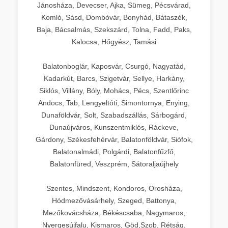
Jánosháza, Devecser, Ajka, Sümeg, Pécsvárad,
Komló, Sásd, Dombóvár, Bonyhád, Bátaszék,
Baja, Bácsalmás, Szekszárd, Tolna, Fadd, Paks,
Kalocsa, Hőgyész, Tamási
Balatonboglár, Kaposvár, Csurgó, Nagyatád,
Kadarkút, Barcs, Szigetvár, Sellye, Harkány,
Siklós, Villány, Bóly, Mohács, Pécs, Szentlőrinc
Andocs, Tab, Lengyeltóti, Simontornya, Enying,
Dunaföldvár, Solt, Szabadszállás, Sárbogárd,
Dunaújváros, Kunszentmiklós, Ráckeve,
Gárdony, Székesfehérvár, Balatonföldvár, Siófok,
Balatonalmádi, Polgárdi, Balatonfűzfő,
Balatonfüred, Veszprém, Sátoraljaújhely
Szentes, Mindszent, Kondoros, Orosháza,
Hódmezővásárhely, Szeged, Battonya,
Mezőkovácsháza, Békéscsaba, Nagymaros,
Nyergesújfalu, Kismaros, Göd,Szob, Rétság,