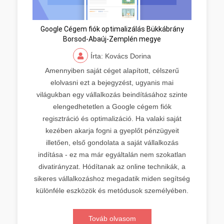
Google Cégem fiók optimalizálás Bükkábrány
Borsod-Abaúj-Zemplén megye
Írta: Kovács Dorina
Amennyiben saját céget alapított, célszerű
elolvasni ezt a bejegyzést, ugyanis mai
világukban egy vállalkozás beindításához szinte
elengedhetetlen a Google cégem fiók
regisztráció és optimalizáció. Ha valaki saját
kezében akarja fogni a gyeplőt pénzügyeit
illetően, első gondolata a saját vállalkozás
indítása - ez ma már egyáltalán nem szokatlan
divatirányzat. Hódítanak az online technikák, a
sikeres vállalkozáshoz megadatik miden segítség
különféle eszközök és metódusok személyében.
Továb olvasom