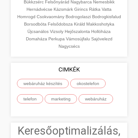
Bükkzsérc
Felsőnyárád
Nagybarca
Nemesbikk
Hernádvécse
Kázsmárk
Girincs
Rátka
Vatta
Homrogd
Csokvaomány
Bodrogolaszi
Bodrogkisfalud
Borsodbóta
Felsődobsza
Királd
Makkoshotyka
Újcsanálos
Vizsoly
Hejőszalonta
Hollóháza
Domaháza
Perkupa
Vámosújfalu
Sajóvelezd
Nagycsécs
CIMKÉK
webáruház készítés
okostelefon
telefon
marketing
webáruház
Keresőoptimalizálás,