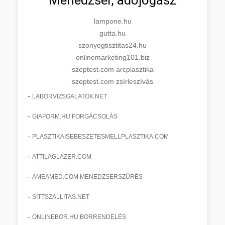
lampone.hu
gutta.hu
szonyegtisztitas24.hu
onlinemarketing101.biz
szeptest.com arcplasztika
szeptest.com zsírleszívás
-
LABORVIZSGALATOK.NET
-
GIAFORM.HU FORGÁCSOLÁS
-
PLASZTIKAISEBESZETESMELLPLASZTIKA.COM
-
ATTILAGLAZER.COM
-
AMEAMED.COM MENEDZSERSZŰRÉS
-
SITTSZALLITAS.NET
-
ONLINEBOR.HU BORRENDELÉS