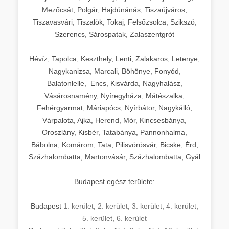
Mezőcsát, Polgár, Hajdúnánás, Tiszaújváros,
Tiszavasvári, Tiszalök, Tokaj, Felsőzsolca, Szikszó,
Szerencs, Sárospatak, Zalaszentgrót
Hévíz, Tapolca, Keszthely, Lenti, Zalakaros, Letenye,
Nagykanizsa, Marcali, Böhönye, Fonyód,
Balatonlelle, Encs, Kisvárda, Nagyhalász,
Vásárosnamény, Nyíregyháza, Mátészalka,
Fehérgyarmat, Máriapócs, Nyírbátor, Nagykálló,
Várpalota, Ajka, Herend, Mór, Kincsesbánya,
Oroszlány, Kisbér, Tatabánya, Pannonhalma,
Bábolna, Komárom, Tata, Pilisvörösvár, Bicske, Érd,
Százhalombatta, Martonvásár, Százhalombatta, Gyál
Budapest egész területe:
Budapest
1. kerület
,
2. kerület
,
3. kerület
,
4. kerület
,
5. kerület
,
6. kerület