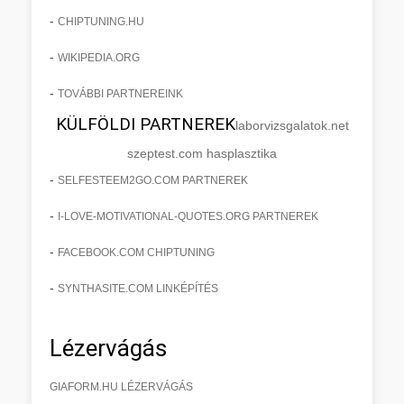
-
CHIPTUNING.HU
-
WIKIPEDIA.ORG
-
TOVÁBBI PARTNEREINK
KÜLFÖLDI PARTNEREK
laborvizsgalatok.net
szeptest.com hasplasztika
-
SELFESTEEM2GO.COM PARTNEREK
-
I-LOVE-MOTIVATIONAL-QUOTES.ORG PARTNEREK
-
FACEBOOK.COM CHIPTUNING
-
SYNTHASITE.COM LINKÉPÍTÉS
Lézervágás
GIAFORM.HU LÉZERVÁGÁS