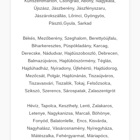
Kunszentmárton, Csongrád, Abony, Nagykáta,
Újszász, Jászberény, Jászfényszaru,
Jászárokszállás, Lőrinci, Gyöngyös,
Pásztó,Gyula, Sarkad
Békés, Mezőberény, Szeghalom, Berettyóújfalu,
Biharkeresztes, Püspökladány, Karcag,
Derecske, Nádudvar, Hajdúszoboszló, Debrecen,
Balmazújváros, Hajdúböszörmény, Téglás,
Hajdúhadház, Nyíradony, Újfehértó, Hajdúdorog,
Mezőcsát, Polgár, Hajdúnánás, Tiszaújváros,
Tiszavasvári, Tiszalök, Tokaj, Felsőzsolca,
Szikszó, Szerencs, Sárospatak, Zalaszentgrót
Hévíz, Tapolca, Keszthely, Lenti, Zalakaros,
Letenye, Nagykanizsa, Marcali, Böhönye,
Fonyód, Balatonlelle, Encs, Kisvárda,
Nagyhalász, Vásárosnamény, Nyíregyháza,
Mátészalka, Fehérgyarmat, Máriapócs,