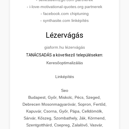
-
i-love-motivational-quotes.org partnerek
-
facebook.com chiptuning
-
synthasite.com linképítés
Lézervágás
giaform.hu lézervágás
TANÁCSADÁS a következő településeken:
Keresőoptimalizálás
Linképítés
Seo
Budapest, Győr, Miskolc, Pécs, Szeged,
Debrecen Mosonmagyaróvár, Sopron, Fertőd,
Kapuvár, Csorna, Győr, Pápa, Celldömölk,
Sárvár, Kőszeg, Szombathely, Ják, Körmend,
Szentgotthárd, Csepreg, Zalalövő, Vasvár,