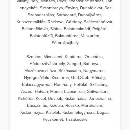
Villány, Bóly, Mohács, Pécs, Szentlőrinc Andocs, Tab,
Lengyeltóti, Simontornya, Enying, Dunaföldvár, Solt,
Szabadszállás, Sárbogárd, Dunaújváros,
Kunszentmiklós, Ráckeve, Gárdony, Székesfehérvár,
Balatonföldvár, Siófok, Balatonalmádi, Polgárdi,
Balatonfűzfő, Balatonfüred, Veszprém,
Sátoraljaújhely
Szentes, Mindszent, Kondoros, Orosháza,
Hódmezővásárhely, Szeged, Battonya,
Mezőkovácsháza, Békéscsaba, Nagymaros,
Nyergesújfalu, Kismaros, Göd,Szob, Rétság,
Balassagyarmat, Romhány, Hollókő, Szécsény,
Aszód, Hatvan, Monor, Lajosmizse, Soltvadkert,
Kiskőrös, Kecel, Dusnok, Kiskunhalas, Jánoshalma,
Bácsalmás, Kelebia, Röszke, Mórahalom,
Kiskunmajsa, Kistelek, Kiskunfélegyháza, Bugac,
Kecskemét, Tiszakécske