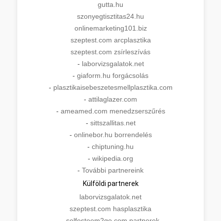
gutta.hu
szonyegtisztitas24.hu
onlinemarketing101.biz
szeptest.com arcplasztika
szeptest.com zsírleszívás
-
laborvizsgalatok.net
-
giaform.hu forgácsolás
-
plasztikaisebeszetesmellplasztika.com
-
attilaglazer.com
-
ameamed.com menedzserszűrés
-
sittszallitas.net
-
onlinebor.hu borrendelés
-
chiptuning.hu
-
wikipedia.org
-
További partnereink
Külföldi partnerek
laborvizsgalatok.net
szeptest.com hasplasztika
-
selfesteem2go.com partnerek