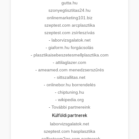
gutta.hu
szonyegtisztitas24.hu
onlinemarketing101.biz
szeptest.com arcplasztika
szeptest.com zsírleszívás
-
laborvizsgalatok.net
-
giaform.hu forgácsolás
-
plasztikaisebeszetesmellplasztika.com
-
attilaglazer.com
-
ameamed.com menedzserszűrés
-
sittszallitas.net
-
onlinebor.hu borrendelés
-
chiptuning.hu
-
wikipedia.org
-
További partnereink
Külföldi partnerek
laborvizsgalatok.net
szeptest.com hasplasztika
-
selfesteem2go.com partnerek