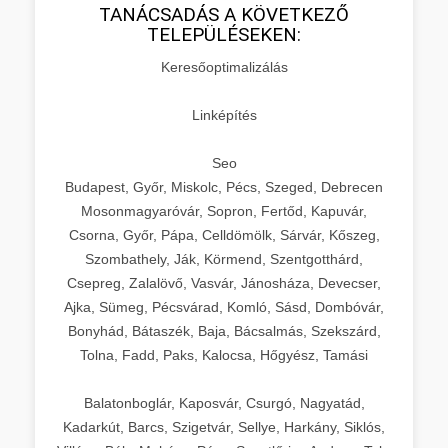
TANÁCSADÁS A KÖVETKEZŐ
TELEPÜLÉSEKEN:
Keresőoptimalizálás
Linképítés
Seo
Budapest, Győr, Miskolc, Pécs, Szeged, Debrecen
Mosonmagyaróvár, Sopron, Fertőd, Kapuvár,
Csorna, Győr, Pápa, Celldömölk, Sárvár, Kőszeg,
Szombathely, Ják, Körmend, Szentgotthárd,
Csepreg, Zalalövő, Vasvár, Jánosháza, Devecser,
Ajka, Sümeg, Pécsvárad, Komló, Sásd, Dombóvár,
Bonyhád, Bátaszék, Baja, Bácsalmás, Szekszárd,
Tolna, Fadd, Paks, Kalocsa, Hőgyész, Tamási
Balatonboglár, Kaposvár, Csurgó, Nagyatád,
Kadarkút, Barcs, Szigetvár, Sellye, Harkány, Siklós,