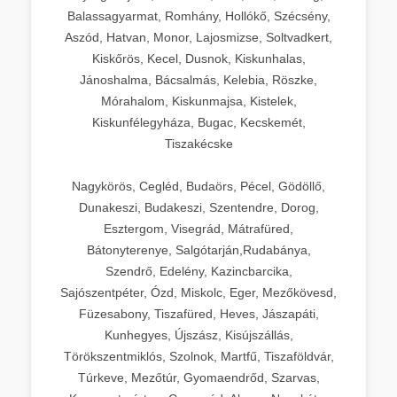
Balassagyarmat, Romhány, Hollókő, Szécsény,
Aszód, Hatvan, Monor, Lajosmizse, Soltvadkert,
Kiskőrös, Kecel, Dusnok, Kiskunhalas,
Jánoshalma, Bácsalmás, Kelebia, Röszke,
Mórahalom, Kiskunmajsa, Kistelek,
Kiskunfélegyháza, Bugac, Kecskemét,
Tiszakécske
Nagykörös, Cegléd, Budaörs, Pécel, Gödöllő,
Dunakeszi, Budakeszi, Szentendre, Dorog,
Esztergom, Visegrád, Mátrafüred,
Bátonyterenye, Salgótarján,Rudabánya,
Szendrő, Edelény, Kazincbarcika,
Sajószentpéter, Ózd, Miskolc, Eger, Mezőkövesd,
Füzesabony, Tiszafüred, Heves, Jászapáti,
Kunhegyes, Újszász, Kisújszállás,
Törökszentmiklós, Szolnok, Martfű, Tiszaföldvár,
Túrkeve, Mezőtúr, Gyomaendrőd, Szarvas,