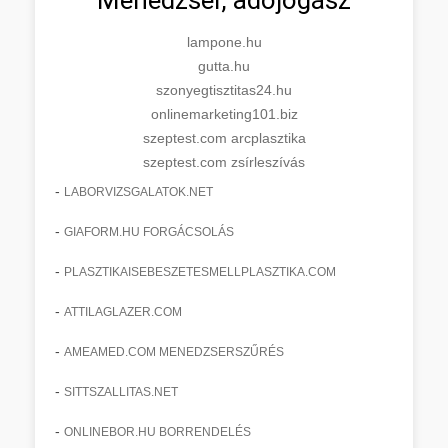
lampone.hu
gutta.hu
szonyegtisztitas24.hu
onlinemarketing101.biz
szeptest.com arcplasztika
szeptest.com zsírleszívás
-
LABORVIZSGALATOK.NET
-
GIAFORM.HU FORGÁCSOLÁS
-
PLASZTIKAISEBESZETESMELLPLASZTIKA.COM
-
ATTILAGLAZER.COM
-
AMEAMED.COM MENEDZSERSZŰRÉS
-
SITTSZALLITAS.NET
-
ONLINEBOR.HU BORRENDELÉS