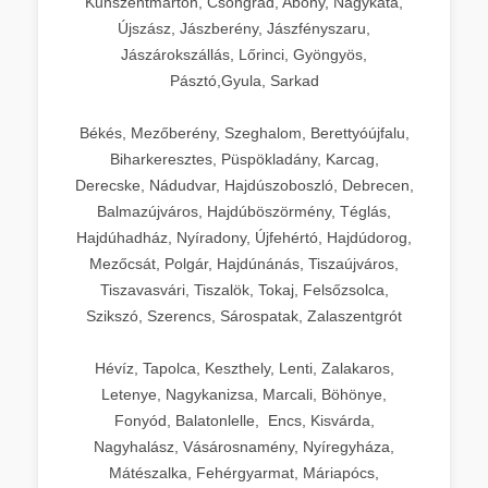
Kunszentmárton, Csongrád, Abony, Nagykáta,
Újszász, Jászberény, Jászfényszaru,
Jászárokszállás, Lőrinci, Gyöngyös,
Pásztó,Gyula, Sarkad
Békés, Mezőberény, Szeghalom, Berettyóújfalu,
Biharkeresztes, Püspökladány, Karcag,
Derecske, Nádudvar, Hajdúszoboszló, Debrecen,
Balmazújváros, Hajdúböszörmény, Téglás,
Hajdúhadház, Nyíradony, Újfehértó, Hajdúdorog,
Mezőcsát, Polgár, Hajdúnánás, Tiszaújváros,
Tiszavasvári, Tiszalök, Tokaj, Felsőzsolca,
Szikszó, Szerencs, Sárospatak, Zalaszentgrót
Hévíz, Tapolca, Keszthely, Lenti, Zalakaros,
Letenye, Nagykanizsa, Marcali, Böhönye,
Fonyód, Balatonlelle, Encs, Kisvárda,
Nagyhalász, Vásárosnamény, Nyíregyháza,
Mátészalka, Fehérgyarmat, Máriapócs,