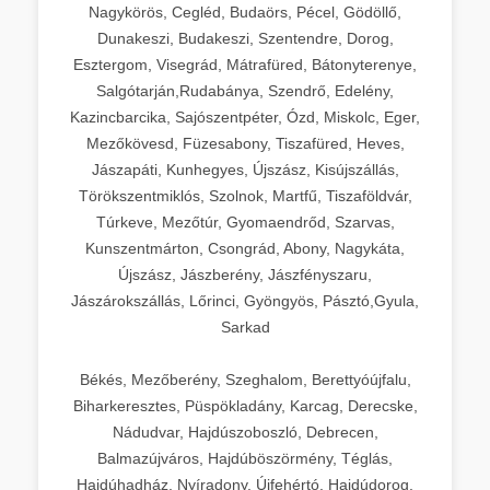
Nagykörös, Cegléd, Budaörs, Pécel, Gödöllő,
Dunakeszi, Budakeszi, Szentendre, Dorog,
Esztergom, Visegrád, Mátrafüred, Bátonyterenye,
Salgótarján,Rudabánya, Szendrő, Edelény,
Kazincbarcika, Sajószentpéter, Ózd, Miskolc, Eger,
Mezőkövesd, Füzesabony, Tiszafüred, Heves,
Jászapáti, Kunhegyes, Újszász, Kisújszállás,
Törökszentmiklós, Szolnok, Martfű, Tiszaföldvár,
Túrkeve, Mezőtúr, Gyomaendrőd, Szarvas,
Kunszentmárton, Csongrád, Abony, Nagykáta,
Újszász, Jászberény, Jászfényszaru,
Jászárokszállás, Lőrinci, Gyöngyös, Pásztó,Gyula,
Sarkad
Békés, Mezőberény, Szeghalom, Berettyóújfalu,
Biharkeresztes, Püspökladány, Karcag, Derecske,
Nádudvar, Hajdúszoboszló, Debrecen,
Balmazújváros, Hajdúböszörmény, Téglás,
Hajdúhadház, Nyíradony, Újfehértó, Hajdúdorog,