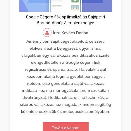
Google Cégem fiók optimalizálás Sajópetri
Borsod-Abaúj-Zemplén megye
Írta: Kovács Dorina
Amennyiben saját céget alapított, célszerű
elolvasni ezt a bejegyzést, ugyanis mai
világukban egy vállalkozás beindításához szinte
elengedhetetlen a Google cégem fiók
regisztráció és optimalizáció. Ha valaki saját
kezében akarja fogni a gyeplőt pénzügyeit
illetően, első gondolata a saját vállalkozás
indítása - ez ma már egyáltalán nem szokatlan
divatirányzat. Hódítanak az online technikák, a
sikeres vállalkozáshoz megadatik miden segítség
különféle eszközök és metódusok személyében.
Továb olvasom