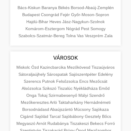
Bács-Kiskun
Baranya
Békés
Borsod-Abaúj-Zemplén
Budapest
Csongrád
Fejér
Győr-Moson-Sopron
Hajdú-Bihar
Heves
Jász-Nagykun-Szolnok
Komárom-Esztergom
Nógrád
Pest
Somogy
Szabolcs-Szatmár-Bereg
Tolna
Vas
Veszprém
Zala
VÁROSOK
Miskolc
Ózd
Kazincbarcika
Mezőkövesd
Tiszaújváros
Sátoraljaújhely
Sárospatak
Sajószentpéter
Edelény
Szerencs
Putnok
Felsőzsolca
Encs
Mezőcsát
Alsózsolca
Szikszó
Tiszalúc
Nyékládháza
Emőd
Onga
Tokaj
Szirmabesenyő
Mályi
Szendrő
Mezőkeresztes
Arló
Taktaharkány
Hernádnémeti
Borsodnádasd
Abaújszántó
Múcsony
Sajókaza
Cigánd
Sajólád
Tarcal
Sajóbábony
Gesztely
Bőcs
Megyaszó
Arnót
Rudabánya
Tiszakeszi
Bekecs
Forró
Szentistván
Tiszakarád
Prügy
Ónod
Mezőzombor