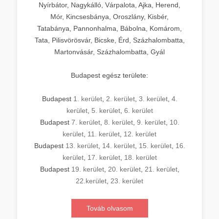
Nyírbátor, Nagykálló, Várpalota, Ajka, Herend,
Mór, Kincsesbánya, Oroszlány, Kisbér,
Tatabánya, Pannonhalma, Bábolna, Komárom,
Tata, Pilisvörösvár, Bicske, Érd, Százhalombatta,
Martonvásár, Százhalombatta, Gyál
Budapest egész területe:
Budapest
1. kerület
,
2. kerület
,
3. kerület
,
4.
kerület
,
5. kerület
,
6. kerület
Budapest
7. kerület
,
8. kerület
,
9. kerület
,
10.
kerület
,
11. kerület
,
12. kerület
Budapest
13. kerület
,
14. kerület
,
15. kerület
,
16.
kerület
,
17. kerület
,
18. kerület
Budapest
19. kerület
,
20. kerület
,
21. kerület
,
22.kerület
,
23. kerület
Továb olvasom