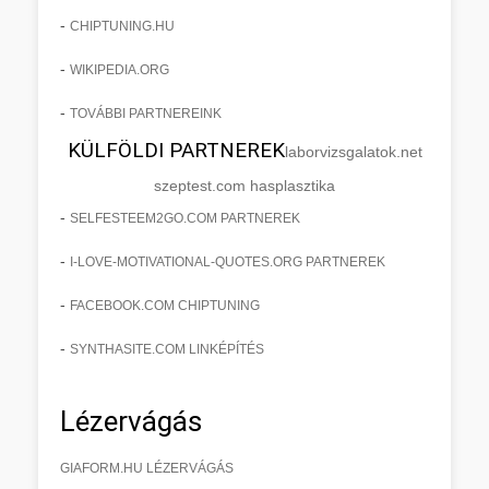
-
CHIPTUNING.HU
-
WIKIPEDIA.ORG
-
TOVÁBBI PARTNEREINK
KÜLFÖLDI PARTNEREK
laborvizsgalatok.net
szeptest.com hasplasztika
-
SELFESTEEM2GO.COM PARTNEREK
-
I-LOVE-MOTIVATIONAL-QUOTES.ORG PARTNEREK
-
FACEBOOK.COM CHIPTUNING
-
SYNTHASITE.COM LINKÉPÍTÉS
Lézervágás
GIAFORM.HU LÉZERVÁGÁS