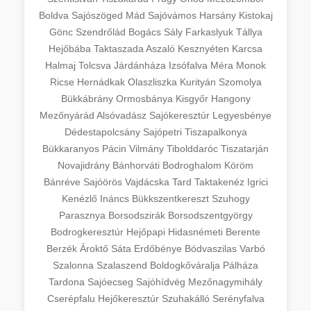
Boldva
Sajószöged
Mád
Sajóvámos
Harsány
Kistokaj
Gönc
Szendrőlád
Bogács
Sály
Farkaslyuk
Tállya
Hejőbába
Taktaszada
Aszaló
Kesznyéten
Karcsa
Halmaj
Tolcsva
Járdánháza
Izsófalva
Méra
Monok
Ricse
Hernádkak
Olaszliszka
Kurityán
Szomolya
Bükkábrány
Ormosbánya
Kisgyőr
Hangony
Mezőnyárád
Alsóvadász
Sajókeresztúr
Legyesbénye
Dédestapolcsány
Sajópetri
Tiszapalkonya
Bükkaranyos
Pácin
Vilmány
Tibolddaróc
Tiszatarján
Novajidrány
Bánhorváti
Bodroghalom
Köröm
Bánréve
Sajóörös
Vajdácska
Tard
Taktakenéz
Igrici
Kenézlő
Ináncs
Bükkszentkereszt
Szuhogy
Parasznya
Borsodszirák
Borsodszentgyörgy
Bodrogkeresztúr
Hejőpapi
Hidasnémeti
Berente
Berzék
Ároktő
Sáta
Erdőbénye
Bódvaszilas
Varbó
Szalonna
Szalaszend
Boldogkőváralja
Pálháza
Tardona
Sajóecseg
Sajóhídvég
Mezőnagymihály
Cserépfalu
Hejőkeresztúr
Szuhakálló
Serényfalva