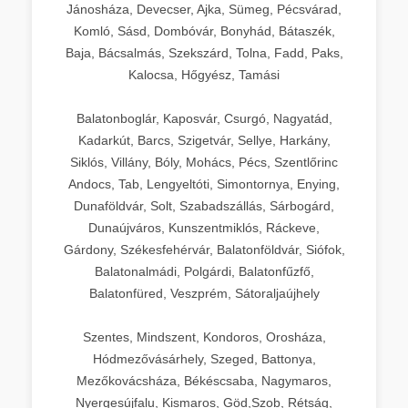
Jánosháza, Devecser, Ajka, Sümeg, Pécsvárad,
Komló, Sásd, Dombóvár, Bonyhád, Bátaszék,
Baja, Bácsalmás, Szekszárd, Tolna, Fadd, Paks,
Kalocsa, Hőgyész, Tamási
Balatonboglár, Kaposvár, Csurgó, Nagyatád,
Kadarkút, Barcs, Szigetvár, Sellye, Harkány,
Siklós, Villány, Bóly, Mohács, Pécs, Szentlőrinc
Andocs, Tab, Lengyeltóti, Simontornya, Enying,
Dunaföldvár, Solt, Szabadszállás, Sárbogárd,
Dunaújváros, Kunszentmiklós, Ráckeve,
Gárdony, Székesfehérvár, Balatonföldvár, Siófok,
Balatonalmádi, Polgárdi, Balatonfűzfő,
Balatonfüred, Veszprém, Sátoraljaújhely
Szentes, Mindszent, Kondoros, Orosháza,
Hódmezővásárhely, Szeged, Battonya,
Mezőkovácsháza, Békéscsaba, Nagymaros,
Nyergesújfalu, Kismaros, Göd,Szob, Rétság,