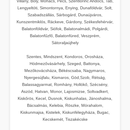
Villány, Bóly, Mohács, Pécs, Szentlőrinc Andocs, Tab,
Lengyeltóti, Simontornya, Enying, Dunaföldvár, Solt,
Szabadszállás, Sárbogárd, Dunaújváros,
Kunszentmiklós, Ráckeve, Gárdony, Székesfehérvár,
Balatonföldvár, Siófok, Balatonalmádi, Polgárdi,
Balatonfűzfő, Balatonfüred, Veszprém,
Sátoraljaújhely
Szentes, Mindszent, Kondoros, Orosháza,
Hódmezővásárhely, Szeged, Battonya,
Mezőkovácsháza, Békéscsaba, Nagymaros,
Nyergesújfalu, Kismaros, Göd,Szob, Rétság,
Balassagyarmat, Romhány, Hollókő, Szécsény,
Aszód, Hatvan, Monor, Lajosmizse, Soltvadkert,
Kiskőrös, Kecel, Dusnok, Kiskunhalas, Jánoshalma,
Bácsalmás, Kelebia, Röszke, Mórahalom,
Kiskunmajsa, Kistelek, Kiskunfélegyháza, Bugac,
Kecskemét, Tiszakécske