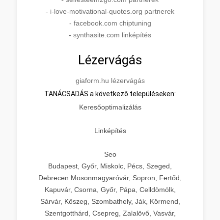
-
i-love-motivational-quotes.org partnerek
-
facebook.com chiptuning
-
synthasite.com linképítés
Lézervágás
giaform.hu lézervágás
TANÁCSADÁS a következő településeken:
Keresőoptimalizálás
Linképítés
Seo
Budapest, Győr, Miskolc, Pécs, Szeged,
Debrecen Mosonmagyaróvár, Sopron, Fertőd,
Kapuvár, Csorna, Győr, Pápa, Celldömölk,
Sárvár, Kőszeg, Szombathely, Ják, Körmend,
Szentgotthárd, Csepreg, Zalalövő, Vasvár,