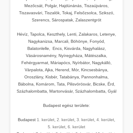
Mezőcsát, Polgár, Hajdúnánás, Tiszaújváros,
Tiszavasvári, Tiszalök, Tokaj, Felsőzsolca, Szikszó,
Szerencs, Sárospatak, Zalaszentgrót
Hévíz, Tapolca, Keszthely, Lenti, Zalakaros, Letenye,
Nagykanizsa, Marcali, Böhönye, Fonyód,
Balatonlelle, Encs, Kisvárda, Nagyhalász,
Vásárosnamény, Nyíregyháza, Mátészalka,
Fehérgyarmat, Máriapócs, Nyírbátor, Nagykálló,
Várpalota, Ajka, Herend, Mór, Kincsesbánya,
Oroszlány, Kisbér, Tatabánya, Pannonhalma,
Bábolna, Komárom, Tata, Pilisvörösvár, Bicske, Érd,
Százhalombatta, Martonvásár, Százhalombatta, Gyál
Budapest egész területe:
Budapest
1. kerület
,
2. kerület
,
3. kerület
,
4. kerület
,
5. kerület
,
6. kerület