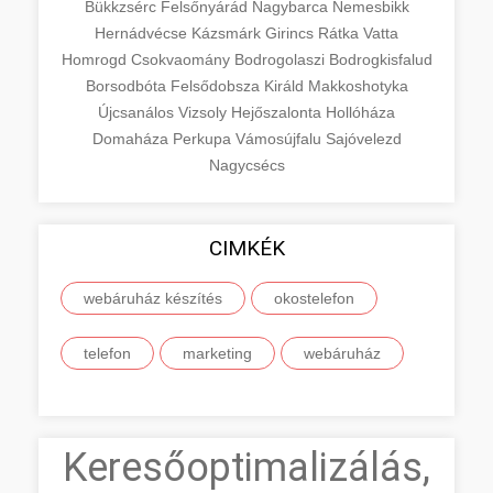
Bükkzsérc
Felsőnyárád
Nagybarca
Nemesbikk
Hernádvécse
Kázsmárk
Girincs
Rátka
Vatta
Homrogd
Csokvaomány
Bodrogolaszi
Bodrogkisfalud
Borsodbóta
Felsődobsza
Királd
Makkoshotyka
Újcsanálos
Vizsoly
Hejőszalonta
Hollóháza
Domaháza
Perkupa
Vámosújfalu
Sajóvelezd
Nagycsécs
CIMKÉK
webáruház készítés
okostelefon
telefon
marketing
webáruház
Keresőoptimalizálás,