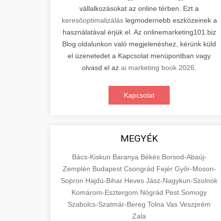
vállalkozásokat az online térben. Ezt a
keresőoptimalizálás
legmodernebb eszközeinek a
használatával érjük el. Az onlinemarketing101.biz
Blog oldalunkon való megjelenéshez, kérünk küld
el üzenetedet a Kapcsolat menüpontban vagy
olvasd el az
ai marketing book 2026
.
Kapcsolat
MEGYÉK
Bács-Kiskun
Baranya
Békés
Borsod-Abaúj-
Zemplén
Budapest
Csongrád
Fejér
Győr-Moson-
Sopron
Hajdú-Bihar
Heves
Jász-Nagykun-Szolnok
Komárom-Esztergom
Nógrád
Pest
Somogy
Szabolcs-Szatmár-Bereg
Tolna
Vas
Veszprém
Zala