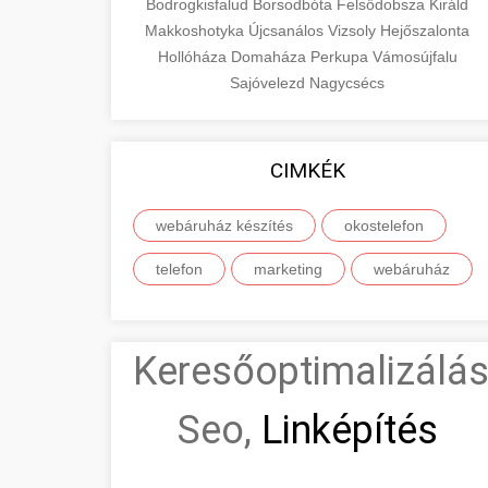
Bodrogkisfalud
Borsodbóta
Felsődobsza
Királd
Makkoshotyka
Újcsanálos
Vizsoly
Hejőszalonta
Hollóháza
Domaháza
Perkupa
Vámosújfalu
Sajóvelezd
Nagycsécs
CIMKÉK
webáruház készítés
okostelefon
telefon
marketing
webáruház
Keresőoptimalizálás
Seo,
Linképítés