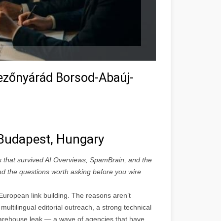
Mezőnyárád Borsod-Abaúj-
n Budapest, Hungary
s that survived AI Overviews, SpamBrain, and the
 and the questions worth asking before you wire
uropean link building. The reasons aren’t
multilingual editorial outreach, a strong technical
rehouse leak — a wave of agencies that have