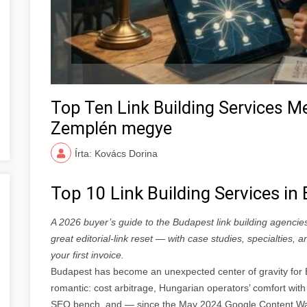
Top Ten Link Building Services 
Zemplén megye
Írta: Kovács Dorina
Top 10 Link Building Services i
A 2026 buyer’s guide to the Budapest link building agencie
great editorial-link reset — with case studies, specialties,
your first invoice.
Budapest has become an unexpected center of gravity for E
romantic: cost arbitrage, Hungarian operators’ comfort with 
SEO bench, and — since the May 2024 Google Content Wa