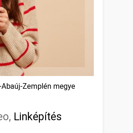
d-Abaúj-Zemplén megye
eo,
Linképítés