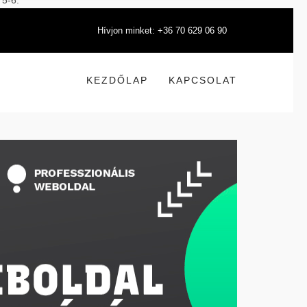
 5-6.
Hívjon minket: +36 70 629 06 90
KEZDŐLAP
KAPCSOLAT