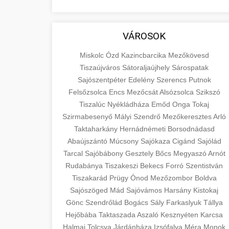
VÁROSOK
Miskolc
Ózd
Kazincbarcika
Mezőkövesd
Tiszaújváros
Sátoraljaújhely
Sárospatak
Sajószentpéter
Edelény
Szerencs
Putnok
Felsőzsolca
Encs
Mezőcsát
Alsózsolca
Szikszó
Tiszalúc
Nyékládháza
Emőd
Onga
Tokaj
Szirmabesenyő
Mályi
Szendrő
Mezőkeresztes
Arló
Taktaharkány
Hernádnémeti
Borsodnádasd
Abaújszántó
Múcsony
Sajókaza
Cigánd
Sajólád
Tarcal
Sajóbábony
Gesztely
Bőcs
Megyaszó
Arnót
Rudabánya
Tiszakeszi
Bekecs
Forró
Szentistván
Tiszakarád
Prügy
Ónod
Mezőzombor
Boldva
Sajószöged
Mád
Sajóvámos
Harsány
Kistokaj
Gönc
Szendrőlád
Bogács
Sály
Farkaslyuk
Tállya
Hejőbába
Taktaszada
Aszaló
Kesznyéten
Karcsa
Halmaj
Tolcsva
Járdánháza
Izsófalva
Méra
Monok