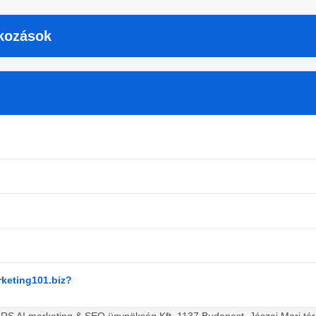
tkozások
rketing101.biz?