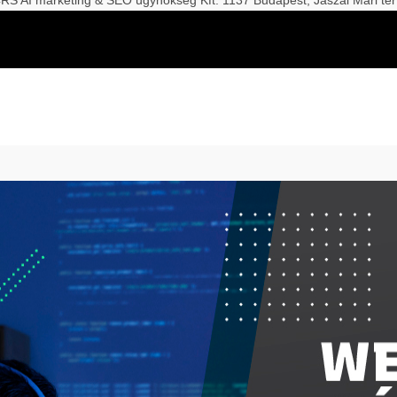
S AI marketing & SEO ügynökség Kft. 1137 Budapest, Jászai Mari tér