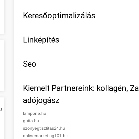
Keresőoptimalizálás
Linképítés
Seo
Kiemelt Partnereink: kollagén, Z
adójogász
,
lampone.hu
gutta.hu
szonyegtisztitas24.hu
onlinemarketing101.biz