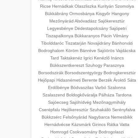
Ricse
Hernádkak
Olaszliszka
Kurityán
Szomolya
Bükkábrány
Ormosbánya
Kisgyőr
Hangony
Mezőnyárád
Alsóvadász
Sajókeresztúr
Legyesbénye
Dédestapolcsány
Sajópetri
Tiszapalkonya
Bükkaranyos
Pácin
Vilmány
Tibolddaróc
Tiszatarján
Novajidrány
Bánhorváti
Bodroghalom
Köröm
Bánréve
Sajóörös
Vajdácska
Tard
Taktakenéz
Igrici
Kenézlő
Ináncs
Bükkszentkereszt
Szuhogy
Parasznya
Borsodszirák
Borsodszentgyörgy
Bodrogkeresztúr
Hejőpapi
Hidasnémeti
Berente
Berzék
Ároktő
Sáta
Erdőbénye
Bódvaszilas
Varbó
Szalonna
Szalaszend
Boldogkőváralja
Pálháza
Tardona
Sajóecseg
Sajóhídvég
Mezőnagymihály
Cserépfalu
Hejőkeresztúr
Szuhakálló
Serényfalva
Bükkzsérc
Felsőnyárád
Nagybarca
Nemesbikk
Hernádvécse
Kázsmárk
Girincs
Rátka
Vatta
Homrogd
Csokvaomány
Bodrogolaszi