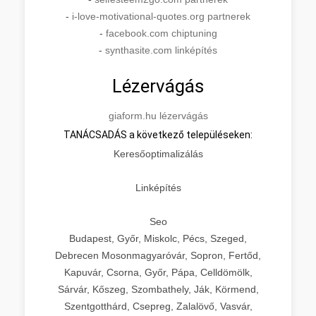
-
i-love-motivational-quotes.org partnerek
-
facebook.com chiptuning
-
synthasite.com linképítés
Lézervágás
giaform.hu lézervágás
TANÁCSADÁS a következő településeken:
Keresőoptimalizálás
Linképítés
Seo
Budapest, Győr, Miskolc, Pécs, Szeged,
Debrecen Mosonmagyaróvár, Sopron, Fertőd,
Kapuvár, Csorna, Győr, Pápa, Celldömölk,
Sárvár, Kőszeg, Szombathely, Ják, Körmend,
Szentgotthárd, Csepreg, Zalalövő, Vasvár,