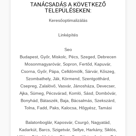
TANÁCSADÁS A KÖVETKEZŐ
TELEPÜLÉSEKEN:
Keresőoptimalizálás
Linképítés
Seo
Budapest, Győr, Miskolc, Pécs, Szeged, Debrecen
Mosonmagyaróvár, Sopron, Fertőd, Kapuvár,
Csorna, Győr, Pápa, Celldömölk, Sárvár, Kőszeg,
Szombathely, Ják, Körmend, Szentgotthárd,
Csepreg, Zalalövő, Vasvár, Jánosháza, Devecser,
Ajka, Sümeg, Pécsvárad, Komló, Sásd, Dombóvár,
Bonyhád, Bátaszék, Baja, Bácsalmás, Szekszárd,
Tolna, Fadd, Paks, Kalocsa, Hőgyész, Tamási
Balatonboglár, Kaposvár, Csurgó, Nagyatád,
Kadarkút, Barcs, Szigetvár, Sellye, Harkány, Siklós,