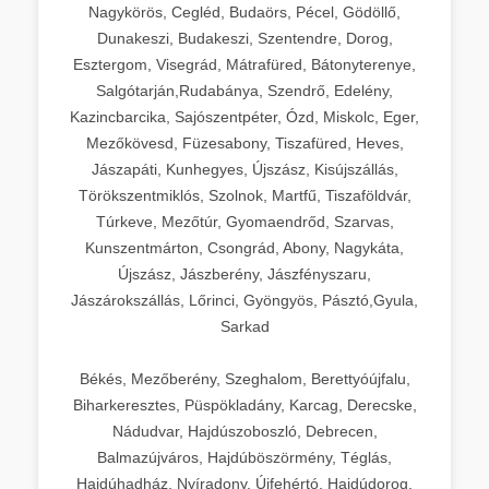
Nagykörös, Cegléd, Budaörs, Pécel, Gödöllő,
Dunakeszi, Budakeszi, Szentendre, Dorog,
Esztergom, Visegrád, Mátrafüred, Bátonyterenye,
Salgótarján,Rudabánya, Szendrő, Edelény,
Kazincbarcika, Sajószentpéter, Ózd, Miskolc, Eger,
Mezőkövesd, Füzesabony, Tiszafüred, Heves,
Jászapáti, Kunhegyes, Újszász, Kisújszállás,
Törökszentmiklós, Szolnok, Martfű, Tiszaföldvár,
Túrkeve, Mezőtúr, Gyomaendrőd, Szarvas,
Kunszentmárton, Csongrád, Abony, Nagykáta,
Újszász, Jászberény, Jászfényszaru,
Jászárokszállás, Lőrinci, Gyöngyös, Pásztó,Gyula,
Sarkad
Békés, Mezőberény, Szeghalom, Berettyóújfalu,
Biharkeresztes, Püspökladány, Karcag, Derecske,
Nádudvar, Hajdúszoboszló, Debrecen,
Balmazújváros, Hajdúböszörmény, Téglás,
Hajdúhadház, Nyíradony, Újfehértó, Hajdúdorog,