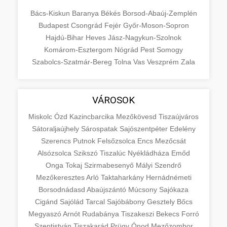
Bács-Kiskun
Baranya
Békés
Borsod-Abaúj-Zemplén
Budapest
Csongrád
Fejér
Győr-Moson-Sopron
Hajdú-Bihar
Heves
Jász-Nagykun-Szolnok
Komárom-Esztergom
Nógrád
Pest
Somogy
Szabolcs-Szatmár-Bereg
Tolna
Vas
Veszprém
Zala
VÁROSOK
Miskolc
Ózd
Kazincbarcika
Mezőkövesd
Tiszaújváros
Sátoraljaújhely
Sárospatak
Sajószentpéter
Edelény
Szerencs
Putnok
Felsőzsolca
Encs
Mezőcsát
Alsózsolca
Szikszó
Tiszalúc
Nyékládháza
Emőd
Onga
Tokaj
Szirmabesenyő
Mályi
Szendrő
Mezőkeresztes
Arló
Taktaharkány
Hernádnémeti
Borsodnádasd
Abaújszántó
Múcsony
Sajókaza
Cigánd
Sajólád
Tarcal
Sajóbábony
Gesztely
Bőcs
Megyaszó
Arnót
Rudabánya
Tiszakeszi
Bekecs
Forró
Szentistván
Tiszakarád
Prügy
Ónod
Mezőzombor