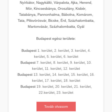
Nyírbátor, Nagykálló, Várpalota, Ajka, Herend,
Mór, Kincsesbánya, Oroszlány, Kisbér,
Tatabánya, Pannonhalma, Bábolna, Komárom,
Tata, Pilisvörösvár, Bicske, Érd, Százhalombatta,
Martonvásár, Százhalombatta, Gyál
Budapest egész területe:
Budapest
1. kerület
,
2. kerület
,
3. kerület
,
4.
kerület
,
5. kerület
,
6. kerület
Budapest
7. kerület
,
8. kerület
,
9. kerület
,
10.
kerület
,
11. kerület
,
12. kerület
Budapest
13. kerület
,
14. kerület
,
15. kerület
,
16.
kerület
,
17. kerület
,
18. kerület
Budapest
19. kerület
,
20. kerület
,
21. kerület
,
22.kerület
,
23. kerület
Továb olvasom