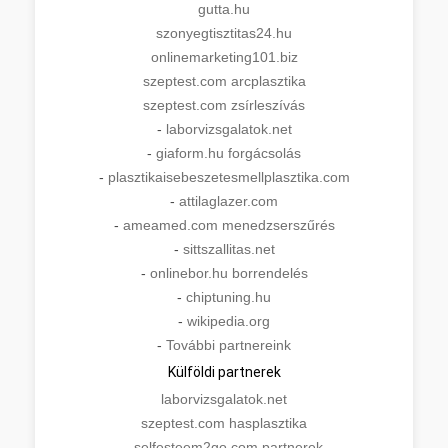
gutta.hu
szonyegtisztitas24.hu
onlinemarketing101.biz
szeptest.com arcplasztika
szeptest.com zsírleszívás
-
laborvizsgalatok.net
-
giaform.hu forgácsolás
-
plasztikaisebeszetesmellplasztika.com
-
attilaglazer.com
-
ameamed.com menedzserszűrés
-
sittszallitas.net
-
onlinebor.hu borrendelés
-
chiptuning.hu
-
wikipedia.org
-
További partnereink
Külföldi partnerek
laborvizsgalatok.net
szeptest.com hasplasztika
-
selfesteem2go.com partnerek