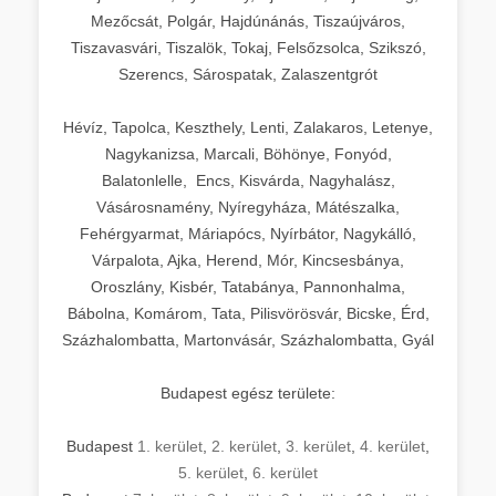
Mezőcsát, Polgár, Hajdúnánás, Tiszaújváros,
Tiszavasvári, Tiszalök, Tokaj, Felsőzsolca, Szikszó,
Szerencs, Sárospatak, Zalaszentgrót
Hévíz, Tapolca, Keszthely, Lenti, Zalakaros, Letenye,
Nagykanizsa, Marcali, Böhönye, Fonyód,
Balatonlelle, Encs, Kisvárda, Nagyhalász,
Vásárosnamény, Nyíregyháza, Mátészalka,
Fehérgyarmat, Máriapócs, Nyírbátor, Nagykálló,
Várpalota, Ajka, Herend, Mór, Kincsesbánya,
Oroszlány, Kisbér, Tatabánya, Pannonhalma,
Bábolna, Komárom, Tata, Pilisvörösvár, Bicske, Érd,
Százhalombatta, Martonvásár, Százhalombatta, Gyál
Budapest egész területe:
Budapest
1. kerület
,
2. kerület
,
3. kerület
,
4. kerület
,
5. kerület
,
6. kerület