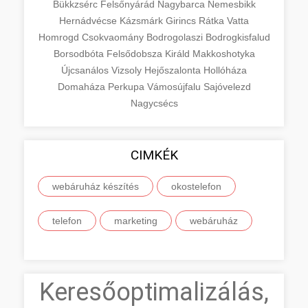
Bükkzsérc
Felsőnyárád
Nagybarca
Nemesbikk
Hernádvécse
Kázsmárk
Girincs
Rátka
Vatta
Homrogd
Csokvaomány
Bodrogolaszi
Bodrogkisfalud
Borsodbóta
Felsődobsza
Királd
Makkoshotyka
Újcsanálos
Vizsoly
Hejőszalonta
Hollóháza
Domaháza
Perkupa
Vámosújfalu
Sajóvelezd
Nagycsécs
CIMKÉK
webáruház készítés
okostelefon
telefon
marketing
webáruház
Keresőoptimalizálás,