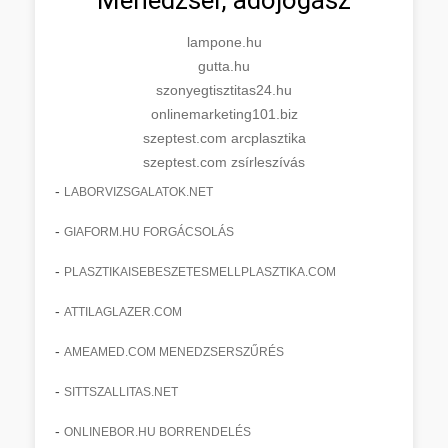
lampone.hu
gutta.hu
szonyegtisztitas24.hu
onlinemarketing101.biz
szeptest.com arcplasztika
szeptest.com zsírleszívás
-
LABORVIZSGALATOK.NET
-
GIAFORM.HU FORGÁCSOLÁS
-
PLASZTIKAISEBESZETESMELLPLASZTIKA.COM
-
ATTILAGLAZER.COM
-
AMEAMED.COM MENEDZSERSZŰRÉS
-
SITTSZALLITAS.NET
-
ONLINEBOR.HU BORRENDELÉS