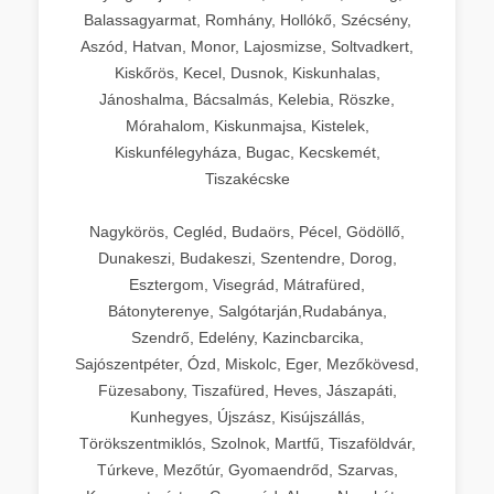
Balassagyarmat, Romhány, Hollókő, Szécsény,
Aszód, Hatvan, Monor, Lajosmizse, Soltvadkert,
Kiskőrös, Kecel, Dusnok, Kiskunhalas,
Jánoshalma, Bácsalmás, Kelebia, Röszke,
Mórahalom, Kiskunmajsa, Kistelek,
Kiskunfélegyháza, Bugac, Kecskemét,
Tiszakécske
Nagykörös, Cegléd, Budaörs, Pécel, Gödöllő,
Dunakeszi, Budakeszi, Szentendre, Dorog,
Esztergom, Visegrád, Mátrafüred,
Bátonyterenye, Salgótarján,Rudabánya,
Szendrő, Edelény, Kazincbarcika,
Sajószentpéter, Ózd, Miskolc, Eger, Mezőkövesd,
Füzesabony, Tiszafüred, Heves, Jászapáti,
Kunhegyes, Újszász, Kisújszállás,
Törökszentmiklós, Szolnok, Martfű, Tiszaföldvár,
Túrkeve, Mezőtúr, Gyomaendrőd, Szarvas,