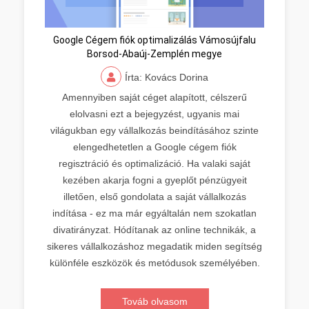
Google Cégem fiók optimalizálás Vámosújfalu
Borsod-Abaúj-Zemplén megye
Írta: Kovács Dorina
Amennyiben saját céget alapított, célszerű
elolvasni ezt a bejegyzést, ugyanis mai
világukban egy vállalkozás beindításához szinte
elengedhetetlen a Google cégem fiók
regisztráció és optimalizáció. Ha valaki saját
kezében akarja fogni a gyeplőt pénzügyeit
illetően, első gondolata a saját vállalkozás
indítása - ez ma már egyáltalán nem szokatlan
divatirányzat. Hódítanak az online technikák, a
sikeres vállalkozáshoz megadatik miden segítség
különféle eszközök és metódusok személyében.
Továb olvasom