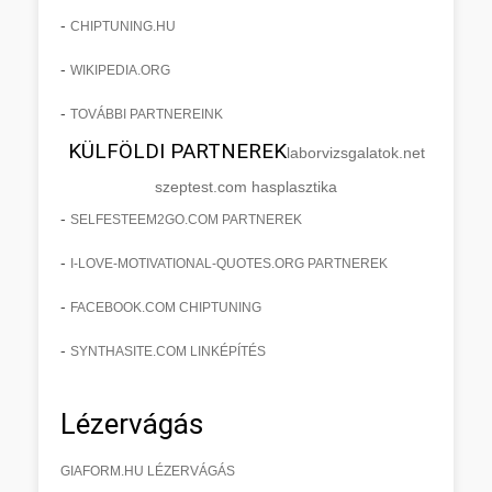
-
CHIPTUNING.HU
-
WIKIPEDIA.ORG
-
TOVÁBBI PARTNEREINK
KÜLFÖLDI PARTNEREK
laborvizsgalatok.net
szeptest.com hasplasztika
-
SELFESTEEM2GO.COM PARTNEREK
-
I-LOVE-MOTIVATIONAL-QUOTES.ORG PARTNEREK
-
FACEBOOK.COM CHIPTUNING
-
SYNTHASITE.COM LINKÉPÍTÉS
Lézervágás
GIAFORM.HU LÉZERVÁGÁS