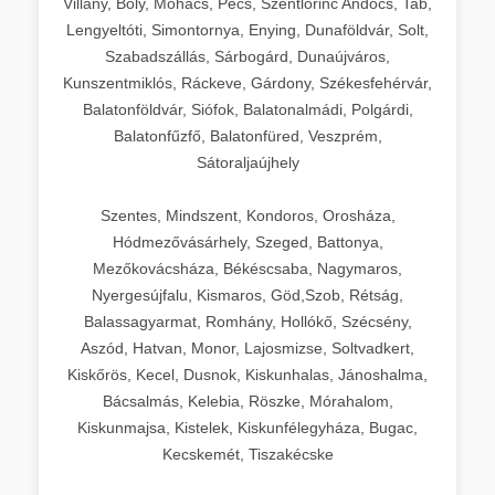
Villány, Bóly, Mohács, Pécs, Szentlőrinc Andocs, Tab,
Lengyeltóti, Simontornya, Enying, Dunaföldvár, Solt,
Szabadszállás, Sárbogárd, Dunaújváros,
Kunszentmiklós, Ráckeve, Gárdony, Székesfehérvár,
Balatonföldvár, Siófok, Balatonalmádi, Polgárdi,
Balatonfűzfő, Balatonfüred, Veszprém,
Sátoraljaújhely
Szentes, Mindszent, Kondoros, Orosháza,
Hódmezővásárhely, Szeged, Battonya,
Mezőkovácsháza, Békéscsaba, Nagymaros,
Nyergesújfalu, Kismaros, Göd,Szob, Rétság,
Balassagyarmat, Romhány, Hollókő, Szécsény,
Aszód, Hatvan, Monor, Lajosmizse, Soltvadkert,
Kiskőrös, Kecel, Dusnok, Kiskunhalas, Jánoshalma,
Bácsalmás, Kelebia, Röszke, Mórahalom,
Kiskunmajsa, Kistelek, Kiskunfélegyháza, Bugac,
Kecskemét, Tiszakécske