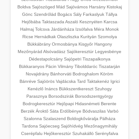
Boldva
Sajószöged
Mád
Sajóvámos
Harsány
Kistokaj
Gönc
Szendrőlád
Bogács
Sály
Farkaslyuk
Tállya
Hejőbába
Taktaszada
Aszaló
Kesznyéten
Karcsa
Halmaj
Tolcsva
Járdánháza
Izsófalva
Méra
Monok
Ricse
Hernádkak
Olaszliszka
Kurityán
Szomolya
Bükkábrány
Ormosbánya
Kisgyőr
Hangony
Mezőnyárád
Alsóvadász
Sajókeresztúr
Legyesbénye
Dédestapolcsány
Sajópetri
Tiszapalkonya
Bükkaranyos
Pácin
Vilmány
Tibolddaróc
Tiszatarján
Novajidrány
Bánhorváti
Bodroghalom
Köröm
Bánréve
Sajóörös
Vajdácska
Tard
Taktakenéz
Igrici
Kenézlő
Ináncs
Bükkszentkereszt
Szuhogy
Parasznya
Borsodszirák
Borsodszentgyörgy
Bodrogkeresztúr
Hejőpapi
Hidasnémeti
Berente
Berzék
Ároktő
Sáta
Erdőbénye
Bódvaszilas
Varbó
Szalonna
Szalaszend
Boldogkőváralja
Pálháza
Tardona
Sajóecseg
Sajóhídvég
Mezőnagymihály
Cserépfalu
Hejőkeresztúr
Szuhakálló
Serényfalva