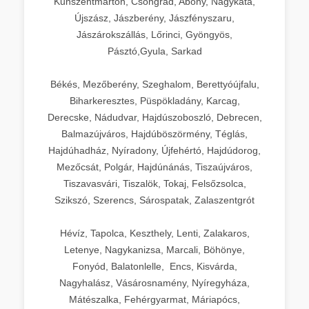
Kunszentmárton, Csongrád, Abony, Nagykáta,
Újszász, Jászberény, Jászfényszaru,
Jászárokszállás, Lőrinci, Gyöngyös,
Pásztó,Gyula, Sarkad
Békés, Mezőberény, Szeghalom, Berettyóújfalu,
Biharkeresztes, Püspökladány, Karcag,
Derecske, Nádudvar, Hajdúszoboszló, Debrecen,
Balmazújváros, Hajdúböszörmény, Téglás,
Hajdúhadház, Nyíradony, Újfehértó, Hajdúdorog,
Mezőcsát, Polgár, Hajdúnánás, Tiszaújváros,
Tiszavasvári, Tiszalök, Tokaj, Felsőzsolca,
Szikszó, Szerencs, Sárospatak, Zalaszentgrót
Hévíz, Tapolca, Keszthely, Lenti, Zalakaros,
Letenye, Nagykanizsa, Marcali, Böhönye,
Fonyód, Balatonlelle, Encs, Kisvárda,
Nagyhalász, Vásárosnamény, Nyíregyháza,
Mátészalka, Fehérgyarmat, Máriapócs,