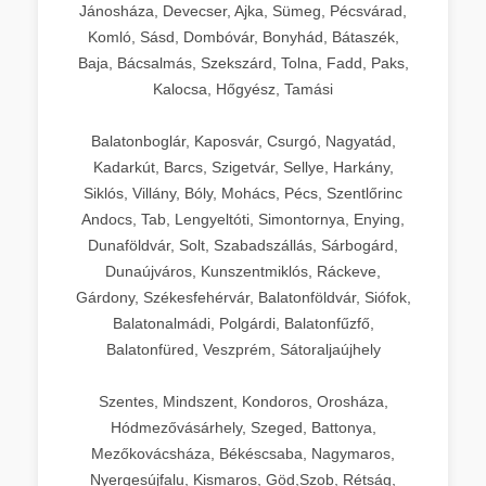
Jánosháza, Devecser, Ajka, Sümeg, Pécsvárad,
Komló, Sásd, Dombóvár, Bonyhád, Bátaszék,
Baja, Bácsalmás, Szekszárd, Tolna, Fadd, Paks,
Kalocsa, Hőgyész, Tamási
Balatonboglár, Kaposvár, Csurgó, Nagyatád,
Kadarkút, Barcs, Szigetvár, Sellye, Harkány,
Siklós, Villány, Bóly, Mohács, Pécs, Szentlőrinc
Andocs, Tab, Lengyeltóti, Simontornya, Enying,
Dunaföldvár, Solt, Szabadszállás, Sárbogárd,
Dunaújváros, Kunszentmiklós, Ráckeve,
Gárdony, Székesfehérvár, Balatonföldvár, Siófok,
Balatonalmádi, Polgárdi, Balatonfűzfő,
Balatonfüred, Veszprém, Sátoraljaújhely
Szentes, Mindszent, Kondoros, Orosháza,
Hódmezővásárhely, Szeged, Battonya,
Mezőkovácsháza, Békéscsaba, Nagymaros,
Nyergesújfalu, Kismaros, Göd,Szob, Rétság,