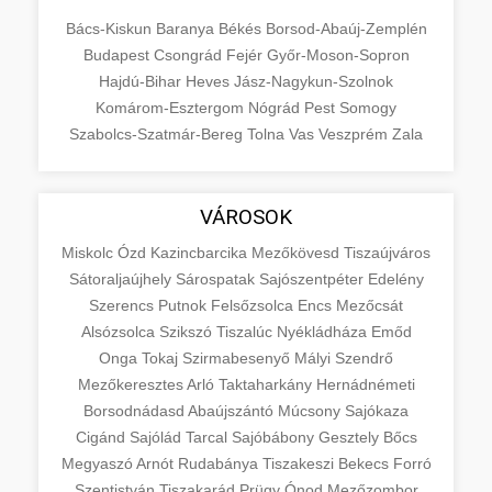
Bács-Kiskun
Baranya
Békés
Borsod-Abaúj-Zemplén
Budapest
Csongrád
Fejér
Győr-Moson-Sopron
Hajdú-Bihar
Heves
Jász-Nagykun-Szolnok
Komárom-Esztergom
Nógrád
Pest
Somogy
Szabolcs-Szatmár-Bereg
Tolna
Vas
Veszprém
Zala
VÁROSOK
Miskolc
Ózd
Kazincbarcika
Mezőkövesd
Tiszaújváros
Sátoraljaújhely
Sárospatak
Sajószentpéter
Edelény
Szerencs
Putnok
Felsőzsolca
Encs
Mezőcsát
Alsózsolca
Szikszó
Tiszalúc
Nyékládháza
Emőd
Onga
Tokaj
Szirmabesenyő
Mályi
Szendrő
Mezőkeresztes
Arló
Taktaharkány
Hernádnémeti
Borsodnádasd
Abaújszántó
Múcsony
Sajókaza
Cigánd
Sajólád
Tarcal
Sajóbábony
Gesztely
Bőcs
Megyaszó
Arnót
Rudabánya
Tiszakeszi
Bekecs
Forró
Szentistván
Tiszakarád
Prügy
Ónod
Mezőzombor