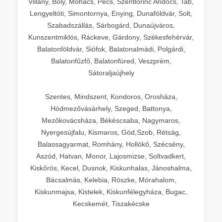
Villány, Bóly, Mohács, Pécs, Szentlőrinc Andocs, Tab,
Lengyeltóti, Simontornya, Enying, Dunaföldvár, Solt,
Szabadszállás, Sárbogárd, Dunaújváros,
Kunszentmiklós, Ráckeve, Gárdony, Székesfehérvár,
Balatonföldvár, Siófok, Balatonalmádi, Polgárdi,
Balatonfűzfő, Balatonfüred, Veszprém,
Sátoraljaújhely
Szentes, Mindszent, Kondoros, Orosháza,
Hódmezővásárhely, Szeged, Battonya,
Mezőkovácsháza, Békéscsaba, Nagymaros,
Nyergesújfalu, Kismaros, Göd,Szob, Rétság,
Balassagyarmat, Romhány, Hollókő, Szécsény,
Aszód, Hatvan, Monor, Lajosmizse, Soltvadkert,
Kiskőrös, Kecel, Dusnok, Kiskunhalas, Jánoshalma,
Bácsalmás, Kelebia, Röszke, Mórahalom,
Kiskunmajsa, Kistelek, Kiskunfélegyháza, Bugac,
Kecskemét, Tiszakécske