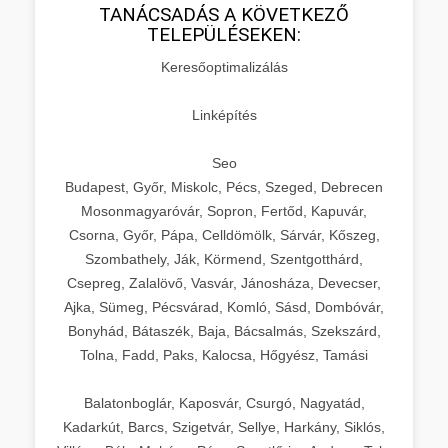
TANÁCSADÁS A KÖVETKEZŐ
TELEPÜLÉSEKEN:
Keresőoptimalizálás
Linképítés
Seo
Budapest, Győr, Miskolc, Pécs, Szeged, Debrecen
Mosonmagyaróvár, Sopron, Fertőd, Kapuvár,
Csorna, Győr, Pápa, Celldömölk, Sárvár, Kőszeg,
Szombathely, Ják, Körmend, Szentgotthárd,
Csepreg, Zalalövő, Vasvár, Jánosháza, Devecser,
Ajka, Sümeg, Pécsvárad, Komló, Sásd, Dombóvár,
Bonyhád, Bátaszék, Baja, Bácsalmás, Szekszárd,
Tolna, Fadd, Paks, Kalocsa, Hőgyész, Tamási
Balatonboglár, Kaposvár, Csurgó, Nagyatád,
Kadarkút, Barcs, Szigetvár, Sellye, Harkány, Siklós,