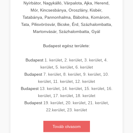
Nyírbátor, Nagykálló, Várpalota, Ajka, Herend,
Mór, Kincsesbánya, Oroszlány, Kisbér,
Tatabánya, Pannonhalma, Bábolna, Komárom,
Tata, Pilisvörösvár, Bicske, Érd, Százhalombatta,
Martonvásár, Százhalombatta, Gyál
Budapest egész területe:
Budapest
1. kerület
,
2. kerület
,
3. kerület
,
4.
kerület
,
5. kerület
,
6. kerület
Budapest
7. kerület
,
8. kerület
,
9. kerület
,
10.
kerület
,
11. kerület
,
12. kerület
Budapest
13. kerület
,
14. kerület
,
15. kerület
,
16.
kerület
,
17. kerület
,
18. kerület
Budapest
19. kerület
,
20. kerület
,
21. kerület
,
22.kerület
,
23. kerület
Továb olvasom