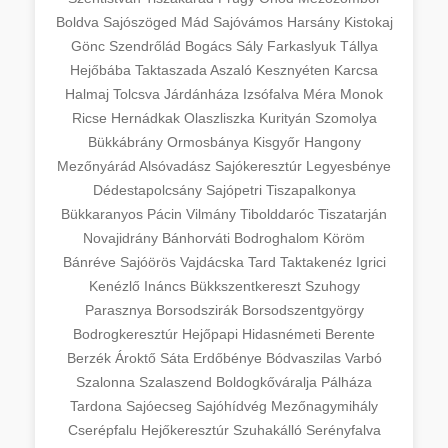
Boldva
Sajószöged
Mád
Sajóvámos
Harsány
Kistokaj
Gönc
Szendrőlád
Bogács
Sály
Farkaslyuk
Tállya
Hejőbába
Taktaszada
Aszaló
Kesznyéten
Karcsa
Halmaj
Tolcsva
Járdánháza
Izsófalva
Méra
Monok
Ricse
Hernádkak
Olaszliszka
Kurityán
Szomolya
Bükkábrány
Ormosbánya
Kisgyőr
Hangony
Mezőnyárád
Alsóvadász
Sajókeresztúr
Legyesbénye
Dédestapolcsány
Sajópetri
Tiszapalkonya
Bükkaranyos
Pácin
Vilmány
Tibolddaróc
Tiszatarján
Novajidrány
Bánhorváti
Bodroghalom
Köröm
Bánréve
Sajóörös
Vajdácska
Tard
Taktakenéz
Igrici
Kenézlő
Ináncs
Bükkszentkereszt
Szuhogy
Parasznya
Borsodszirák
Borsodszentgyörgy
Bodrogkeresztúr
Hejőpapi
Hidasnémeti
Berente
Berzék
Ároktő
Sáta
Erdőbénye
Bódvaszilas
Varbó
Szalonna
Szalaszend
Boldogkőváralja
Pálháza
Tardona
Sajóecseg
Sajóhídvég
Mezőnagymihály
Cserépfalu
Hejőkeresztúr
Szuhakálló
Serényfalva