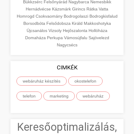
Bükkzsérc
Felsőnyárád
Nagybarca
Nemesbikk
Hernádvécse
Kázsmárk
Girincs
Rátka
Vatta
Homrogd
Csokvaomány
Bodrogolaszi
Bodrogkisfalud
Borsodbóta
Felsődobsza
Királd
Makkoshotyka
Újcsanálos
Vizsoly
Hejőszalonta
Hollóháza
Domaháza
Perkupa
Vámosújfalu
Sajóvelezd
Nagycsécs
CIMKÉK
webáruház készítés
okostelefon
telefon
marketing
webáruház
Keresőoptimalizálás,