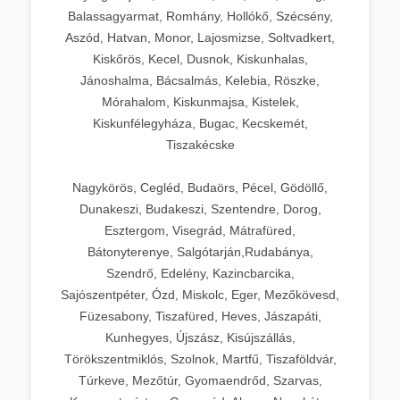
Balassagyarmat, Romhány, Hollókő, Szécsény,
Aszód, Hatvan, Monor, Lajosmizse, Soltvadkert,
Kiskőrös, Kecel, Dusnok, Kiskunhalas,
Jánoshalma, Bácsalmás, Kelebia, Röszke,
Mórahalom, Kiskunmajsa, Kistelek,
Kiskunfélegyháza, Bugac, Kecskemét,
Tiszakécske
Nagykörös, Cegléd, Budaörs, Pécel, Gödöllő,
Dunakeszi, Budakeszi, Szentendre, Dorog,
Esztergom, Visegrád, Mátrafüred,
Bátonyterenye, Salgótarján,Rudabánya,
Szendrő, Edelény, Kazincbarcika,
Sajószentpéter, Ózd, Miskolc, Eger, Mezőkövesd,
Füzesabony, Tiszafüred, Heves, Jászapáti,
Kunhegyes, Újszász, Kisújszállás,
Törökszentmiklós, Szolnok, Martfű, Tiszaföldvár,
Túrkeve, Mezőtúr, Gyomaendrőd, Szarvas,