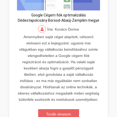
Google Cégem fiók optimalizálás
Dédestapolcsány Borsod-Abaúj-Zemplén megye
Írta: Kovács Dorina
Amennyiben saját céget alapított, célszerű
elolvasni ezt a bejegyzést, ugyanis mai
világukban egy vállalkozás beindításához szinte
elengedhetetlen a Google cégem fiók
regisztráció és optimalizáció. Ha valaki saját
kezében akarja fogni a gyeplőt pénzügyeit
illetően, első gondolata a saját vállalkozás
indítása - ez ma már egyáltalán nem szokatlan
divatirányzat. Hódítanak az online technikák, a
sikeres vállalkozáshoz megadatik miden segítség
különféle eszközök és metódusok személyében.
Továb olvasom