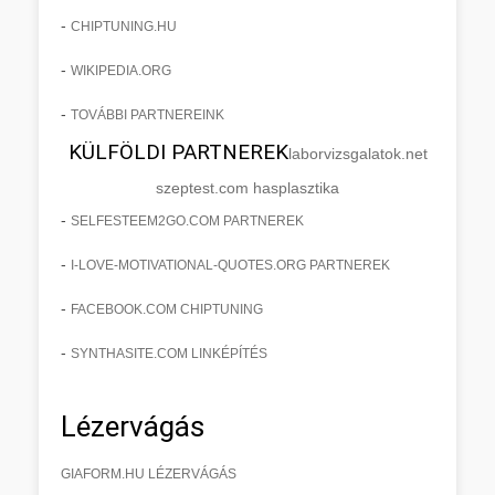
-
CHIPTUNING.HU
-
WIKIPEDIA.ORG
-
TOVÁBBI PARTNEREINK
KÜLFÖLDI PARTNEREK
laborvizsgalatok.net
szeptest.com hasplasztika
-
SELFESTEEM2GO.COM PARTNEREK
-
I-LOVE-MOTIVATIONAL-QUOTES.ORG PARTNEREK
-
FACEBOOK.COM CHIPTUNING
-
SYNTHASITE.COM LINKÉPÍTÉS
Lézervágás
GIAFORM.HU LÉZERVÁGÁS