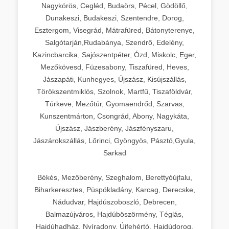
Nagykörös, Cegléd, Budaörs, Pécel, Gödöllő,
Dunakeszi, Budakeszi, Szentendre, Dorog,
Esztergom, Visegrád, Mátrafüred, Bátonyterenye,
Salgótarján,Rudabánya, Szendrő, Edelény,
Kazincbarcika, Sajószentpéter, Ózd, Miskolc, Eger,
Mezőkövesd, Füzesabony, Tiszafüred, Heves,
Jászapáti, Kunhegyes, Újszász, Kisújszállás,
Törökszentmiklós, Szolnok, Martfű, Tiszaföldvár,
Túrkeve, Mezőtúr, Gyomaendrőd, Szarvas,
Kunszentmárton, Csongrád, Abony, Nagykáta,
Újszász, Jászberény, Jászfényszaru,
Jászárokszállás, Lőrinci, Gyöngyös, Pásztó,Gyula,
Sarkad
Békés, Mezőberény, Szeghalom, Berettyóújfalu,
Biharkeresztes, Püspökladány, Karcag, Derecske,
Nádudvar, Hajdúszoboszló, Debrecen,
Balmazújváros, Hajdúböszörmény, Téglás,
Hajdúhadház, Nyíradony, Újfehértó, Hajdúdorog,