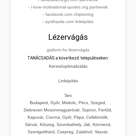
-
i-love-motivational-quotes.org partnerek
-
facebook.com chiptuning
-
synthasite.com linképítés
Lézervágás
giaform.hu lézervágás
TANÁCSADÁS a következő településeken:
Keresőoptimalizálás
Linképítés
Seo
Budapest, Győr, Miskolc, Pécs, Szeged,
Debrecen Mosonmagyaróvár, Sopron, Fertőd,
Kapuvár, Csorna, Győr, Pápa, Celldömölk,
Sárvár, Kőszeg, Szombathely, Ják, Körmend,
Szentgotthárd, Csepreg, Zalalövő, Vasvár,