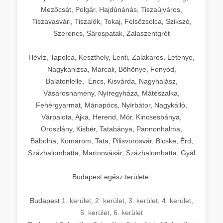
Mezőcsát, Polgár, Hajdúnánás, Tiszaújváros,
Tiszavasvári, Tiszalök, Tokaj, Felsőzsolca, Szikszó,
Szerencs, Sárospatak, Zalaszentgrót
Hévíz, Tapolca, Keszthely, Lenti, Zalakaros, Letenye,
Nagykanizsa, Marcali, Böhönye, Fonyód,
Balatonlelle, Encs, Kisvárda, Nagyhalász,
Vásárosnamény, Nyíregyháza, Mátészalka,
Fehérgyarmat, Máriapócs, Nyírbátor, Nagykálló,
Várpalota, Ajka, Herend, Mór, Kincsesbánya,
Oroszlány, Kisbér, Tatabánya, Pannonhalma,
Bábolna, Komárom, Tata, Pilisvörösvár, Bicske, Érd,
Százhalombatta, Martonvásár, Százhalombatta, Gyál
Budapest egész területe:
Budapest
1. kerület
,
2. kerület
,
3. kerület
,
4. kerület
,
5. kerület
,
6. kerület