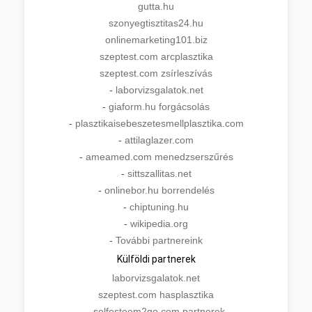
gutta.hu
szonyegtisztitas24.hu
onlinemarketing101.biz
szeptest.com arcplasztika
szeptest.com zsírleszívás
-
laborvizsgalatok.net
-
giaform.hu forgácsolás
-
plasztikaisebeszetesmellplasztika.com
-
attilaglazer.com
-
ameamed.com menedzserszűrés
-
sittszallitas.net
-
onlinebor.hu borrendelés
-
chiptuning.hu
-
wikipedia.org
-
További partnereink
Külföldi partnerek
laborvizsgalatok.net
szeptest.com hasplasztika
-
selfesteem2go.com partnerek