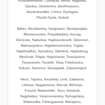
Kunszentmárton, Csongrád, Abony, Nagykáta,
Újszász, Jászberény, Jászfényszaru,
Jászárokszállás, Lőrinci, Gyöngyös,
Pásztó,Gyula, Sarkad
Békés, Mezőberény, Szeghalom, Berettyóújfalu,
Biharkeresztes, Püspökladány, Karcag,
Derecske, Nádudvar, Hajdúszoboszló, Debrecen,
Balmazújváros, Hajdúböszörmény, Téglás,
Hajdúhadház, Nyíradony, Újfehértó, Hajdúdorog,
Mezőcsát, Polgár, Hajdúnánás, Tiszaújváros,
Tiszavasvári, Tiszalök, Tokaj, Felsőzsolca,
Szikszó, Szerencs, Sárospatak, Zalaszentgrót
Hévíz, Tapolca, Keszthely, Lenti, Zalakaros,
Letenye, Nagykanizsa, Marcali, Böhönye,
Fonyód, Balatonlelle, Encs, Kisvárda,
Nagyhalász, Vásárosnamény, Nyíregyháza,
Mátészalka, Fehérgyarmat, Máriapócs,