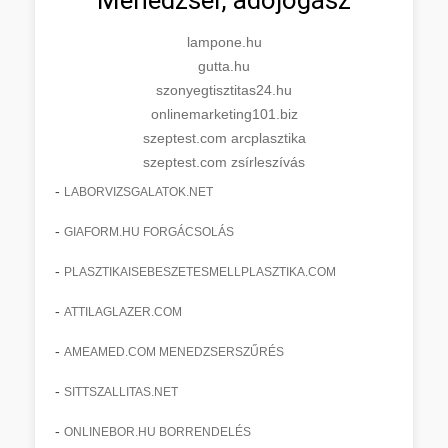
lampone.hu
gutta.hu
szonyegtisztitas24.hu
onlinemarketing101.biz
szeptest.com arcplasztika
szeptest.com zsírleszívás
-
LABORVIZSGALATOK.NET
-
GIAFORM.HU FORGÁCSOLÁS
-
PLASZTIKAISEBESZETESMELLPLASZTIKA.COM
-
ATTILAGLAZER.COM
-
AMEAMED.COM MENEDZSERSZŰRÉS
-
SITTSZALLITAS.NET
-
ONLINEBOR.HU BORRENDELÉS