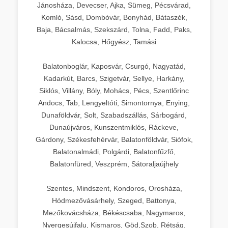
Jánosháza, Devecser, Ajka, Sümeg, Pécsvárad,
Komló, Sásd, Dombóvár, Bonyhád, Bátaszék,
Baja, Bácsalmás, Szekszárd, Tolna, Fadd, Paks,
Kalocsa, Hőgyész, Tamási
Balatonboglár, Kaposvár, Csurgó, Nagyatád,
Kadarkút, Barcs, Szigetvár, Sellye, Harkány,
Siklós, Villány, Bóly, Mohács, Pécs, Szentlőrinc
Andocs, Tab, Lengyeltóti, Simontornya, Enying,
Dunaföldvár, Solt, Szabadszállás, Sárbogárd,
Dunaújváros, Kunszentmiklós, Ráckeve,
Gárdony, Székesfehérvár, Balatonföldvár, Siófok,
Balatonalmádi, Polgárdi, Balatonfűzfő,
Balatonfüred, Veszprém, Sátoraljaújhely
Szentes, Mindszent, Kondoros, Orosháza,
Hódmezővásárhely, Szeged, Battonya,
Mezőkovácsháza, Békéscsaba, Nagymaros,
Nyergesújfalu, Kismaros, Göd,Szob, Rétság,