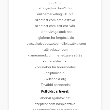
gutta.hu
szonyegtisztitas24.hu
onlinemarketing101.biz
szeptest.com arcplasztika
szeptest.com zsírleszívás
-
laborvizsgalatok.net
-
giaform.hu forgácsolás
-
plasztikaisebeszetesmellplasztika.com
-
attilaglazer.com
-
ameamed.com menedzserszűrés
-
sittszallitas.net
-
onlinebor.hu borrendelés
-
chiptuning.hu
-
wikipedia.org
-
További partnereink
Külföldi partnerek
laborvizsgalatok.net
szeptest.com hasplasztika
-
selfesteem2go.com partnerek