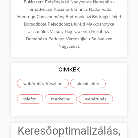
Bükkzsérc
Felsőnyárád
Nagybarca
Nemesbikk
Hernádvécse
Kázsmárk
Girincs
Rátka
Vatta
Homrogd
Csokvaomány
Bodrogolaszi
Bodrogkisfalud
Borsodbóta
Felsődobsza
Királd
Makkoshotyka
Újcsanálos
Vizsoly
Hejőszalonta
Hollóháza
Domaháza
Perkupa
Vámosújfalu
Sajóvelezd
Nagycsécs
CIMKÉK
webáruház készítés
okostelefon
telefon
marketing
webáruház
Keresőoptimalizálás,