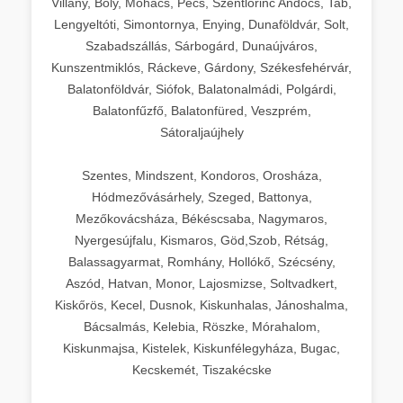
Villány, Bóly, Mohács, Pécs, Szentlőrinc Andocs, Tab,
Lengyeltóti, Simontornya, Enying, Dunaföldvár, Solt,
Szabadszállás, Sárbogárd, Dunaújváros,
Kunszentmiklós, Ráckeve, Gárdony, Székesfehérvár,
Balatonföldvár, Siófok, Balatonalmádi, Polgárdi,
Balatonfűzfő, Balatonfüred, Veszprém,
Sátoraljaújhely
Szentes, Mindszent, Kondoros, Orosháza,
Hódmezővásárhely, Szeged, Battonya,
Mezőkovácsháza, Békéscsaba, Nagymaros,
Nyergesújfalu, Kismaros, Göd,Szob, Rétság,
Balassagyarmat, Romhány, Hollókő, Szécsény,
Aszód, Hatvan, Monor, Lajosmizse, Soltvadkert,
Kiskőrös, Kecel, Dusnok, Kiskunhalas, Jánoshalma,
Bácsalmás, Kelebia, Röszke, Mórahalom,
Kiskunmajsa, Kistelek, Kiskunfélegyháza, Bugac,
Kecskemét, Tiszakécske