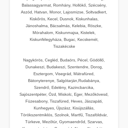
Balassagyarmat, Romhány, Hollókő, Szécsény,
Aszód, Hatvan, Monor, Lajosmizse, Soltvadkert,
Kiskőrös, Kecel, Dusnok, Kiskunhalas,
Jánoshalma, Bácsalmás, Kelebia, Röszke,
Mórahalom, Kiskunmajsa, Kistelek,
Kiskunfélegyháza, Bugac, Kecskemét,
Tiszakécske
Nagykörös, Cegléd, Budaörs, Pécel, Gödöllő,
Dunakeszi, Budakeszi, Szentendre, Dorog,
Esztergom, Visegrád, Mátrafüred,
Bátonyterenye, Salgótarján,Rudabánya,
Szendrő, Edelény, Kazincbarcika,
Sajószentpéter, Ózd, Miskolc, Eger, Mezőkövesd,
Füzesabony, Tiszafüred, Heves, Jászapáti,
Kunhegyes, Újszász, Kisújszállás,
Törökszentmiklós, Szolnok, Martfű, Tiszaföldvár,
Túrkeve, Mezőtúr, Gyomaendrőd, Szarvas,