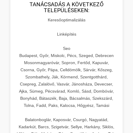
TANÁCSADÁS A KÖVETKEZŐ
TELEPÜLÉSEKEN:
Keresőoptimalizálás
Linképítés
Seo
Budapest, Győr, Miskolc, Pécs, Szeged, Debrecen
Mosonmagyaróvár, Sopron, Fertőd, Kapuvár,
Csorna, Győr, Pápa, Celldömölk, Sárvár, Kőszeg,
Szombathely, Ják, Körmend, Szentgotthárd,
Csepreg, Zalalövő, Vasvár, Jánosháza, Devecser,
Ajka, Sümeg, Pécsvárad, Komló, Sásd, Dombóvár,
Bonyhád, Bátaszék, Baja, Bácsalmás, Szekszárd,
Tolna, Fadd, Paks, Kalocsa, Hőgyész, Tamási
Balatonboglár, Kaposvár, Csurgó, Nagyatád,
Kadarkút, Barcs, Szigetvár, Sellye, Harkány, Siklós,