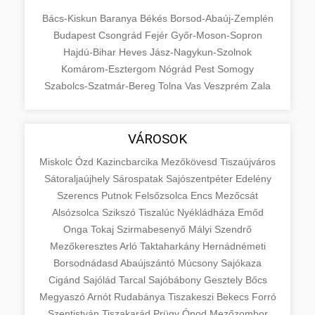
Bács-Kiskun
Baranya
Békés
Borsod-Abaúj-Zemplén
Budapest
Csongrád
Fejér
Győr-Moson-Sopron
Hajdú-Bihar
Heves
Jász-Nagykun-Szolnok
Komárom-Esztergom
Nógrád
Pest
Somogy
Szabolcs-Szatmár-Bereg
Tolna
Vas
Veszprém
Zala
VÁROSOK
Miskolc
Ózd
Kazincbarcika
Mezőkövesd
Tiszaújváros
Sátoraljaújhely
Sárospatak
Sajószentpéter
Edelény
Szerencs
Putnok
Felsőzsolca
Encs
Mezőcsát
Alsózsolca
Szikszó
Tiszalúc
Nyékládháza
Emőd
Onga
Tokaj
Szirmabesenyő
Mályi
Szendrő
Mezőkeresztes
Arló
Taktaharkány
Hernádnémeti
Borsodnádasd
Abaújszántó
Múcsony
Sajókaza
Cigánd
Sajólád
Tarcal
Sajóbábony
Gesztely
Bőcs
Megyaszó
Arnót
Rudabánya
Tiszakeszi
Bekecs
Forró
Szentistván
Tiszakarád
Prügy
Ónod
Mezőzombor