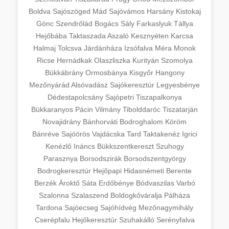
Boldva
Sajószöged
Mád
Sajóvámos
Harsány
Kistokaj
Gönc
Szendrőlád
Bogács
Sály
Farkaslyuk
Tállya
Hejőbába
Taktaszada
Aszaló
Kesznyéten
Karcsa
Halmaj
Tolcsva
Járdánháza
Izsófalva
Méra
Monok
Ricse
Hernádkak
Olaszliszka
Kurityán
Szomolya
Bükkábrány
Ormosbánya
Kisgyőr
Hangony
Mezőnyárád
Alsóvadász
Sajókeresztúr
Legyesbénye
Dédestapolcsány
Sajópetri
Tiszapalkonya
Bükkaranyos
Pácin
Vilmány
Tibolddaróc
Tiszatarján
Novajidrány
Bánhorváti
Bodroghalom
Köröm
Bánréve
Sajóörös
Vajdácska
Tard
Taktakenéz
Igrici
Kenézlő
Ináncs
Bükkszentkereszt
Szuhogy
Parasznya
Borsodszirák
Borsodszentgyörgy
Bodrogkeresztúr
Hejőpapi
Hidasnémeti
Berente
Berzék
Ároktő
Sáta
Erdőbénye
Bódvaszilas
Varbó
Szalonna
Szalaszend
Boldogkőváralja
Pálháza
Tardona
Sajóecseg
Sajóhídvég
Mezőnagymihály
Cserépfalu
Hejőkeresztúr
Szuhakálló
Serényfalva