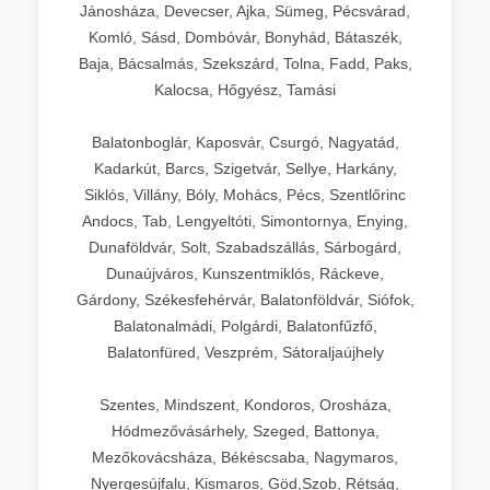
Jánosháza, Devecser, Ajka, Sümeg, Pécsvárad,
Komló, Sásd, Dombóvár, Bonyhád, Bátaszék,
Baja, Bácsalmás, Szekszárd, Tolna, Fadd, Paks,
Kalocsa, Hőgyész, Tamási
Balatonboglár, Kaposvár, Csurgó, Nagyatád,
Kadarkút, Barcs, Szigetvár, Sellye, Harkány,
Siklós, Villány, Bóly, Mohács, Pécs, Szentlőrinc
Andocs, Tab, Lengyeltóti, Simontornya, Enying,
Dunaföldvár, Solt, Szabadszállás, Sárbogárd,
Dunaújváros, Kunszentmiklós, Ráckeve,
Gárdony, Székesfehérvár, Balatonföldvár, Siófok,
Balatonalmádi, Polgárdi, Balatonfűzfő,
Balatonfüred, Veszprém, Sátoraljaújhely
Szentes, Mindszent, Kondoros, Orosháza,
Hódmezővásárhely, Szeged, Battonya,
Mezőkovácsháza, Békéscsaba, Nagymaros,
Nyergesújfalu, Kismaros, Göd,Szob, Rétság,