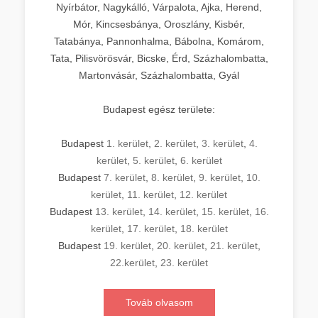
Nyírbátor, Nagykálló, Várpalota, Ajka, Herend,
Mór, Kincsesbánya, Oroszlány, Kisbér,
Tatabánya, Pannonhalma, Bábolna, Komárom,
Tata, Pilisvörösvár, Bicske, Érd, Százhalombatta,
Martonvásár, Százhalombatta, Gyál
Budapest egész területe:
Budapest
1. kerület
,
2. kerület
,
3. kerület
,
4.
kerület
,
5. kerület
,
6. kerület
Budapest
7. kerület
,
8. kerület
,
9. kerület
,
10.
kerület
,
11. kerület
,
12. kerület
Budapest
13. kerület
,
14. kerület
,
15. kerület
,
16.
kerület
,
17. kerület
,
18. kerület
Budapest
19. kerület
,
20. kerület
,
21. kerület
,
22.kerület
,
23. kerület
Továb olvasom