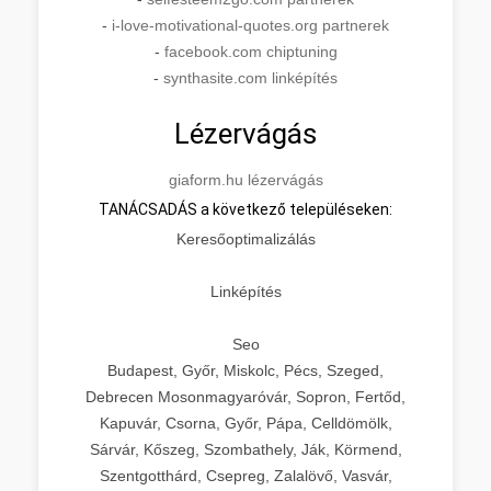
-
i-love-motivational-quotes.org partnerek
-
facebook.com chiptuning
-
synthasite.com linképítés
Lézervágás
giaform.hu lézervágás
TANÁCSADÁS a következő településeken:
Keresőoptimalizálás
Linképítés
Seo
Budapest, Győr, Miskolc, Pécs, Szeged,
Debrecen Mosonmagyaróvár, Sopron, Fertőd,
Kapuvár, Csorna, Győr, Pápa, Celldömölk,
Sárvár, Kőszeg, Szombathely, Ják, Körmend,
Szentgotthárd, Csepreg, Zalalövő, Vasvár,