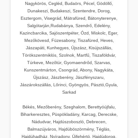
Nagykörös, Cegléd, Budaörs, Pécel, Gödöllő,
Dunakeszi, Budakeszi, Szentendre, Dorog,
Esztergom, Visegrád, Mátrafüred, Bátonyterenye,
Salgótarján,Rudabánya, Szendrő, Edelény,
Kazincbarcika, Sajószentpéter, Ózd, Miskolc, Eger,
Mezőkövesd, Füzesabony, Tiszafüred, Heves,
Jászapáti, Kunhegyes, Újszász, Kisújszállás,
Törökszentmiklós, Szolnok, Martfű, Tiszaföldvár,
Túrkeve, Mezőtúr, Gyomaendrőd, Szarvas,
Kunszentmárton, Csongrád, Abony, Nagykáta,
Újszász, Jászberény, Jászfényszaru,
Jászárokszállás, Lőrinci, Gyöngyös, Pásztó,Gyula,
Sarkad
Békés, Mezőberény, Szeghalom, Berettyóújfalu,
Biharkeresztes, Püspökladány, Karcag, Derecske,
Nádudvar, Hajdúszoboszló, Debrecen,
Balmazújváros, Hajdúböszörmény, Téglás,
Hajdúhadház, Nyíradony, Újfehértó, Hajdúdorog,