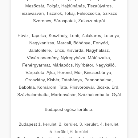
Mezőcsát, Polgár, Hajdúnánás, Tiszaújváros,
Tiszavasvári, Tiszalök, Tokaj, Felsőzsolca, Szikszó,
Szerencs, Sárospatak, Zalaszentgrót
Hévíz, Tapolca, Keszthely, Lenti, Zalakaros, Letenye,
Nagykanizsa, Marcali, Böhönye, Fonyód,
Balatonlelle, Encs, Kisvárda, Nagyhalász,
Vásárosnamény, Nyíregyháza, Mátészalka,
Fehérgyarmat, Máriapócs, Nyírbátor, Nagykálló,
Várpalota, Ajka, Herend, Mór, Kincsesbánya,
Oroszlány, Kisbér, Tatabánya, Pannonhalma,
Bábolna, Komárom, Tata, Pilisvörösvár, Bicske, Érd,
Százhalombatta, Martonvásár, Százhalombatta, Gyál
Budapest egész területe:
Budapest
1. kerület
,
2. kerület
,
3. kerület
,
4. kerület
,
5. kerület
,
6. kerület