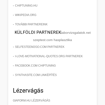
-
CHIPTUNING.HU
-
WIKIPEDIA.ORG
-
TOVÁBBI PARTNEREINK
KÜLFÖLDI PARTNEREK
laborvizsgalatok.net
szeptest.com hasplasztika
-
SELFESTEEM2GO.COM PARTNEREK
-
I-LOVE-MOTIVATIONAL-QUOTES.ORG PARTNEREK
-
FACEBOOK.COM CHIPTUNING
-
SYNTHASITE.COM LINKÉPÍTÉS
Lézervágás
GIAFORM.HU LÉZERVÁGÁS