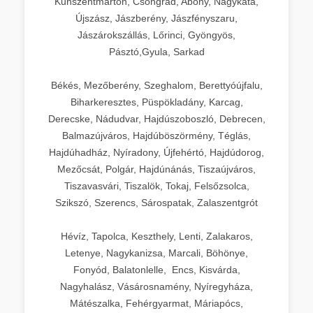
Kunszentmárton, Csongrád, Abony, Nagykáta,
Újszász, Jászberény, Jászfényszaru,
Jászárokszállás, Lőrinci, Gyöngyös,
Pásztó,Gyula, Sarkad
Békés, Mezőberény, Szeghalom, Berettyóújfalu,
Biharkeresztes, Püspökladány, Karcag,
Derecske, Nádudvar, Hajdúszoboszló, Debrecen,
Balmazújváros, Hajdúböszörmény, Téglás,
Hajdúhadház, Nyíradony, Újfehértó, Hajdúdorog,
Mezőcsát, Polgár, Hajdúnánás, Tiszaújváros,
Tiszavasvári, Tiszalök, Tokaj, Felsőzsolca,
Szikszó, Szerencs, Sárospatak, Zalaszentgrót
Hévíz, Tapolca, Keszthely, Lenti, Zalakaros,
Letenye, Nagykanizsa, Marcali, Böhönye,
Fonyód, Balatonlelle, Encs, Kisvárda,
Nagyhalász, Vásárosnamény, Nyíregyháza,
Mátészalka, Fehérgyarmat, Máriapócs,