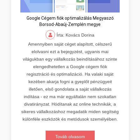
Google Cégem fiók optimalizálás Megyaszó
Borsod-Abaúj-Zemplén megye
Írta: Kovács Dorina
Amennyiben saját céget alapított, célszerű
elolvasni ezt a bejegyzést, ugyanis mai
világukban egy vállalkozás beindításához szinte
elengedhetetlen a Google cégem fiók
regisztráció és optimalizáció. Ha valaki saját
kezében akarja fogni a gyeplőt pénzügyeit
illetően, első gondolata a saját vállalkozás
indítása - ez ma már egyáltalán nem szokatlan
divatirányzat. Hódítanak az online technikák, a
sikeres vállalkozáshoz megadatik miden segítség
különféle eszközök és metódusok személyében.
Továb olvasom