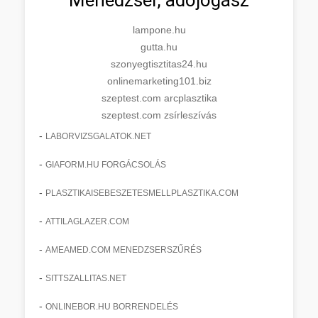
lampone.hu
gutta.hu
szonyegtisztitas24.hu
onlinemarketing101.biz
szeptest.com arcplasztika
szeptest.com zsírleszívás
-
LABORVIZSGALATOK.NET
-
GIAFORM.HU FORGÁCSOLÁS
-
PLASZTIKAISEBESZETESMELLPLASZTIKA.COM
-
ATTILAGLAZER.COM
-
AMEAMED.COM MENEDZSERSZŰRÉS
-
SITTSZALLITAS.NET
-
ONLINEBOR.HU BORRENDELÉS