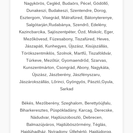
Nagykörös, Cegléd, Budaörs, Pécel, Gödöllő,
Dunakeszi, Budakeszi, Szentendre, Dorog,
Esztergom, Visegrád, Mátrafüred, Bátonyterenye,
Salgótarján,Rudabánya, Szendrő, Edelény,
Kazincbarcika, Sajószentpéter, Ózd, Miskolc, Eger,
Mezőkövesd, Füzesabony, Tiszafüred, Heves,
Jászapáti, Kunhegyes, Újszász, Kisújszállás,
Törökszentmiklós, Szolnok, Martfű, Tiszaföldvár,
Túrkeve, Mezőtúr, Gyomaendrőd, Szarvas,
Kunszentmárton, Csongrád, Abony, Nagykáta,
Újszász, Jászberény, Jászfényszaru,
Jászárokszállás, Lőrinci, Gyöngyös, Pásztó,Gyula,
Sarkad
Békés, Mezőberény, Szeghalom, Berettyóújfalu,
Biharkeresztes, Püspökladány, Karcag, Derecske,
Nádudvar, Hajdúszoboszló, Debrecen,
Balmazújváros, Hajdúböszörmény, Téglás,
Hajdúhadház, Nyíradony, Újfehértó, Hajdúdorog,