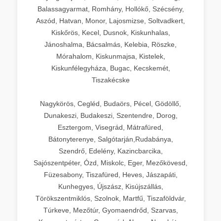
Balassagyarmat, Romhány, Hollókő, Szécsény,
Aszód, Hatvan, Monor, Lajosmizse, Soltvadkert,
Kiskőrös, Kecel, Dusnok, Kiskunhalas,
Jánoshalma, Bácsalmás, Kelebia, Röszke,
Mórahalom, Kiskunmajsa, Kistelek,
Kiskunfélegyháza, Bugac, Kecskemét,
Tiszakécske
Nagykörös, Cegléd, Budaörs, Pécel, Gödöllő,
Dunakeszi, Budakeszi, Szentendre, Dorog,
Esztergom, Visegrád, Mátrafüred,
Bátonyterenye, Salgótarján,Rudabánya,
Szendrő, Edelény, Kazincbarcika,
Sajószentpéter, Ózd, Miskolc, Eger, Mezőkövesd,
Füzesabony, Tiszafüred, Heves, Jászapáti,
Kunhegyes, Újszász, Kisújszállás,
Törökszentmiklós, Szolnok, Martfű, Tiszaföldvár,
Túrkeve, Mezőtúr, Gyomaendrőd, Szarvas,