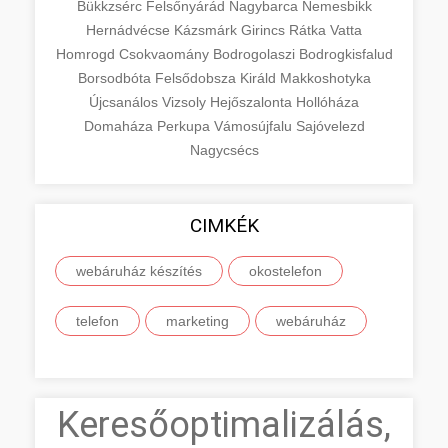
Bükkzsérc
Felsőnyárád
Nagybarca
Nemesbikk
Hernádvécse
Kázsmárk
Girincs
Rátka
Vatta
Homrogd
Csokvaomány
Bodrogolaszi
Bodrogkisfalud
Borsodbóta
Felsődobsza
Királd
Makkoshotyka
Újcsanálos
Vizsoly
Hejőszalonta
Hollóháza
Domaháza
Perkupa
Vámosújfalu
Sajóvelezd
Nagycsécs
CIMKÉK
webáruház készítés
okostelefon
telefon
marketing
webáruház
Keresőoptimalizálás,