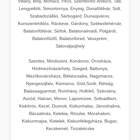
Villány, Bóly, Mohács, Pécs, Szentlőrinc Andocs, Tab,
Lengyeltóti, Simontornya, Enying, Dunaföldvár, Solt,
Szabadszállás, Sárbogárd, Dunaújváros,
Kunszentmiklós, Ráckeve, Gárdony, Székesfehérvár,
Balatonföldvár, Siófok, Balatonalmádi, Polgárdi,
Balatonfűzfő, Balatonfüred, Veszprém,
Sátoraljaújhely
Szentes, Mindszent, Kondoros, Orosháza,
Hódmezővásárhely, Szeged, Battonya,
Mezőkovácsháza, Békéscsaba, Nagymaros,
Nyergesújfalu, Kismaros, Göd,Szob, Rétság,
Balassagyarmat, Romhány, Hollókő, Szécsény,
Aszód, Hatvan, Monor, Lajosmizse, Soltvadkert,
Kiskőrös, Kecel, Dusnok, Kiskunhalas, Jánoshalma,
Bácsalmás, Kelebia, Röszke, Mórahalom,
Kiskunmajsa, Kistelek, Kiskunfélegyháza, Bugac,
Kecskemét, Tiszakécske