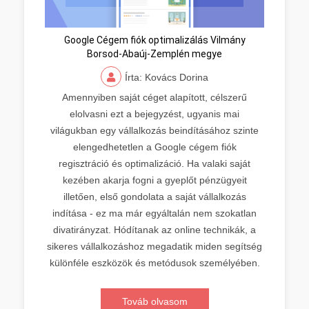
Google Cégem fiók optimalizálás Vilmány
Borsod-Abaúj-Zemplén megye
Írta: Kovács Dorina
Amennyiben saját céget alapított, célszerű
elolvasni ezt a bejegyzést, ugyanis mai
világukban egy vállalkozás beindításához szinte
elengedhetetlen a Google cégem fiók
regisztráció és optimalizáció. Ha valaki saját
kezében akarja fogni a gyeplőt pénzügyeit
illetően, első gondolata a saját vállalkozás
indítása - ez ma már egyáltalán nem szokatlan
divatirányzat. Hódítanak az online technikák, a
sikeres vállalkozáshoz megadatik miden segítség
különféle eszközök és metódusok személyében.
Továb olvasom