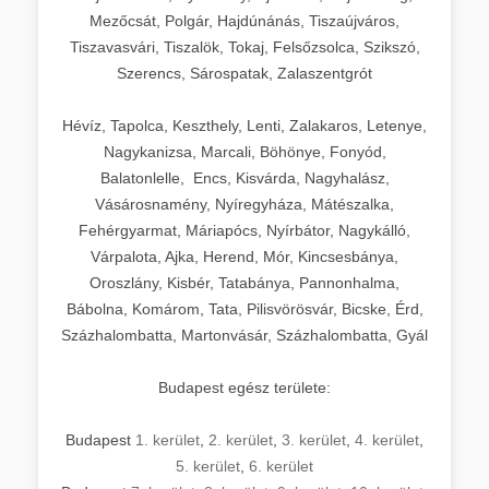
Mezőcsát, Polgár, Hajdúnánás, Tiszaújváros,
Tiszavasvári, Tiszalök, Tokaj, Felsőzsolca, Szikszó,
Szerencs, Sárospatak, Zalaszentgrót
Hévíz, Tapolca, Keszthely, Lenti, Zalakaros, Letenye,
Nagykanizsa, Marcali, Böhönye, Fonyód,
Balatonlelle, Encs, Kisvárda, Nagyhalász,
Vásárosnamény, Nyíregyháza, Mátészalka,
Fehérgyarmat, Máriapócs, Nyírbátor, Nagykálló,
Várpalota, Ajka, Herend, Mór, Kincsesbánya,
Oroszlány, Kisbér, Tatabánya, Pannonhalma,
Bábolna, Komárom, Tata, Pilisvörösvár, Bicske, Érd,
Százhalombatta, Martonvásár, Százhalombatta, Gyál
Budapest egész területe:
Budapest
1. kerület
,
2. kerület
,
3. kerület
,
4. kerület
,
5. kerület
,
6. kerület