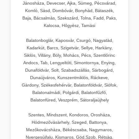
Jánosháza, Devecser, Ajka, Sümeg, Pécsvárad,
Komló, Sásd, Dombóvár, Bonyhád, Bátaszék,
Baja, Bácsalmás, Szekszárd, Tolna, Fadd, Paks,
Kalocsa, Hőgyész, Tamási
Balatonboglár, Kaposvár, Csurgó, Nagyatád,
Kadarkút, Barcs, Szigetvár, Sellye, Harkány,
Siklós, Villány, Bóly, Mohács, Pécs, Szentlőrinc
Andocs, Tab, Lengyeltóti, Simontornya, Enying,
Dunaföldvár, Solt, Szabadszállás, Sárbogárd,
Dunaújváros, Kunszentmiklós, Ráckeve,
Gárdony, Székesfehérvár, Balatonföldvár, Siófok,
Balatonalmádi, Polgárdi, Balatonfűzfő,
Balatonfüred, Veszprém, Sátoraljaújhely
Szentes, Mindszent, Kondoros, Orosháza,
Hódmezővásárhely, Szeged, Battonya,
Mezőkovácsháza, Békéscsaba, Nagymaros,
Nyergesújfalu, Kismaros, Göd,Szob, Rétság,