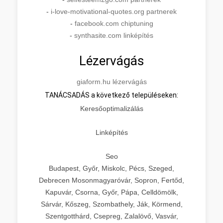
-
i-love-motivational-quotes.org partnerek
-
facebook.com chiptuning
-
synthasite.com linképítés
Lézervágás
giaform.hu lézervágás
TANÁCSADÁS a következő településeken:
Keresőoptimalizálás
Linképítés
Seo
Budapest, Győr, Miskolc, Pécs, Szeged,
Debrecen Mosonmagyaróvár, Sopron, Fertőd,
Kapuvár, Csorna, Győr, Pápa, Celldömölk,
Sárvár, Kőszeg, Szombathely, Ják, Körmend,
Szentgotthárd, Csepreg, Zalalövő, Vasvár,