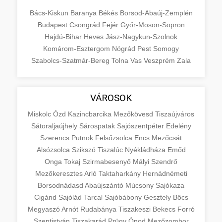
Bács-Kiskun
Baranya
Békés
Borsod-Abaúj-Zemplén
Budapest
Csongrád
Fejér
Győr-Moson-Sopron
Hajdú-Bihar
Heves
Jász-Nagykun-Szolnok
Komárom-Esztergom
Nógrád
Pest
Somogy
Szabolcs-Szatmár-Bereg
Tolna
Vas
Veszprém
Zala
VÁROSOK
Miskolc
Ózd
Kazincbarcika
Mezőkövesd
Tiszaújváros
Sátoraljaújhely
Sárospatak
Sajószentpéter
Edelény
Szerencs
Putnok
Felsőzsolca
Encs
Mezőcsát
Alsózsolca
Szikszó
Tiszalúc
Nyékládháza
Emőd
Onga
Tokaj
Szirmabesenyő
Mályi
Szendrő
Mezőkeresztes
Arló
Taktaharkány
Hernádnémeti
Borsodnádasd
Abaújszántó
Múcsony
Sajókaza
Cigánd
Sajólád
Tarcal
Sajóbábony
Gesztely
Bőcs
Megyaszó
Arnót
Rudabánya
Tiszakeszi
Bekecs
Forró
Szentistván
Tiszakarád
Prügy
Ónod
Mezőzombor