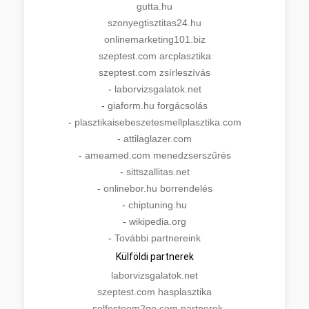
gutta.hu
szonyegtisztitas24.hu
onlinemarketing101.biz
szeptest.com arcplasztika
szeptest.com zsírleszívás
-
laborvizsgalatok.net
-
giaform.hu forgácsolás
-
plasztikaisebeszetesmellplasztika.com
-
attilaglazer.com
-
ameamed.com menedzserszűrés
-
sittszallitas.net
-
onlinebor.hu borrendelés
-
chiptuning.hu
-
wikipedia.org
-
További partnereink
Külföldi partnerek
laborvizsgalatok.net
szeptest.com hasplasztika
-
selfesteem2go.com partnerek