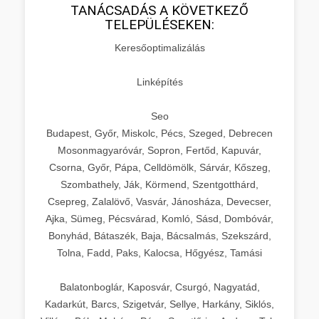
TANÁCSADÁS A KÖVETKEZŐ
TELEPÜLÉSEKEN:
Keresőoptimalizálás
Linképítés
Seo
Budapest, Győr, Miskolc, Pécs, Szeged, Debrecen
Mosonmagyaróvár, Sopron, Fertőd, Kapuvár,
Csorna, Győr, Pápa, Celldömölk, Sárvár, Kőszeg,
Szombathely, Ják, Körmend, Szentgotthárd,
Csepreg, Zalalövő, Vasvár, Jánosháza, Devecser,
Ajka, Sümeg, Pécsvárad, Komló, Sásd, Dombóvár,
Bonyhád, Bátaszék, Baja, Bácsalmás, Szekszárd,
Tolna, Fadd, Paks, Kalocsa, Hőgyész, Tamási
Balatonboglár, Kaposvár, Csurgó, Nagyatád,
Kadarkút, Barcs, Szigetvár, Sellye, Harkány, Siklós,