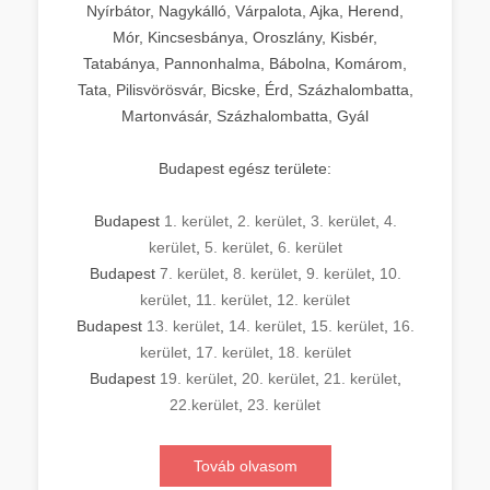
Nyírbátor, Nagykálló, Várpalota, Ajka, Herend,
Mór, Kincsesbánya, Oroszlány, Kisbér,
Tatabánya, Pannonhalma, Bábolna, Komárom,
Tata, Pilisvörösvár, Bicske, Érd, Százhalombatta,
Martonvásár, Százhalombatta, Gyál
Budapest egész területe:
Budapest
1. kerület
,
2. kerület
,
3. kerület
,
4.
kerület
,
5. kerület
,
6. kerület
Budapest
7. kerület
,
8. kerület
,
9. kerület
,
10.
kerület
,
11. kerület
,
12. kerület
Budapest
13. kerület
,
14. kerület
,
15. kerület
,
16.
kerület
,
17. kerület
,
18. kerület
Budapest
19. kerület
,
20. kerület
,
21. kerület
,
22.kerület
,
23. kerület
Továb olvasom