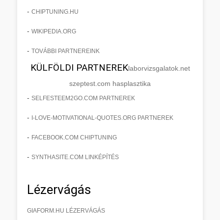
-
CHIPTUNING.HU
-
WIKIPEDIA.ORG
-
TOVÁBBI PARTNEREINK
KÜLFÖLDI PARTNEREK
laborvizsgalatok.net
szeptest.com hasplasztika
-
SELFESTEEM2GO.COM PARTNEREK
-
I-LOVE-MOTIVATIONAL-QUOTES.ORG PARTNEREK
-
FACEBOOK.COM CHIPTUNING
-
SYNTHASITE.COM LINKÉPÍTÉS
Lézervágás
GIAFORM.HU LÉZERVÁGÁS