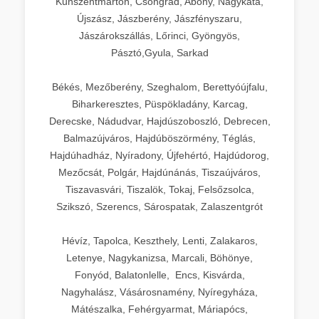
Kunszentmárton, Csongrád, Abony, Nagykáta,
Újszász, Jászberény, Jászfényszaru,
Jászárokszállás, Lőrinci, Gyöngyös,
Pásztó,Gyula, Sarkad
Békés, Mezőberény, Szeghalom, Berettyóújfalu,
Biharkeresztes, Püspökladány, Karcag,
Derecske, Nádudvar, Hajdúszoboszló, Debrecen,
Balmazújváros, Hajdúböszörmény, Téglás,
Hajdúhadház, Nyíradony, Újfehértó, Hajdúdorog,
Mezőcsát, Polgár, Hajdúnánás, Tiszaújváros,
Tiszavasvári, Tiszalök, Tokaj, Felsőzsolca,
Szikszó, Szerencs, Sárospatak, Zalaszentgrót
Hévíz, Tapolca, Keszthely, Lenti, Zalakaros,
Letenye, Nagykanizsa, Marcali, Böhönye,
Fonyód, Balatonlelle, Encs, Kisvárda,
Nagyhalász, Vásárosnamény, Nyíregyháza,
Mátészalka, Fehérgyarmat, Máriapócs,