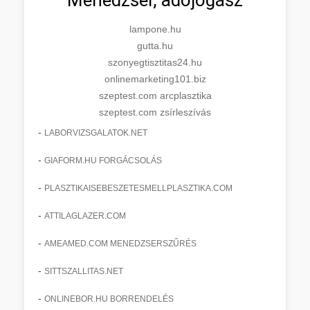
lampone.hu
gutta.hu
szonyegtisztitas24.hu
onlinemarketing101.biz
szeptest.com arcplasztika
szeptest.com zsírleszívás
-
LABORVIZSGALATOK.NET
-
GIAFORM.HU FORGÁCSOLÁS
-
PLASZTIKAISEBESZETESMELLPLASZTIKA.COM
-
ATTILAGLAZER.COM
-
AMEAMED.COM MENEDZSERSZŰRÉS
-
SITTSZALLITAS.NET
-
ONLINEBOR.HU BORRENDELÉS