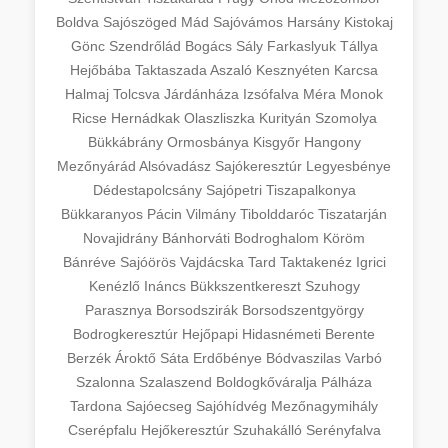
Boldva
Sajószöged
Mád
Sajóvámos
Harsány
Kistokaj
Gönc
Szendrőlád
Bogács
Sály
Farkaslyuk
Tállya
Hejőbába
Taktaszada
Aszaló
Kesznyéten
Karcsa
Halmaj
Tolcsva
Járdánháza
Izsófalva
Méra
Monok
Ricse
Hernádkak
Olaszliszka
Kurityán
Szomolya
Bükkábrány
Ormosbánya
Kisgyőr
Hangony
Mezőnyárád
Alsóvadász
Sajókeresztúr
Legyesbénye
Dédestapolcsány
Sajópetri
Tiszapalkonya
Bükkaranyos
Pácin
Vilmány
Tibolddaróc
Tiszatarján
Novajidrány
Bánhorváti
Bodroghalom
Köröm
Bánréve
Sajóörös
Vajdácska
Tard
Taktakenéz
Igrici
Kenézlő
Ináncs
Bükkszentkereszt
Szuhogy
Parasznya
Borsodszirák
Borsodszentgyörgy
Bodrogkeresztúr
Hejőpapi
Hidasnémeti
Berente
Berzék
Ároktő
Sáta
Erdőbénye
Bódvaszilas
Varbó
Szalonna
Szalaszend
Boldogkőváralja
Pálháza
Tardona
Sajóecseg
Sajóhídvég
Mezőnagymihály
Cserépfalu
Hejőkeresztúr
Szuhakálló
Serényfalva